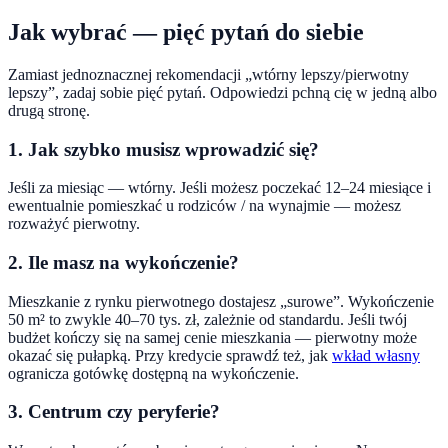
Jak wybrać — pięć pytań do siebie
Zamiast jednoznacznej rekomendacji „wtórny lepszy/pierwotny
lepszy”, zadaj sobie pięć pytań. Odpowiedzi pchną cię w jedną albo
drugą stronę.
1. Jak szybko musisz wprowadzić się?
Jeśli za miesiąc — wtórny. Jeśli możesz poczekać 12–24 miesiące i
ewentualnie pomieszkać u rodziców / na wynajmie — możesz
rozważyć pierwotny.
2. Ile masz na wykończenie?
Mieszkanie z rynku pierwotnego dostajesz „surowe”. Wykończenie
50 m² to zwykle 40–70 tys. zł, zależnie od standardu. Jeśli twój
budżet kończy się na samej cenie mieszkania — pierwotny może
okazać się pułapką. Przy kredycie sprawdź też, jak
wkład własny
ogranicza gotówkę dostępną na wykończenie.
3. Centrum czy peryferie?