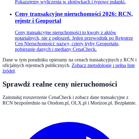
Pokazujemy wyliczenia w złotówkach i typowe pułapki.
Ceny transakcyjne nieruchomości 2026: RCN,
rejestr i Geoportal
Ceny transakcyjne nieruchomości to kwoty z aktów
notarialnych, nie z ogłoszeń. Jeden przewodnik po Rejestrze
Cen Nieruchomości: nazwy, cztery tryby Geoportalu,
pobieranie danych i mediany CenaCheck.
Dane w tym poradniku opieramy na cenach transakcyjnych z RCN i
oficjalnych rejestrach publicznych.
Zobacz metodologię i pełną listę
źródeł
.
Sprawdź realne ceny nieruchomości
Zainstaluj rozszerzenie CenaCheck i zobacz dane transakcyjne z
RCN bezpośrednio na Otodom.pl, OLX.pl i Morizon.pl. Bezpłatnie.