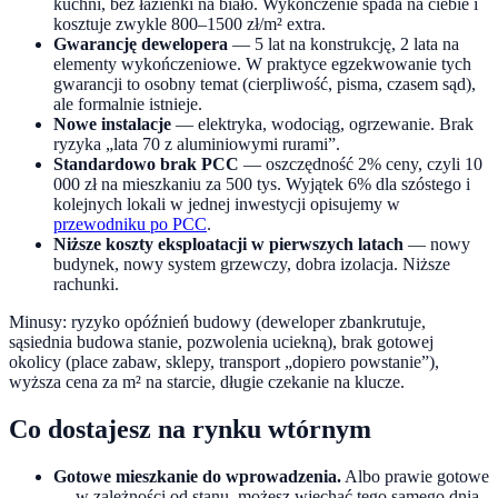
kuchni, bez łazienki na biało. Wykończenie spada na ciebie i
kosztuje zwykle 800–1500 zł/m² extra.
Gwarancję dewelopera
— 5 lat na konstrukcję, 2 lata na
elementy wykończeniowe. W praktyce egzekwowanie tych
gwarancji to osobny temat (cierpliwość, pisma, czasem sąd),
ale formalnie istnieje.
Nowe instalacje
— elektryka, wodociąg, ogrzewanie. Brak
ryzyka „lata 70 z aluminiowymi rurami”.
Standardowo brak PCC
— oszczędność 2% ceny, czyli 10
000 zł na mieszkaniu za 500 tys. Wyjątek 6% dla szóstego i
kolejnych lokali w jednej inwestycji opisujemy w
przewodniku po PCC
.
Niższe koszty eksploatacji w pierwszych latach
— nowy
budynek, nowy system grzewczy, dobra izolacja. Niższe
rachunki.
Minusy: ryzyko opóźnień budowy (deweloper zbankrutuje,
sąsiednia budowa stanie, pozwolenia uciekną), brak gotowej
okolicy (place zabaw, sklepy, transport „dopiero powstanie”),
wyższa cena za m² na starcie, długie czekanie na klucze.
Co dostajesz na rynku wtórnym
Gotowe mieszkanie do wprowadzenia.
Albo prawie gotowe
— w zależności od stanu, możesz wjechać tego samego dnia,