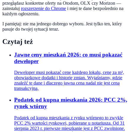
przeglądasz konkretne oferty na Otodom, OLX czy Morizon —
zainstaluj
rozszerzenie do Chrome
i miej te dane bezpośrednio na
każdym ogłoszeniu.
I pamiętaj: nie ma jednego dobrego wyboru. Jest tylko ten, który
pasuje do twojej sytuacji teraz.
Czytaj też
Jawne ceny mieszkań 2026: co musi pokazać
deweloper
Deweloper musi pokazać cenę każdego lokalu, cenę za m²,
obowiązkowe dodatki i historię zmian. Wyjaśniamy, gdzie
znaleźć te dane i dlaczego jawna cena nadal nie jest ceną
transakcyjną.
Podatek od kupna mieszkania 2026: PCC 2%,
rynek wtórny
Podatek od kupna mieszkania z rynku wtórnego to zwykle
PCC 2% wartości rynkowej, pobierane u notariusza. Od 31
sierpnia 2023 r. pierwsze mieszkanie jest z PCC zwolnione.