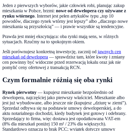
Jeden z pierwszych wyborów, jakie człowiek robi, planując zakup
mieszkania w Polsce, brzmi:
nowe od dewelopera czy używane z
rynku wtórnego
. Internet jest pełen artykułów typu „top 10
powodów, dlaczego rynek wtórny jest lepszy” albo „dlaczego nowe
mieszkania są przyszłością” — i prawie wszystkie są tendencyjne.
Prawda jest mniej ekscytująca: oba rynki mają sens, w różnych
sytuacjach. Rzućmy na to spokojnym okiem.
Jeśli porównujesz konkretną inwestycję, zacznij od
jawnych cen
mieszkań od dewelopera
— sprawdzisz tam, które kwoty i zmiany
cen powinny być widoczne przed rezerwacją lokalu oraz jak nie
pomylić ceny ofertowej z transakcją RCN.
Czym formalnie różnią się oba rynki
Rynek pierwotny
— kupujesz mieszkanie bezpośrednio od
dewelopera, najczęściej jako pierwszy właściciel. Mieszkanie albo
jest już wybudowane, albo jeszcze nie (kupujesz „dziurę w ziemi”).
Sprzedaż odbywa się na podstawie umowy deweloperskiej, a do
aktu notarialnego dochodzi, kiedy budynek jest gotowy i odebrany.
Sprzedający to firma, więc dostawa jest opodatkowana VAT-em
(8% dla mieszkań poniżej 150 m² / 23% dla większych).
Standardowo oznacza to brak PCC; wyjątek dotyczy umowy