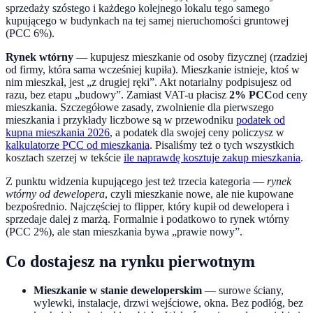
sprzedaży szóstego i każdego kolejnego lokalu tego samego
kupującego w budynkach na tej samej nieruchomości gruntowej
(PCC 6%).
Rynek wtórny
— kupujesz mieszkanie od osoby fizycznej (rzadziej
od firmy, która sama wcześniej kupiła). Mieszkanie istnieje, ktoś w
nim mieszkał, jest „z drugiej ręki”. Akt notarialny podpisujesz od
razu, bez etapu „budowy”. Zamiast VAT-u płacisz
2% PCC
od ceny
mieszkania. Szczegółowe zasady, zwolnienie dla pierwszego
mieszkania i przykłady liczbowe są w przewodniku
podatek od
kupna mieszkania 2026
, a podatek dla swojej ceny policzysz w
kalkulatorze PCC od mieszkania
. Pisaliśmy też o tych wszystkich
kosztach szerzej w tekście
ile naprawdę kosztuje zakup mieszkania
.
Z punktu widzenia kupującego jest też trzecia kategoria —
rynek
wtórny od dewelopera
, czyli mieszkanie nowe, ale nie kupowane
bezpośrednio. Najczęściej to flipper, który kupił od dewelopera i
sprzedaje dalej z marżą. Formalnie i podatkowo to rynek wtórny
(PCC 2%), ale stan mieszkania bywa „prawie nowy”.
Co dostajesz na rynku pierwotnym
Mieszkanie w stanie deweloperskim
— surowe ściany,
wylewki, instalacje, drzwi wejściowe, okna. Bez podłóg, bez