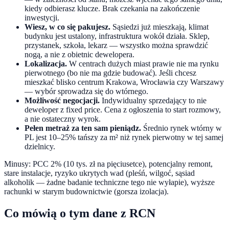
kiedy odbierasz klucze. Brak czekania na zakończenie
inwestycji.
Wiesz, w co się pakujesz.
Sąsiedzi już mieszkają, klimat
budynku jest ustalony, infrastruktura wokół działa. Sklep,
przystanek, szkoła, lekarz — wszystko można sprawdzić
nogą, a nie z obietnic dewelopera.
Lokalizacja.
W centrach dużych miast prawie nie ma rynku
pierwotnego (bo nie ma gdzie budować). Jeśli chcesz
mieszkać blisko centrum Krakowa, Wrocławia czy Warszawy
— wybór sprowadza się do wtórnego.
Możliwość negocjacji.
Indywidualny sprzedający to nie
deweloper z fixed price. Cena z ogłoszenia to start rozmowy,
a nie ostateczny wyrok.
Pełen metraż za ten sam pieniądz.
Średnio rynek wtórny w
PL jest 10–25% tańszy za m² niż rynek pierwotny w tej samej
dzielnicy.
Minusy: PCC 2% (10 tys. zł na pięciusetce), potencjalny remont,
stare instalacje, ryzyko ukrytych wad (pleśń, wilgoć, sąsiad
alkoholik — żadne badanie techniczne tego nie wyłapie), wyższe
rachunki w starym budownictwie (gorsza izolacja).
Co mówią o tym dane z RCN