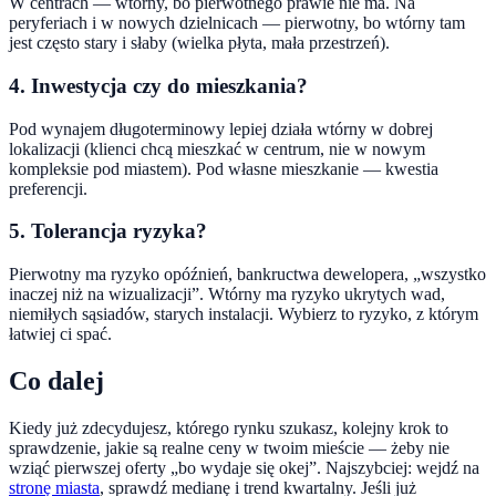
W centrach — wtórny, bo pierwotnego prawie nie ma. Na
peryferiach i w nowych dzielnicach — pierwotny, bo wtórny tam
jest często stary i słaby (wielka płyta, mała przestrzeń).
4. Inwestycja czy do mieszkania?
Pod wynajem długoterminowy lepiej działa wtórny w dobrej
lokalizacji (klienci chcą mieszkać w centrum, nie w nowym
kompleksie pod miastem). Pod własne mieszkanie — kwestia
preferencji.
5. Tolerancja ryzyka?
Pierwotny ma ryzyko opóźnień, bankructwa dewelopera, „wszystko
inaczej niż na wizualizacji”. Wtórny ma ryzyko ukrytych wad,
niemiłych sąsiadów, starych instalacji. Wybierz to ryzyko, z którym
łatwiej ci spać.
Co dalej
Kiedy już zdecydujesz, którego rynku szukasz, kolejny krok to
sprawdzenie, jakie są realne ceny w twoim mieście — żeby nie
wziąć pierwszej oferty „bo wydaje się okej”. Najszybciej: wejdź na
stronę miasta
, sprawdź medianę i trend kwartalny. Jeśli już