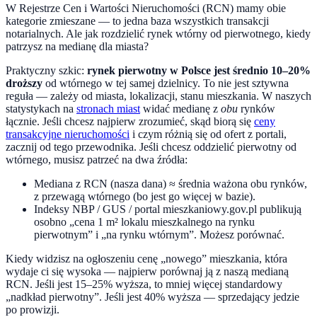
W Rejestrze Cen i Wartości Nieruchomości (RCN) mamy obie
kategorie zmieszane — to jedna baza wszystkich transakcji
notarialnych. Ale jak rozdzielić rynek wtórny od pierwotnego, kiedy
patrzysz na medianę dla miasta?
Praktyczny szkic:
rynek pierwotny w Polsce jest średnio 10–20%
droższy
od wtórnego w tej samej dzielnicy. To nie jest sztywna
reguła — zależy od miasta, lokalizacji, stanu mieszkania. W naszych
statystykach na
stronach miast
widać medianę z
obu
rynków
łącznie. Jeśli chcesz najpierw zrozumieć, skąd biorą się
ceny
transakcyjne nieruchomości
i czym różnią się od ofert z portali,
zacznij od tego przewodnika. Jeśli chcesz oddzielić pierwotny od
wtórnego, musisz patrzeć na dwa źródła:
Mediana z RCN (nasza dana) ≈ średnia ważona obu rynków,
z przewagą wtórnego (bo jest go więcej w bazie).
Indeksy NBP / GUS / portal mieszkaniowy.gov.pl publikują
osobno „cena 1 m² lokalu mieszkalnego na rynku
pierwotnym” i „na rynku wtórnym”. Możesz porównać.
Kiedy widzisz na ogłoszeniu cenę „nowego” mieszkania, która
wydaje ci się wysoka — najpierw porównaj ją z naszą medianą
RCN. Jeśli jest 15–25% wyższa, to mniej więcej standardowy
„nadkład pierwotny”. Jeśli jest 40% wyższa — sprzedający jedzie
po prowizji.