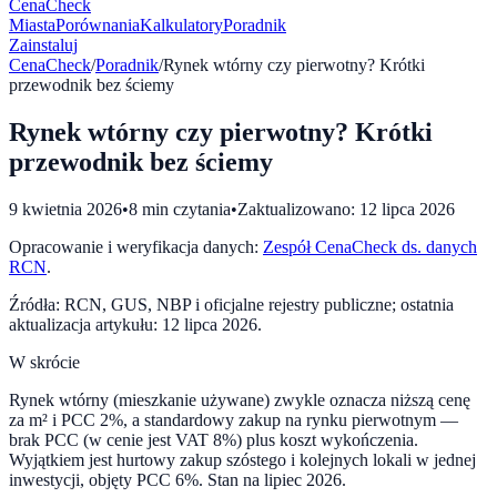
CenaCheck
Miasta
Porównania
Kalkulatory
Poradnik
Zainstaluj
CenaCheck
/
Poradnik
/
Rynek wtórny czy pierwotny? Krótki
przewodnik bez ściemy
Rynek wtórny czy pierwotny? Krótki
przewodnik bez ściemy
9 kwietnia 2026
•
8
min czytania
•
Zaktualizowano:
12 lipca 2026
Opracowanie i weryfikacja danych:
Zespół CenaCheck ds. danych
RCN
.
Źródła: RCN, GUS, NBP i oficjalne rejestry publiczne; ostatnia
aktualizacja artykułu:
12 lipca 2026
.
W skrócie
Rynek wtórny (mieszkanie używane) zwykle oznacza niższą cenę
za m² i PCC 2%, a standardowy zakup na rynku pierwotnym —
brak PCC (w cenie jest VAT 8%) plus koszt wykończenia.
Wyjątkiem jest hurtowy zakup szóstego i kolejnych lokali w jednej
inwestycji, objęty PCC 6%. Stan na lipiec 2026.