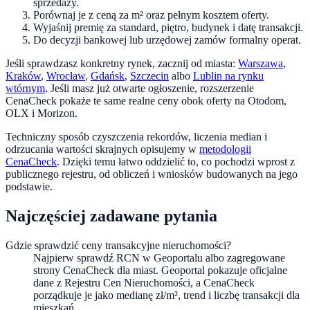
sprzedaży.
Porównaj je z ceną za m² oraz pełnym kosztem oferty.
Wyjaśnij premię za standard, piętro, budynek i datę transakcji.
Do decyzji bankowej lub urzędowej zamów formalny operat.
Jeśli sprawdzasz konkretny rynek, zacznij od miasta:
Warszawa
,
Kraków
,
Wrocław
,
Gdańsk
,
Szczecin
albo
Lublin na rynku
wtórnym
. Jeśli masz już otwarte ogłoszenie, rozszerzenie
CenaCheck pokaże te same realne ceny obok oferty na Otodom,
OLX i Morizon.
Techniczny sposób czyszczenia rekordów, liczenia median i
odrzucania wartości skrajnych opisujemy w
metodologii
CenaCheck
. Dzięki temu łatwo oddzielić to, co pochodzi wprost z
publicznego rejestru, od obliczeń i wniosków budowanych na jego
podstawie.
Najczęściej zadawane pytania
Gdzie sprawdzić ceny transakcyjne nieruchomości?
Najpierw sprawdź RCN w Geoportalu albo zagregowane
strony CenaCheck dla miast. Geoportal pokazuje oficjalne
dane z Rejestru Cen Nieruchomości, a CenaCheck
porządkuje je jako medianę zł/m², trend i liczbę transakcji dla
mieszkań.