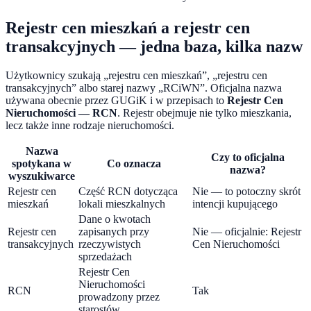
Rejestr cen mieszkań a rejestr cen
transakcyjnych — jedna baza, kilka nazw
Użytkownicy szukają „rejestru cen mieszkań”, „rejestru cen
transakcyjnych” albo starej nazwy „RCiWN”. Oficjalna nazwa
używana obecnie przez GUGiK i w przepisach to
Rejestr Cen
Nieruchomości — RCN
. Rejestr obejmuje nie tylko mieszkania,
lecz także inne rodzaje nieruchomości.
Nazwa
Czy to oficjalna
spotykana w
Co oznacza
nazwa?
wyszukiwarce
Rejestr cen
Część RCN dotycząca
Nie — to potoczny skrót
mieszkań
lokali mieszkalnych
intencji kupującego
Dane o kwotach
Rejestr cen
zapisanych przy
Nie — oficjalnie: Rejestr
transakcyjnych
rzeczywistych
Cen Nieruchomości
sprzedażach
Rejestr Cen
Nieruchomości
RCN
Tak
prowadzony przez
starostów