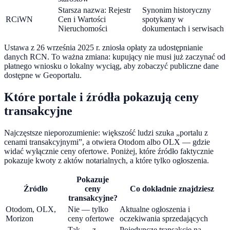
Starsza nazwa: Rejestr
Synonim historyczny
RCiWN
Cen i Wartości
spotykany w
Nieruchomości
dokumentach i serwisach
Ustawa z 26 września 2025 r. zniosła opłaty za udostępnianie
danych RCN. To ważna zmiana: kupujący nie musi już zaczynać od
płatnego wniosku o lokalny wyciąg, aby zobaczyć publiczne dane
dostępne w Geoportalu.
Które portale i źródła pokazują ceny
transakcyjne
Najczęstsze nieporozumienie: większość ludzi szuka „portalu z
cenami transakcyjnymi”, a otwiera Otodom albo OLX — gdzie
widać wyłącznie ceny ofertowe. Poniżej, które źródło faktycznie
pokazuje kwoty z aktów notarialnych, a które tylko ogłoszenia.
Pokazuje
Źródło
ceny
Co dokładnie znajdziesz
transakcyjne?
Otodom, OLX,
Nie — tylko
Aktualne ogłoszenia i
Morizon
ceny ofertowe
oczekiwania sprzedających
Tak — z
Pojedyncze transakcje na