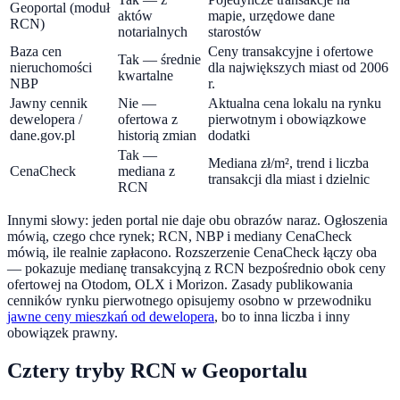
Geoportal (moduł
aktów
mapie, urzędowe dane
RCN)
notarialnych
starostów
Baza cen
Ceny transakcyjne i ofertowe
Tak — średnie
nieruchomości
dla największych miast od 2006
kwartalne
NBP
r.
Jawny cennik
Nie —
Aktualna cena lokalu na rynku
dewelopera /
ofertowa z
pierwotnym i obowiązkowe
dane.gov.pl
historią zmian
dodatki
Tak —
Mediana zł/m², trend i liczba
CenaCheck
mediana z
transakcji dla miast i dzielnic
RCN
Innymi słowy: jeden portal nie daje obu obrazów naraz. Ogłoszenia
mówią, czego chce rynek; RCN, NBP i mediany CenaCheck
mówią, ile realnie zapłacono. Rozszerzenie CenaCheck łączy oba
— pokazuje medianę transakcyjną z RCN bezpośrednio obok ceny
ofertowej na Otodom, OLX i Morizon. Zasady publikowania
cenników rynku pierwotnego opisujemy osobno w przewodniku
jawne ceny mieszkań od dewelopera
, bo to inna liczba i inny
obowiązek prawny.
Cztery tryby RCN w Geoportalu