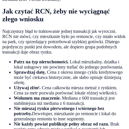
Jak czytać RCN, żeby nie wyciągnąć
złego wniosku
Najczęstszy błąd to traktowanie jednej transakcji jak wyroczni.
RCN nie mówi, czy mieszkanie było po remoncie, czy miało widok
na park, czy sprzedający potrzebował szybkiej gotówki. Dlatego
pojedynczy punkt jest dowodem, ale dopiero grupa podobnych
transakcji daje obraz rynku.
Patrz na typ nieruchomości.
Lokal mieszkalny, działka i
lokal usługowy nie powinny trafiać do jednego porównania.
Sprawdzaj datę.
Cena z okresu innego cyklu kredytowego
może być ciekawa historycznie, ale słabo opisuje dzisiejszą
ofertę.
Używaj zł/m².
Cena całkowita miesza metraż z rynkiem.
Cena za metr pozwala porównać lokale różnej wielkości.
Wolumen ma znaczenie.
Mediana z 600 transakcji jest
stabilniejsza niż mediana z 6 transakcji.
Nie mieszaj rynku pierwotnego i wtórnego bez
potrzeby.
Deweloper, mieszkanie po remoncie i lokal do
generalnego remontu to inne segmenty.
Nie każdy powiat publikuje pełny obraz od razu.
Brak