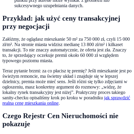
punktu przy adresie może wynikać z geometrii lub
sukcesywnego uzupełniania danych.
Przykład: jak użyć ceny transakcyjnej
przy negocjacji
Załóżmy, że oglądasz mieszkanie 50 m² za 750 000 zł, czyli 15 000
zł/m². Na stronie miasta widzisz medianę 13 800 zł/m² i kilkaset
transakcji. To nie znaczy automatycznie, że oferta jest zła. Znaczy
to, że sprzedający oczekuje premii około 60 000 zł względem
typowego poziomu miasta.
Teraz pytanie brzmi: za co płacisz tę premię? Jeśli mieszkanie jest po
świeżym remoncie, ma świetny układ i znajduje się w lepszej
dzielnicy, premia może mieć sens. Jeśli różni się tylko zdjęciami w
ogłoszeniu, masz konkretny argument do rozmowy: „widzę, że
lokalny rynek transakcyjny jest niżej”. Praktyczny proces takiego
sanity-checku opisaliśmy krok po kroku w poradniku
jak sprawdzić
realną cenę mieszkania online
.
Czego Rejestr Cen Nieruchomości nie
pokazuje