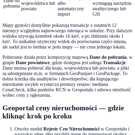
Dane do
województwa lub
albo
wymagają narzędzia
pobrania
powiatu
automatyczny
analitycznego lub
import
GIS
Mapy gęstości domyślnie pokazują transakcje z ostatnich 12
miesięcy względem najnowszego miesiąca w usłudze. Przy dalszym
widoku używają komórek około 16 km², a po zbliżeniu około 1
km². To unikalnie użyteczny widok do porównania części miasta,
ale nadal jest to średnia w polu mapy — nie cena jednego lokalu.
Pobieranie działa przez kompozycję mapową
Dane do pobrania
, w
grupie
Dane powiatowe
, gdzie dostępna jest usługa
Transakcje
.
Dane można pobierać dla kraju, województwa lub powiatu, a pliki
są udostępniane m.in. w formatach GeoParquet i GeoPackage. To
dobra ścieżka dla analityków i deweloperów; dla kupującego
mieszkanie zwykle wystarcza prostszy zestaw: mediana
CenaCheck, kilka punktów RCN w Geoportalu i zdrowa nieufność
wobec ceny z ogłoszenia.
Geoportal ceny nieruchomości — gdzie
kliknąć krok po kroku
Otwórz moduł
Rejestr Cen Nieruchomości
w Geoportalu i
wyszukaj adres albo przybliż mapę do interesującej okolicy.