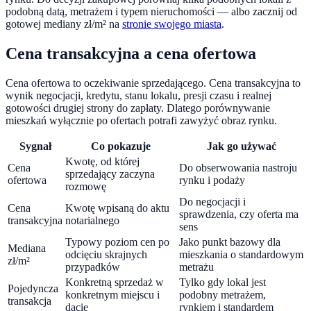
podobną datą, metrażem i typem nieruchomości — albo zacznij od
gotowej mediany zł/m² na
stronie swojego miasta
.
Cena transakcyjna a cena ofertowa
Cena ofertowa to oczekiwanie sprzedającego. Cena transakcyjna to
wynik negocjacji, kredytu, stanu lokalu, presji czasu i realnej
gotowości drugiej strony do zapłaty. Dlatego porównywanie
mieszkań wyłącznie po ofertach potrafi zawyżyć obraz rynku.
Sygnał
Co pokazuje
Jak go używać
Kwotę, od której
Cena
Do obserwowania nastroju
sprzedający zaczyna
ofertowa
rynku i podaży
rozmowę
Do negocjacji i
Cena
Kwotę wpisaną do aktu
sprawdzenia, czy oferta ma
transakcyjna
notarialnego
sens
Typowy poziom cen po
Jako punkt bazowy dla
Mediana
odcięciu skrajnych
mieszkania o standardowym
zł/m²
przypadków
metrażu
Konkretną sprzedaż w
Tylko gdy lokal jest
Pojedyncza
konkretnym miejscu i
podobny metrażem,
transakcja
dacie
rynkiem i standardem