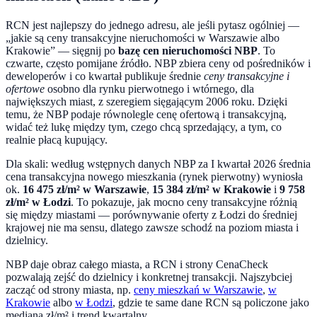
RCN jest najlepszy do jednego adresu, ale jeśli pytasz ogólniej —
„jakie są ceny transakcyjne nieruchomości w Warszawie albo
Krakowie” — sięgnij po
bazę cen nieruchomości NBP
. To
czwarte, często pomijane źródło. NBP zbiera ceny od pośredników i
deweloperów i co kwartał publikuje średnie
ceny transakcyjne i
ofertowe
osobno dla rynku pierwotnego i wtórnego, dla
największych miast, z szeregiem sięgającym 2006 roku. Dzięki
temu, że NBP podaje równolegle cenę ofertową i transakcyjną,
widać też lukę między tym, czego chcą sprzedający, a tym, co
realnie płacą kupujący.
Dla skali: według wstępnych danych NBP za I kwartał 2026 średnia
cena transakcyjna nowego mieszkania (rynek pierwotny) wyniosła
ok.
16 475 zł/m² w Warszawie
,
15 384 zł/m² w Krakowie
i
9 758
zł/m² w Łodzi
. To pokazuje, jak mocno ceny transakcyjne różnią
się między miastami — porównywanie oferty z Łodzi do średniej
krajowej nie ma sensu, dlatego zawsze schodź na poziom miasta i
dzielnicy.
NBP daje obraz całego miasta, a RCN i strony CenaCheck
pozwalają zejść do dzielnicy i konkretnej transakcji. Najszybciej
zacząć od strony miasta, np.
ceny mieszkań w Warszawie
,
w
Krakowie
albo
w Łodzi
, gdzie te same dane RCN są policzone jako
mediana zł/m² i trend kwartalny.