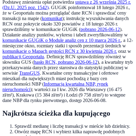
Podstawę zniesienia opłat potwierdza
ustawa z 26 września 2025 r.
(Dz.U. 2025 poz. 1542)
. GUGiK poinformował 18 lutego 2026 r.,
że w Geoportalu można przeglądać dane RCN i sprawdzać ceny
transakcji na mapie (
komunikat
); instrukcję wyszukiwania danych
RCN oraz pokrycie około 320 powiatów z 18 lutego 2026 r.
sprawdziliśmy w komunikacie GUGiK (
pobrano 2026-06-12
).
Działanie analizy punktów, wykresu i tabeli zweryfikowaliśmy w
komunikacie GUGiK o Module analiz cen z 10 marca 2026 r.
, a 12-
miesięczne okno, rozmiary siatki i sposób prezentacji średnich w
komunikacie o Mapach gęstości RCN z 30 kwietnia 2026 r.
oraz w
publikacji Geoportalu
. Definicję RCN sprawdziliśmy również w
słowniku GUS (
hasło RCN, pobrano 2026-06-12
), a kwartalny tryb
przekazywania danych przez starostwa do statystyki publicznej w
serwisie
TransGUS
. Kwartalne ceny transakcyjne i ofertowe
mieszkań dla największych miast pochodzą z bazy cen
nieruchomości NBP (
Informacja kwartalna NBP, rynek
nieruchomości
); wartości za I kw. 2026 dla Warszawy (16 475
zł/m²), Krakowa (15 384 zł/m²) i Łodzi (9 758 zł/m²) to wstępne
dane NBP dla rynku pierwotnego, dostęp 2026-06-08.
Najkrótsza ścieżka dla kupującego
Sprawdź medianę i liczbę transakcji w mieście lub dzielnicy.
Otwórz mapę RCN i wybierz kilka naprawdę podobnych