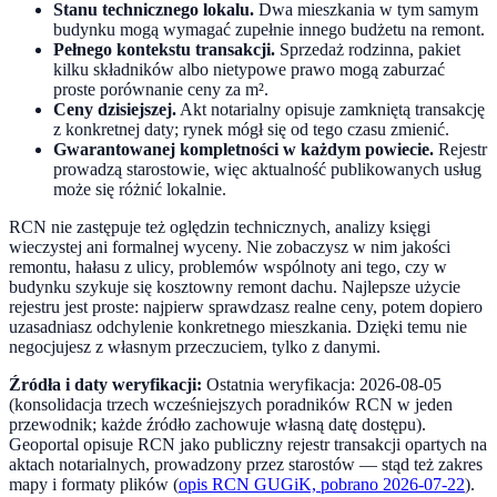
Stanu technicznego lokalu.
Dwa mieszkania w tym samym
budynku mogą wymagać zupełnie innego budżetu na remont.
Pełnego kontekstu transakcji.
Sprzedaż rodzinna, pakiet
kilku składników albo nietypowe prawo mogą zaburzać
proste porównanie ceny za m².
Ceny dzisiejszej.
Akt notarialny opisuje zamkniętą transakcję
z konkretnej daty; rynek mógł się od tego czasu zmienić.
Gwarantowanej kompletności w każdym powiecie.
Rejestr
prowadzą starostowie, więc aktualność publikowanych usług
może się różnić lokalnie.
RCN nie zastępuje też oględzin technicznych, analizy księgi
wieczystej ani formalnej wyceny. Nie zobaczysz w nim jakości
remontu, hałasu z ulicy, problemów wspólnoty ani tego, czy w
budynku szykuje się kosztowny remont dachu. Najlepsze użycie
rejestru jest proste: najpierw sprawdzasz realne ceny, potem dopiero
uzasadniasz odchylenie konkretnego mieszkania. Dzięki temu nie
negocjujesz z własnym przeczuciem, tylko z danymi.
Źródła i daty weryfikacji:
Ostatnia weryfikacja: 2026-08-05
(konsolidacja trzech wcześniejszych poradników RCN w jeden
przewodnik; każde źródło zachowuje własną datę dostępu).
Geoportal opisuje RCN jako publiczny rejestr transakcji opartych na
aktach notarialnych, prowadzony przez starostów — stąd też zakres
mapy i formaty plików (
opis RCN GUGiK, pobrano 2026-07-22
).