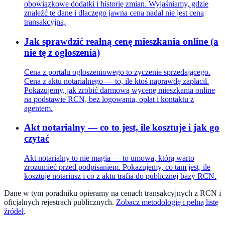
obowiązkowe dodatki i historię zmian. Wyjaśniamy, gdzie
znaleźć te dane i dlaczego jawna cena nadal nie jest ceną
transakcyjną.
Jak sprawdzić realną cenę mieszkania online (a
nie tę z ogłoszenia)
Cena z portalu ogłoszeniowego to życzenie sprzedającego.
Cena z aktu notarialnego — to, ile ktoś naprawdę zapłacił.
Pokazujemy, jak zrobić darmową wycenę mieszkania online
na podstawie RCN, bez logowania, opłat i kontaktu z
agentem.
Akt notarialny — co to jest, ile kosztuje i jak go
czytać
Akt notarialny to nie magia — to umowa, którą warto
zrozumieć przed podpisaniem. Pokazujemy, co tam jest, ile
kosztuje notariusz i co z aktu trafia do publicznej bazy RCN.
Dane w tym poradniku opieramy na cenach transakcyjnych z RCN i
oficjalnych rejestrach publicznych.
Zobacz metodologię i pełną listę
źródeł
.