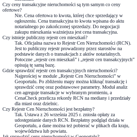
Czy ceny transakcyjne nieruchomości są tym samym co ceny
ofertowe?
Nie. Cena ofertowa to kwota, której chce sprzedający w
ogłoszeniu. Cena transakcyjna to kwota wpisana do aktu
notarialnego po zakończonej sprzedaży. Do negocjacji
zakupu mieszkania ważniejsza jest cena transakcyjna.
Czy istnieje publiczny rejestr cen mieszkań?
Tak. Oficjalna nazwa to Rejestr Cen Nieruchomości (RCN).
Jest to publiczny rejestr prowadzony przez starostów na
podstawie danych o transakcjach z aktów notarialnych.
Potoczne „rejestr cen mieszkań” i „rejestr cen transakcyjnych”
opisują tę samą bazę.
Gdzie sprawdzić rejestr cen transakcyjnych nieruchomości?
Najprościej w module „Rejestr Cen Nieruchomości” w
Geoportalu. Po zbliżeniu mapy można kliknąć transakcję i
sprawdzić cenę oraz podstawowe parametry. Moduł analiz
cen agreguje transakcje w wybranym promieniu, a
CenaCheck przelicza rekordy RCN na mediany i przedziały
dla miast oraz dzielnic.
Czy Rejestr Cen Nieruchomości jest bezpłatny?
Tak. Ustawa z 26 września 2025 r. zniosła opłaty za
udostępnianie danych RCN. Bezpłatny podgląd działa w
Geoportalu, a dane można też pobierać w plikach dla kraju,
województwa lub powiatu.
Jak sprawdzić ceny nieruchomości w Geoportalu?