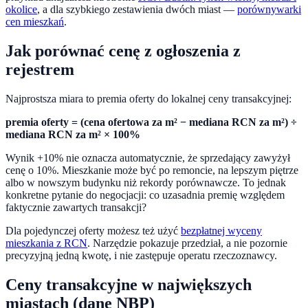
okolice
, a dla szybkiego zestawienia dwóch miast —
porównywarki
cen mieszkań
.
Jak porównać cenę z ogłoszenia z
rejestrem
Najprostsza miara to premia oferty do lokalnej ceny transakcyjnej:
premia oferty = (cena ofertowa za m² − mediana RCN za m²) ÷
mediana RCN za m² × 100%
Wynik +10% nie oznacza automatycznie, że sprzedający zawyżył
cenę o 10%. Mieszkanie może być po remoncie, na lepszym piętrze
albo w nowszym budynku niż rekordy porównawcze. To jednak
konkretne pytanie do negocjacji: co uzasadnia premię względem
faktycznie zawartych transakcji?
Dla pojedynczej oferty możesz też użyć
bezpłatnej wyceny
mieszkania z RCN
. Narzędzie pokazuje przedział, a nie pozornie
precyzyjną jedną kwotę, i nie zastępuje operatu rzeczoznawcy.
Ceny transakcyjne w największych
miastach (dane NBP)