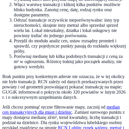
Włącz warstwę transakcji i kliknij kilka punktów możliwie
blisko budynku. Zanotuj cenę, datę, rodzaj rynku oraz
dostępne parametry.
Odrzuć transakcje oczywiście nieporównywalne: inny typ
nieruchomości, skrajnie inny metraż albo sprzedaż sprzed
wielu lat. Lokal mieszkalny, działka i lokal usługowy nie
powinny trafiać do jednego porównania.
Przejdź do modułu analiz cen, ustaw rozsądny promień i
sprawdź, czy pojedyncze punkty pasują do rozkładu większej
próby.
Porównaj medianę lub kilka podobnych transakcji z ceną za
m² w ogłoszeniu. Różnicę traktuj jako początek analizy, nie
gotowy werdykt.
Brak punktu przy konkretnym adresie nie oznacza, że w tej okolicy
nie było transakcji. RCN zależy od danych przekazywanych przez
powiaty i od geometrii pozwalającej pokazać transakcję na mapie;
GUGiK informował o pokryciu około 320 powiatów w lutym 2026
r. i o sukcesywnym uzupełnianiu danych.
Jeśli chcesz pominąć ręczne filtrowanie mapy, zacznij od
median
cen transakcyjnych dla miast i dzielnic
. Zamiast surowego punktu z
mapy dostajesz medianę zł/m², trend kwartalny, liczbę transakcji i
podział na dzielnice. Dla rynku województwa lubelskiego osobny
przykład znajdziesz na stronie
RCN Lublin: rynek wtórny, metraż i