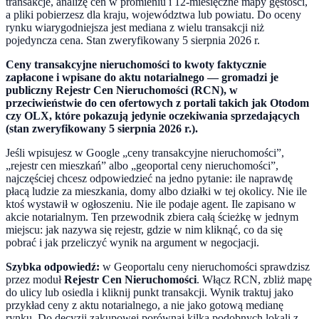
transakcje, analizę cen w promieniu i 12-miesięczne mapy gęstości,
a pliki pobierzesz dla kraju, województwa lub powiatu. Do oceny
rynku wiarygodniejsza jest mediana z wielu transakcji niż
pojedyncza cena. Stan zweryfikowany 5 sierpnia 2026 r.
Ceny transakcyjne nieruchomości to kwoty faktycznie
zapłacone i wpisane do aktu notarialnego — gromadzi je
publiczny Rejestr Cen Nieruchomości (RCN), w
przeciwieństwie do cen ofertowych z portali takich jak Otodom
czy OLX, które pokazują jedynie oczekiwania sprzedających
(stan zweryfikowany 5 sierpnia 2026 r.).
Jeśli wpisujesz w Google „ceny transakcyjne nieruchomości”,
„rejestr cen mieszkań” albo „geoportal ceny nieruchomości”,
najczęściej chcesz odpowiedzieć na jedno pytanie: ile naprawdę
płacą ludzie za mieszkania, domy albo działki w tej okolicy. Nie ile
ktoś wystawił w ogłoszeniu. Nie ile podaje agent. Ile zapisano w
akcie notarialnym. Ten przewodnik zbiera całą ścieżkę w jednym
miejscu: jak nazywa się rejestr, gdzie w nim kliknąć, co da się
pobrać i jak przeliczyć wynik na argument w negocjacji.
Szybka odpowiedź:
w Geoportalu ceny nieruchomości sprawdzisz
przez moduł
Rejestr Cen Nieruchomości
. Włącz RCN, zbliż mapę
do ulicy lub osiedla i kliknij punkt transakcji. Wynik traktuj jako
przykład ceny z aktu notarialnego, a nie jako gotową medianę
rynku. Do decyzji zakupowej porównaj kilka podobnych lokali z