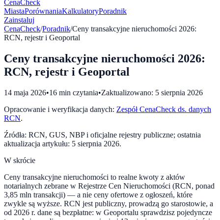
CenaCheck
Miasta
Porównania
Kalkulatory
Poradnik
Zainstaluj
CenaCheck
/
Poradnik
/
Ceny transakcyjne nieruchomości 2026:
RCN, rejestr i Geoportal
Ceny transakcyjne nieruchomości 2026:
RCN, rejestr i Geoportal
14 maja 2026
•
16
min czytania
•
Zaktualizowano:
5 sierpnia 2026
Opracowanie i weryfikacja danych:
Zespół CenaCheck ds. danych
RCN
.
Źródła: RCN, GUS, NBP i oficjalne rejestry publiczne; ostatnia
aktualizacja artykułu:
5 sierpnia 2026
.
W skrócie
Ceny transakcyjne nieruchomości to realne kwoty z aktów
notarialnych zebrane w Rejestrze Cen Nieruchomości (RCN, ponad
3,85 mln transakcji) — a nie ceny ofertowe z ogłoszeń, które
zwykle są wyższe. RCN jest publiczny, prowadzą go starostowie, a
od 2026 r. dane są bezpłatne: w Geoportalu sprawdzisz pojedyncze