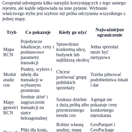
Geoportal udostępnia kilka narzędzi korzystających z tego samego
rejestru, ale każde odpowiada na inne pytanie. Wybranie
właściwego trybu jest szybsze niż próba odczytania wszystkiego z
jednej mapy.
Najważniejsze
Tryb
Co pokazuje
Kiedy go użyć
ograniczenie
Pojedyncze
Sprawdzasz
lokalizacje, ceny i
Jedna sprzedaż
Mapa
konkretną ulicę,
podstawowe
może być
RCN
budynek lub
parametry
nietypowa
najbliższą okolicę
transakcji
Punkty, wykres i
Chcesz
Moduł
tabelę dla
Trzeba pilnować
porównać grupę
analiz
transakcji w
podobieństwa lokali
pobliskich
cen
wybranym
i dat
sprzedaży
promieniu
Średnie zł/m² i
Szukasz dzielnic
Agregat nie
Mapy
zagęszczenie
z dużą próbą albo
pokazuje ceny
gęstości
transakcji na
przestrzennego
konkretnego
RCN
siatce
trendu cen
mieszkania
heksagonalnej
Robisz własną
GeoParquet i
Pliki dla kraju,
analizę, mapę
GeoPackage