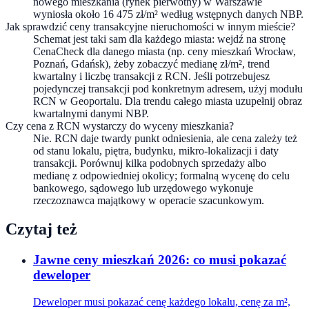
nowego mieszkania (rynek pierwotny) w Warszawie
wyniosła około 16 475 zł/m² według wstępnych danych NBP.
Jak sprawdzić ceny transakcyjne nieruchomości w innym mieście?
Schemat jest taki sam dla każdego miasta: wejdź na stronę
CenaCheck dla danego miasta (np. ceny mieszkań Wrocław,
Poznań, Gdańsk), żeby zobaczyć medianę zł/m², trend
kwartalny i liczbę transakcji z RCN. Jeśli potrzebujesz
pojedynczej transakcji pod konkretnym adresem, użyj modułu
RCN w Geoportalu. Dla trendu całego miasta uzupełnij obraz
kwartalnymi danymi NBP.
Czy cena z RCN wystarczy do wyceny mieszkania?
Nie. RCN daje twardy punkt odniesienia, ale cena zależy też
od stanu lokalu, piętra, budynku, mikro-lokalizacji i daty
transakcji. Porównuj kilka podobnych sprzedaży albo
medianę z odpowiedniej okolicy; formalną wycenę do celu
bankowego, sądowego lub urzędowego wykonuje
rzeczoznawca majątkowy w operacie szacunkowym.
Czytaj też
Jawne ceny mieszkań 2026: co musi pokazać
deweloper
Deweloper musi pokazać cenę każdego lokalu, cenę za m²,