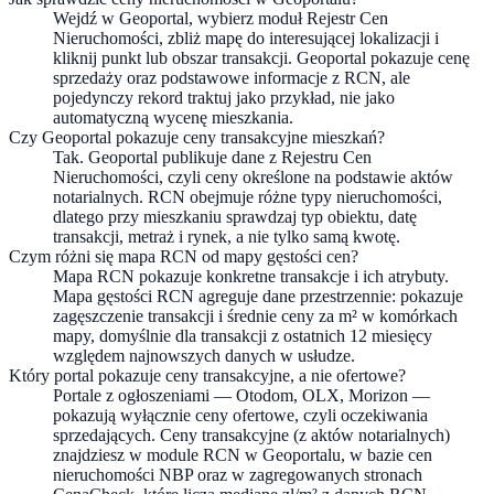
Wejdź w Geoportal, wybierz moduł Rejestr Cen
Nieruchomości, zbliż mapę do interesującej lokalizacji i
kliknij punkt lub obszar transakcji. Geoportal pokazuje cenę
sprzedaży oraz podstawowe informacje z RCN, ale
pojedynczy rekord traktuj jako przykład, nie jako
automatyczną wycenę mieszkania.
Czy Geoportal pokazuje ceny transakcyjne mieszkań?
Tak. Geoportal publikuje dane z Rejestru Cen
Nieruchomości, czyli ceny określone na podstawie aktów
notarialnych. RCN obejmuje różne typy nieruchomości,
dlatego przy mieszkaniu sprawdzaj typ obiektu, datę
transakcji, metraż i rynek, a nie tylko samą kwotę.
Czym różni się mapa RCN od mapy gęstości cen?
Mapa RCN pokazuje konkretne transakcje i ich atrybuty.
Mapa gęstości RCN agreguje dane przestrzennie: pokazuje
zagęszczenie transakcji i średnie ceny za m² w komórkach
mapy, domyślnie dla transakcji z ostatnich 12 miesięcy
względem najnowszych danych w usłudze.
Który portal pokazuje ceny transakcyjne, a nie ofertowe?
Portale z ogłoszeniami — Otodom, OLX, Morizon —
pokazują wyłącznie ceny ofertowe, czyli oczekiwania
sprzedających. Ceny transakcyjne (z aktów notarialnych)
znajdziesz w module RCN w Geoportalu, w bazie cen
nieruchomości NBP oraz w zagregowanych stronach