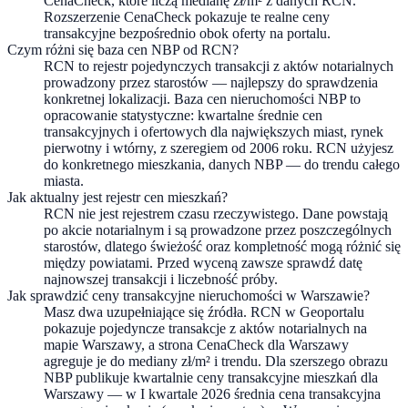
CenaCheck, które liczą medianę zł/m² z danych RCN.
Rozszerzenie CenaCheck pokazuje te realne ceny
transakcyjne bezpośrednio obok oferty na portalu.
Czym różni się baza cen NBP od RCN?
RCN to rejestr pojedynczych transakcji z aktów notarialnych
prowadzony przez starostów — najlepszy do sprawdzenia
konkretnej lokalizacji. Baza cen nieruchomości NBP to
opracowanie statystyczne: kwartalne średnie cen
transakcyjnych i ofertowych dla największych miast, rynek
pierwotny i wtórny, z szeregiem od 2006 roku. RCN użyjesz
do konkretnego mieszkania, danych NBP — do trendu całego
miasta.
Jak aktualny jest rejestr cen mieszkań?
RCN nie jest rejestrem czasu rzeczywistego. Dane powstają
po akcie notarialnym i są prowadzone przez poszczególnych
starostów, dlatego świeżość oraz kompletność mogą różnić się
między powiatami. Przed wyceną zawsze sprawdź datę
najnowszej transakcji i liczebność próby.
Jak sprawdzić ceny transakcyjne nieruchomości w Warszawie?
Masz dwa uzupełniające się źródła. RCN w Geoportalu
pokazuje pojedyncze transakcje z aktów notarialnych na
mapie Warszawy, a strona CenaCheck dla Warszawy
agreguje je do mediany zł/m² i trendu. Dla szerszego obrazu
NBP publikuje kwartalnie ceny transakcyjne mieszkań dla
Warszawy — w I kwartale 2026 średnia cena transakcyjna