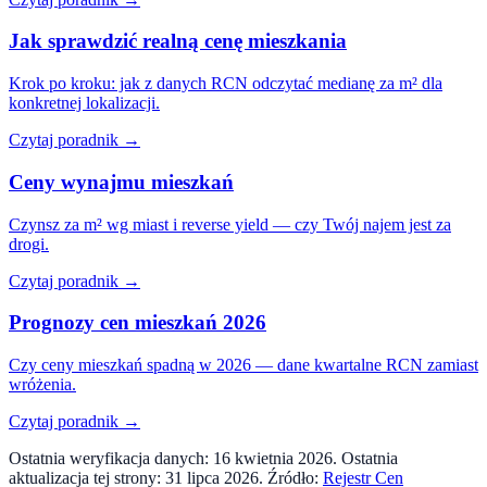
Jak sprawdzić realną cenę mieszkania
Krok po kroku: jak z danych RCN odczytać medianę za m² dla
konkretnej lokalizacji.
Czytaj poradnik →
Ceny wynajmu mieszkań
Czynsz za m² wg miast i reverse yield — czy Twój najem jest za
drogi.
Czytaj poradnik →
Prognozy cen mieszkań 2026
Czy ceny mieszkań spadną w 2026 — dane kwartalne RCN zamiast
wróżenia.
Czytaj poradnik →
Ostatnia weryfikacja danych:
16 kwietnia 2026
. Ostatnia
aktualizacja tej strony:
31 lipca 2026
. Źródło:
Rejestr Cen