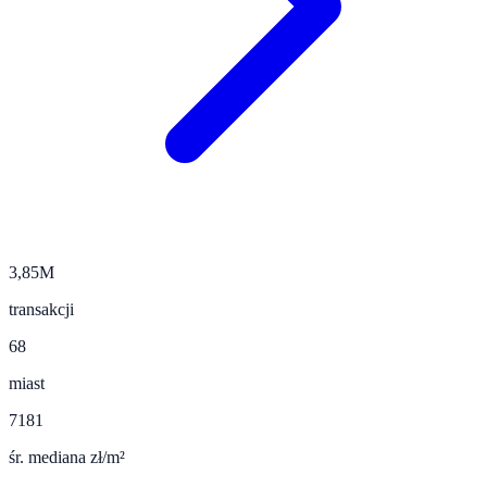
3,85M
transakcji
68
miast
7181
śr. mediana zł/m²