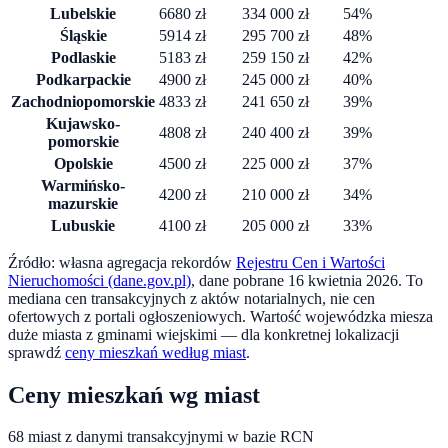
Lubelskie
6680
zł
334 000
zł
54
%
Śląskie
5914
zł
295 700
zł
48
%
Podlaskie
5183
zł
259 150
zł
42
%
Podkarpackie
4900
zł
245 000
zł
40
%
Zachodniopomorskie
4833
zł
241 650
zł
39
%
Kujawsko-
4808
zł
240 400
zł
39
%
pomorskie
Opolskie
4500
zł
225 000
zł
37
%
Warmińsko-
4200
zł
210 000
zł
34
%
mazurskie
Lubuskie
4100
zł
205 000
zł
33
%
Źródło: własna agregacja rekordów
Rejestru Cen i Wartości
Nieruchomości (dane.gov.pl)
, dane pobrane
16 kwietnia 2026
. To
mediana cen transakcyjnych z aktów notarialnych, nie cen
ofertowych z portali ogłoszeniowych. Wartość wojewódzka miesza
duże miasta z gminami wiejskimi — dla konkretnej lokalizacji
sprawdź
ceny mieszkań według miast
.
Ceny mieszkań wg miast
68
miast z danymi transakcyjnymi w bazie RCN