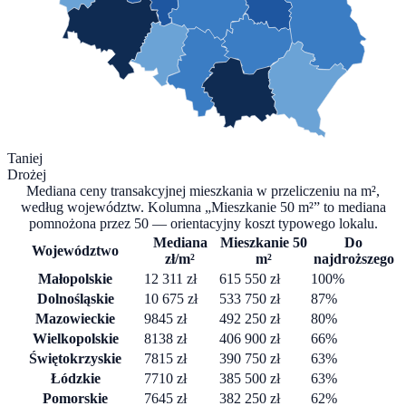
Taniej
Drożej
Mediana ceny transakcyjnej mieszkania w przeliczeniu na m²,
według województw. Kolumna „Mieszkanie 50 m²” to mediana
pomnożona przez 50 — orientacyjny koszt typowego lokalu.
Mediana
Mieszkanie 50
Do
Województwo
zł/m²
m²
najdroższego
Małopolskie
12 311
zł
615 550
zł
100
%
Dolnośląskie
10 675
zł
533 750
zł
87
%
Mazowieckie
9845
zł
492 250
zł
80
%
Wielkopolskie
8138
zł
406 900
zł
66
%
Świętokrzyskie
7815
zł
390 750
zł
63
%
Łódzkie
7710
zł
385 500
zł
63
%
Pomorskie
7645
zł
382 250
zł
62
%