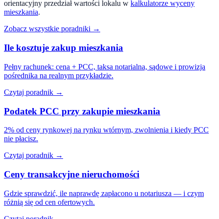
orientacyjny przedział wartości lokalu w
kalkulatorze wyceny
mieszkania
.
Zobacz wszystkie poradniki →
Ile kosztuje zakup mieszkania
Pełny rachunek: cena + PCC, taksa notarialna, sądowe i prowizja
pośrednika na realnym przykładzie.
Czytaj poradnik →
Podatek PCC przy zakupie mieszkania
2% od ceny rynkowej na rynku wtórnym, zwolnienia i kiedy PCC
nie płacisz.
Czytaj poradnik →
Ceny transakcyjne nieruchomości
Gdzie sprawdzić, ile naprawdę zapłacono u notariusza — i czym
różnią się od cen ofertowych.
Czytaj poradnik →