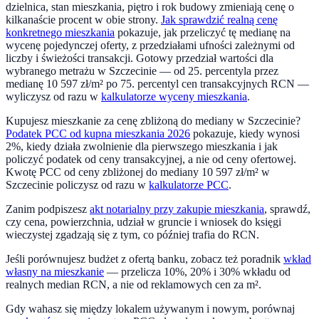
dzielnica, stan mieszkania, piętro i rok budowy zmieniają cenę o
kilkanaście procent w obie strony.
Jak sprawdzić realną cenę
konkretnego mieszkania
pokazuje, jak przeliczyć tę medianę na
wycenę pojedynczej oferty, z przedziałami ufności zależnymi od
liczby i świeżości transakcji. Gotowy przedział wartości dla
wybranego metrażu w
Szczecinie
— od 25. percentyla przez
medianę
10 597
zł/m² po 75. percentyl cen transakcyjnych RCN —
wyliczysz od razu w
kalkulatorze wyceny mieszkania
.
Kupujesz mieszkanie za cenę zbliżoną do mediany w
Szczecinie
?
Podatek PCC od kupna mieszkania 2026
pokazuje, kiedy wynosi
2%, kiedy działa zwolnienie dla pierwszego mieszkania i jak
policzyć podatek od ceny transakcyjnej, a nie od ceny ofertowej.
Kwotę PCC od ceny zbliżonej do mediany
10 597
zł/m² w
Szczecinie
policzysz od razu w
kalkulatorze PCC
.
Zanim podpiszesz
akt notarialny przy zakupie mieszkania
, sprawdź,
czy cena, powierzchnia, udział w gruncie i wniosek do księgi
wieczystej zgadzają się z tym, co później trafia do RCN.
Jeśli porównujesz budżet z ofertą banku, zobacz też poradnik
wkład
własny na mieszkanie
— przelicza 10%, 20% i 30% wkładu od
realnych median RCN, a nie od reklamowych cen za m².
Gdy wahasz się między lokalem używanym i nowym, porównaj