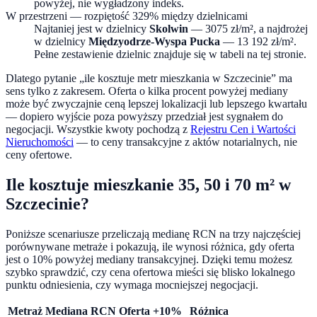
powyżej, nie wygładzony indeks.
W przestrzeni — rozpiętość
329
% między dzielnicami
Najtaniej jest w dzielnicy
Skolwin
—
3075
zł/m², a najdrożej
w dzielnicy
Międzyodrze-Wyspa Pucka
—
13 192
zł/m².
Pełne zestawienie dzielnic znajduje się w tabeli na tej stronie.
Dlatego pytanie „ile kosztuje metr mieszkania w
Szczecinie
” ma
sens tylko z zakresem. Oferta o kilka procent powyżej mediany
może być zwyczajnie ceną lepszej lokalizacji lub lepszego kwartału
— dopiero wyjście poza powyższy przedział jest sygnałem do
negocjacji. Wszystkie kwoty pochodzą z
Rejestru Cen i Wartości
Nieruchomości
— to ceny transakcyjne z aktów notarialnych, nie
ceny ofertowe.
Ile kosztuje mieszkanie 35, 50 i 70 m² w
Szczecinie
?
Poniższe scenariusze przeliczają medianę RCN na trzy najczęściej
porównywane metraże i pokazują, ile wynosi różnica, gdy oferta
jest o
10
% powyżej mediany transakcyjnej. Dzięki temu możesz
szybko sprawdzić, czy cena ofertowa mieści się blisko lokalnego
punktu odniesienia, czy wymaga mocniejszej negocjacji.
Metraż
Mediana RCN
Oferta +10%
Różnica