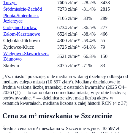
Turzyn
7605
zł/m²
-28.2%
3438
Śródmieście-Zachód
7273
zł/m²
-31.4%
2815
Płonia-Śmierdnica-
7105
zł/m²
-33%
289
Jezierzyce
Golęcino-Gocław
6734
zł/m²
-36.5%
277
Załom-Kasztanowe
6524
zł/m²
-38.4%
466
Głębokie-Pilchowo
4300
zł/m²
*
-59.4%
55
Żydowce-Klucz
3725
zł/m²
*
-64.8%
79
Wielgowo-Sławociesze-
3521
zł/m²
*
-66.8%
150
Zdunowo
Skolwin
3075
zł/m²
*
-71%
83
„Vs. miasto” pokazuje, o ile mediana w danej dzielnicy odbiega od
mediany całego miasta (
10 597
zł/m²).
Mediany dzielnicowe to
średnia ważona liczbą transakcji z ostatnich kwartałów (2025 Q4–
2026 Q1) — to samo okno co mediana miasta, więc obie liczby są
porównywalne.
* — dzielnica ze zbyt małą liczbą aktów w
ostatnich kwartałach, mediana liczona z całej historii RCN (4 z 37).
Cena za m² mieszkania w
Szczecinie
Średnia cena za m² mieszkania w
Szczecinie
wynosi
10 597
zł