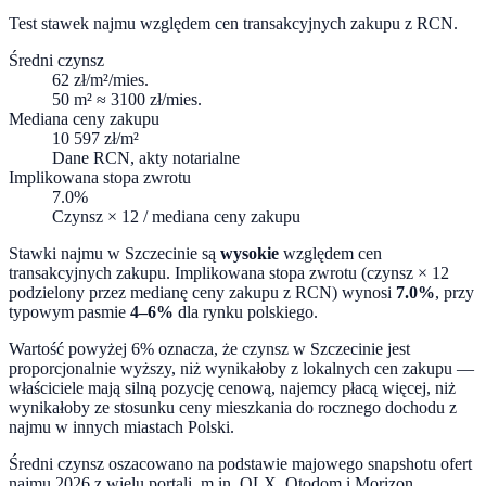
Test stawek najmu względem cen transakcyjnych zakupu z RCN.
Średni czynsz
62
zł/m²/mies.
50 m² ≈
3100
zł/mies.
Mediana ceny zakupu
10 597
zł/m²
Dane RCN, akty notarialne
Implikowana stopa zwrotu
7.0
%
Czynsz × 12 / mediana ceny zakupu
Stawki najmu w
Szczecinie
są
wysokie
względem cen
transakcyjnych zakupu. Implikowana stopa zwrotu (czynsz × 12
podzielony przez medianę ceny zakupu z RCN) wynosi
7.0
%
, przy
typowym pasmie
4–6%
dla rynku polskiego.
Wartość powyżej 6% oznacza, że czynsz w Szczecinie jest
proporcjonalnie wyższy, niż wynikałoby z lokalnych cen zakupu —
właściciele mają silną pozycję cenową, najemcy płacą więcej, niż
wynikałoby ze stosunku ceny mieszkania do rocznego dochodu z
najmu w innych miastach Polski.
Średni czynsz oszacowano na podstawie majowego snapshotu ofert
najmu 2026 z wielu portali, m.in. OLX, Otodom i Morizon.