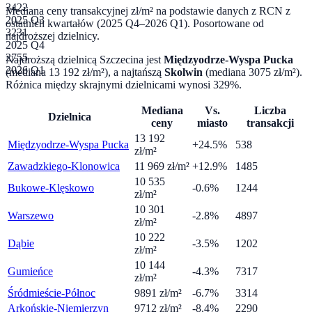
3422
Mediana ceny transakcyjnej zł/m² na podstawie danych z RCN
z
2025 Q3
ostatnich kwartałów (2025 Q4–2026 Q1)
. Posortowane od
3231
najdroższej dzielnicy.
2025 Q4
2755
Najdroższą dzielnicą
Szczecina
jest
Międzyodrze-Wyspa Pucka
2026 Q1
(mediana
13 192
zł/m²), a najtańszą
Skolwin
(mediana
3075
zł/m²).
Różnica między skrajnymi dzielnicami wynosi
329
%.
Mediana
Vs.
Liczba
Dzielnica
ceny
miasto
transakcji
13 192
Międzyodrze-Wyspa Pucka
+24.5%
538
zł/m²
Zawadzkiego-Klonowica
11 969
zł/m²
+12.9%
1485
10 535
Bukowe-Klęskowo
-0.6%
1244
zł/m²
10 301
Warszewo
-2.8%
4897
zł/m²
10 222
Dąbie
-3.5%
1202
zł/m²
10 144
Gumieńce
-4.3%
7317
zł/m²
Śródmieście-Północ
9891
zł/m²
-6.7%
3314
Arkońskie-Niemierzyn
9712
zł/m²
-8.4%
2290