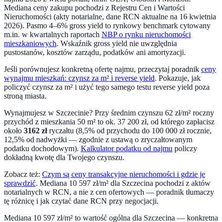
Mediana ceny zakupu pochodzi z Rejestru Cen i Wartości
Nieruchomości (akty notarialne, dane RCN aktualne na
16 kwietnia
2026
). Pasmo 4–6% gross yield to rynkowy benchmark cytowany
m.in. w kwartalnych raportach
NBP o rynku nieruchomości
mieszkaniowych
. Wskaźnik gross yield nie uwzględnia
pustostanów, kosztów zarządu, podatków ani amortyzacji.
Jeśli porównujesz konkretną ofertę najmu, przeczytaj poradnik
ceny
wynajmu mieszkań: czynsz za m² i reverse yield
. Pokazuje, jak
policzyć czynsz za m² i użyć tego samego testu reverse yield poza
stroną miasta.
Wynajmujesz w
Szczecinie
? Przy średnim czynszu
62
zł/m² roczny
przychód z mieszkania 50 m² to ok.
37 200
zł, od którego zapłacisz
około
3162
zł
ryczałtu (8,5% od przychodu do 100 000 zł rocznie,
12,5% od nadwyżki — zgodnie z ustawą o zryczałtowanym
podatku dochodowym).
Kalkulator podatku od najmu
policzy
dokładną kwotę dla Twojego czynszu.
Zobacz też:
Czym są ceny transakcyjne nieruchomości i gdzie je
sprawdzić
. Mediana
10 597
zł/m² dla
Szczecina
pochodzi z aktów
notarialnych w RCN, a nie z cen ofertowych — poradnik tłumaczy
tę różnicę i jak czytać dane RCN przy negocjacji.
Mediana
10 597
zł/m² to wartość ogólna dla
Szczecina
— konkretna