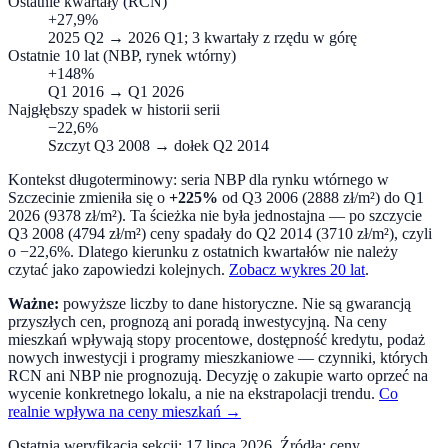
Ostatnie kwartały (RCN)
+27,9%
2025 Q2
→
2026 Q1
; 3 kwartały z rzędu w górę
Ostatnie 10 lat (NBP, rynek wtórny)
+148%
Q1 2016
→
Q1 2026
Najgłębszy spadek w historii serii
−22,6%
Szczyt
Q3 2008
→ dołek
Q2 2014
Kontekst długoterminowy: seria NBP dla rynku wtórnego w
Szczecinie
zmieniła się o
+225%
od
Q3 2006
(
2888
zł/m²) do
Q1
2026
(
9378
zł/m²).
Ta ścieżka nie była jednostajna — po szczycie
Q3 2008 (4794 zł/m²) ceny spadały do Q2 2014 (3710 zł/m²), czyli
o −22,6%. Dlatego kierunku z ostatnich kwartałów nie należy
czytać jako zapowiedzi kolejnych.
Zobacz wykres 20 lat
.
Ważne:
powyższe liczby to dane historyczne. Nie są gwarancją
przyszłych cen, prognozą ani poradą inwestycyjną. Na ceny
mieszkań wpływają stopy procentowe, dostępność kredytu, podaż
nowych inwestycji i programy mieszkaniowe — czynniki, których
RCN ani NBP nie prognozują. Decyzję o zakupie warto oprzeć na
wycenie konkretnego lokalu, a nie na ekstrapolacji trendu.
Co
realnie wpływa na ceny mieszkań →
Ostatnia weryfikacja sekcji:
17 lipca 2026
. Źródła: ceny