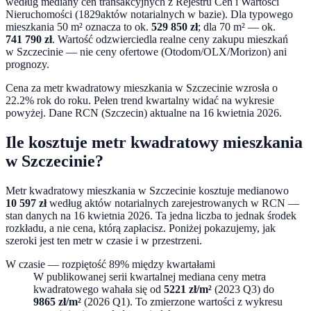
według mediany cen transakcyjnych z Rejestru Cen i Wartości
Nieruchomości (
1829
aktów notarialnych w bazie). Dla typowego
mieszkania 50 m² oznacza to ok.
529 850
zł
; dla 70 m² — ok.
741 790
zł
. Wartość odzwierciedla realne ceny zakupu mieszkań
w
Szczecinie
— nie ceny ofertowe (Otodom/OLX/Morizon) ani
prognozy.
Cena za metr kwadratowy mieszkania w
Szczecinie
wzrosła o
22.2% rok do roku
. Pełen trend kwartalny widać na wykresie
powyżej. Dane RCN (
Szczecin
) aktualne na
16 kwietnia 2026
.
Ile kosztuje metr kwadratowy mieszkania
w
Szczecinie
?
Metr kwadratowy mieszkania w
Szczecinie
kosztuje medianowo
10 597
zł
według aktów notarialnych zarejestrowanych w RCN —
stan danych na
16 kwietnia 2026
. Ta jedna liczba to jednak środek
rozkładu, a nie cena, którą zapłacisz. Poniżej pokazujemy, jak
szeroki jest ten metr w czasie i w przestrzeni.
W czasie — rozpiętość
89
% między kwartałami
W publikowanej serii kwartalnej mediana ceny metra
kwadratowego wahała się od
5221
zł/m²
(
2023 Q3
) do
9865
zł/m²
(
2026 Q1
). To zmierzone wartości z wykresu