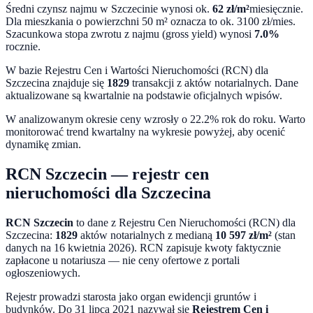
Średni czynsz najmu w
Szczecinie
wynosi ok.
62
zł/m²
miesięcznie.
Dla mieszkania o powierzchni 50 m² oznacza to ok.
3100
zł/mies.
Szacunkowa stopa zwrotu z najmu (gross yield) wynosi
7.0
%
rocznie.
W bazie Rejestru Cen i Wartości Nieruchomości (RCN) dla
Szczecina
znajduje się
1829
transakcji z aktów notarialnych. Dane
aktualizowane są kwartalnie na podstawie oficjalnych wpisów.
W analizowanym okresie ceny
wzrosły o 22.2%
rok do roku. Warto
monitorować trend kwartalny na wykresie powyżej, aby ocenić
dynamikę zmian.
RCN
Szczecin
— rejestr cen
nieruchomości dla
Szczecina
RCN
Szczecin
to dane z Rejestru Cen Nieruchomości (RCN) dla
Szczecina
:
1829
aktów notarialnych z medianą
10 597
zł/m²
(stan
danych na
16 kwietnia 2026
). RCN zapisuje kwoty faktycznie
zapłacone u notariusza — nie ceny ofertowe z portali
ogłoszeniowych.
Rejestr prowadzi starosta jako organ ewidencji gruntów i
budynków. Do
31 lipca 2021
nazywał się
Rejestrem Cen i