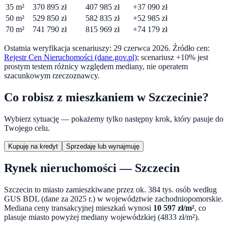
35
m²
370 895
zł
407 985
zł
+
37 090
zł
50
m²
529 850
zł
582 835
zł
+
52 985
zł
70
m²
741 790
zł
815 969
zł
+
74 179
zł
Ostatnia weryfikacja scenariuszy:
29 czerwca 2026
. Źródło cen:
Rejestr Cen Nieruchomości (dane.gov.pl)
; scenariusz +10% jest
prostym testem różnicy względem mediany, nie operatem
szacunkowym rzeczoznawcy.
Co robisz z mieszkaniem w
Szczecinie
?
Wybierz sytuację — pokażemy tylko następny krok, który pasuje do
Twojego celu.
Kupuję na kredyt
Sprzedaję lub wynajmuję
Rynek nieruchomości —
Szczecin
Szczecin
to miasto
zamieszkiwane przez ok. 384 tys. osób według
GUS BDL (dane za 2025 r.)
w województwie
zachodniopomorskie
.
Mediana ceny transakcyjnej mieszkań wynosi
10 597
zł/m²
,
co
plasuje miasto powyżej mediany wojewódzkiej (4833 zł/m²).