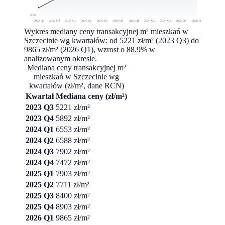
4,6K
2023 Q3
2023 Q4
2024 Q1
2024 Q2
2024 Q3
2024 Q4
2025 Q1
2025 Q2
2025 Q3
2025 Q4
2026 Q1
Wykres mediany ceny transakcyjnej m² mieszkań w
Szczecinie wg kwartałów: od 5221 zł/m² (2023 Q3) do
9865 zł/m² (2026 Q1), wzrost o 88.9% w
analizowanym okresie.
Mediana ceny transakcyjnej m²
mieszkań w
Szczecinie
wg
kwartałów (zł/m², dane RCN)
Kwartał
Mediana ceny (zł/m²)
2023 Q3
5221
zł/m²
2023 Q4
5892
zł/m²
2024 Q1
6553
zł/m²
2024 Q2
6588
zł/m²
2024 Q3
7902
zł/m²
2024 Q4
7472
zł/m²
2025 Q1
7903
zł/m²
2025 Q2
7711
zł/m²
2025 Q3
8400
zł/m²
2025 Q4
8903
zł/m²
2026 Q1
9865
zł/m²