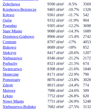
Żelechowa
9590
zł/m²
-9.5%
3569
Krzekowo-Bezrzecze
9465
zł/m²
-10.7%
1328
Kijewo
9361
zł/m²
-11.7%
542
Osów
9332
zł/m²
-11.9%
904
Pogodno
9305
zł/m²
-12.2%
3698
Stare Miasto
9080
zł/m²
-14.3%
1689
Drzetowo-Grabowo
8966
zł/m²
-15.4%
2742
Centrum
8797
zł/m²
-17%
4053
Bukowo
8689
zł/m²
-18%
852
Stołczyn
8417
zł/m²
-20.6%
1207
Niebuszewo
8346
zł/m²
-21.2%
2172
Podjuchy
8321
zł/m²
-21.5%
674
Świerczewo
8308
zł/m²
-21.6%
1840
Słoneczne
8171
zł/m²
-22.9%
790
Pomorzany
8076
zł/m²
-23.8%
3028
Zdroje
8015
zł/m²
-24.4%
774
Majowe
7986
zł/m²
-24.6%
509
Łękno
7752
zł/m²
-26.8%
620
Nowe Miasto
7751
zł/m²
-26.9%
5248
Niebuszewo-Bolinko
7682
zł/m²
-27.5%
3132