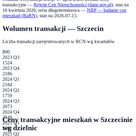
transakcyjne —
Rejestr Cen Nieruchomości (dane.gov.pl)
, stan na
16 kwietnia 2026
; seria długoterminowa —
NBP — badanie cen
mieszkań (BaRN)
, stan na
2026-07-15
.
Wolumen transakcji —
Szczecin
Liczba transakcji zarejestrowanych w RCN wg kwartałów
800
2023 Q3
1524
2023 Q4
2186
2024 Q1
2184
2024 Q2
1759
2024 Q3
2073
2024 Q4
2549
Ceny transakcyjne mieszkań w
Szczecinie
2025 Q1
wg dzielnic
2562
2025 Q2