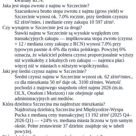
kwartały RCN.
Jaka jest stopa zwrotu z najmu w Szczecinie?
Szacunkowa brutto stopa zwrotu z najmu (gross yield) w
Szczecinie wynosi ok. 7.0% rocznie, przy średnim czynszu
62 zł/m²/mies. i medianie ceny zakupu 10 597 zł/m².
Czy wynajem w Szczecinie jest za drogi?
Stawki najmu w Szczecinie są wysokie względem cen
transakcyjnych zakupu — implikowana stopa zwrotu (czynsz
× 12 / mediana ceny zakupu z RCN) wynosi 7.0% przy
typowym pasmie 4–6% dla rynku polskiego. Powyżej 6%
oznacza, że właściciel pobiera czynsz proporcjonalnie wyższy
niż wynikałoby z lokalnych cen zakupu — najemca płaci
więcej niż w miastach o niższym współczynniku.
Jaki jest średni czynsz najmu w Szczecinie?
Średni czynsz najmu w Szczecinie wynosi ok. 62 zł/m²/mies.,
co dla mieszkania 50 m² daje ok. 3100 zł/mies. Wartość
pochodzi z majowego snapshotu ofert najmu 2026 (m.in.
OLX, Otodom i Morizon) i nie obejmuje opłat
administracyjnych ani mediów.
Która dzielnica Szczecina ma najdroższe mieszkania?
Najdroższą dzielnicą Szczecina jest Międzyodrze-Wyspa
Pucka z medianą ceny transakcyjnej 13 192 zł/m² (2025 Q4–
2026 Q1) — +24% vs. mediana miasta liczona w tym samym
oknie. Pełne zestawienie 37 dzielnic znajduje się w tabeli
powyżej.