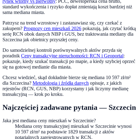
rynek wtórny vs pierwotny
: PCC, deweloperska cena brutto,
standard wykończenia i ryzyko dopłat zmieniają koszt bardziej niż
sama mediana miasta.
Patrzysz na trend
wzrostowy
i zastanawiasz się, czy czekać z
zakupem?
Prognozy cen mieszkań 2026
pokazują, jak czytać krótką
serię RCN obok danych NBP i GUS, bez traktowania mediany dla
Szczecina
jak obietnicy przyszłej ceny.
Do samodzielnej kontroli porównywalnych aktów przyda się
poradnik
Ceny transakcyjne nieruchomości: RCN i Geoportal
:
pokazuje, kiedy szukać transakcji po mapie, a kiedy szybciej oprzeć
się na gotowej medianie dla miasta.
Chcesz wiedzieć, skąd dokładnie bierze się mediana
10 597
zł/m²
dla
Szczecina
?
Metodologia i źródła danych
opisuje, z jakich
rejestrów (RCN, GUS, NBP) korzystamy i jak liczymy medianę
transakcyjną — krok po kroku.
Najczęściej zadawane pytania —
Szczecin
Jaka jest mediana ceny mieszkań w Szczecinie?
Mediana ceny transakcyjnej mieszkań w Szczecinie wynosi
10 597 zł/m² na podstawie 1829 transakcji z aktów
notarialnych zarejestrowanych w RCN.