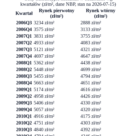
kwartałów (zł/m², dane NBP, stan na
2026-07-15
)
Rynek pierwotny
Rynek wtórny
Kwartał
(zł/m²)
(zł/m²)
2006Q3
3234 zł/m²
2888 zł/m²
2006Q4
3575 zł/m²
3133 zł/m²
2007Q1
3831 zł/m²
3755 zł/m²
2007Q2
4933 zł/m²
4083 zł/m²
2007Q3
5121 zł/m²
4321 zł/m²
2007Q4
4697 zł/m²
4647 zł/m²
2008Q1
5362 zł/m²
4438 zł/m²
2008Q2
5448 zł/m²
4699 zł/m²
2008Q3
5455 zł/m²
4794 zł/m²
2008Q4
5663 zł/m²
4651 zł/m²
2009Q1
5174 zł/m²
4616 zł/m²
2009Q2
4958 zł/m²
4426 zł/m²
2009Q3
5406 zł/m²
4330 zł/m²
2009Q4
5057 zł/m²
4320 zł/m²
2010Q1
4916 zł/m²
4175 zł/m²
2010Q2
4751 zł/m²
4303 zł/m²
2010Q3
4840 zł/m²
4392 zł/m²