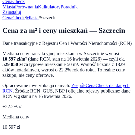
CenaCheck
Miasta
Porównania
Kalkulatory
Poradnik
Zainstaluj
CenaCheck
/
Miasta
/
Szczecin
Cena za m² i ceny mieszkań —
Szczecin
Dane transakcyjne z Rejestru Cen i Wartości Nieruchomości (RCN)
Mediana ceny transakcyjnej mieszkania w
Szczecinie
wynosi
10 597
zł/m²
(dane RCN, stan na
16 kwietnia 2026
) — czyli ok.
529 850
zł
za typowe mieszkanie 50 m². Wartość liczona z
1829
aktów notarialnych,
wzrost o 22.2%
rok do roku. To realne ceny
zakupu, nie ceny ofertowe.
Opracowanie i weryfikacja danych:
Zespół CenaCheck ds. danych
RCN
. Źródła: RCN, GUS, NBP i oficjalne rejestry publiczne; dane
RCN wg stanu na
16 kwietnia 2026
.
+
22.2
% r/r
Mediana ceny
10 597 zł