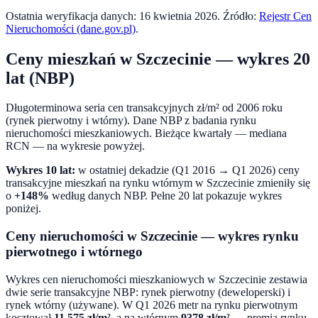
Ostatnia weryfikacja danych:
16 kwietnia 2026
. Źródło:
Rejestr Cen
Nieruchomości (dane.gov.pl)
.
Ceny mieszkań w
Szczecinie
— wykres 20
lat (NBP)
Długoterminowa seria cen transakcyjnych zł/m² od 2006 roku
(rynek pierwotny i wtórny). Dane NBP z badania rynku
nieruchomości mieszkaniowych. Bieżące kwartały — mediana
RCN — na wykresie powyżej.
Wykres 10 lat:
w ostatniej dekadzie (
Q1 2016
→
Q1 2026
) ceny
transakcyjne mieszkań na rynku wtórnym w
Szczecinie
zmieniły się
o
+148%
według danych NBP. Pełne 20 lat pokazuje wykres
poniżej.
Ceny nieruchomości w
Szczecinie
— wykres rynku
pierwotnego i wtórnego
Wykres cen nieruchomości mieszkaniowych w
Szczecinie
zestawia
dwie serie transakcyjne NBP: rynek pierwotny (deweloperski) i
rynek wtórny (używane). W
Q1 2026
metr na rynku pierwotnym
kosztował
11 575
zł/m²
, a na wtórnym
9378
zł/m²
— premia rynku