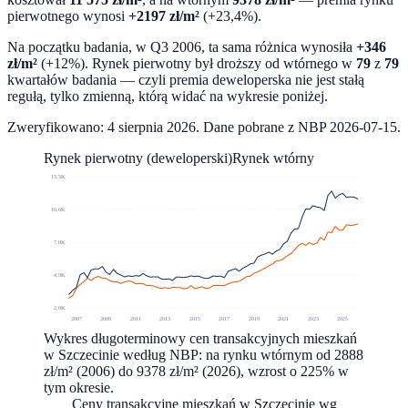
pierwotnego wynosi
+
2197
zł/m²
(
+23,4%
).
Na początku badania, w
Q3 2006
, ta sama różnica wynosiła
+
346
zł/m²
(
+12%
). Rynek pierwotny był droższy od wtórnego w
79
z
79
kwartałów badania — czyli premia deweloperska nie jest stałą
regułą, tylko zmienną, którą widać na wykresie poniżej.
Zweryfikowano:
4 sierpnia 2026
. Dane pobrane z NBP
2026-07-15
.
Rynek pierwotny (deweloperski)
Rynek wtórny
13,5K
10,6K
7,8K
4,9K
2,0K
2007
2009
2011
2013
2015
2017
2019
2021
2023
2025
Wykres długoterminowy cen transakcyjnych mieszkań
w Szczecinie według NBP: na rynku wtórnym od 2888
zł/m² (2006) do 9378 zł/m² (2026), wzrost o 225% w
tym okresie.
Ceny transakcyjne mieszkań w
Szczecinie
wg