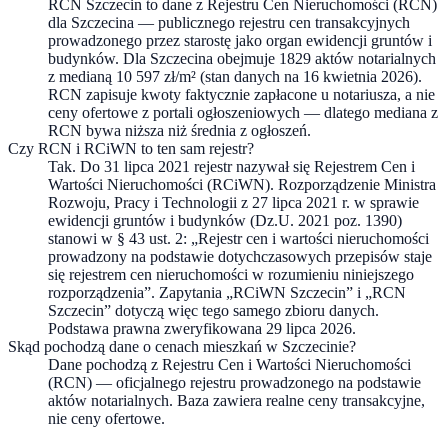
RCN Szczecin to dane z Rejestru Cen Nieruchomości (RCN)
dla Szczecina — publicznego rejestru cen transakcyjnych
prowadzonego przez starostę jako organ ewidencji gruntów i
budynków. Dla Szczecina obejmuje 1829 aktów notarialnych
z medianą 10 597 zł/m² (stan danych na 16 kwietnia 2026).
RCN zapisuje kwoty faktycznie zapłacone u notariusza, a nie
ceny ofertowe z portali ogłoszeniowych — dlatego mediana z
RCN bywa niższa niż średnia z ogłoszeń.
Czy RCN i RCiWN to ten sam rejestr?
Tak. Do 31 lipca 2021 rejestr nazywał się Rejestrem Cen i
Wartości Nieruchomości (RCiWN). Rozporządzenie Ministra
Rozwoju, Pracy i Technologii z 27 lipca 2021 r. w sprawie
ewidencji gruntów i budynków (Dz.U. 2021 poz. 1390)
stanowi w § 43 ust. 2: „Rejestr cen i wartości nieruchomości
prowadzony na podstawie dotychczasowych przepisów staje
się rejestrem cen nieruchomości w rozumieniu niniejszego
rozporządzenia”. Zapytania „RCiWN Szczecin” i „RCN
Szczecin” dotyczą więc tego samego zbioru danych.
Podstawa prawna zweryfikowana 29 lipca 2026.
Skąd pochodzą dane o cenach mieszkań w Szczecinie?
Dane pochodzą z Rejestru Cen i Wartości Nieruchomości
(RCN) — oficjalnego rejestru prowadzonego na podstawie
aktów notarialnych. Baza zawiera realne ceny transakcyjne,
nie ceny ofertowe.