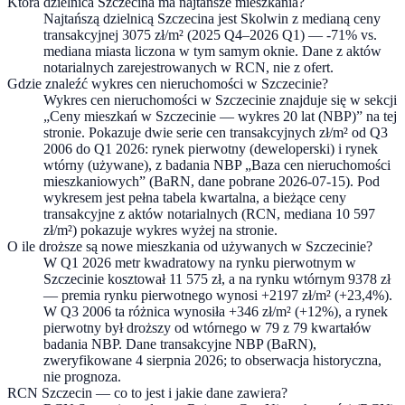
Która dzielnica Szczecina ma najtańsze mieszkania?
Najtańszą dzielnicą Szczecina jest Skolwin z medianą ceny
transakcyjnej 3075 zł/m² (2025 Q4–2026 Q1) — -71% vs.
mediana miasta liczona w tym samym oknie. Dane z aktów
notarialnych zarejestrowanych w RCN, nie z ofert.
Gdzie znaleźć wykres cen nieruchomości w Szczecinie?
Wykres cen nieruchomości w Szczecinie znajduje się w sekcji
„Ceny mieszkań w Szczecinie — wykres 20 lat (NBP)” na tej
stronie. Pokazuje dwie serie cen transakcyjnych zł/m² od Q3
2006 do Q1 2026: rynek pierwotny (deweloperski) i rynek
wtórny (używane), z badania NBP „Baza cen nieruchomości
mieszkaniowych” (BaRN, dane pobrane 2026-07-15). Pod
wykresem jest pełna tabela kwartalna, a bieżące ceny
transakcyjne z aktów notarialnych (RCN, mediana 10 597
zł/m²) pokazuje wykres wyżej na stronie.
O ile droższe są nowe mieszkania od używanych w Szczecinie?
W Q1 2026 metr kwadratowy na rynku pierwotnym w
Szczecinie kosztował 11 575 zł, a na rynku wtórnym 9378 zł
— premia rynku pierwotnego wynosi +2197 zł/m² (+23,4%).
W Q3 2006 ta różnica wynosiła +346 zł/m² (+12%), a rynek
pierwotny był droższy od wtórnego w 79 z 79 kwartałów
badania NBP. Dane transakcyjne NBP (BaRN),
zweryfikowane 4 sierpnia 2026; to obserwacja historyczna,
nie prognoza.
RCN Szczecin — co to jest i jakie dane zawiera?