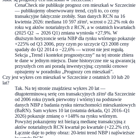
CenaCheck nie publikuje prognoz cen mieszkań w Szczecinie
— publikujemy obserwowany trend, czyli to, co ceny
transakcyjne faktycznie zrobiły. Stan danych RCN na 16
kwietnia 2026: mediana 10 597 zł/m², wzrost o 22.2% rok do
roku wg aktów notarialnych z RCN, a w ostatnich kwartałach
(2025 Q2 → 2026 Q1) zmiana wyniosła +27,9%. W
dłuższym horyzoncie seria NBP dla rynku wtórnego pokazuje
+225% od Q3 2006, przy czym po szczycie Q3 2008 ceny
spadały do Q2 2014 o −22,6% — wzrost nie jest regułą.
Sekcja „Trend i kontekst prognostyczny” na tej stronie zbiera
te dane w jednym miejscu. Dane historyczne nie są gwarancją
przyszłych cen ani poradą inwestycyjną; czynniki cenowe
opisujemy w poradniku „Prognozy cen mieszkań”.
Czy jest wykres cen mieszkań w Szczecinie z ostatnich 10 lub 20
lat?
Tak. Na tej stronie znajdziesz wykres 20 lat —
długoterminową serię cen transakcyjnych zł/m² dla Szczecinie
od 2006 roku (rynek pierwotny i wtórny) na podstawie
danych NBP z badania rynku nieruchomości mieszkaniowych
(BaRN). Sam wykres 10 lat (ostatnia dekada, Q1 2016–Q1
2026) pokazuje zmianę o +148% na rynku wtórnym.
Powyżej pokazujemy też bieżącą medianę transakcyjną z
aktów notarialnych RCN kwartał po kwartale (+22.2% r/r).
Łącznie daje to pełny obraz: 20-letni trend NBP i najświeższe