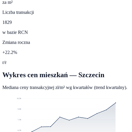
za m²
Liczba transakcji
1829
w bazie RCN
Zmiana roczna
+22.2%
r/r
Wykres cen mieszkań —
Szczecin
Mediana ceny transakcyjnej zł/m² wg kwartałów (trend kwartalny).
10,5K
9,0K
7,5K
6,1K