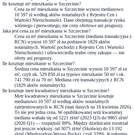
Ile kosztuje m² mieszkania w Szczecinie?
Cena za m² mieszkania w Szczecinie wynosi medianowo
10 597 zł według aktów notarialnych z Rejestru Cen i
Wartości Nieruchomości. Dane obejmują transakcje rynku
wtórnego i pierwotnego, nie ceny ofertowe ani prognozy.
Jaka jest cena za m² mieszkania w Szczecinie?
Cena za m² mieszkania w Szczecinie (mediana transakcyjna z
RCN) wynosi 10 597 zł na podstawie 1829 aktów
notarialnych. Wartość pochodzi z Rejestru Cen i Wartości
Nieruchomości i odzwierciedla realne ceny zakupu — nie
oferty ani prognozy.
Ile kosztuje mieszkanie w Szczecinie?
Średnia cena mieszkania w Szczecinie wynosi 10 597 zł za
m², czyli ok. 529 850 zł za typowe mieszkanie 50 m² i ok.
741 790 zł za 70 m². Mediana cen transakcyjnych z RCN
(1829 aktów notarialnych).
Ile kosztuje metr kwadratowy mieszkania w Szczecinie?
Metr kwadratowy mieszkania w Szczecinie kosztuje
medianowo 10 597 zł według aktów notarialnych
zarejestrowanych w RCN (stan danych na 16 kwietnia 2026).
To nie jest jedna cena. W opublikowanej serii kwartalnej
mediana wahała się od 5221 zł/m² (2023 Q3) do 9865 zł/m²
(2026 Q1) — rozpiętość 89%. Między dzielnicami rozstrzał
jest jeszcze większy: od 3075 zł/m² (Skolwin) do 13 192
zł/m² (Międzyodrze-Wyspa Pucka), czyli 329%. Konkretną