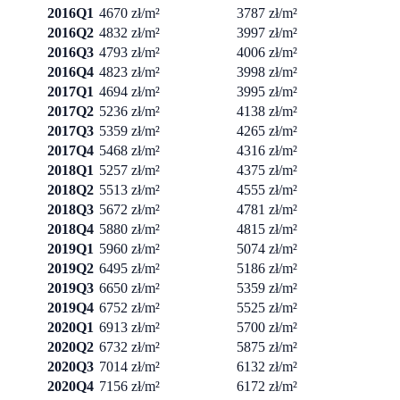
2016Q1
4670 zł/m²
3787 zł/m²
2016Q2
4832 zł/m²
3997 zł/m²
2016Q3
4793 zł/m²
4006 zł/m²
2016Q4
4823 zł/m²
3998 zł/m²
2017Q1
4694 zł/m²
3995 zł/m²
2017Q2
5236 zł/m²
4138 zł/m²
2017Q3
5359 zł/m²
4265 zł/m²
2017Q4
5468 zł/m²
4316 zł/m²
2018Q1
5257 zł/m²
4375 zł/m²
2018Q2
5513 zł/m²
4555 zł/m²
2018Q3
5672 zł/m²
4781 zł/m²
2018Q4
5880 zł/m²
4815 zł/m²
2019Q1
5960 zł/m²
5074 zł/m²
2019Q2
6495 zł/m²
5186 zł/m²
2019Q3
6650 zł/m²
5359 zł/m²
2019Q4
6752 zł/m²
5525 zł/m²
2020Q1
6913 zł/m²
5700 zł/m²
2020Q2
6732 zł/m²
5875 zł/m²
2020Q3
7014 zł/m²
6132 zł/m²
2020Q4
7156 zł/m²
6172 zł/m²