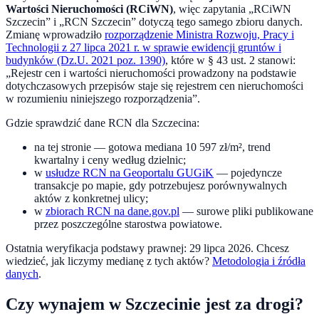
Wartości Nieruchomości (RCiWN)
, więc zapytania „RCiWN
Szczecin
” i „RCN
Szczecin
” dotyczą tego samego zbioru danych.
Zmianę wprowadziło
rozporządzenie Ministra Rozwoju, Pracy i
Technologii z 27 lipca 2021 r. w sprawie ewidencji gruntów i
budynków (Dz.U. 2021 poz. 1390)
, które w § 43 ust. 2 stanowi:
„Rejestr cen i wartości nieruchomości prowadzony na podstawie
dotychczasowych przepisów staje się rejestrem cen nieruchomości
w rozumieniu niniejszego rozporządzenia”.
Gdzie sprawdzić dane RCN dla
Szczecina
:
na tej stronie — gotowa mediana
10 597
zł/m², trend
kwartalny i ceny według dzielnic;
w
usłudze RCN na Geoportalu GUGiK
— pojedyncze
transakcje po mapie, gdy potrzebujesz porównywalnych
aktów z konkretnej ulicy;
w
zbiorach RCN na dane.gov.pl
— surowe pliki publikowane
przez poszczególne starostwa powiatowe.
Ostatnia weryfikacja podstawy prawnej:
29 lipca 2026
. Chcesz
wiedzieć, jak liczymy medianę z tych aktów?
Metodologia i źródła
danych
.
Czy wynajem w
Szczecinie
jest za drogi?