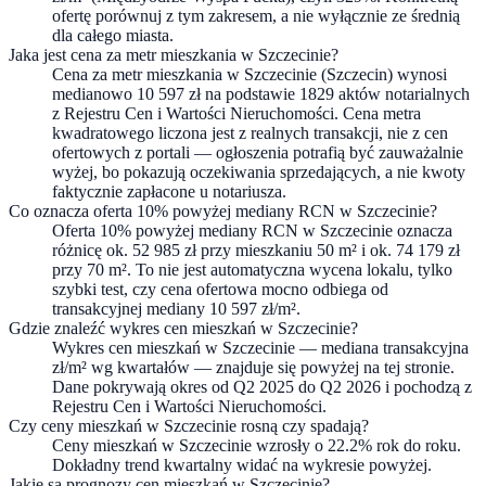
ofertę porównuj z tym zakresem, a nie wyłącznie ze średnią
dla całego miasta.
Jaka jest cena za metr mieszkania w Szczecinie?
Cena za metr mieszkania w Szczecinie (Szczecin) wynosi
medianowo 10 597 zł na podstawie 1829 aktów notarialnych
z Rejestru Cen i Wartości Nieruchomości. Cena metra
kwadratowego liczona jest z realnych transakcji, nie z cen
ofertowych z portali — ogłoszenia potrafią być zauważalnie
wyżej, bo pokazują oczekiwania sprzedających, a nie kwoty
faktycznie zapłacone u notariusza.
Co oznacza oferta 10% powyżej mediany RCN w Szczecinie?
Oferta 10% powyżej mediany RCN w Szczecinie oznacza
różnicę ok. 52 985 zł przy mieszkaniu 50 m² i ok. 74 179 zł
przy 70 m². To nie jest automatyczna wycena lokalu, tylko
szybki test, czy cena ofertowa mocno odbiega od
transakcyjnej mediany 10 597 zł/m².
Gdzie znaleźć wykres cen mieszkań w Szczecinie?
Wykres cen mieszkań w Szczecinie — mediana transakcyjna
zł/m² wg kwartałów — znajduje się powyżej na tej stronie.
Dane pokrywają okres od Q2 2025 do Q2 2026 i pochodzą z
Rejestru Cen i Wartości Nieruchomości.
Czy ceny mieszkań w Szczecinie rosną czy spadają?
Ceny mieszkań w Szczecinie wzrosły o 22.2% rok do roku.
Dokładny trend kwartalny widać na wykresie powyżej.
Jakie są prognozy cen mieszkań w Szczecinie?