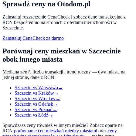
Sprawdź ceny na Otodom.pl
Zainstaluj rozszerzenie CenaCheck i zobacz dane transakcyjne z
RCN bezpośrednio na stronach z ofertami nieruchomości w
Szczecinie
.
Zainstaluj CenaCheck za darmo
Porównaj ceny mieszkań w
Szczecinie
obok innego miasta
Mediana zł/m², liczba transakcji i trend roczny — dwa miasta na
jednej stronie, dane z RCN.
Szczecin
vs
Warszawa
→
Szczecin
vs
Kraków
→
Szczecin
vs
Wrocław
→
Szczecin
vs
Gdańsk
→
Szczecin
vs
Poznań
→
Szczecin
vs
Łódź
→
Sprawdzasz ceny również w innym mieście? Zobacz oparte na
RCN
porównanie cen mieszkań między miastami
oraz
ceny