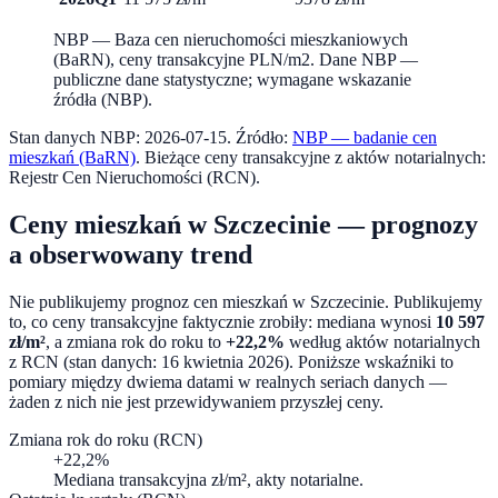
NBP — Baza cen nieruchomości mieszkaniowych
(BaRN), ceny transakcyjne PLN/m2
.
Dane NBP —
publiczne dane statystyczne; wymagane wskazanie
źródła (NBP).
Stan danych NBP:
2026-07-15
. Źródło:
NBP — badanie cen
mieszkań (BaRN)
. Bieżące ceny transakcyjne z aktów notarialnych:
Rejestr Cen Nieruchomości (RCN).
Ceny mieszkań w
Szczecinie
— prognozy
a obserwowany trend
Nie publikujemy prognoz cen mieszkań w
Szczecinie
. Publikujemy
to, co ceny transakcyjne faktycznie zrobiły: mediana wynosi
10 597
zł/m²
, a zmiana rok do roku to
+22,2%
według aktów notarialnych
z RCN (stan danych:
16 kwietnia 2026
). Poniższe wskaźniki to
pomiary między dwiema datami w realnych seriach danych —
żaden z nich nie jest przewidywaniem przyszłej ceny.
Zmiana rok do roku (RCN)
+22,2%
Mediana transakcyjna zł/m², akty notarialne.