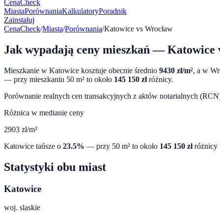
CenaCheck
Miasta
Porównania
Kalkulatory
Poradnik
Zainstaluj
CenaCheck
/
Miasta
/
Porównania
/
Katowice
vs
Wrocław
Jak wypadają ceny mieszkań —
Katowice
Mieszkanie w
Katowice
kosztuje obecnie średnio
9430
zł/m²
, a w
Wr
— przy mieszkaniu 50 m² to około
145 150
zł
różnicy.
Porównanie realnych cen transakcyjnych z aktów notarialnych (RCN) 
Różnica w medianie ceny
2903
zł/m²
Katowice
tańsze o
23.5
%
— przy 50 m² to około
145 150
zł
różnicy
Statystyki obu miast
Katowice
woj.
slaskie