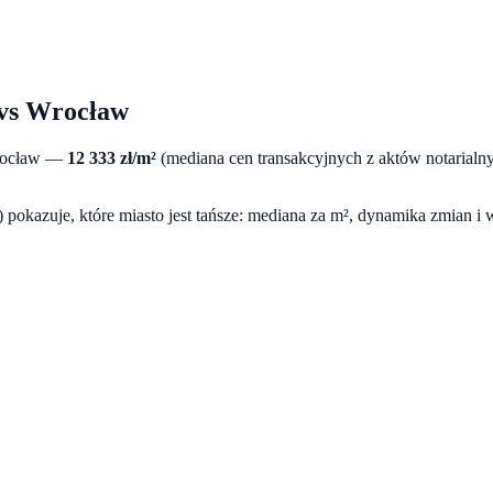
vs
Wrocław
ocław
—
12 333
zł/m²
(mediana cen transakcyjnych z aktów notarial
pokazuje, które miasto jest tańsze: mediana za m², dynamika zmian i