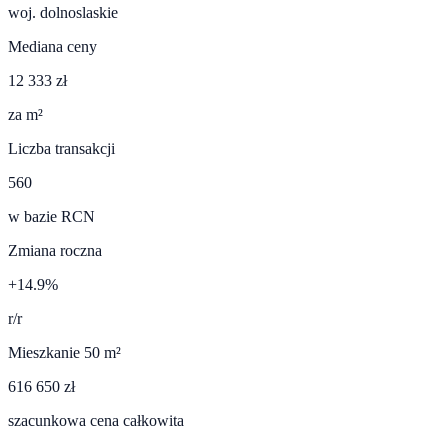
woj.
dolnoslaskie
Mediana ceny
12 333 zł
za m²
Liczba transakcji
560
w bazie RCN
Zmiana roczna
+14.9%
r/r
Mieszkanie 50 m²
616 650 zł
szacunkowa cena całkowita