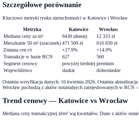
Szczegółowe porównanie
Kluczowe metryki rynku nieruchomości w
Katowice
i
Wrocław
Metryka
Katowice
Wrocław
Mediana ceny za m²
9430
zł
taniej
12 333
zł
Mieszkanie 50 m² (szacunek)
471 500
zł
616 650
zł
Zmiana cen r/r
+
27.9
%
+
14.9
%
Transakcje w bazie RCN
627
560
Segment cenowy
powyżej średniej
premium
Województwo
slaskie
dolnoslaskie
Ostatnia weryfikacja danych:
16 kwietnia 2026
.
Ostatnia aktualizacj
Wrocław
pochodzą z aktów notarialnych zarejestrowanych w RCN — 
Trend cenowy —
Katowice
vs
Wrocław
Mediana ceny transakcyjnej zł/m² wg kwartałów. Dane z aktów nota