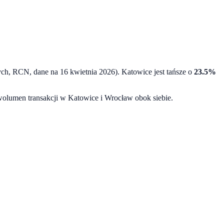
nych, RCN, dane na
16 kwietnia 2026
).
Katowice
jest tańsze o
23.5
%
 wolumen transakcji w
Katowice
i
Wrocław
obok siebie.