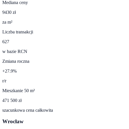
Mediana ceny
9430 zł
za m²
Liczba transakcji
627
w bazie RCN
Zmiana roczna
+27.9%
r/r
Mieszkanie 50 m²
471 500 zł
szacunkowa cena całkowita
Wrocław