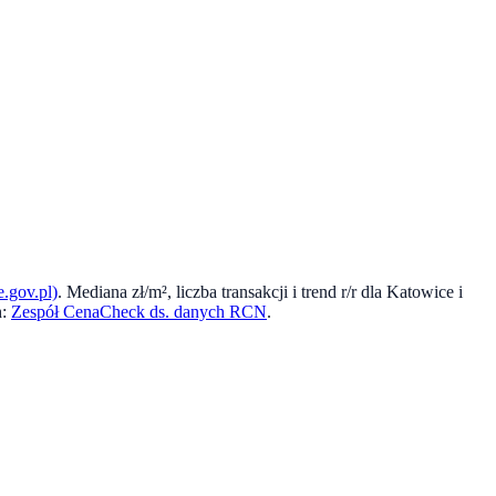
.gov.pl)
. Mediana zł/m², liczba transakcji i trend r/r dla
Katowice
i
:
Zespół CenaCheck ds. danych RCN
.