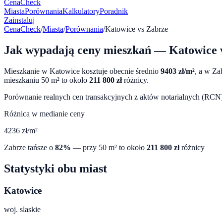
CenaCheck
Miasta
Porównania
Kalkulatory
Poradnik
Zainstaluj
CenaCheck
/
Miasta
/
Porównania
/
Katowice
vs
Zabrze
Jak wypadają ceny mieszkań —
Katowice
Mieszkanie w
Katowice
kosztuje obecnie średnio
9403
zł/m²
, a w
Za
mieszkaniu 50 m² to około
211 800
zł
różnicy.
Porównanie realnych cen transakcyjnych z aktów notarialnych (RCN) 
Różnica w medianie ceny
4236
zł/m²
Zabrze
tańsze o
82
%
— przy 50 m² to około
211 800
zł
różnicy
Statystyki obu miast
Katowice
woj.
slaskie