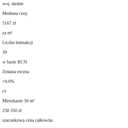
woj.
slaskie
Mediana ceny
5167 zł
za m²
Liczba transakcji
39
w bazie RCN
Zmiana roczna
+0.6%
r/r
Mieszkanie 50 m²
258 350 zł
szacunkowa cena całkowita