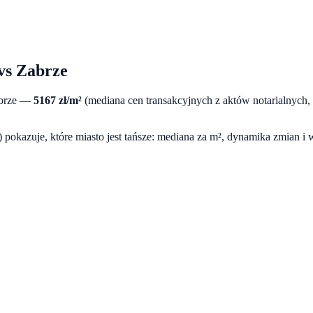
vs
Zabrze
brze
—
5167
zł/m²
(mediana cen transakcyjnych z aktów notarialnych
pokazuje, które miasto jest tańsze: mediana za m², dynamika zmian i