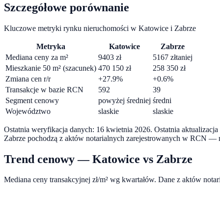
Szczegółowe porównanie
Kluczowe metryki rynku nieruchomości w
Katowice
i
Zabrze
Metryka
Katowice
Zabrze
Mediana ceny za m²
9403
zł
5167
zł
taniej
Mieszkanie 50 m² (szacunek)
470 150
zł
258 350
zł
Zmiana cen r/r
+
27.9
%
+
0.6
%
Transakcje w bazie RCN
592
39
Segment cenowy
powyżej średniej
średni
Województwo
slaskie
slaskie
Ostatnia weryfikacja danych:
16 kwietnia 2026
.
Ostatnia aktualizacj
Zabrze
pochodzą z aktów notarialnych zarejestrowanych w RCN — ni
Trend cenowy —
Katowice
vs
Zabrze
Mediana ceny transakcyjnej zł/m² wg kwartałów. Dane z aktów nota