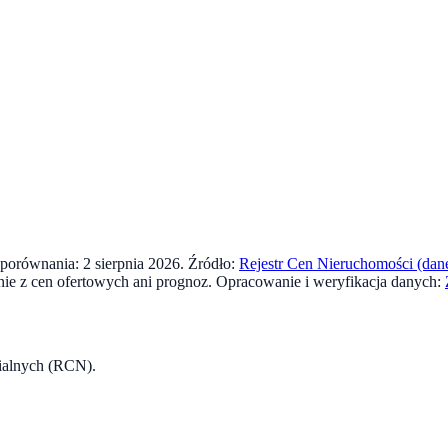
a porównania:
2 sierpnia 2026
. Źródło:
Rejestr Cen Nieruchomości (dane
e z cen ofertowych ani prognoz.
Opracowanie i weryfikacja danych:
rialnych (RCN).