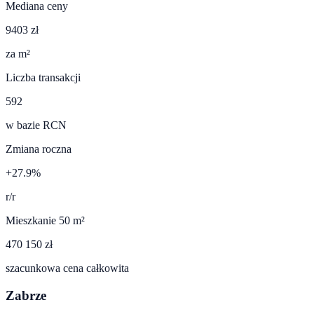
Mediana ceny
9403 zł
za m²
Liczba transakcji
592
w bazie RCN
Zmiana roczna
+27.9%
r/r
Mieszkanie 50 m²
470 150 zł
szacunkowa cena całkowita
Zabrze