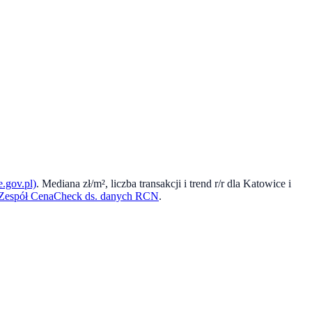
.gov.pl)
. Mediana zł/m², liczba transakcji i trend r/r dla
Katowice
i
Zespół CenaCheck ds. danych RCN
.