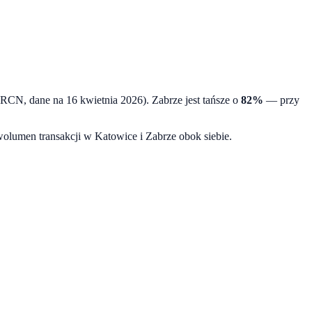
, RCN, dane na
16 kwietnia 2026
).
Zabrze
jest tańsze o
82
%
— przy
 wolumen transakcji w
Katowice
i
Zabrze
obok siebie.