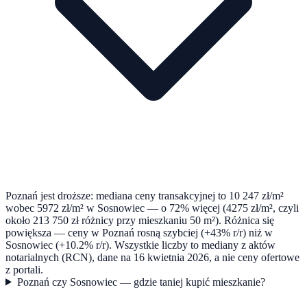
Poznań jest droższe: mediana ceny transakcyjnej to 10 247 zł/m²
wobec 5972 zł/m² w Sosnowiec — o 72% więcej (4275 zł/m², czyli
około 213 750 zł różnicy przy mieszkaniu 50 m²). Różnica się
powiększa — ceny w Poznań rosną szybciej (+43% r/r) niż w
Sosnowiec (+10.2% r/r). Wszystkie liczby to mediany z aktów
notarialnych (RCN), dane na 16 kwietnia 2026, a nie ceny ofertowe
z portali.
Poznań czy Sosnowiec — gdzie taniej kupić mieszkanie?