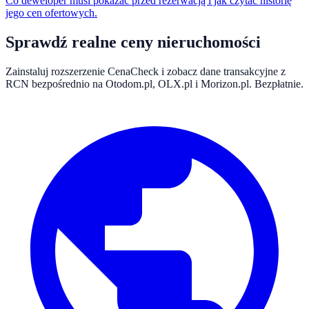
Co deweloper musi pokazać przed rezerwacją i jak czytać historię
jego cen ofertowych.
Sprawdź realne ceny nieruchomości
Zainstaluj rozszerzenie CenaCheck i zobacz dane transakcyjne z
RCN bezpośrednio na Otodom.pl, OLX.pl i Morizon.pl. Bezpłatnie.