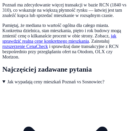
Poznań ma zdecydowanie więcej transakcji w bazie RCN (1840 vs
310), co wskazuje na większą płynność rynku — łatwiej jest tam
znaleźć kupca lub sprzedać mieszkanie w rozsądnym czasie.
Pamiętaj, że mediana to wartość ogólna dla całego miasta.
Konkretna dzielnica, stan mieszkania, piętro i rok budowy mogą
zmienić cenę o kilkanaście procent w obie strony. Zobacz,
jak
sprawdzić realną cenę konkretnego mieszkania
.
Zainstaluj
rozszerzenie CenaCheck
i sprawdzaj dane transakcyjne z RCN
bezpośrednio przy przeglądaniu ofert na Otodom, OLX czy
Morizon.
Najczęściej zadawane pytania
Jak wypadają ceny mieszkań Poznań vs Sosnowiec?