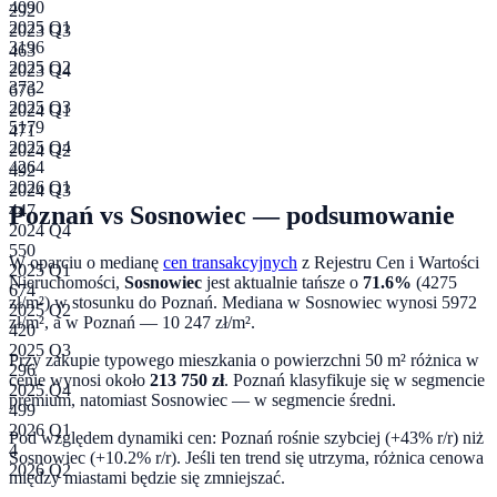
4090
292
2025 Q1
2023 Q3
3196
463
2025 Q2
2023 Q4
3732
676
2025 Q3
2024 Q1
5179
471
2025 Q4
2024 Q2
4264
492
2026 Q1
2024 Q3
Poznań
vs
Sosnowiec
— podsumowanie
447
2024 Q4
550
W oparciu o medianę
cen transakcyjnych
z Rejestru Cen i Wartości
2025 Q1
Nieruchomości,
Sosnowiec
jest aktualnie tańsze o
71.6
%
(
4275
674
zł/m²) w stosunku do
Poznań
. Mediana w
Sosnowiec
wynosi
5972
2025 Q2
zł/m², a w
Poznań
—
10 247
zł/m².
420
2025 Q3
Przy zakupie typowego mieszkania o powierzchni
50
m² różnica w
296
cenie wynosi około
213 750
zł
.
Poznań klasyfikuje się w segmencie
2025 Q4
premium, natomiast Sosnowiec — w segmencie średni.
499
2026 Q1
Pod względem dynamiki cen:
Poznań rośnie szybciej (+43% r/r) niż
4
Sosnowiec (+10.2% r/r). Jeśli ten trend się utrzyma, różnica cenowa
2026 Q2
między miastami będzie się zmniejszać.