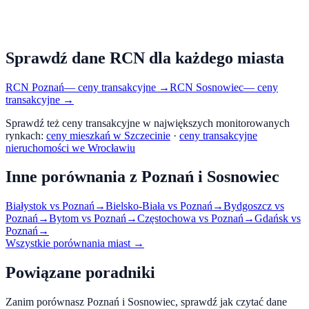
Sprawdź dane RCN dla każdego miasta
RCN
Poznań
— ceny transakcyjne →
RCN
Sosnowiec
— ceny
transakcyjne →
Sprawdź też ceny transakcyjne w największych monitorowanych
rynkach:
ceny mieszkań w Szczecinie
·
ceny transakcyjne
nieruchomości we Wrocławiu
Inne porównania z
Poznań
i
Sosnowiec
Białystok
vs
Poznań
→
Bielsko-Biała
vs
Poznań
→
Bydgoszcz
vs
Poznań
→
Bytom
vs
Poznań
→
Częstochowa
vs
Poznań
→
Gdańsk
vs
Poznań
→
Wszystkie porównania miast →
Powiązane poradniki
Zanim porównasz
Poznań
i
Sosnowiec
, sprawdź jak czytać dane