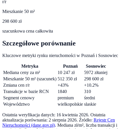
r/r
Mieszkanie 50 m²
298 600 zł
szacunkowa cena całkowita
Szczegółowe porównanie
Kluczowe metryki rynku nieruchomości w
Poznań
i
Sosnowiec
Metryka
Poznań
Sosnowiec
Mediana ceny za m²
10 247
zł
5972
zł
taniej
Mieszkanie 50 m² (szacunek)
512 350
zł
298 600
zł
Zmiana cen r/r
+
43
%
+
10.2
%
Transakcje w bazie RCN
1840
310
Segment cenowy
premium
średni
Województwo
wielkopolskie
slaskie
Ostatnia weryfikacja danych:
16 kwietnia 2026
.
Ostatnia
aktualizacja porównania:
2 sierpnia 2026
. Źródło:
Rejestr Cen
Nieruchomości (dane.gov.pl)
. Mediana zł/m², liczba transakcji i