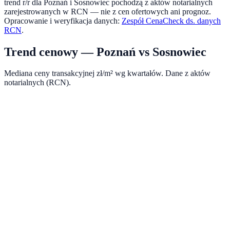
trend r/r dla
Poznań
i
Sosnowiec
pochodzą z aktów notarialnych
zarejestrowanych w RCN — nie z cen ofertowych ani prognoz.
Opracowanie i weryfikacja danych:
Zespół CenaCheck ds. danych
RCN
.
Trend cenowy —
Poznań
vs
Sosnowiec
Mediana ceny transakcyjnej zł/m² wg kwartałów. Dane z aktów
notarialnych (RCN).