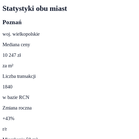
Statystyki obu miast
Poznań
woj.
wielkopolskie
Mediana ceny
10 247 zł
za m²
Liczba transakcji
1840
w bazie RCN
Zmiana roczna
+43%
r/r