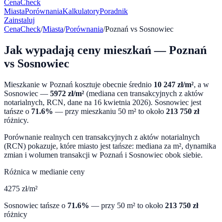
CenaCheck
Miasta
Porównania
Kalkulatory
Poradnik
Zainstaluj
CenaCheck
/
Miasta
/
Porównania
/
Poznań
vs
Sosnowiec
Jak wypadają ceny mieszkań —
Poznań
vs
Sosnowiec
Mieszkanie w
Poznań
kosztuje obecnie średnio
10 247
zł/m²
, a w
Sosnowiec
—
5972
zł/m²
(mediana cen transakcyjnych z aktów
notarialnych, RCN, dane na
16 kwietnia 2026
).
Sosnowiec
jest
tańsze o
71.6
%
— przy mieszkaniu 50 m² to około
213 750
zł
różnicy.
Porównanie realnych cen transakcyjnych z aktów notarialnych
(RCN) pokazuje, które miasto jest tańsze: mediana za m², dynamika
zmian i wolumen transakcji w
Poznań
i
Sosnowiec
obok siebie.
Różnica w medianie ceny
4275
zł/m²
Sosnowiec
tańsze o
71.6
%
— przy 50 m² to około
213 750
zł
różnicy