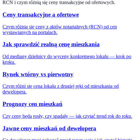
RCN i czym różnią się ceny transakcyjne od ofertowych.
Ceny transakcyjne a ofertowe
Czym różnią się ceny z aktów notarialnych (RCN) od cen
wystawianych na portalach.
Jak sprawdzić realną cenę mieszkania
Od mediany dzielnicy do wyceny konkretnego lokalu — krok po
kroku.
Rynek wtórny vs pierwotny
Czym różni się cena lokalu z drugiej ręki od mieszkania od
dewelopera.
Prognozy cen mieszkań
Czy ceny będą rosły, czy spadały — jak czytać trend rok do roku.
Jawne ceny mieszkań od dewelopera