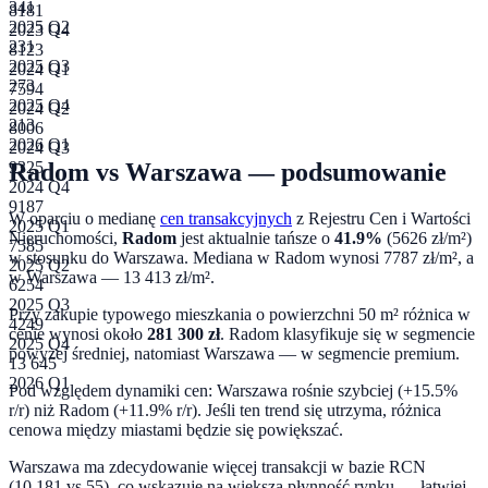
341
8181
2025 Q2
2023 Q4
231
8123
2025 Q3
2024 Q1
273
7594
2025 Q4
2024 Q2
213
8006
2026 Q1
2024 Q3
Radom
vs
Warszawa
— podsumowanie
9325
2024 Q4
9187
W oparciu o medianę
cen transakcyjnych
z Rejestru Cen i Wartości
2025 Q1
Nieruchomości,
Radom
jest aktualnie tańsze o
41.9
%
(
5626
zł/m²)
7585
w stosunku do
Warszawa
. Mediana w
Radom
wynosi
7787
zł/m², a
2025 Q2
w
Warszawa
—
13 413
zł/m².
6254
2025 Q3
Przy zakupie typowego mieszkania o powierzchni
50
m² różnica w
4249
cenie wynosi około
281 300
zł
.
Radom klasyfikuje się w segmencie
2025 Q4
powyżej średniej, natomiast Warszawa — w segmencie premium.
13 645
2026 Q1
Pod względem dynamiki cen:
Warszawa rośnie szybciej (+15.5%
r/r) niż Radom (+11.9% r/r). Jeśli ten trend się utrzyma, różnica
cenowa między miastami będzie się powiększać.
Warszawa ma zdecydowanie więcej transakcji w bazie RCN
(10 181 vs 55), co wskazuje na większą płynność rynku — łatwiej