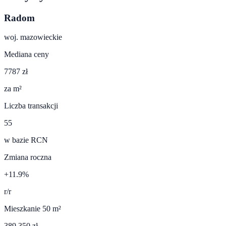
Radom
woj.
mazowieckie
Mediana ceny
7787 zł
za m²
Liczba transakcji
55
w bazie RCN
Zmiana roczna
+11.9%
r/r
Mieszkanie 50 m²
389 350 zł