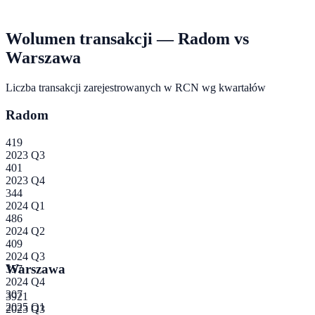
Wolumen transakcji —
Radom
vs
Warszawa
Liczba transakcji zarejestrowanych w RCN wg kwartałów
Radom
419
2023 Q3
401
2023 Q4
344
2024 Q1
486
2024 Q2
409
2024 Q3
Warszawa
357
2024 Q4
307
3921
2025 Q1
2023 Q3