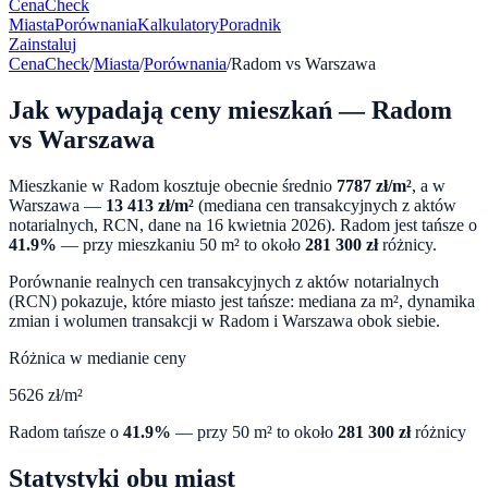
CenaCheck
Miasta
Porównania
Kalkulatory
Poradnik
Zainstaluj
CenaCheck
/
Miasta
/
Porównania
/
Radom
vs
Warszawa
Jak wypadają ceny mieszkań —
Radom
vs
Warszawa
Mieszkanie w
Radom
kosztuje obecnie średnio
7787
zł/m²
, a w
Warszawa
—
13 413
zł/m²
(mediana cen transakcyjnych z aktów
notarialnych, RCN, dane na
16 kwietnia 2026
).
Radom
jest tańsze o
41.9
%
— przy mieszkaniu 50 m² to około
281 300
zł
różnicy.
Porównanie realnych cen transakcyjnych z aktów notarialnych
(RCN) pokazuje, które miasto jest tańsze: mediana za m², dynamika
zmian i wolumen transakcji w
Radom
i
Warszawa
obok siebie.
Różnica w medianie ceny
5626
zł/m²
Radom
tańsze o
41.9
%
— przy 50 m² to około
281 300
zł
różnicy
Statystyki obu miast