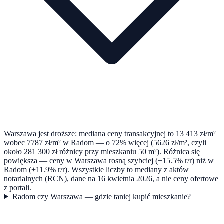
Warszawa jest droższe: mediana ceny transakcyjnej to 13 413 zł/m²
wobec 7787 zł/m² w Radom — o 72% więcej (5626 zł/m², czyli
około 281 300 zł różnicy przy mieszkaniu 50 m²). Różnica się
powiększa — ceny w Warszawa rosną szybciej (+15.5% r/r) niż w
Radom (+11.9% r/r). Wszystkie liczby to mediany z aktów
notarialnych (RCN), dane na 16 kwietnia 2026, a nie ceny ofertowe
z portali.
Radom czy Warszawa — gdzie taniej kupić mieszkanie?