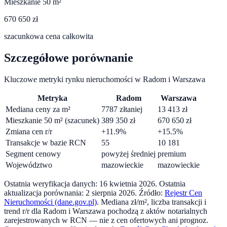
Mieszkanie 50 m²
670 650 zł
szacunkowa cena całkowita
Szczegółowe porównanie
Kluczowe metryki rynku nieruchomości w
Radom
i
Warszawa
Metryka
Radom
Warszawa
Mediana ceny za m²
7787
zł
taniej
13 413
zł
Mieszkanie 50 m² (szacunek)
389 350
zł
670 650
zł
Zmiana cen r/r
+
11.9
%
+
15.5
%
Transakcje w bazie RCN
55
10 181
Segment cenowy
powyżej średniej
premium
Województwo
mazowieckie
mazowieckie
Ostatnia weryfikacja danych:
16 kwietnia 2026
.
Ostatnia
aktualizacja porównania:
2 sierpnia 2026
. Źródło:
Rejestr Cen
Nieruchomości (dane.gov.pl)
. Mediana zł/m², liczba transakcji i
trend r/r dla
Radom
i
Warszawa
pochodzą z aktów notarialnych
zarejestrowanych w RCN — nie z cen ofertowych ani prognoz.