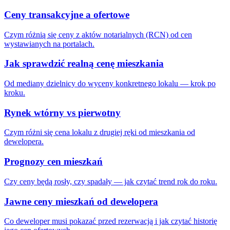
Ceny transakcyjne a ofertowe
Czym różnią się ceny z aktów notarialnych (RCN) od cen
wystawianych na portalach.
Jak sprawdzić realną cenę mieszkania
Od mediany dzielnicy do wyceny konkretnego lokalu — krok po
kroku.
Rynek wtórny vs pierwotny
Czym różni się cena lokalu z drugiej ręki od mieszkania od
dewelopera.
Prognozy cen mieszkań
Czy ceny będą rosły, czy spadały — jak czytać trend rok do roku.
Jawne ceny mieszkań od dewelopera
Co deweloper musi pokazać przed rezerwacją i jak czytać historię