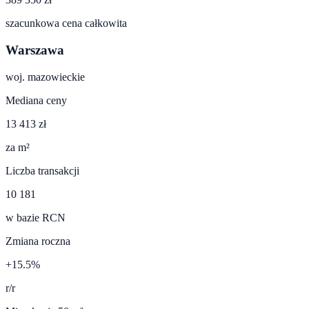
szacunkowa cena całkowita
Warszawa
woj.
mazowieckie
Mediana ceny
13 413 zł
za m²
Liczba transakcji
10 181
w bazie RCN
Zmiana roczna
+15.5%
r/r