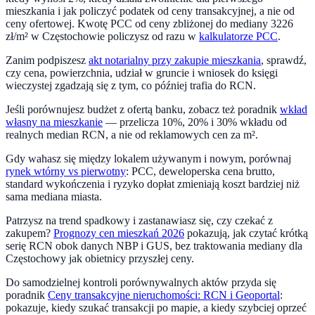
mieszkania i jak policzyć podatek od ceny transakcyjnej, a nie od
ceny ofertowej. Kwotę PCC od ceny zbliżonej do mediany
3226
zł/m² w
Częstochowie
policzysz od razu w
kalkulatorze PCC
.
Zanim podpiszesz
akt notarialny przy zakupie mieszkania
, sprawdź,
czy cena, powierzchnia, udział w gruncie i wniosek do księgi
wieczystej zgadzają się z tym, co później trafia do RCN.
Jeśli porównujesz budżet z ofertą banku, zobacz też poradnik
wkład
własny na mieszkanie
— przelicza 10%, 20% i 30% wkładu od
realnych median RCN, a nie od reklamowych cen za m².
Gdy wahasz się między lokalem używanym i nowym, porównaj
rynek wtórny vs pierwotny
: PCC, deweloperska cena brutto,
standard wykończenia i ryzyko dopłat zmieniają koszt bardziej niż
sama mediana miasta.
Patrzysz na trend
spadkowy
i zastanawiasz się, czy czekać z
zakupem?
Prognozy cen mieszkań 2026
pokazują, jak czytać krótką
serię RCN obok danych NBP i GUS, bez traktowania mediany dla
Częstochowy
jak obietnicy przyszłej ceny.
Do samodzielnej kontroli porównywalnych aktów przyda się
poradnik
Ceny transakcyjne nieruchomości: RCN i Geoportal
:
pokazuje, kiedy szukać transakcji po mapie, a kiedy szybciej oprzeć