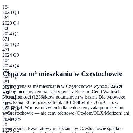
184
2023 Q3
367
2023 Q4
500
2024 Q1
671
2024 Q2
471
2024 Q3
404
2024 Q4
592
Cena za m² mieszkania w
Częstochowie
2025 Q1
381
Średnia cena za m² mieszkania w
Częstochowie
wynosi
3226
zł
2025 Q2
według mediany cen transakcyjnych z Rejestru Cen i Wartości
354
Nieruchomości (
1236
aktów notarialnych w bazie). Dla typowego
2025 Q3
mieszkania 50 m² oznacza to ok.
161 300
zł
; dla 70 m² — ok.
460
225 820
zł
. Wartość odzwierciedla realne ceny zakupu mieszkań
2025 Q4
w
Częstochowie
— nie ceny ofertowe (Otodom/OLX/Morizon) ani
1696
prognozy.
2026 Q1
20
Cena za metr kwadratowy mieszkania w
Częstochowie
spadła o
2026 Q2