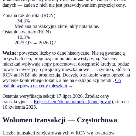
danych — żaden z nich nie jest przewidywaniem przyszłej ceny.
Zmiana rok do roku (RCN)
−54,3%
Mediana transakcyjna zł/m², akty notarialne.
Ostatnie kwartały (RCN)
+10,3%
2025 Q3
→
2026 Q2
Ważne:
powyższe liczby to dane historyczne. Nie są gwarancją
przyszłych cen, prognozą ani poradą inwestycyjną. Na ceny
mieszkań wpływają stopy procentowe, dostępność kredytu, podaż
nowych inwestycji i programy mieszkaniowe — czynniki, których
RCN ani NBP nie prognozują. Decyzję o zakupie warto oprzeć na
wycenie konkretnego lokalu, a nie na ekstrapolacji trendu.
Co
realnie wpływa na ceny mieszkań →
Ostatnia weryfikacja sekcji:
17 lipca 2026
. Źródła: ceny
transakcyjne —
Rejestr Cen Nieruchomości (dane.gov.pl)
, stan na
16 kwietnia 2026
.
Wolumen transakcji —
Częstochowa
Liczba transakcji zarejestrowanych w RCN wg kwartałów