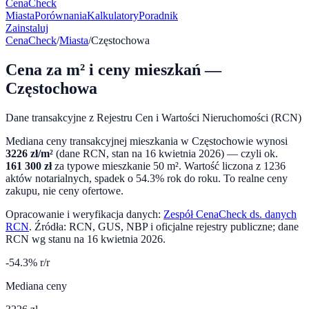
CenaCheck
Miasta
Porównania
Kalkulatory
Poradnik
Zainstaluj
CenaCheck
/
Miasta
/
Częstochowa
Cena za m² i ceny mieszkań —
Częstochowa
Dane transakcyjne z Rejestru Cen i Wartości Nieruchomości (RCN)
Mediana ceny transakcyjnej mieszkania w
Częstochowie
wynosi
3226
zł/m²
(dane RCN, stan na
16 kwietnia 2026
) — czyli ok.
161 300
zł
za typowe mieszkanie 50 m². Wartość liczona z
1236
aktów notarialnych,
spadek o 54.3%
rok do roku. To realne ceny
zakupu, nie ceny ofertowe.
Opracowanie i weryfikacja danych:
Zespół CenaCheck ds. danych
RCN
. Źródła: RCN, GUS, NBP i oficjalne rejestry publiczne; dane
RCN wg stanu na
16 kwietnia 2026
.
-54.3
% r/r
Mediana ceny