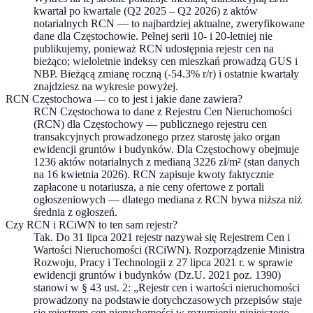
kwartał po kwartale (Q2 2025 – Q2 2026) z aktów
notarialnych RCN — to najbardziej aktualne, zweryfikowane
dane dla Częstochowie. Pełnej serii 10- i 20-letniej nie
publikujemy, ponieważ RCN udostępnia rejestr cen na
bieżąco; wieloletnie indeksy cen mieszkań prowadzą GUS i
NBP. Bieżącą zmianę roczną (-54.3% r/r) i ostatnie kwartały
znajdziesz na wykresie powyżej.
RCN Częstochowa — co to jest i jakie dane zawiera?
RCN Częstochowa to dane z Rejestru Cen Nieruchomości
(RCN) dla Częstochowy — publicznego rejestru cen
transakcyjnych prowadzonego przez starostę jako organ
ewidencji gruntów i budynków. Dla Częstochowy obejmuje
1236 aktów notarialnych z medianą 3226 zł/m² (stan danych
na 16 kwietnia 2026). RCN zapisuje kwoty faktycznie
zapłacone u notariusza, a nie ceny ofertowe z portali
ogłoszeniowych — dlatego mediana z RCN bywa niższa niż
średnia z ogłoszeń.
Czy RCN i RCiWN to ten sam rejestr?
Tak. Do 31 lipca 2021 rejestr nazywał się Rejestrem Cen i
Wartości Nieruchomości (RCiWN). Rozporządzenie Ministra
Rozwoju, Pracy i Technologii z 27 lipca 2021 r. w sprawie
ewidencji gruntów i budynków (Dz.U. 2021 poz. 1390)
stanowi w § 43 ust. 2: „Rejestr cen i wartości nieruchomości
prowadzony na podstawie dotychczasowych przepisów staje
się rejestrem cen nieruchomości w rozumieniu niniejszego