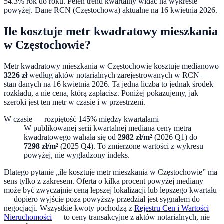
54.3% rok do roku
. Pełen trend kwartalny widać na wykresie
powyżej. Dane RCN (
Częstochowa
) aktualne na
16 kwietnia 2026
.
Ile kosztuje metr kwadratowy mieszkania
w
Częstochowie
?
Metr kwadratowy mieszkania w
Częstochowie
kosztuje medianowo
3226
zł
według aktów notarialnych zarejestrowanych w RCN —
stan danych na
16 kwietnia 2026
. Ta jedna liczba to jednak środek
rozkładu, a nie cena, którą zapłacisz. Poniżej pokazujemy, jak
szeroki jest ten metr w czasie i w przestrzeni.
W czasie — rozpiętość
145
% między kwartałami
W publikowanej serii kwartalnej mediana ceny metra
kwadratowego wahała się od
2982
zł/m²
(
2026 Q1
) do
7298
zł/m²
(
2025 Q4
). To zmierzone wartości z wykresu
powyżej, nie wygładzony indeks.
Dlatego pytanie „ile kosztuje metr mieszkania w
Częstochowie
” ma
sens tylko z zakresem. Oferta o kilka procent powyżej mediany
może być zwyczajnie ceną lepszej lokalizacji lub lepszego kwartału
— dopiero wyjście poza powyższy przedział jest sygnałem do
negocjacji. Wszystkie kwoty pochodzą z
Rejestru Cen i Wartości
Nieruchomości
— to ceny transakcyjne z aktów notarialnych, nie