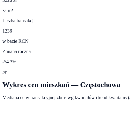
3226 zł
za m²
Liczba transakcji
1236
w bazie RCN
Zmiana roczna
-54.3%
r/r
Wykres cen mieszkań —
Częstochowa
Mediana ceny transakcyjnej zł/m² wg kwartałów (trend kwartalny).