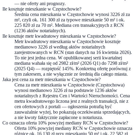
— nie oferty ani prognozy.
Ile kosztuje mieszkanie w Częstochowie?
Średnia cena mieszkania w Częstochowie wynosi 3226 zł za
m², czyli ok. 161 300 zł za typowe mieszkanie 50 m² i ok.
225 820 zł za 70 m². Mediana cen transakcyjnych z RCN
(1236 aktów notarialnych).
Ile kosztuje metr kwadratowy mieszkania w Częstochowie?
Metr kwadratowy mieszkania w Częstochowie kosztuje
medianowo 3226 zł według aktów notarialnych
zarejestrowanych w RCN (stan danych na 16 kwietnia 2026).
To nie jest jedna cena. W opublikowanej serii kwartalnej
mediana wahała się od 2982 zł/m² (2026 Q1) do 7298 zł/m²
(2025 Q4) — rozpiętość 145%. Konkretną ofertę porównuj z
tym zakresem, a nie wyłącznie ze średnią dla całego miasta.
Jaka jest cena za metr mieszkania w Częstochowie?
Cena za metr mieszkania w Częstochowie (Częstochowa)
wynosi medianowo 3226 zł na podstawie 1236 aktów
notarialnych z Rejestru Cen i Wartości Nieruchomości. Cena
metra kwadratowego liczona jest z realnych transakcji, nie z
cen ofertowych z portali — ogłoszenia potrafią być
zauważalnie wyżej, bo pokazują oczekiwania sprzedających,
a nie kwoty faktycznie zapłacone u notariusza.
Co oznacza oferta 10% powyżej mediany RCN w Częstochowie?
Oferta 10% powyżej mediany RCN w Częstochowie oznacza
różnicę ok. 16 130 zł przy mieszkaniu 50 m² i ok. 22 582 zł