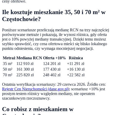
ceny ofertowe.
Ile kosztuje mieszkanie 35, 50 i 70 m² w
Częstochowie
?
Poniższe scenariusze przeliczają medianę RCN na trzy najczęściej
porównywane metraże i pokazują, ile wynosi różnica, gdy oferta
jest o
10
% powyżej mediany transakcyjnej. Dzięki temu możesz
szybko sprawdzić, czy cena ofertowa mieści się blisko lokalnego
punktu odniesienia, czy wymaga mocniejszej negocjacji.
Metraż
Mediana RCN
Oferta +10%
Różnica
35
m²
112 910
zł
124 201
zł
+
11 291
zł
50
m²
161 300
zł
177 430
zł
+
16 130
zł
70
m²
225 820
zł
248 402
zł
+
22 582
zł
Ostatnia weryfikacja scenariuszy:
29 czerwca 2026
. Źródło cen:
Rejestr Cen Nieruchomości (dane.gov.pl)
; scenariusz +10% jest
prostym testem różnicy względem mediany, nie operatem
szacunkowym rzeczoznawcy.
Co robisz z mieszkaniem w