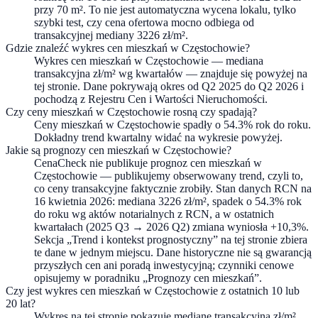
przy 70 m². To nie jest automatyczna wycena lokalu, tylko
szybki test, czy cena ofertowa mocno odbiega od
transakcyjnej mediany 3226 zł/m².
Gdzie znaleźć wykres cen mieszkań w Częstochowie?
Wykres cen mieszkań w Częstochowie — mediana
transakcyjna zł/m² wg kwartałów — znajduje się powyżej na
tej stronie. Dane pokrywają okres od Q2 2025 do Q2 2026 i
pochodzą z Rejestru Cen i Wartości Nieruchomości.
Czy ceny mieszkań w Częstochowie rosną czy spadają?
Ceny mieszkań w Częstochowie spadły o 54.3% rok do roku.
Dokładny trend kwartalny widać na wykresie powyżej.
Jakie są prognozy cen mieszkań w Częstochowie?
CenaCheck nie publikuje prognoz cen mieszkań w
Częstochowie — publikujemy obserwowany trend, czyli to,
co ceny transakcyjne faktycznie zrobiły. Stan danych RCN na
16 kwietnia 2026: mediana 3226 zł/m², spadek o 54.3% rok
do roku wg aktów notarialnych z RCN, a w ostatnich
kwartałach (2025 Q3 → 2026 Q2) zmiana wyniosła +10,3%.
Sekcja „Trend i kontekst prognostyczny” na tej stronie zbiera
te dane w jednym miejscu. Dane historyczne nie są gwarancją
przyszłych cen ani poradą inwestycyjną; czynniki cenowe
opisujemy w poradniku „Prognozy cen mieszkań”.
Czy jest wykres cen mieszkań w Częstochowie z ostatnich 10 lub
20 lat?
Wykres na tej stronie pokazuje medianę transakcyjną zł/m²