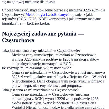
się na gotowej medianie dla miasta.
Chcesz wiedzieć, skąd dokładnie bierze się mediana
3226
zł/m² dla
Częstochowy
?
Metodologia i źródła danych
opisuje, z jakich
rejestrów (RCN, GUS, NBP) korzystamy i jak liczymy medianę
transakcyjną — krok po kroku.
Najczęściej zadawane pytania —
Częstochowa
Jaka jest mediana ceny mieszkań w Częstochowie?
Mediana ceny transakcyjnej mieszkań w Częstochowie
wynosi 3226 zł/m² na podstawie 1236 transakcji z aktów
notarialnych zarejestrowanych w RCN.
Ile kosztuje m² mieszkania w Częstochowie?
Cena za m² mieszkania w Częstochowie wynosi medianowo
3226 zł według aktów notarialnych z Rejestru Cen i Wartości
Nieruchomości. Dane obejmują transakcje rynku wtórnego i
pierwotnego, nie ceny ofertowe ani prognozy.
Jaka jest cena za m² mieszkania w Częstochowie?
Cena za m² mieszkania w Częstochowie (mediana
transakcyjna z RCN) wynosi 3226 zł na podstawie 1236
aktów notarialnych. Wartość pochodzi z Rejestru Cen i
Wartości Nieruchomości i odzwierciedla realne ceny zakupu