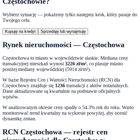
Częstochowie
?
Wybierz sytuację — pokażemy tylko następny krok, który pasuje do
Twojego celu.
Kupuję na kredyt
Sprzedaję lub wynajmuję
Rynek nieruchomości —
Częstochowa
Częstochowa
to miasto
w województwie
slaskie
. Mediana ceny
transakcyjnej mieszkań wynosi
3226
zł/m²
,
co plasuje miasto
poniżej mediany wojewódzkiej (5914 zł/m²).
W bazie Rejestru Cen i Wartości Nieruchomości (RCN) dla
Częstochowy
znajduje się
1236
transakcji z aktów notarialnych.
Dane aktualizowane są kwartalnie na podstawie oficjalnych
wpisów.
W analizowanym okresie ceny
spadły o 54.3%
rok do roku. Warto
monitorować trend kwartalny na wykresie powyżej, aby ocenić
dynamikę zmian.
RCN
Częstochowa
— rejestr cen