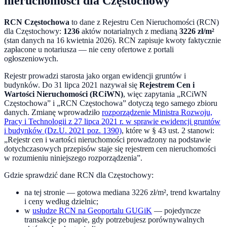
nieruchomości dla
Częstochowy
RCN
Częstochowa
to dane z Rejestru Cen Nieruchomości (RCN)
dla
Częstochowy
:
1236
aktów notarialnych z medianą
3226
zł/m²
(stan danych na
16 kwietnia 2026
). RCN zapisuje kwoty faktycznie
zapłacone u notariusza — nie ceny ofertowe z portali
ogłoszeniowych.
Rejestr prowadzi starosta jako organ ewidencji gruntów i
budynków. Do
31 lipca 2021
nazywał się
Rejestrem Cen i
Wartości Nieruchomości (RCiWN)
, więc zapytania „RCiWN
Częstochowa
” i „RCN
Częstochowa
” dotyczą tego samego zbioru
danych. Zmianę wprowadziło
rozporządzenie Ministra Rozwoju,
Pracy i Technologii z 27 lipca 2021 r. w sprawie ewidencji gruntów
i budynków (Dz.U. 2021 poz. 1390)
, które w § 43 ust. 2 stanowi:
„Rejestr cen i wartości nieruchomości prowadzony na podstawie
dotychczasowych przepisów staje się rejestrem cen nieruchomości
w rozumieniu niniejszego rozporządzenia”.
Gdzie sprawdzić dane RCN dla
Częstochowy
:
na tej stronie — gotowa mediana
3226
zł/m², trend kwartalny
i ceny według dzielnic;
w
usłudze RCN na Geoportalu GUGiK
— pojedyncze
transakcje po mapie, gdy potrzebujesz porównywalnych