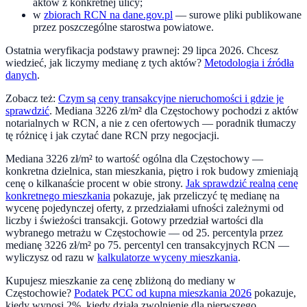
aktów z konkretnej ulicy;
w
zbiorach RCN na dane.gov.pl
— surowe pliki publikowane
przez poszczególne starostwa powiatowe.
Ostatnia weryfikacja podstawy prawnej:
29 lipca 2026
. Chcesz
wiedzieć, jak liczymy medianę z tych aktów?
Metodologia i źródła
danych
.
Zobacz też:
Czym są ceny transakcyjne nieruchomości i gdzie je
sprawdzić
. Mediana
3226
zł/m² dla
Częstochowy
pochodzi z aktów
notarialnych w RCN, a nie z cen ofertowych — poradnik tłumaczy
tę różnicę i jak czytać dane RCN przy negocjacji.
Mediana
3226
zł/m² to wartość ogólna dla
Częstochowy
—
konkretna dzielnica, stan mieszkania, piętro i rok budowy zmieniają
cenę o kilkanaście procent w obie strony.
Jak sprawdzić realną cenę
konkretnego mieszkania
pokazuje, jak przeliczyć tę medianę na
wycenę pojedynczej oferty, z przedziałami ufności zależnymi od
liczby i świeżości transakcji. Gotowy przedział wartości dla
wybranego metrażu w
Częstochowie
— od 25. percentyla przez
medianę
3226
zł/m² po 75. percentyl cen transakcyjnych RCN —
wyliczysz od razu w
kalkulatorze wyceny mieszkania
.
Kupujesz mieszkanie za cenę zbliżoną do mediany w
Częstochowie
?
Podatek PCC od kupna mieszkania 2026
pokazuje,
kiedy wynosi 2%, kiedy działa zwolnienie dla pierwszego