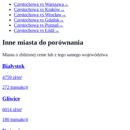
Częstochowa
vs
Warszawa
→
Częstochowa
vs
Kraków
→
Częstochowa
vs
Wrocław
→
Częstochowa
vs
Gdańsk
→
Częstochowa
vs
Poznań
→
Częstochowa
vs
Łódź
→
Inne miasta do porównania
Miasta o zbliżonej cenie lub z tego samego województwa
Białystok
4759
zł/m²
272
transakcji
Gliwice
6014
zł/m²
180
transakcji