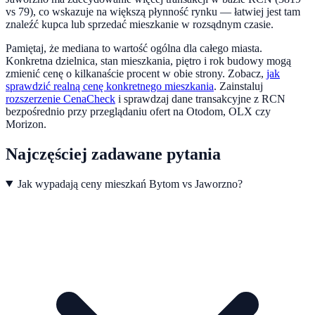
vs 79), co wskazuje na większą płynność rynku — łatwiej jest tam
znaleźć kupca lub sprzedać mieszkanie w rozsądnym czasie.
Pamiętaj, że mediana to wartość ogólna dla całego miasta.
Konkretna dzielnica, stan mieszkania, piętro i rok budowy mogą
zmienić cenę o kilkanaście procent w obie strony. Zobacz,
jak
sprawdzić realną cenę konkretnego mieszkania
.
Zainstaluj
rozszerzenie CenaCheck
i sprawdzaj dane transakcyjne z RCN
bezpośrednio przy przeglądaniu ofert na Otodom, OLX czy
Morizon.
Najczęściej zadawane pytania
Jak wypadają ceny mieszkań Bytom vs Jaworzno?