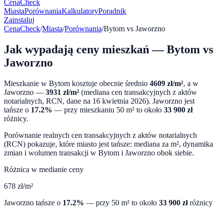
CenaCheck
Miasta
Porównania
Kalkulatory
Poradnik
Zainstaluj
CenaCheck
/
Miasta
/
Porównania
/
Bytom
vs
Jaworzno
Jak wypadają ceny mieszkań —
Bytom
vs
Jaworzno
Mieszkanie w
Bytom
kosztuje obecnie średnio
4609
zł/m²
, a w
Jaworzno
—
3931
zł/m²
(mediana cen transakcyjnych z aktów
notarialnych, RCN, dane na
16 kwietnia 2026
).
Jaworzno
jest
tańsze o
17.2
%
— przy mieszkaniu 50 m² to około
33 900
zł
różnicy.
Porównanie realnych cen transakcyjnych z aktów notarialnych
(RCN) pokazuje, które miasto jest tańsze: mediana za m², dynamika
zmian i wolumen transakcji w
Bytom
i
Jaworzno
obok siebie.
Różnica w medianie ceny
678
zł/m²
Jaworzno
tańsze o
17.2
%
— przy 50 m² to około
33 900
zł
różnicy