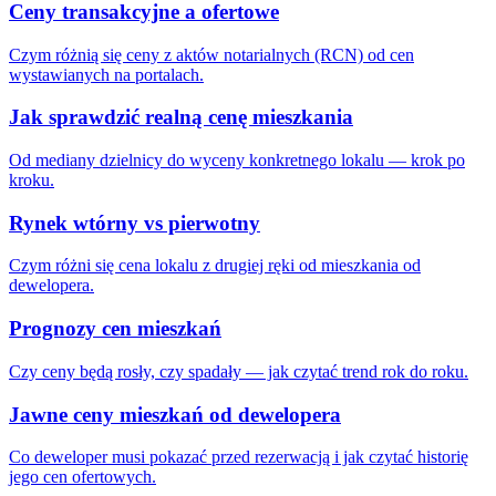
Ceny transakcyjne a ofertowe
Czym różnią się ceny z aktów notarialnych (RCN) od cen
wystawianych na portalach.
Jak sprawdzić realną cenę mieszkania
Od mediany dzielnicy do wyceny konkretnego lokalu — krok po
kroku.
Rynek wtórny vs pierwotny
Czym różni się cena lokalu z drugiej ręki od mieszkania od
dewelopera.
Prognozy cen mieszkań
Czy ceny będą rosły, czy spadały — jak czytać trend rok do roku.
Jawne ceny mieszkań od dewelopera
Co deweloper musi pokazać przed rezerwacją i jak czytać historię
jego cen ofertowych.