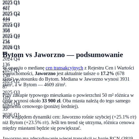
2025 Q1
2023 Q3
427
101
2025 Q2
2023 Q4
444
129
2025 Q3
2024 Q1
358
396
2025 Q4
2024 Q2
251
136
2026 Q1
2024 Q3
Bytom
vs
Jaworzno
— podsumowanie
88
2024 Q4
136
W oparciu o medianę
cen transakcyjnych
z Rejestru Cen i Wartości
2025 Q1
Nieruchomości,
Jaworzno
jest aktualnie tańsze o
17.2
%
(
678
130
zł/m²) w stosunku do
Bytom
. Mediana w
Jaworzno
wynosi
3931
2025 Q2
zł/m², a w
Bytom
—
4609
zł/m².
87
2025 Q3
Przy zakupie typowego mieszkania o powierzchni
50
m² różnica w
105
cenie wynosi około
33 900
zł
.
Oba miasta należą do tego samego
2025 Q4
segmentu cenowego (poniżej średniej).
35
2026 Q1
Pod względem dynamiki cen:
Jaworzno rośnie szybciej (+25.1% r/r)
niż Bytom (+23.5% r/r). Jeśli ten trend się utrzyma, różnica cenowa
między miastami będzie się powiększać.
Jaworzno ma zdecydowanie więcej transakcji w bazie RCN (3819