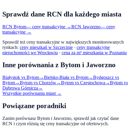
Sprawdź dane RCN dla każdego miasta
RCN
Bytom
— ceny transakcyjne →
RCN
Jaworzno
— ceny
transakcyjne →
Sprawdź też ceny transakcyjne w największych monitorowanych
rynkach:
ceny mieszkań w Szczecinie
·
ceny transakcyjne
nieruchomości we Wrocławiu
·
cena za m² mieszkania w Poznaniu
Inne porównania z
Bytom
i
Jaworzno
Białystok
vs
Bytom
→
Bielsko-Biała
vs
Bytom
→
Bydgoszcz
vs
Bytom
→
Bytom
vs
Chorzów
→
Bytom
vs
Częstochowa
→
Bytom
vs
Dąbrowa Górnicza
→
Wszystkie porównania miast →
Powiązane poradniki
Zanim porównasz
Bytom
i
Jaworzno
, sprawdź jak czytać dane
RCN i czym różnią się ceny transakcyjne od ofertowych.