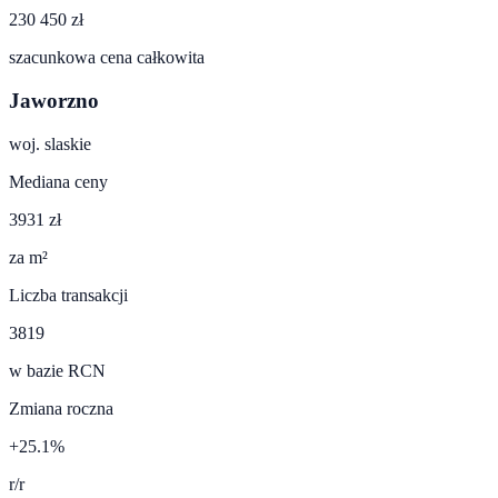
230 450 zł
szacunkowa cena całkowita
Jaworzno
woj.
slaskie
Mediana ceny
3931 zł
za m²
Liczba transakcji
3819
w bazie RCN
Zmiana roczna
+25.1%
r/r