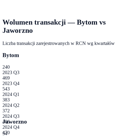
Wolumen transakcji —
Bytom
vs
Jaworzno
Liczba transakcji zarejestrowanych w RCN wg kwartałów
Bytom
240
2023 Q3
469
2023 Q4
543
2024 Q1
383
2024 Q2
372
2024 Q3
Jaworzno
466
2024 Q4
470
54