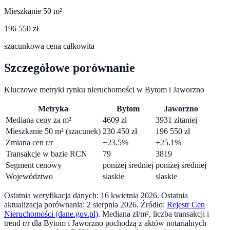
Mieszkanie 50 m²
196 550 zł
szacunkowa cena całkowita
Szczegółowe porównanie
Kluczowe metryki rynku nieruchomości w
Bytom
i
Jaworzno
Metryka
Bytom
Jaworzno
Mediana ceny za m²
4609
zł
3931
zł
taniej
Mieszkanie 50 m² (szacunek)
230 450
zł
196 550
zł
Zmiana cen r/r
+
23.5
%
+
25.1
%
Transakcje w bazie RCN
79
3819
Segment cenowy
poniżej średniej
poniżej średniej
Województwo
slaskie
slaskie
Ostatnia weryfikacja danych:
16 kwietnia 2026
.
Ostatnia
aktualizacja porównania:
2 sierpnia 2026
. Źródło:
Rejestr Cen
Nieruchomości (dane.gov.pl)
. Mediana zł/m², liczba transakcji i
trend r/r dla
Bytom
i
Jaworzno
pochodzą z aktów notarialnych