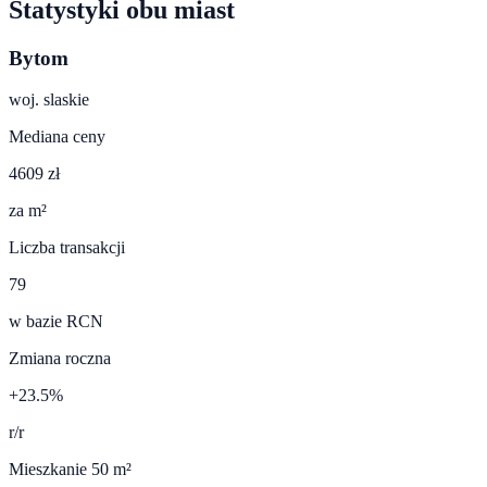
Statystyki obu miast
Bytom
woj.
slaskie
Mediana ceny
4609 zł
za m²
Liczba transakcji
79
w bazie RCN
Zmiana roczna
+23.5%
r/r
Mieszkanie 50 m²