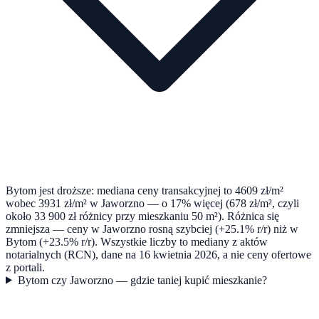
Bytom jest droższe: mediana ceny transakcyjnej to 4609 zł/m²
wobec 3931 zł/m² w Jaworzno — o 17% więcej (678 zł/m², czyli
około 33 900 zł różnicy przy mieszkaniu 50 m²). Różnica się
zmniejsza — ceny w Jaworzno rosną szybciej (+25.1% r/r) niż w
Bytom (+23.5% r/r). Wszystkie liczby to mediany z aktów
notarialnych (RCN), dane na 16 kwietnia 2026, a nie ceny ofertowe
z portali.
Bytom czy Jaworzno — gdzie taniej kupić mieszkanie?