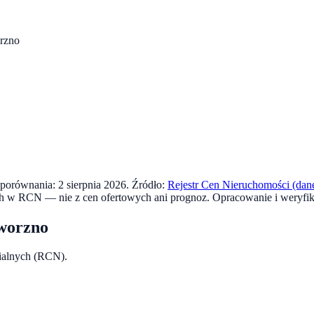
rzno
a porównania:
2 sierpnia 2026
. Źródło:
Rejestr Cen Nieruchomości (dane
ch w RCN — nie z cen ofertowych ani prognoz.
Opracowanie i weryfik
worzno
rialnych (RCN).