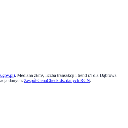
.gov.pl)
. Mediana zł/m², liczba transakcji i trend r/r dla
Dąbrowa
acja danych:
Zespół CenaCheck ds. danych RCN
.