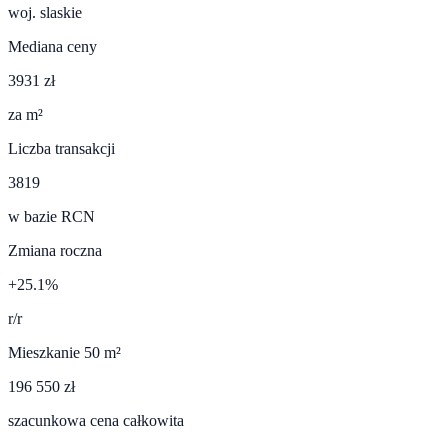
woj.
slaskie
Mediana ceny
3931 zł
za m²
Liczba transakcji
3819
w bazie RCN
Zmiana roczna
+25.1%
r/r
Mieszkanie 50 m²
196 550 zł
szacunkowa cena całkowita