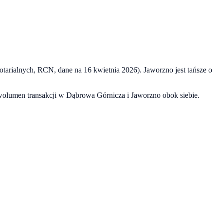
notarialnych, RCN, dane na
16 kwietnia 2026
).
Jaworzno
jest tańsze o
 wolumen transakcji w
Dąbrowa Górnicza
i
Jaworzno
obok siebie.