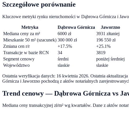
Szczegółowe porównanie
Kluczowe metryki rynku nieruchomości w
Dąbrowa Górnicza
i
Jawo
Metryka
Dąbrowa Górnicza
Jaworzno
Mediana ceny za m²
6000
zł
3931
zł
taniej
Mieszkanie 50 m² (szacunek)
300 000
zł
196 550
zł
Zmiana cen r/r
+
17.5
%
+
25.1
%
Transakcje w bazie RCN
34
3819
Segment cenowy
średni
poniżej średniej
Województwo
slaskie
slaskie
Ostatnia weryfikacja danych:
16 kwietnia 2026
.
Ostatnia aktualizacj
Górnicza
i
Jaworzno
pochodzą z aktów notarialnych zarejestrowany
Trend cenowy —
Dąbrowa Górnicza
vs
Ja
Mediana ceny transakcyjnej zł/m² wg kwartałów. Dane z aktów nota