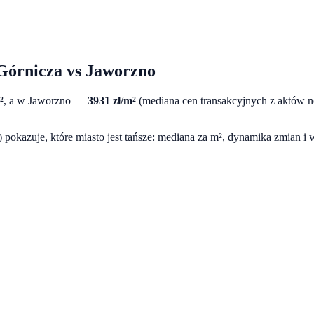
Górnicza
vs
Jaworzno
²
, a w
Jaworzno
—
3931
zł/m²
(mediana cen transakcyjnych z aktów 
pokazuje, które miasto jest tańsze: mediana za m², dynamika zmian i