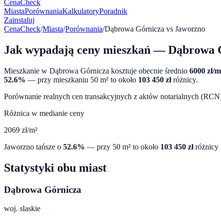
CenaCheck
Miasta
Porównania
Kalkulatory
Poradnik
Zainstaluj
CenaCheck
/
Miasta
/
Porównania
/
Dąbrowa Górnicza
vs
Jaworzno
Jak wypadają ceny mieszkań —
Dąbrowa 
Mieszkanie w
Dąbrowa Górnicza
kosztuje obecnie średnio
6000
zł/m
52.6
%
— przy mieszkaniu 50 m² to około
103 450
zł
różnicy.
Porównanie realnych cen transakcyjnych z aktów notarialnych (RCN) 
Różnica w medianie ceny
2069
zł/m²
Jaworzno
tańsze o
52.6
%
— przy 50 m² to około
103 450
zł
różnicy
Statystyki obu miast
Dąbrowa Górnicza
woj.
slaskie