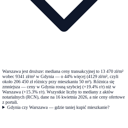
Warszawa jest droższe: mediana ceny transakcyjnej to 13 470 zł/m²
wobec 9341 zł/m² w Gdynia — o 44% więcej (4129 zł/m², czyli
około 206 450 zł różnicy przy mieszkaniu 50 m²). Różnica się
zmniejsza — ceny w Gdynia rosną szybciej (+19.4% r/r) niż w
Warszawa (+15.3% r/r). Wszystkie liczby to mediany z aktów
notarialnych (RCN), dane na 16 kwietnia 2026, a nie ceny ofertowe
z portali.
Gdynia czy Warszawa — gdzie taniej kupić mieszkanie?