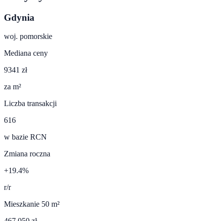
Gdynia
woj.
pomorskie
Mediana ceny
9341 zł
za m²
Liczba transakcji
616
w bazie RCN
Zmiana roczna
+19.4%
r/r
Mieszkanie 50 m²
467 050 zł