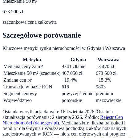
Mieszkanie 50 m²
673 500 zł
szacunkowa cena całkowita
Szczegółowe porównanie
Kluczowe metryki rynku nieruchomości w
Gdynia
i
Warszawa
Metryka
Gdynia
Warszawa
Mediana ceny za m²
9341
zł
taniej
13 470
zł
Mieszkanie 50 m² (szacunek)
467 050
zł
673 500
zł
Zmiana cen r/r
+
19.4
%
+
15.3
%
Transakcje w bazie RCN
616
9803
Segment cenowy
powyżej średniej
premium
Województwo
pomorskie
mazowieckie
Ostatnia weryfikacja danych:
16 kwietnia 2026
.
Ostatnia
aktualizacja porównania:
2 sierpnia 2026
. Źródło:
Rejestr Cen
Nieruchomości (dane.gov.pl)
. Mediana zł/m², liczba transakcji i
trend r/r dla
Gdynia
i
Warszawa
pochodzą z aktów notarialnych
zarejestrowanych w RCN — nie z cen ofertowych ani prognoz.