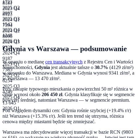
1723
8181
2025 Q2
2023 Q4
2087
8123
2025 Q3
2024 Q1
1543
7594
2025 Q4
2024 Q2
1248
8006
2026 Q1
2024 Q3
Gdynia
vs
Warszawa
— podsumowanie
9325
2024 Q4
9187
W oparciu o medianę
cen transakcyjnych
z Rejestru Cen i Wartości
2025 Q1
Nieruchomości,
Gdynia
jest aktualnie tańsze o
30.7
%
(
4129
zł/m²)
7585
w stosunku do
Warszawa
. Mediana w
Gdynia
wynosi
9341
zł/m², a
2025 Q2
w
Warszawa
—
13 470
zł/m².
6254
2025 Q3
Przy zakupie typowego mieszkania o powierzchni
50
m² różnica w
4249
cenie wynosi około
206 450
zł
.
Gdynia klasyfikuje się w segmencie
2025 Q4
powyżej średniej, natomiast Warszawa — w segmencie premium.
13 645
2026 Q1
Pod względem dynamiki cen:
Gdynia rośnie szybciej (+19.4% r/r)
niż Warszawa (+15.3% r/r). Jeśli ten trend się utrzyma, różnica
cenowa między miastami będzie się zmniejszać.
Warszawa ma zdecydowanie więcej transakcji w bazie RCN (9803
vs 616), co wskazuje na większą płynność rynku — łatwiej jest tam