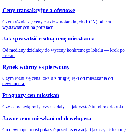
Ceny transakcyjne a ofertowe
Czym różnią się ceny z aktów notarialnych (RCN) od cen
wystawianych na portalach.
Jak sprawdzić realną cenę mieszkania
Od mediany dzielnicy do wyceny konkretnego lokalu — krok po
kroku.
Rynek wtórny vs pierwotny
Czym różni się cena lokalu z drugiej ręki od mieszkania od
dewelopera.
Prognozy cen mieszkań
Czy ceny będą rosły, czy spadały — jak czytać trend rok do roku.
Jawne ceny mieszkań od dewelopera
Co deweloper musi pokazać przed rezerwacją i jak czytać historię