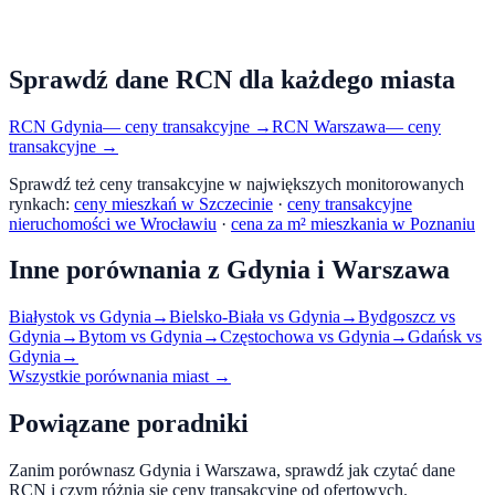
Sprawdź dane RCN dla każdego miasta
RCN
Gdynia
— ceny transakcyjne →
RCN
Warszawa
— ceny
transakcyjne →
Sprawdź też ceny transakcyjne w największych monitorowanych
rynkach:
ceny mieszkań w Szczecinie
·
ceny transakcyjne
nieruchomości we Wrocławiu
·
cena za m² mieszkania w Poznaniu
Inne porównania z
Gdynia
i
Warszawa
Białystok
vs
Gdynia
→
Bielsko-Biała
vs
Gdynia
→
Bydgoszcz
vs
Gdynia
→
Bytom
vs
Gdynia
→
Częstochowa
vs
Gdynia
→
Gdańsk
vs
Gdynia
→
Wszystkie porównania miast →
Powiązane poradniki
Zanim porównasz
Gdynia
i
Warszawa
, sprawdź jak czytać dane
RCN i czym różnią się ceny transakcyjne od ofertowych.