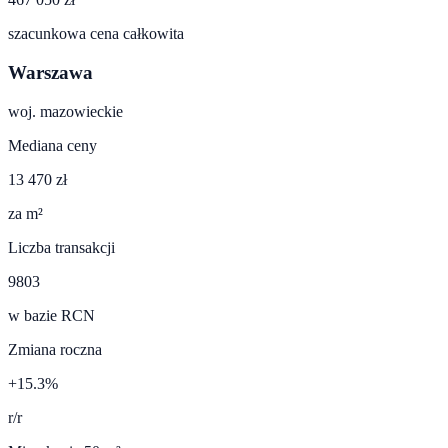
szacunkowa cena całkowita
Warszawa
woj.
mazowieckie
Mediana ceny
13 470 zł
za m²
Liczba transakcji
9803
w bazie RCN
Zmiana roczna
+15.3%
r/r