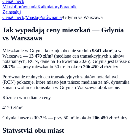
CenaCheck
Miasta
Porównania
Kalkulatory
Poradnik
Zainstaluj
CenaCheck
/
Miasta
/
Porównania
/
Gdynia
vs
Warszawa
Jak wypadają ceny mieszkań —
Gdynia
vs
Warszawa
Mieszkanie w
Gdynia
kosztuje obecnie średnio
9341
zł/m²
, a w
Warszawa
—
13 470
zł/m²
(mediana cen transakcyjnych z aktów
notarialnych, RCN, dane na
16 kwietnia 2026
).
Gdynia
jest tańsze o
30.7
%
— przy mieszkaniu 50 m² to około
206 450
zł
różnicy.
Porównanie realnych cen transakcyjnych z aktów notarialnych
(RCN) pokazuje, które miasto jest tańsze: mediana za m², dynamika
zmian i wolumen transakcji w
Gdynia
i
Warszawa
obok siebie.
Różnica w medianie ceny
4129
zł/m²
Gdynia
tańsze o
30.7
%
— przy 50 m² to około
206 450
zł
różnicy
Statystyki obu miast