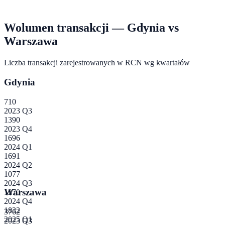
Wolumen transakcji —
Gdynia
vs
Warszawa
Liczba transakcji zarejestrowanych w RCN wg kwartałów
Gdynia
710
2023 Q3
1390
2023 Q4
1696
2024 Q1
1691
2024 Q2
1077
2024 Q3
Warszawa
1270
2024 Q4
1832
3762
2025 Q1
2023 Q3