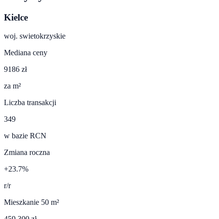
Kielce
woj.
swietokrzyskie
Mediana ceny
9186 zł
za m²
Liczba transakcji
349
w bazie RCN
Zmiana roczna
+23.7%
r/r
Mieszkanie 50 m²
459 300 zł