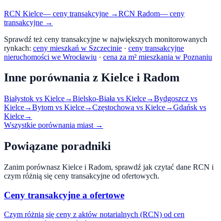
RCN
Kielce
— ceny transakcyjne →
RCN
Radom
— ceny
transakcyjne →
Sprawdź też ceny transakcyjne w największych monitorowanych
rynkach:
ceny mieszkań w Szczecinie
·
ceny transakcyjne
nieruchomości we Wrocławiu
·
cena za m² mieszkania w Poznaniu
Inne porównania z
Kielce
i
Radom
Białystok
vs
Kielce
→
Bielsko-Biała
vs
Kielce
→
Bydgoszcz
vs
Kielce
→
Bytom
vs
Kielce
→
Częstochowa
vs
Kielce
→
Gdańsk
vs
Kielce
→
Wszystkie porównania miast →
Powiązane poradniki
Zanim porównasz
Kielce
i
Radom
, sprawdź jak czytać dane RCN i
czym różnią się ceny transakcyjne od ofertowych.
Ceny transakcyjne a ofertowe
Czym różnią się ceny z aktów notarialnych (RCN) od cen