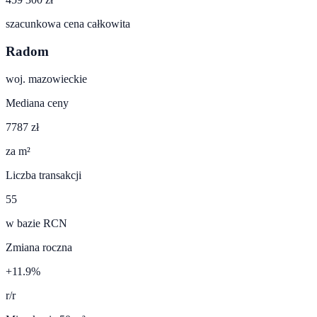
szacunkowa cena całkowita
Radom
woj.
mazowieckie
Mediana ceny
7787 zł
za m²
Liczba transakcji
55
w bazie RCN
Zmiana roczna
+11.9%
r/r