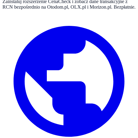
Zainstaluj rozszerzenie CenaCheck i zobacz dane transakcyjne z
RCN bezpośrednio na Otodom.pl, OLX.pl i Morizon.pl. Bezpłatnie.