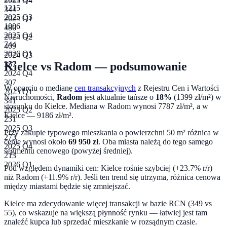
2023 Q4
1215
344
2025 Q3
2024 Q1
1006
486
2025 Q4
2024 Q2
744
409
2026 Q1
2024 Q3
Kielce
vs
Radom
— podsumowanie
357
2024 Q4
307
W oparciu o medianę
cen transakcyjnych
z Rejestru Cen i Wartości
2025 Q1
Nieruchomości,
Radom
jest aktualnie tańsze o
18
%
(
1399
zł/m²) w
341
stosunku do
Kielce
. Mediana w
Radom
wynosi
7787
zł/m², a w
2025 Q2
Kielce
—
9186
zł/m².
231
2025 Q3
Przy zakupie typowego mieszkania o powierzchni
50
m² różnica w
273
cenie wynosi około
69 950
zł
.
Oba miasta należą do tego samego
2025 Q4
segmentu cenowego (powyżej średniej).
213
2026 Q1
Pod względem dynamiki cen:
Kielce rośnie szybciej (+23.7% r/r)
niż Radom (+11.9% r/r). Jeśli ten trend się utrzyma, różnica cenowa
między miastami będzie się zmniejszać.
Kielce ma zdecydowanie więcej transakcji w bazie RCN (349 vs
55), co wskazuje na większą płynność rynku — łatwiej jest tam
znaleźć kupca lub sprzedać mieszkanie w rozsądnym czasie.