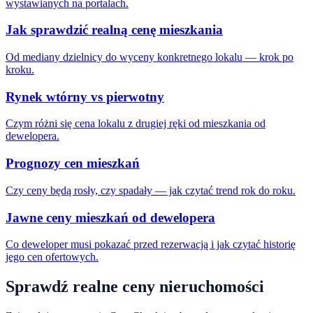
wystawianych na portalach.
Jak sprawdzić realną cenę mieszkania
Od mediany dzielnicy do wyceny konkretnego lokalu — krok po
kroku.
Rynek wtórny vs pierwotny
Czym różni się cena lokalu z drugiej ręki od mieszkania od
dewelopera.
Prognozy cen mieszkań
Czy ceny będą rosły, czy spadały — jak czytać trend rok do roku.
Jawne ceny mieszkań od dewelopera
Co deweloper musi pokazać przed rezerwacją i jak czytać historię
jego cen ofertowych.
Sprawdź realne ceny nieruchomości