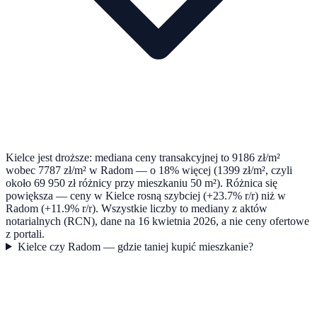
Kielce jest droższe: mediana ceny transakcyjnej to 9186 zł/m²
wobec 7787 zł/m² w Radom — o 18% więcej (1399 zł/m², czyli
około 69 950 zł różnicy przy mieszkaniu 50 m²). Różnica się
powiększa — ceny w Kielce rosną szybciej (+23.7% r/r) niż w
Radom (+11.9% r/r). Wszystkie liczby to mediany z aktów
notarialnych (RCN), dane na 16 kwietnia 2026, a nie ceny ofertowe
z portali.
Kielce czy Radom — gdzie taniej kupić mieszkanie?