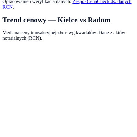
Opracowanie i weryfikacja danych:
Zespół CenaCheck ds. danych
RCN
.
Trend cenowy —
Kielce
vs
Radom
Mediana ceny transakcyjnej zł/m² wg kwartałów. Dane z aktów
notarialnych (RCN).