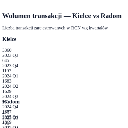
Wolumen transakcji —
Kielce
vs
Radom
Liczba transakcji zarejestrowanych w RCN wg kwartałów
Kielce
3360
2023 Q3
645
2023 Q4
1197
2024 Q1
1683
2024 Q2
1629
2024 Q3
Radom
931
2024 Q4
1677
419
2025 Q1
2023 Q3
1369
401
2025 Q2