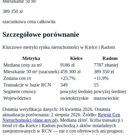
Mieszkanie 50 m²
389 350 zł
szacunkowa cena całkowita
Szczegółowe porównanie
Kluczowe metryki rynku nieruchomości w
Kielce
i
Radom
Metryka
Kielce
Radom
Mediana ceny za m²
9186
zł
7787
zł
taniej
Mieszkanie 50 m² (szacunek)
459 300
zł
389 350
zł
Zmiana cen r/r
+
23.7
%
+
11.9
%
Transakcje w bazie RCN
349
55
Segment cenowy
powyżej średniej
powyżej średniej
Województwo
swietokrzyskie
mazowieckie
Ostatnia weryfikacja danych:
16 kwietnia 2026
.
Ostatnia
aktualizacja porównania:
2 sierpnia 2026
. Źródło:
Rejestr Cen
Nieruchomości (dane.gov.pl)
. Mediana zł/m², liczba transakcji i
trend r/r dla
Kielce
i
Radom
pochodzą z aktów notarialnych
zarejestrowanych w RCN — nie z cen ofertowych ani prognoz.