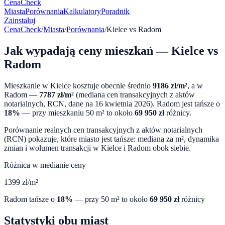
CenaCheck
Miasta
Porównania
Kalkulatory
Poradnik
Zainstaluj
CenaCheck
/
Miasta
/
Porównania
/
Kielce
vs
Radom
Jak wypadają ceny mieszkań —
Kielce
vs
Radom
Mieszkanie w
Kielce
kosztuje obecnie średnio
9186
zł/m²
, a w
Radom
—
7787
zł/m²
(mediana cen transakcyjnych z aktów
notarialnych, RCN, dane na
16 kwietnia 2026
).
Radom
jest tańsze o
18
%
— przy mieszkaniu 50 m² to około
69 950
zł
różnicy.
Porównanie realnych cen transakcyjnych z aktów notarialnych
(RCN) pokazuje, które miasto jest tańsze: mediana za m², dynamika
zmian i wolumen transakcji w
Kielce
i
Radom
obok siebie.
Różnica w medianie ceny
1399
zł/m²
Radom
tańsze o
18
%
— przy 50 m² to około
69 950
zł
różnicy
Statystyki obu miast