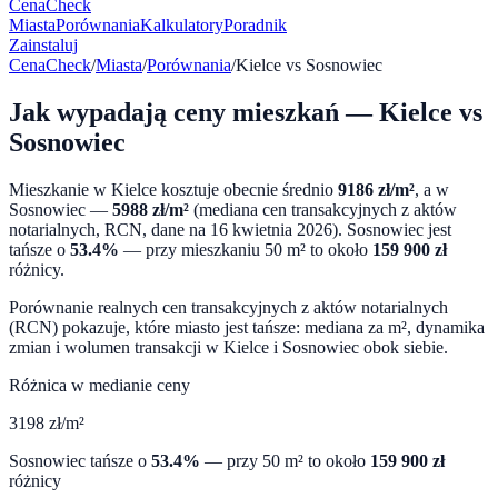
CenaCheck
Miasta
Porównania
Kalkulatory
Poradnik
Zainstaluj
CenaCheck
/
Miasta
/
Porównania
/
Kielce
vs
Sosnowiec
Jak wypadają ceny mieszkań —
Kielce
vs
Sosnowiec
Mieszkanie w
Kielce
kosztuje obecnie średnio
9186
zł/m²
, a w
Sosnowiec
—
5988
zł/m²
(mediana cen transakcyjnych z aktów
notarialnych, RCN, dane na
16 kwietnia 2026
).
Sosnowiec
jest
tańsze o
53.4
%
— przy mieszkaniu 50 m² to około
159 900
zł
różnicy.
Porównanie realnych cen transakcyjnych z aktów notarialnych
(RCN) pokazuje, które miasto jest tańsze: mediana za m², dynamika
zmian i wolumen transakcji w
Kielce
i
Sosnowiec
obok siebie.
Różnica w medianie ceny
3198
zł/m²
Sosnowiec
tańsze o
53.4
%
— przy 50 m² to około
159 900
zł
różnicy