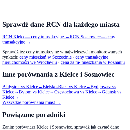
Sprawdź dane RCN dla każdego miasta
RCN
Kielce
— ceny transakcyjne →
RCN
Sosnowiec
— ceny
transakcyjne →
Sprawdź też ceny transakcyjne w największych monitorowanych
rynkach:
ceny mieszkań w Szczecinie
·
ceny transakcyjne
nieruchomości we Wrocławiu
·
cena za m² mieszkania w Poznaniu
Inne porównania z
Kielce
i
Sosnowiec
Białystok
vs
Kielce
→
Bielsko-Biała
vs
Kielce
→
Bydgoszcz
vs
Kielce
→
Bytom
vs
Kielce
→
Częstochowa
vs
Kielce
→
Gdańsk
vs
Kielce
→
Wszystkie porównania miast →
Powiązane poradniki
Zanim porównasz
Kielce
i
Sosnowiec
, sprawdź jak czytać dane