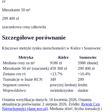
r/r
Mieszkanie 50 m²
299 400 zł
szacunkowa cena całkowita
Szczegółowe porównanie
Kluczowe metryki rynku nieruchomości w
Kielce
i
Sosnowiec
Metryka
Kielce
Sosnowiec
Mediana ceny za m²
9186
zł
5988
zł
taniej
Mieszkanie 50 m² (szacunek)
459 300
zł
299 400
zł
Zmiana cen r/r
+
23.7
%
+
10.4
%
Transakcje w bazie RCN
349
299
Segment cenowy
powyżej średniej
średni
Województwo
swietokrzyskie
slaskie
Ostatnia weryfikacja danych:
16 kwietnia 2026
.
Ostatnia
aktualizacja porównania:
2 sierpnia 2026
. Źródło:
Rejestr Cen
Nieruchomości (dane.gov.pl)
. Mediana zł/m², liczba transakcji i