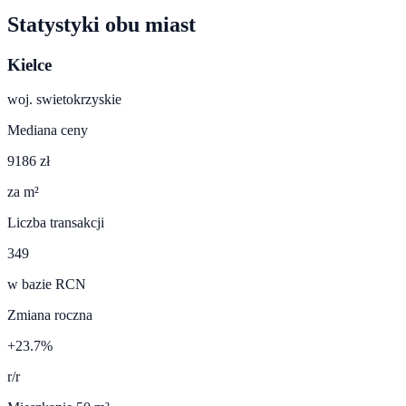
Statystyki obu miast
Kielce
woj.
swietokrzyskie
Mediana ceny
9186 zł
za m²
Liczba transakcji
349
w bazie RCN
Zmiana roczna
+23.7%
r/r