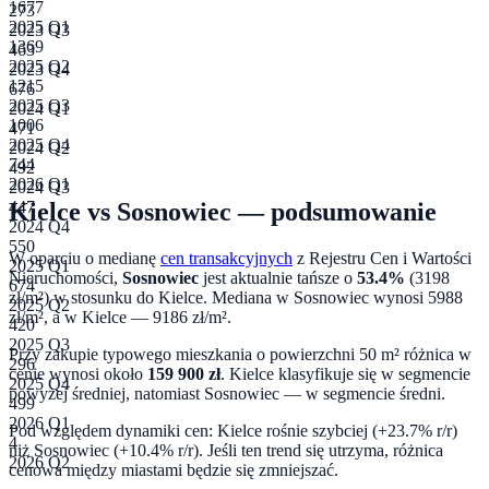
1677
273
2025 Q1
2023 Q3
1369
463
2025 Q2
2023 Q4
1215
676
2025 Q3
2024 Q1
1006
471
2025 Q4
2024 Q2
744
492
2026 Q1
2024 Q3
Kielce
vs
Sosnowiec
— podsumowanie
447
2024 Q4
550
W oparciu o medianę
cen transakcyjnych
z Rejestru Cen i Wartości
2025 Q1
Nieruchomości,
Sosnowiec
jest aktualnie tańsze o
53.4
%
(
3198
674
zł/m²) w stosunku do
Kielce
. Mediana w
Sosnowiec
wynosi
5988
2025 Q2
zł/m², a w
Kielce
—
9186
zł/m².
420
2025 Q3
Przy zakupie typowego mieszkania o powierzchni
50
m² różnica w
296
cenie wynosi około
159 900
zł
.
Kielce klasyfikuje się w segmencie
2025 Q4
powyżej średniej, natomiast Sosnowiec — w segmencie średni.
499
2026 Q1
Pod względem dynamiki cen:
Kielce rośnie szybciej (+23.7% r/r)
4
niż Sosnowiec (+10.4% r/r). Jeśli ten trend się utrzyma, różnica
2026 Q2
cenowa między miastami będzie się zmniejszać.