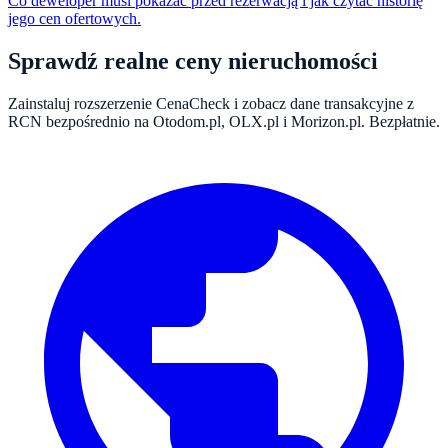
Co deweloper musi pokazać przed rezerwacją i jak czytać historię
jego cen ofertowych.
Sprawdź realne ceny nieruchomości
Zainstaluj rozszerzenie CenaCheck i zobacz dane transakcyjne z
RCN bezpośrednio na Otodom.pl, OLX.pl i Morizon.pl. Bezpłatnie.