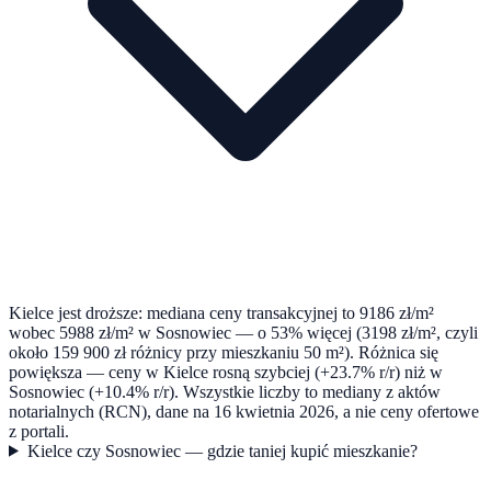
Kielce jest droższe: mediana ceny transakcyjnej to 9186 zł/m²
wobec 5988 zł/m² w Sosnowiec — o 53% więcej (3198 zł/m², czyli
około 159 900 zł różnicy przy mieszkaniu 50 m²). Różnica się
powiększa — ceny w Kielce rosną szybciej (+23.7% r/r) niż w
Sosnowiec (+10.4% r/r). Wszystkie liczby to mediany z aktów
notarialnych (RCN), dane na 16 kwietnia 2026, a nie ceny ofertowe
z portali.
Kielce czy Sosnowiec — gdzie taniej kupić mieszkanie?