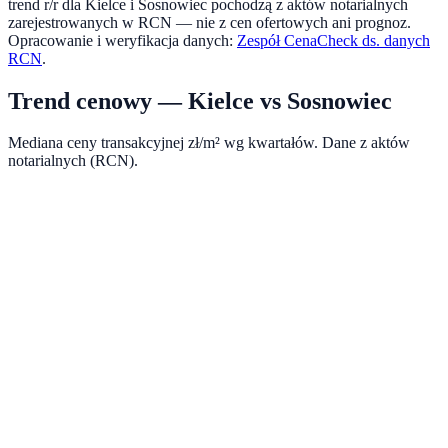
trend r/r dla
Kielce
i
Sosnowiec
pochodzą z aktów notarialnych
zarejestrowanych w RCN — nie z cen ofertowych ani prognoz.
Opracowanie i weryfikacja danych:
Zespół CenaCheck ds. danych
RCN
.
Trend cenowy —
Kielce
vs
Sosnowiec
Mediana ceny transakcyjnej zł/m² wg kwartałów. Dane z aktów
notarialnych (RCN).