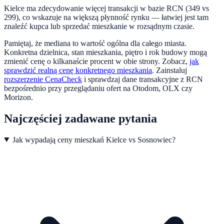
Kielce ma zdecydowanie więcej transakcji w bazie RCN (349 vs
299), co wskazuje na większą płynność rynku — łatwiej jest tam
znaleźć kupca lub sprzedać mieszkanie w rozsądnym czasie.
Pamiętaj, że mediana to wartość ogólna dla całego miasta.
Konkretna dzielnica, stan mieszkania, piętro i rok budowy mogą
zmienić cenę o kilkanaście procent w obie strony. Zobacz,
jak
sprawdzić realną cenę konkretnego mieszkania
.
Zainstaluj
rozszerzenie CenaCheck
i sprawdzaj dane transakcyjne z RCN
bezpośrednio przy przeglądaniu ofert na Otodom, OLX czy
Morizon.
Najczęściej zadawane pytania
Jak wypadają ceny mieszkań Kielce vs Sosnowiec?