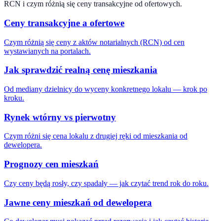
RCN i czym różnią się ceny transakcyjne od ofertowych.
Ceny transakcyjne a ofertowe
Czym różnią się ceny z aktów notarialnych (RCN) od cen
wystawianych na portalach.
Jak sprawdzić realną cenę mieszkania
Od mediany dzielnicy do wyceny konkretnego lokalu — krok po
kroku.
Rynek wtórny vs pierwotny
Czym różni się cena lokalu z drugiej ręki od mieszkania od
dewelopera.
Prognozy cen mieszkań
Czy ceny będą rosły, czy spadały — jak czytać trend rok do roku.
Jawne ceny mieszkań od dewelopera