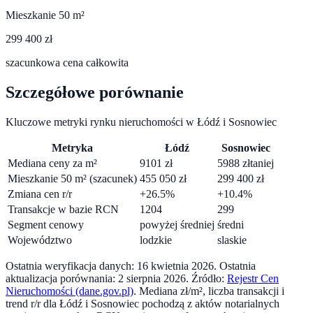
Mieszkanie 50 m²
299 400 zł
szacunkowa cena całkowita
Szczegółowe porównanie
Kluczowe metryki rynku nieruchomości w
Łódź
i
Sosnowiec
Metryka
Łódź
Sosnowiec
Mediana ceny za m²
9101
zł
5988
zł
taniej
Mieszkanie 50 m² (szacunek)
455 050
zł
299 400
zł
Zmiana cen r/r
+
26.5
%
+
10.4
%
Transakcje w bazie RCN
1204
299
Segment cenowy
powyżej średniej
średni
Województwo
lodzkie
slaskie
Ostatnia weryfikacja danych:
16 kwietnia 2026
.
Ostatnia
aktualizacja porównania:
2 sierpnia 2026
. Źródło:
Rejestr Cen
Nieruchomości (dane.gov.pl)
. Mediana zł/m², liczba transakcji i
trend r/r dla
Łódź
i
Sosnowiec
pochodzą z aktów notarialnych