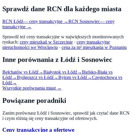
Sprawdź dane RCN dla każdego miasta
RCN
Łódź
— ceny transakcyjne →
RCN
Sosnowiec
— ceny
transakcyjne →
Sprawdź też ceny transakcyjne w największych monitorowanych
rynkach:
ceny mieszkań w Szczecinie
·
ceny transakcyjne
nieruchomości we Wrocławiu
·
cena za m² mieszkania w Poznaniu
Inne porównania z
Łódź
i
Sosnowiec
Bełchatów
vs
Łódź
→
Białystok
vs
Łódź
→
Bielsko-Biała
vs
Łódź
→
Bydgoszcz
vs
Łódź
→
Bytom
vs
Łódź
→
Częstochowa
vs
Łódź
→
Wszystkie porównania miast →
Powiązane poradniki
Zanim porównasz
Łódź
i
Sosnowiec
, sprawdź jak czytać dane RCN
i czym różnią się ceny transakcyjne od ofertowych.
Ceny transakcyjne a ofertowe