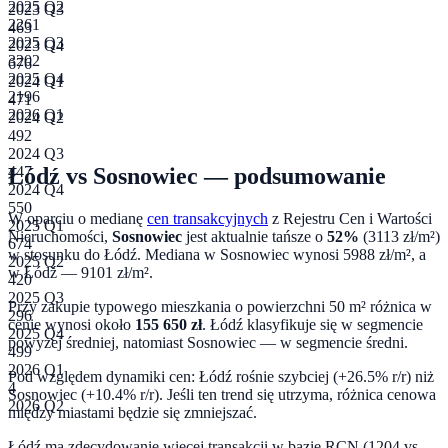
2025 Q2
2023 Q3
2261
463
2025 Q3
2023 Q4
3202
676
2025 Q4
2024 Q1
2196
471
2026 Q1
2024 Q2
492
2024 Q3
Łódź
vs
Sosnowiec
— podsumowanie
447
2024 Q4
550
W oparciu o medianę
cen transakcyjnych
z Rejestru Cen i Wartości
2025 Q1
Nieruchomości,
Sosnowiec
jest aktualnie tańsze o
52
%
(
3113
zł/m²)
674
w stosunku do
Łódź
. Mediana w
Sosnowiec
wynosi
5988
zł/m², a
2025 Q2
w
Łódź
—
9101
zł/m².
420
2025 Q3
Przy zakupie typowego mieszkania o powierzchni
50
m² różnica w
296
cenie wynosi około
155 650
zł
.
Łódź klasyfikuje się w segmencie
2025 Q4
powyżej średniej, natomiast Sosnowiec — w segmencie średni.
499
2026 Q1
Pod względem dynamiki cen:
Łódź rośnie szybciej (+26.5% r/r) niż
4
Sosnowiec (+10.4% r/r). Jeśli ten trend się utrzyma, różnica cenowa
2026 Q2
między miastami będzie się zmniejszać.
Łódź ma zdecydowanie więcej transakcji w bazie RCN (1204 vs