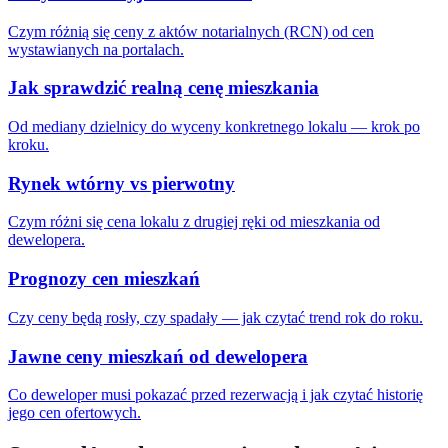
Czym różnią się ceny z aktów notarialnych (RCN) od cen
wystawianych na portalach.
Jak sprawdzić realną cenę mieszkania
Od mediany dzielnicy do wyceny konkretnego lokalu — krok po
kroku.
Rynek wtórny vs pierwotny
Czym różni się cena lokalu z drugiej ręki od mieszkania od
dewelopera.
Prognozy cen mieszkań
Czy ceny będą rosły, czy spadały — jak czytać trend rok do roku.
Jawne ceny mieszkań od dewelopera
Co deweloper musi pokazać przed rezerwacją i jak czytać historię
jego cen ofertowych.