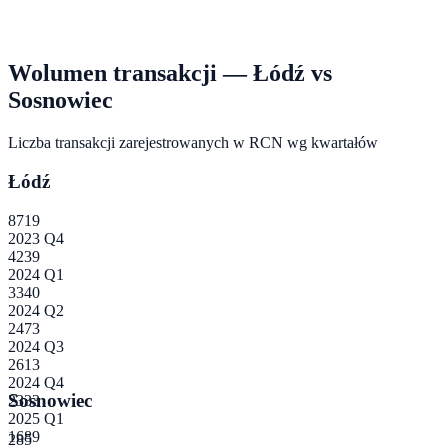
Wolumen transakcji —
Łódź
vs
Sosnowiec
Liczba transakcji zarejestrowanych w RCN wg kwartałów
Łódź
8719
2023 Q4
4239
2024 Q1
3340
2024 Q2
2473
2024 Q3
2613
2024 Q4
Sosnowiec
2333
2025 Q1
1689
285