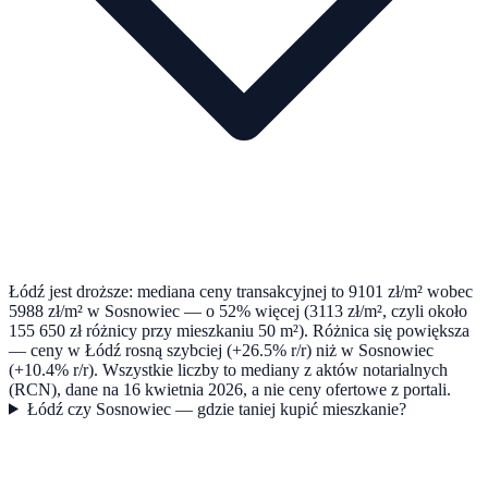
Łódź jest droższe: mediana ceny transakcyjnej to 9101 zł/m² wobec
5988 zł/m² w Sosnowiec — o 52% więcej (3113 zł/m², czyli około
155 650 zł różnicy przy mieszkaniu 50 m²). Różnica się powiększa
— ceny w Łódź rosną szybciej (+26.5% r/r) niż w Sosnowiec
(+10.4% r/r). Wszystkie liczby to mediany z aktów notarialnych
(RCN), dane na 16 kwietnia 2026, a nie ceny ofertowe z portali.
Łódź czy Sosnowiec — gdzie taniej kupić mieszkanie?