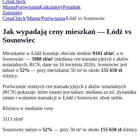
CenaCheck
Miasta
Porównania
Kalkulatory
Poradnik
Zainstaluj
CenaCheck
/
Miasta
/
Porównania
/
Łódź
vs
Sosnowiec
Jak wypadają ceny mieszkań —
Łódź
vs
Sosnowiec
Mieszkanie w
Łódź
kosztuje obecnie średnio
9101
zł/m²
, a w
Sosnowiec
—
5988
zł/m²
(mediana cen transakcyjnych z aktów
notarialnych, RCN, dane na
16 kwietnia 2026
).
Sosnowiec
jest
tańsze o
52
%
— przy mieszkaniu 50 m² to około
155 650
zł
różnicy.
Porównanie realnych cen transakcyjnych z aktów notarialnych
(RCN) pokazuje, które miasto jest tańsze: mediana za m², dynamika
zmian i wolumen transakcji w
Łódź
i
Sosnowiec
obok siebie.
Różnica w medianie ceny
3113
zł/m²
Sosnowiec
tańsze o
52
%
— przy 50 m² to około
155 650
zł
różnicy