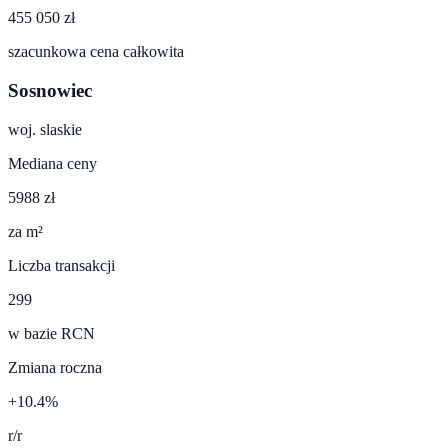
455 050 zł
szacunkowa cena całkowita
Sosnowiec
woj.
slaskie
Mediana ceny
5988 zł
za m²
Liczba transakcji
299
w bazie RCN
Zmiana roczna
+10.4%
r/r