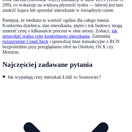
299), co wskazuje na większą płynność rynku — łatwiej jest tam
znaleźć kupca lub sprzedać mieszkanie w rozsądnym czasie.
Pamiętaj, że mediana to wartość ogólna dla całego miasta.
Konkretna dzielnica, stan mieszkania, piętro i rok budowy mogą
zmienić cenę o kilkanaście procent w obie strony. Zobacz,
jak
sprawdzić realną cenę konkretnego mieszkania
.
Zainstaluj
rozszerzenie CenaCheck
i sprawdzaj dane transakcyjne z RCN
bezpośrednio przy przeglądaniu ofert na Otodom, OLX czy
Morizon.
Najczęściej zadawane pytania
Jak wypadają ceny mieszkań Łódź vs Sosnowiec?