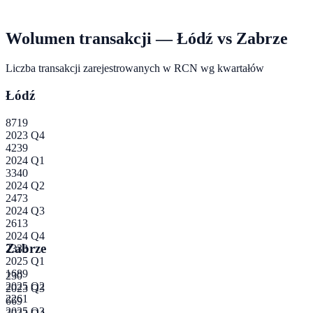
Wolumen transakcji —
Łódź
vs
Zabrze
Liczba transakcji zarejestrowanych w RCN wg kwartałów
Łódź
8719
2023 Q4
4239
2024 Q1
3340
2024 Q2
2473
2024 Q3
2613
2024 Q4
Zabrze
2333
2025 Q1
1689
230
2025 Q2
2023 Q3
2261
669
2025 Q3