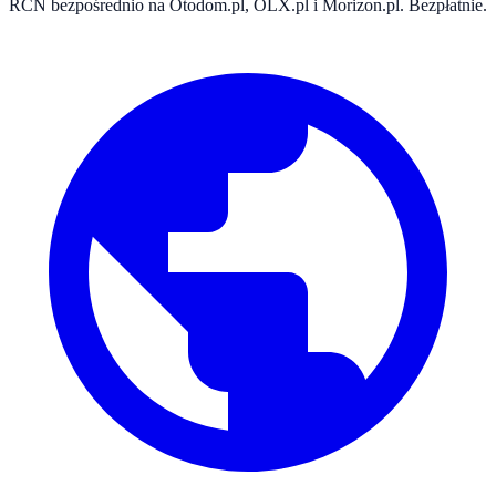
RCN bezpośrednio na Otodom.pl, OLX.pl i Morizon.pl. Bezpłatnie.