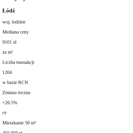
Łódź
woj.
lodzkie
Mediana ceny
9101 zł
za m²
Liczba transakcji
1204
w bazie RCN
Zmiana roczna
+26.5%
r/r
Mieszkanie 50 m²
455 050 zł