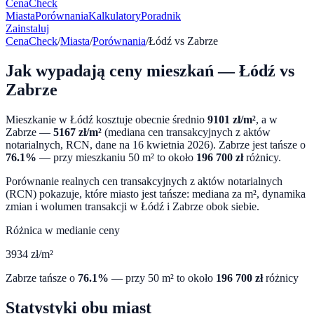
CenaCheck
Miasta
Porównania
Kalkulatory
Poradnik
Zainstaluj
CenaCheck
/
Miasta
/
Porównania
/
Łódź
vs
Zabrze
Jak wypadają ceny mieszkań —
Łódź
vs
Zabrze
Mieszkanie w
Łódź
kosztuje obecnie średnio
9101
zł/m²
, a w
Zabrze
—
5167
zł/m²
(mediana cen transakcyjnych z aktów
notarialnych, RCN, dane na
16 kwietnia 2026
).
Zabrze
jest tańsze o
76.1
%
— przy mieszkaniu 50 m² to około
196 700
zł
różnicy.
Porównanie realnych cen transakcyjnych z aktów notarialnych
(RCN) pokazuje, które miasto jest tańsze: mediana za m², dynamika
zmian i wolumen transakcji w
Łódź
i
Zabrze
obok siebie.
Różnica w medianie ceny
3934
zł/m²
Zabrze
tańsze o
76.1
%
— przy 50 m² to około
196 700
zł
różnicy
Statystyki obu miast