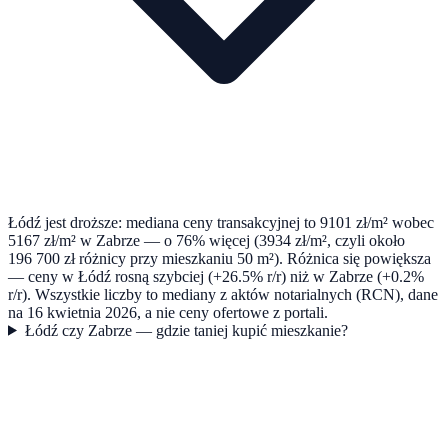
Łódź jest droższe: mediana ceny transakcyjnej to 9101 zł/m² wobec
5167 zł/m² w Zabrze — o 76% więcej (3934 zł/m², czyli około
196 700 zł różnicy przy mieszkaniu 50 m²). Różnica się powiększa
— ceny w Łódź rosną szybciej (+26.5% r/r) niż w Zabrze (+0.2%
r/r). Wszystkie liczby to mediany z aktów notarialnych (RCN), dane
na 16 kwietnia 2026, a nie ceny ofertowe z portali.
Łódź czy Zabrze — gdzie taniej kupić mieszkanie?