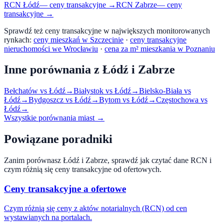
RCN
Łódź
— ceny transakcyjne →
RCN
Zabrze
— ceny
transakcyjne →
Sprawdź też ceny transakcyjne w największych monitorowanych
rynkach:
ceny mieszkań w Szczecinie
·
ceny transakcyjne
nieruchomości we Wrocławiu
·
cena za m² mieszkania w Poznaniu
Inne porównania z
Łódź
i
Zabrze
Bełchatów
vs
Łódź
→
Białystok
vs
Łódź
→
Bielsko-Biała
vs
Łódź
→
Bydgoszcz
vs
Łódź
→
Bytom
vs
Łódź
→
Częstochowa
vs
Łódź
→
Wszystkie porównania miast →
Powiązane poradniki
Zanim porównasz
Łódź
i
Zabrze
, sprawdź jak czytać dane RCN i
czym różnią się ceny transakcyjne od ofertowych.
Ceny transakcyjne a ofertowe
Czym różnią się ceny z aktów notarialnych (RCN) od cen
wystawianych na portalach.