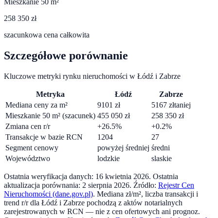
Mieszkanie 50 m²
258 350 zł
szacunkowa cena całkowita
Szczegółowe porównanie
Kluczowe metryki rynku nieruchomości w
Łódź
i
Zabrze
Metryka
Łódź
Zabrze
Mediana ceny za m²
9101
zł
5167
zł
taniej
Mieszkanie 50 m² (szacunek)
455 050
zł
258 350
zł
Zmiana cen r/r
+
26.5
%
+
0.2
%
Transakcje w bazie RCN
1204
27
Segment cenowy
powyżej średniej
średni
Województwo
lodzkie
slaskie
Ostatnia weryfikacja danych:
16 kwietnia 2026
.
Ostatnia
aktualizacja porównania:
2 sierpnia 2026
. Źródło:
Rejestr Cen
Nieruchomości (dane.gov.pl)
. Mediana zł/m², liczba transakcji i
trend r/r dla
Łódź
i
Zabrze
pochodzą z aktów notarialnych
zarejestrowanych w RCN — nie z cen ofertowych ani prognoz.