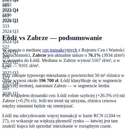
2023 Q4
3202
689
2025 Q4
2024 Q1
2196
661
2026 Q1
2024 Q2
333
2024 Q3
Łódź
vs
Zabrze
— podsumowanie
425
2024 Q4
522
W oparciu o medianę
cen transakcyjnych
z Rejestru Cen i Wartości
2025 Q1
Nieruchomości,
Zabrze
jest aktualnie tańsze o
76.1
%
(
3934
zł/m²)
419
w stosunku do
Łódź
. Mediana w
Zabrze
wynosi
5167
zł/m², a w
2025 Q2
Łódź
—
9101
zł/m².
517
2025 Q3
Przy zakupie typowego mieszkania o powierzchni
50
m² różnica w
423
cenie wynosi około
196 700
zł
.
Łódź klasyfikuje się w segmencie
2025 Q4
powyżej średniej, natomiast Zabrze — w segmencie średni.
285
2026 Q1
Pod względem dynamiki cen:
Łódź rośnie szybciej (+26.5% r/r) niż
Zabrze (+0.2% r/r). Jeśli ten trend się utrzyma, różnica cenowa
między miastami będzie się zmniejszać.
Łódź ma zdecydowanie więcej transakcji w bazie RCN (1204 vs
27), co wskazuje na większą płynność rynku — łatwiej jest tam
znaleźć kupca lub sprzedać mieszkanie w rozsądnym czasie.