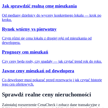
Jak sprawdzić realną cenę mieszkania
Od mediany dzielnicy do wyceny konkretnego lokalu — krok po
kroku.
Rynek wtórny vs pierwotny
Czym różni się cena lokalu z drugiej ręki od mieszkania od
dewelopera.
Prognozy cen mieszkań
Czy ceny będą rosły, czy spadały — jak czytać trend rok do roku.
Jawne ceny mieszkań od dewelopera
Co deweloper musi pokazać przed rezerwacją i jak czytać historię
jego cen ofertowych.
Sprawdź realne ceny nieruchomości
Zainstaluj rozszerzenie CenaCheck i zobacz dane transakcyjne z