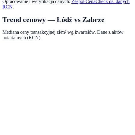
Opracowanie i weryfikacja danych:
Zespół CenaCheck ds. danych
RCN
.
Trend cenowy —
Łódź
vs
Zabrze
Mediana ceny transakcyjnej zł/m² wg kwartałów. Dane z aktów
notarialnych (RCN).