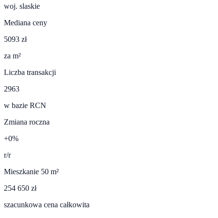
woj.
slaskie
Mediana ceny
5093 zł
za m²
Liczba transakcji
2963
w bazie RCN
Zmiana roczna
+0%
r/r
Mieszkanie 50 m²
254 650 zł
szacunkowa cena całkowita