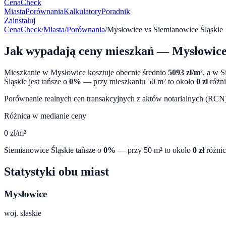
CenaCheck
Miasta
Porównania
Kalkulatory
Poradnik
Zainstaluj
CenaCheck
/
Miasta
/
Porównania
/
Mysłowice
vs
Siemianowice Śląskie
Jak wypadają ceny mieszkań —
Mysłowic
Mieszkanie w
Mysłowice
kosztuje obecnie średnio
5093
zł/m²
, a w
S
Śląskie
jest tańsze o
0
%
— przy mieszkaniu 50 m² to około
0
zł
różni
Porównanie realnych cen transakcyjnych z aktów notarialnych (RCN) 
Różnica w medianie ceny
0
zł/m²
Siemianowice Śląskie
tańsze o
0
%
— przy 50 m² to około
0
zł
różni
Statystyki obu miast
Mysłowice
woj.
slaskie