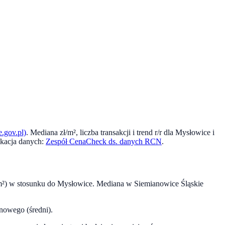
.gov.pl)
. Mediana zł/m², liczba transakcji i trend r/r dla
Mysłowice
i
kacja danych:
Zespół CenaCheck ds. danych RCN
.
m²) w stosunku do
Mysłowice
. Mediana w
Siemianowice Śląskie
nowego (średni).