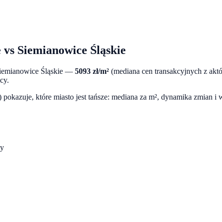
e
vs
Siemianowice Śląskie
iemianowice Śląskie
—
5093
zł/m²
(mediana cen transakcyjnych z akt
cy.
pokazuje, które miasto jest tańsze: mediana za m², dynamika zmian i
cy