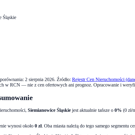
 Śląskie
a porównania:
2 sierpnia 2026
. Źródło:
Rejestr Cen Nieruchomości (dane
ych w RCN — nie z cen ofertowych ani prognoz.
Opracowanie i weryfi
sumowanie
Nieruchomości,
Siemianowice Śląskie
jest aktualnie tańsze o
0
%
(
0
zł/
enie wynosi około
0
zł
.
Oba miasta należą do tego samego segmentu ce