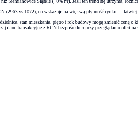
 niż Siemianowice Śląskie (+0% r/r). Jeśli ten trend się utrzyma, różn
N (2963 vs 1072), co wskazuje na większą płynność rynku — łatwiej j
dzielnica, stan mieszkania, piętro i rok budowy mogą zmienić cenę o k
dzaj dane transakcyjne z RCN bezpośrednio przy przeglądaniu ofert 
?