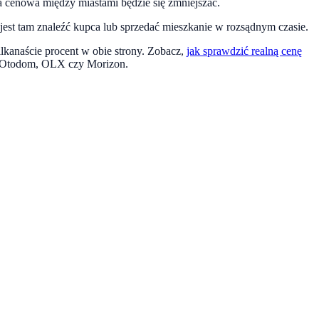
ica cenowa między miastami będzie się zmniejszać.
est tam znaleźć kupca lub sprzedać mieszkanie w rozsądnym czasie.
ilkanaście procent w obie strony. Zobacz,
jak sprawdzić realną cenę
na Otodom, OLX czy Morizon.