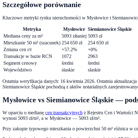
Szczegółowe porównanie
Kluczowe metryki rynku nieruchomości w
Mysłowice
i
Siemianowice
Metryka
Mysłowice
Siemianowice Śląskie
Mediana ceny za m²
5093
zł
taniej
5093
zł
Mieszkanie 50 m² (szacunek)
254 650
zł
254 650
zł
Zmiana cen r/r
+
57.2
%
+
0
%
Transakcje w bazie RCN
1072
2963
Segment cenowy
średni
średni
Województwo
slaskie
slaskie
Ostatnia weryfikacja danych:
16 kwietnia 2026
.
Ostatnia aktualizacj
Siemianowice Śląskie
pochodzą z aktów notarialnych zarejestrowan
Mysłowice
vs
Siemianowice Śląskie
— pod
W oparciu o medianę
cen transakcyjnych
z Rejestru Cen i Wartości 
wynosi
5093
zł/m², a w
Mysłowice
—
5093
zł/m².
Przy zakupie typowego mieszkania o powierzchni
50
m² różnica w c