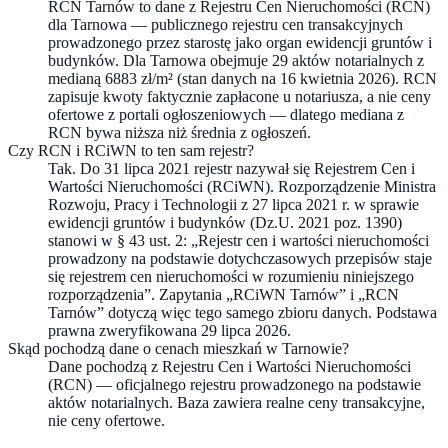
RCN Tarnów to dane z Rejestru Cen Nieruchomości (RCN)
dla Tarnowa — publicznego rejestru cen transakcyjnych
prowadzonego przez starostę jako organ ewidencji gruntów i
budynków. Dla Tarnowa obejmuje 29 aktów notarialnych z
medianą 6883 zł/m² (stan danych na 16 kwietnia 2026). RCN
zapisuje kwoty faktycznie zapłacone u notariusza, a nie ceny
ofertowe z portali ogłoszeniowych — dlatego mediana z
RCN bywa niższa niż średnia z ogłoszeń.
Czy RCN i RCiWN to ten sam rejestr?
Tak. Do 31 lipca 2021 rejestr nazywał się Rejestrem Cen i
Wartości Nieruchomości (RCiWN). Rozporządzenie Ministra
Rozwoju, Pracy i Technologii z 27 lipca 2021 r. w sprawie
ewidencji gruntów i budynków (Dz.U. 2021 poz. 1390)
stanowi w § 43 ust. 2: „Rejestr cen i wartości nieruchomości
prowadzony na podstawie dotychczasowych przepisów staje
się rejestrem cen nieruchomości w rozumieniu niniejszego
rozporządzenia”. Zapytania „RCiWN Tarnów” i „RCN
Tarnów” dotyczą więc tego samego zbioru danych. Podstawa
prawna zweryfikowana 29 lipca 2026.
Skąd pochodzą dane o cenach mieszkań w Tarnowie?
Dane pochodzą z Rejestru Cen i Wartości Nieruchomości
(RCN) — oficjalnego rejestru prowadzonego na podstawie
aktów notarialnych. Baza zawiera realne ceny transakcyjne,
nie ceny ofertowe.