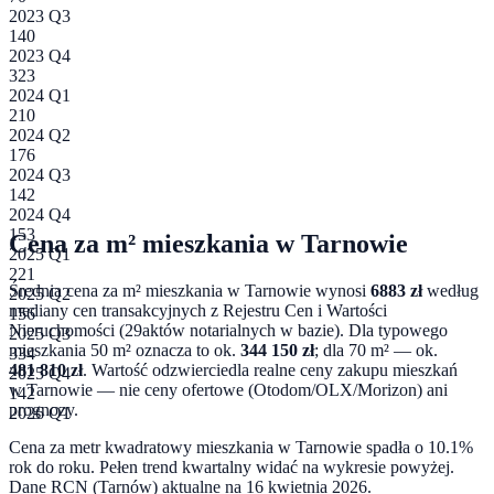
2023 Q3
140
2023 Q4
323
2024 Q1
210
2024 Q2
176
2024 Q3
142
2024 Q4
153
Cena za m² mieszkania w
Tarnowie
2025 Q1
221
Średnia cena za m² mieszkania w
Tarnowie
wynosi
6883
zł
według
2025 Q2
mediany cen transakcyjnych z Rejestru Cen i Wartości
156
Nieruchomości (
29
aktów notarialnych w bazie). Dla typowego
2025 Q3
mieszkania 50 m² oznacza to ok.
344 150
zł
; dla 70 m² — ok.
334
481 810
zł
. Wartość odzwierciedla realne ceny zakupu mieszkań
2025 Q4
w
Tarnowie
— nie ceny ofertowe (Otodom/OLX/Morizon) ani
142
prognozy.
2026 Q1
Cena za metr kwadratowy mieszkania w
Tarnowie
spadła o 10.1%
rok do roku
. Pełen trend kwartalny widać na wykresie powyżej.
Dane RCN (
Tarnów
) aktualne na
16 kwietnia 2026
.