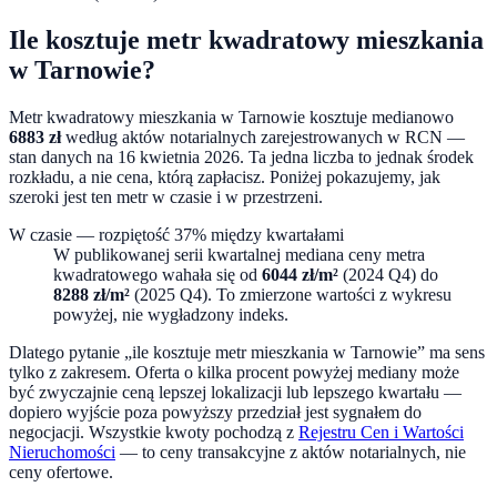
Ile kosztuje metr kwadratowy mieszkania
w
Tarnowie
?
Metr kwadratowy mieszkania w
Tarnowie
kosztuje medianowo
6883
zł
według aktów notarialnych zarejestrowanych w RCN —
stan danych na
16 kwietnia 2026
. Ta jedna liczba to jednak środek
rozkładu, a nie cena, którą zapłacisz. Poniżej pokazujemy, jak
szeroki jest ten metr w czasie i w przestrzeni.
W czasie — rozpiętość
37
% między kwartałami
W publikowanej serii kwartalnej mediana ceny metra
kwadratowego wahała się od
6044
zł/m²
(
2024 Q4
) do
8288
zł/m²
(
2025 Q4
). To zmierzone wartości z wykresu
powyżej, nie wygładzony indeks.
Dlatego pytanie „ile kosztuje metr mieszkania w
Tarnowie
” ma sens
tylko z zakresem. Oferta o kilka procent powyżej mediany może
być zwyczajnie ceną lepszej lokalizacji lub lepszego kwartału —
dopiero wyjście poza powyższy przedział jest sygnałem do
negocjacji. Wszystkie kwoty pochodzą z
Rejestru Cen i Wartości
Nieruchomości
— to ceny transakcyjne z aktów notarialnych, nie
ceny ofertowe.