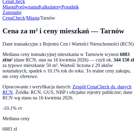
CenaCheck
Miasta
Porównania
Kalkulatory
Poradnik
Zainstaluj
CenaCheck
/
Miasta
/
Tarnów
Cena za m² i ceny mieszkań —
Tarnów
Dane transakcyjne z Rejestru Cen i Wartości Nieruchomości (RCN)
Mediana ceny transakcyjnej mieszkania w
Tarnowie
wynosi
6883
zł/m²
(dane RCN, stan na
16 kwietnia 2026
) — czyli ok.
344 150
zł
za typowe mieszkanie 50 m². Wartość liczona z
29
aktów
notarialnych,
spadek o 10.1%
rok do roku. To realne ceny zakupu,
nie ceny ofertowe.
Opracowanie i weryfikacja danych:
Zespół CenaCheck ds. danych
RCN
. Źródła: RCN, GUS, NBP i oficjalne rejestry publiczne; dane
RCN wg stanu na
16 kwietnia 2026
.
-10.1
% r/r
Mediana ceny
6883 zł