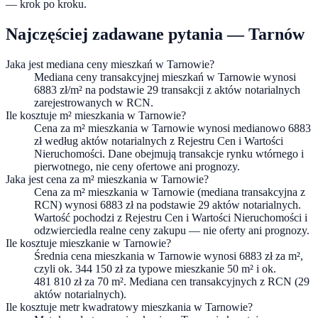
— krok po kroku.
Najczęściej zadawane pytania —
Tarnów
Jaka jest mediana ceny mieszkań w Tarnowie?
Mediana ceny transakcyjnej mieszkań w Tarnowie wynosi
6883 zł/m² na podstawie 29 transakcji z aktów notarialnych
zarejestrowanych w RCN.
Ile kosztuje m² mieszkania w Tarnowie?
Cena za m² mieszkania w Tarnowie wynosi medianowo 6883
zł według aktów notarialnych z Rejestru Cen i Wartości
Nieruchomości. Dane obejmują transakcje rynku wtórnego i
pierwotnego, nie ceny ofertowe ani prognozy.
Jaka jest cena za m² mieszkania w Tarnowie?
Cena za m² mieszkania w Tarnowie (mediana transakcyjna z
RCN) wynosi 6883 zł na podstawie 29 aktów notarialnych.
Wartość pochodzi z Rejestru Cen i Wartości Nieruchomości i
odzwierciedla realne ceny zakupu — nie oferty ani prognozy.
Ile kosztuje mieszkanie w Tarnowie?
Średnia cena mieszkania w Tarnowie wynosi 6883 zł za m²,
czyli ok. 344 150 zł za typowe mieszkanie 50 m² i ok.
481 810 zł za 70 m². Mediana cen transakcyjnych z RCN (29
aktów notarialnych).
Ile kosztuje metr kwadratowy mieszkania w Tarnowie?