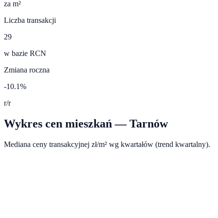
za m²
Liczba transakcji
29
w bazie RCN
Zmiana roczna
-10.1%
r/r
Wykres cen mieszkań —
Tarnów
Mediana ceny transakcyjnej zł/m² wg kwartałów (trend kwartalny).