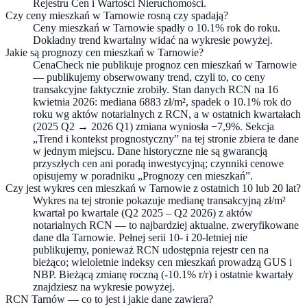
Rejestru Cen i Wartości Nieruchomości.
Czy ceny mieszkań w Tarnowie rosną czy spadają?
Ceny mieszkań w Tarnowie spadły o 10.1% rok do roku.
Dokładny trend kwartalny widać na wykresie powyżej.
Jakie są prognozy cen mieszkań w Tarnowie?
CenaCheck nie publikuje prognoz cen mieszkań w Tarnowie
— publikujemy obserwowany trend, czyli to, co ceny
transakcyjne faktycznie zrobiły. Stan danych RCN na 16
kwietnia 2026: mediana 6883 zł/m², spadek o 10.1% rok do
roku wg aktów notarialnych z RCN, a w ostatnich kwartałach
(2025 Q2 → 2026 Q1) zmiana wyniosła −7,9%. Sekcja
„Trend i kontekst prognostyczny” na tej stronie zbiera te dane
w jednym miejscu. Dane historyczne nie są gwarancją
przyszłych cen ani poradą inwestycyjną; czynniki cenowe
opisujemy w poradniku „Prognozy cen mieszkań”.
Czy jest wykres cen mieszkań w Tarnowie z ostatnich 10 lub 20 lat?
Wykres na tej stronie pokazuje medianę transakcyjną zł/m²
kwartał po kwartale (Q2 2025 – Q2 2026) z aktów
notarialnych RCN — to najbardziej aktualne, zweryfikowane
dane dla Tarnowie. Pełnej serii 10- i 20-letniej nie
publikujemy, ponieważ RCN udostępnia rejestr cen na
bieżąco; wieloletnie indeksy cen mieszkań prowadzą GUS i
NBP. Bieżącą zmianę roczną (-10.1% r/r) i ostatnie kwartały
znajdziesz na wykresie powyżej.
RCN Tarnów — co to jest i jakie dane zawiera?