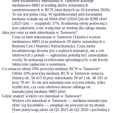
Metr kwadratowy mieszkania w Tarnowie kosztuje
medianowo 6883 zł według aktów notarialnych
zarejestrowanych w RCN (stan danych na 16 kwietnia 2026).
To nie jest jedna cena. W opublikowanej serii kwartalnej
mediana wahała się od 6044 zł/m² (2024 Q4) do 8288 zł/m²
(2025 Q4) — rozpiętość 37%. Konkretną ofertę porównuj z
tym zakresem, a nie wyłącznie ze średnią dla całego miasta.
Jaka jest cena za metr mieszkania w Tarnowie?
Cena za metr mieszkania w Tarnowie (Tarnów) wynosi
medianowo 6883 zł na podstawie 29 aktów notarialnych z
Rejestru Cen i Wartości Nieruchomości. Cena metra
kwadratowego liczona jest z realnych transakcji, nie z cen
ofertowych z portali — ogłoszenia potrafią być zauważalnie
wyżej, bo pokazują oczekiwania sprzedających, a nie kwoty
faktycznie zapłacone u notariusza.
Co oznacza oferta 10% powyżej mediany RCN w Tarnowie?
Oferta 10% powyżej mediany RCN w Tarnowie oznacza
różnicę ok. 34 415 zł przy mieszkaniu 50 m² i ok. 48 181 zł
przy 70 m². To nie jest automatyczna wycena lokalu, tylko
szybki test, czy cena ofertowa mocno odbiega od
transakcyjnej mediany 6883 zł/m².
Gdzie znaleźć wykres cen mieszkań w Tarnowie?
Wykres cen mieszkań w Tarnowie — mediana transakcyjna
zł/m² wg kwartałów — znajduje się powyżej na tej stronie.
Dane pokrywają okres od Q2 2025 do Q2 2026 i pochodzą z