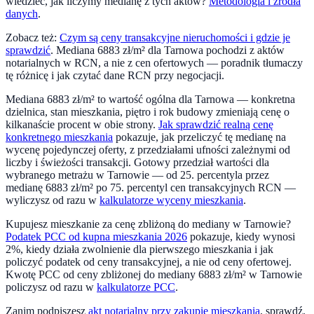
wiedzieć, jak liczymy medianę z tych aktów?
Metodologia i źródła
danych
.
Zobacz też:
Czym są ceny transakcyjne nieruchomości i gdzie je
sprawdzić
. Mediana
6883
zł/m² dla
Tarnowa
pochodzi z aktów
notarialnych w RCN, a nie z cen ofertowych — poradnik tłumaczy
tę różnicę i jak czytać dane RCN przy negocjacji.
Mediana
6883
zł/m² to wartość ogólna dla
Tarnowa
— konkretna
dzielnica, stan mieszkania, piętro i rok budowy zmieniają cenę o
kilkanaście procent w obie strony.
Jak sprawdzić realną cenę
konkretnego mieszkania
pokazuje, jak przeliczyć tę medianę na
wycenę pojedynczej oferty, z przedziałami ufności zależnymi od
liczby i świeżości transakcji. Gotowy przedział wartości dla
wybranego metrażu w
Tarnowie
— od 25. percentyla przez
medianę
6883
zł/m² po 75. percentyl cen transakcyjnych RCN —
wyliczysz od razu w
kalkulatorze wyceny mieszkania
.
Kupujesz mieszkanie za cenę zbliżoną do mediany w
Tarnowie
?
Podatek PCC od kupna mieszkania 2026
pokazuje, kiedy wynosi
2%, kiedy działa zwolnienie dla pierwszego mieszkania i jak
policzyć podatek od ceny transakcyjnej, a nie od ceny ofertowej.
Kwotę PCC od ceny zbliżonej do mediany
6883
zł/m² w
Tarnowie
policzysz od razu w
kalkulatorze PCC
.
Zanim podpiszesz
akt notarialny przy zakupie mieszkania
, sprawdź,