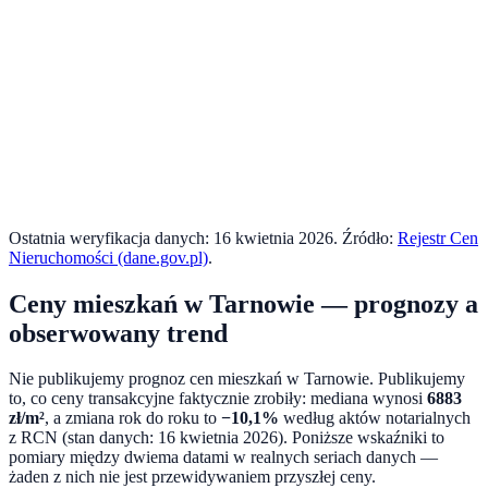
Ostatnia weryfikacja danych:
16 kwietnia 2026
. Źródło:
Rejestr Cen
Nieruchomości (dane.gov.pl)
.
Ceny mieszkań w
Tarnowie
— prognozy a
obserwowany trend
Nie publikujemy prognoz cen mieszkań w
Tarnowie
. Publikujemy
to, co ceny transakcyjne faktycznie zrobiły: mediana wynosi
6883
zł/m²
, a zmiana rok do roku to
−10,1%
według aktów notarialnych
z RCN (stan danych:
16 kwietnia 2026
). Poniższe wskaźniki to
pomiary między dwiema datami w realnych seriach danych —
żaden z nich nie jest przewidywaniem przyszłej ceny.