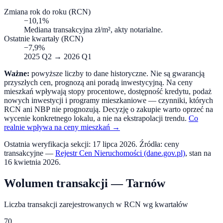
Zmiana rok do roku (RCN)
−10,1%
Mediana transakcyjna zł/m², akty notarialne.
Ostatnie kwartały (RCN)
−7,9%
2025 Q2
→
2026 Q1
Ważne:
powyższe liczby to dane historyczne. Nie są gwarancją
przyszłych cen, prognozą ani poradą inwestycyjną. Na ceny
mieszkań wpływają stopy procentowe, dostępność kredytu, podaż
nowych inwestycji i programy mieszkaniowe — czynniki, których
RCN ani NBP nie prognozują. Decyzję o zakupie warto oprzeć na
wycenie konkretnego lokalu, a nie na ekstrapolacji trendu.
Co
realnie wpływa na ceny mieszkań →
Ostatnia weryfikacja sekcji:
17 lipca 2026
. Źródła: ceny
transakcyjne —
Rejestr Cen Nieruchomości (dane.gov.pl)
, stan na
16 kwietnia 2026
.
Wolumen transakcji —
Tarnów
Liczba transakcji zarejestrowanych w RCN wg kwartałów
70