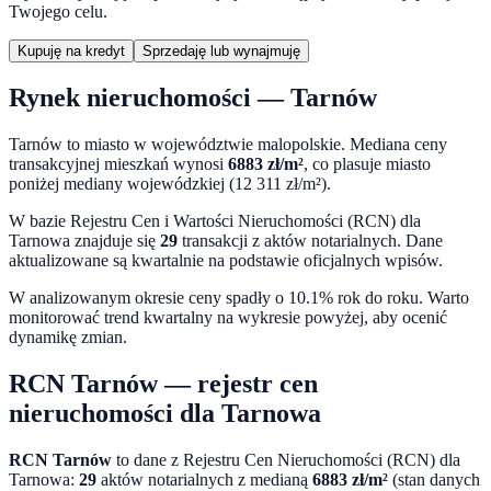
Twojego celu.
Kupuję na kredyt
Sprzedaję lub wynajmuję
Rynek nieruchomości —
Tarnów
Tarnów
to miasto
w województwie
malopolskie
. Mediana ceny
transakcyjnej mieszkań wynosi
6883
zł/m²
,
co plasuje miasto
poniżej mediany wojewódzkiej (12 311 zł/m²).
W bazie Rejestru Cen i Wartości Nieruchomości (RCN) dla
Tarnowa
znajduje się
29
transakcji z aktów notarialnych. Dane
aktualizowane są kwartalnie na podstawie oficjalnych wpisów.
W analizowanym okresie ceny
spadły o 10.1%
rok do roku. Warto
monitorować trend kwartalny na wykresie powyżej, aby ocenić
dynamikę zmian.
RCN
Tarnów
— rejestr cen
nieruchomości dla
Tarnowa
RCN
Tarnów
to dane z Rejestru Cen Nieruchomości (RCN) dla
Tarnowa
:
29
aktów notarialnych z medianą
6883
zł/m²
(stan danych