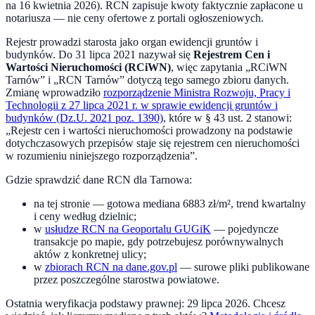
na
16 kwietnia 2026
). RCN zapisuje kwoty faktycznie zapłacone u
notariusza — nie ceny ofertowe z portali ogłoszeniowych.
Rejestr prowadzi starosta jako organ ewidencji gruntów i
budynków. Do
31 lipca 2021
nazywał się
Rejestrem Cen i
Wartości Nieruchomości (RCiWN)
, więc zapytania „RCiWN
Tarnów
” i „RCN
Tarnów
” dotyczą tego samego zbioru danych.
Zmianę wprowadziło
rozporządzenie Ministra Rozwoju, Pracy i
Technologii z 27 lipca 2021 r. w sprawie ewidencji gruntów i
budynków (Dz.U. 2021 poz. 1390)
, które w § 43 ust. 2 stanowi:
„Rejestr cen i wartości nieruchomości prowadzony na podstawie
dotychczasowych przepisów staje się rejestrem cen nieruchomości
w rozumieniu niniejszego rozporządzenia”.
Gdzie sprawdzić dane RCN dla
Tarnowa
:
na tej stronie — gotowa mediana
6883
zł/m², trend kwartalny
i ceny według dzielnic;
w
usłudze RCN na Geoportalu GUGiK
— pojedyncze
transakcje po mapie, gdy potrzebujesz porównywalnych
aktów z konkretnej ulicy;
w
zbiorach RCN na dane.gov.pl
— surowe pliki publikowane
przez poszczególne starostwa powiatowe.
Ostatnia weryfikacja podstawy prawnej:
29 lipca 2026
. Chcesz