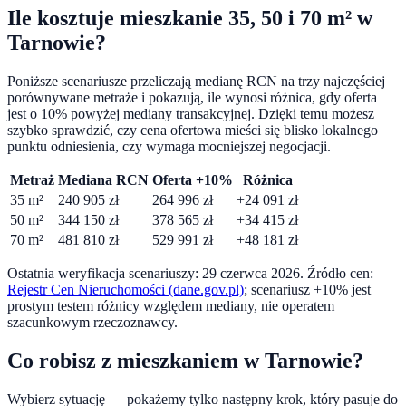
Ile kosztuje mieszkanie 35, 50 i 70 m² w
Tarnowie
?
Poniższe scenariusze przeliczają medianę RCN na trzy najczęściej
porównywane metraże i pokazują, ile wynosi różnica, gdy oferta
jest o
10
% powyżej mediany transakcyjnej. Dzięki temu możesz
szybko sprawdzić, czy cena ofertowa mieści się blisko lokalnego
punktu odniesienia, czy wymaga mocniejszej negocjacji.
Metraż
Mediana RCN
Oferta +10%
Różnica
35
m²
240 905
zł
264 996
zł
+
24 091
zł
50
m²
344 150
zł
378 565
zł
+
34 415
zł
70
m²
481 810
zł
529 991
zł
+
48 181
zł
Ostatnia weryfikacja scenariuszy:
29 czerwca 2026
. Źródło cen:
Rejestr Cen Nieruchomości (dane.gov.pl)
; scenariusz +10% jest
prostym testem różnicy względem mediany, nie operatem
szacunkowym rzeczoznawcy.
Co robisz z mieszkaniem w
Tarnowie
?
Wybierz sytuację — pokażemy tylko następny krok, który pasuje do