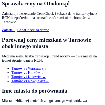
Sprawdź ceny na Otodom.pl
Zainstaluj rozszerzenie CenaCheck i zobacz dane transakcyjne z
RCN bezpośrednio na stronach z ofertami nieruchomości w
Tarnowie
.
Zainstaluj CenaCheck za darmo
Porównaj ceny mieszkań w
Tarnowie
obok innego miasta
Mediana zł/m², liczba transakcji i trend roczny — dwa miasta na
jednej stronie, dane z RCN.
Tarnów
vs
Warszawa
→
Tarnów
vs
Kraków
→
Tarnów
vs
Katowice
→
Tarnów
vs
Nowy Sącz
→
Inne miasta do porównania
Miasta o zbliżonej cenie lub z tego samego województwa