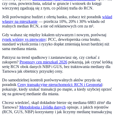
czy cena, powierzchnia, udział w gruncie i wniosek do księgi
wieczystej zgadzają się z tym, co później trafia do RCN.
Jeśli porównujesz budżet z ofertą banku, zobacz też poradnik
wkład
własny na mieszkanie
— przelicza 10%, 20% i 30% wkładu od
realnych median RCN, a nie od reklamowych cen za m².
Gdy wahasz się między lokalem używanym i nowym, porównaj
rynek wtórny vs pierwotny
: PCC, deweloperska cena brutto,
standard wykończenia i ryzyko dopłat zmieniają koszt bardziej niż
sama mediana miasta.
Patrzysz na trend
spadkowy
i zastanawiasz się, czy czekać z
zakupem?
Prognozy cen mieszkań 2026
pokazują, jak czytać krótką
serię RCN obok danych NBP i GUS, bez traktowania mediany dla
Tarnowa
jak obietnicy przyszłej ceny.
Do samodzielnej kontroli porównywalnych aktów przyda się
poradnik
Ceny transakcyjne nieruchomości: RCN i Geoportal
:
pokazuje, kiedy szukać transakcji po mapie, a kiedy szybciej oprzeć
się na gotowej medianie dla miasta.
Chcesz wiedzieć, skąd dokładnie bierze się mediana
6883
zł/m² dla
Tarnowa
?
Metodologia i źródła danych
opisuje, z jakich rejestrów
(RCN, GUS, NBP) korzystamy i jak liczymy medianę transakcyjną