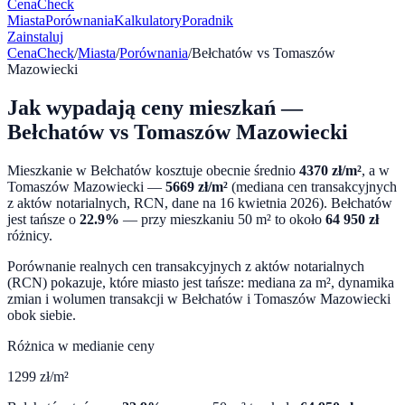
CenaCheck
Miasta
Porównania
Kalkulatory
Poradnik
Zainstaluj
CenaCheck
/
Miasta
/
Porównania
/
Bełchatów
vs
Tomaszów
Mazowiecki
Jak wypadają ceny mieszkań —
Bełchatów
vs
Tomaszów Mazowiecki
Mieszkanie w
Bełchatów
kosztuje obecnie średnio
4370
zł/m²
, a w
Tomaszów Mazowiecki
—
5669
zł/m²
(mediana cen transakcyjnych
z aktów notarialnych, RCN, dane na
16 kwietnia 2026
).
Bełchatów
jest tańsze o
22.9
%
— przy mieszkaniu 50 m² to około
64 950
zł
różnicy.
Porównanie realnych cen transakcyjnych z aktów notarialnych
(RCN) pokazuje, które miasto jest tańsze: mediana za m², dynamika
zmian i wolumen transakcji w
Bełchatów
i
Tomaszów Mazowiecki
obok siebie.
Różnica w medianie ceny
1299
zł/m²