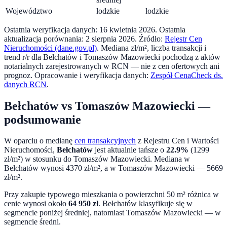
Województwo
lodzkie
lodzkie
Ostatnia weryfikacja danych:
16 kwietnia 2026
.
Ostatnia
aktualizacja porównania:
2 sierpnia 2026
. Źródło:
Rejestr Cen
Nieruchomości (dane.gov.pl)
. Mediana zł/m², liczba transakcji i
trend r/r dla
Bełchatów
i
Tomaszów Mazowiecki
pochodzą z aktów
notarialnych zarejestrowanych w RCN — nie z cen ofertowych ani
prognoz.
Opracowanie i weryfikacja danych:
Zespół CenaCheck ds.
danych RCN
.
Bełchatów
vs
Tomaszów Mazowiecki
—
podsumowanie
W oparciu o medianę
cen transakcyjnych
z Rejestru Cen i Wartości
Nieruchomości,
Bełchatów
jest aktualnie tańsze o
22.9
%
(
1299
zł/m²) w stosunku do
Tomaszów Mazowiecki
. Mediana w
Bełchatów
wynosi
4370
zł/m², a w
Tomaszów Mazowiecki
—
5669
zł/m².
Przy zakupie typowego mieszkania o powierzchni
50
m² różnica w
cenie wynosi około
64 950
zł
.
Bełchatów klasyfikuje się w
segmencie poniżej średniej, natomiast Tomaszów Mazowiecki — w
segmencie średni.