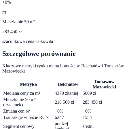
+0%
r/r
Mieszkanie 50 m²
283 450 zł
szacunkowa cena całkowita
Szczegółowe porównanie
Kluczowe metryki rynku nieruchomości w
Bełchatów
i
Tomaszów
Mazowiecki
Tomaszów
Metryka
Bełchatów
Mazowiecki
Mediana ceny za m²
4370
zł
taniej
5669
zł
Mieszkanie 50 m²
218 500
zł
283 450
zł
(szacunek)
Zmiana cen r/r
+
0
%
+
0
%
Transakcje w bazie RCN
6247
1554
poniżej
Segment cenowy
średni
średniej