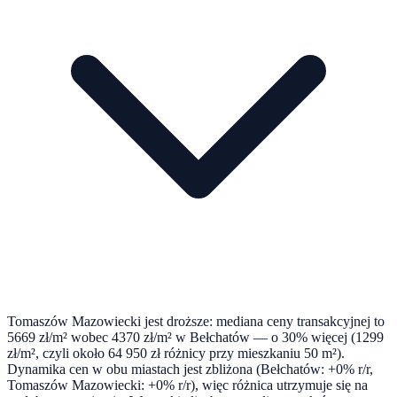
Tomaszów Mazowiecki jest droższe: mediana ceny transakcyjnej to
5669 zł/m² wobec 4370 zł/m² w Bełchatów — o 30% więcej (1299
zł/m², czyli około 64 950 zł różnicy przy mieszkaniu 50 m²).
Dynamika cen w obu miastach jest zbliżona (Bełchatów: +0% r/r,
Tomaszów Mazowiecki: +0% r/r), więc różnica utrzymuje się na