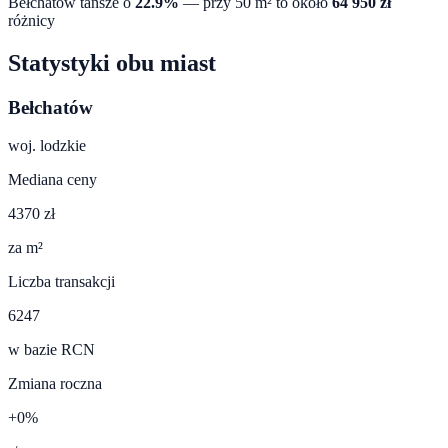
Bełchatów
tańsze o
22.9
%
— przy 50 m² to około
64 950
zł
różnicy
Statystyki obu miast
Bełchatów
woj.
lodzkie
Mediana ceny
4370 zł
za m²
Liczba transakcji
6247
w bazie RCN
Zmiana roczna
+0%