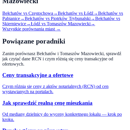
Mazowiecki
Bełchatów
vs
Częstochowa
→
Bełchatów
vs
Łódź
→
Bełchatów
vs
Pabianice
→
Bełchatów
vs
Piotrków Trybunalski
→
Bełchatów
vs
Skierniewice
→
Łódź
vs
Tomaszów Mazowiecki
→
Wszystkie porównania miast →
Powiązane poradniki
Zanim porównasz
Bełchatów
i
Tomaszów Mazowiecki
, sprawdź
jak czytać dane RCN i czym różnią się ceny transakcyjne od
ofertowych.
Ceny transakcyjne a ofertowe
Czym różnią się ceny z aktów notarialnych (RCN) od cen
wystawianych na portalach.
Jak sprawdzić realną cenę mieszkania
Od mediany dzielnicy do wyceny konkretnego lokalu — krok po
kroku.