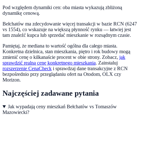
Pod względem dynamiki cen:
oba miasta wykazują zbliżoną
dynamikę cenową.
Bełchatów ma zdecydowanie więcej transakcji w bazie RCN (6247
vs 1554), co wskazuje na większą płynność rynku — łatwiej jest
tam znaleźć kupca lub sprzedać mieszkanie w rozsądnym czasie.
Pamiętaj, że mediana to wartość ogólna dla całego miasta.
Konkretna dzielnica, stan mieszkania, piętro i rok budowy mogą
zmienić cenę o kilkanaście procent w obie strony. Zobacz,
jak
sprawdzić realną cenę konkretnego mieszkania
.
Zainstaluj
rozszerzenie CenaCheck
i sprawdzaj dane transakcyjne z RCN
bezpośrednio przy przeglądaniu ofert na Otodom, OLX czy
Morizon.
Najczęściej zadawane pytania
Jak wypadają ceny mieszkań Bełchatów vs Tomaszów
Mazowiecki?