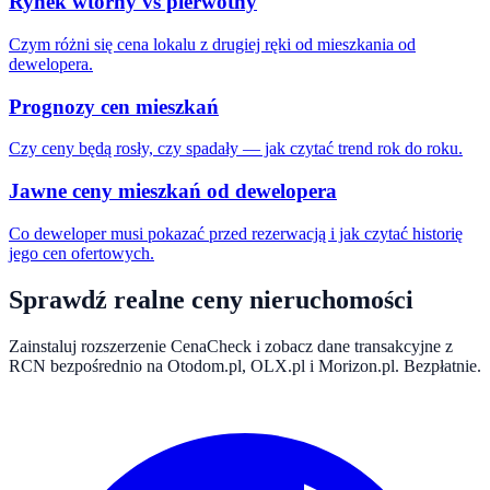
Rynek wtórny vs pierwotny
Czym różni się cena lokalu z drugiej ręki od mieszkania od
dewelopera.
Prognozy cen mieszkań
Czy ceny będą rosły, czy spadały — jak czytać trend rok do roku.
Jawne ceny mieszkań od dewelopera
Co deweloper musi pokazać przed rezerwacją i jak czytać historię
jego cen ofertowych.
Sprawdź realne ceny nieruchomości
Zainstaluj rozszerzenie CenaCheck i zobacz dane transakcyjne z
RCN bezpośrednio na Otodom.pl, OLX.pl i Morizon.pl. Bezpłatnie.