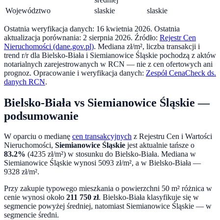
Województwo
slaskie
slaskie
Ostatnia weryfikacja danych:
16 kwietnia 2026
.
Ostatnia
aktualizacja porównania:
2 sierpnia 2026
. Źródło:
Rejestr Cen
Nieruchomości (dane.gov.pl)
. Mediana zł/m², liczba transakcji i
trend r/r dla
Bielsko-Biała
i
Siemianowice Śląskie
pochodzą z aktów
notarialnych zarejestrowanych w RCN — nie z cen ofertowych ani
prognoz.
Opracowanie i weryfikacja danych:
Zespół CenaCheck ds.
danych RCN
.
Bielsko-Biała
vs
Siemianowice Śląskie
—
podsumowanie
W oparciu o medianę
cen transakcyjnych
z Rejestru Cen i Wartości
Nieruchomości,
Siemianowice Śląskie
jest aktualnie tańsze o
83.2
%
(
4235
zł/m²) w stosunku do
Bielsko-Biała
. Mediana w
Siemianowice Śląskie
wynosi
5093
zł/m², a w
Bielsko-Biała
—
9328
zł/m².
Przy zakupie typowego mieszkania o powierzchni
50
m² różnica w
cenie wynosi około
211 750
zł
.
Bielsko-Biała klasyfikuje się w
segmencie powyżej średniej, natomiast Siemianowice Śląskie — w
segmencie średni.