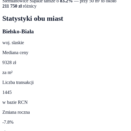
Siemianowice Śląskie
tańsze o
83.2
%
— przy 50 m² to około
211 750
zł
różnicy
Statystyki obu miast
Bielsko-Biała
woj.
slaskie
Mediana ceny
9328 zł
za m²
Liczba transakcji
1445
w bazie RCN
Zmiana roczna
-7.8%