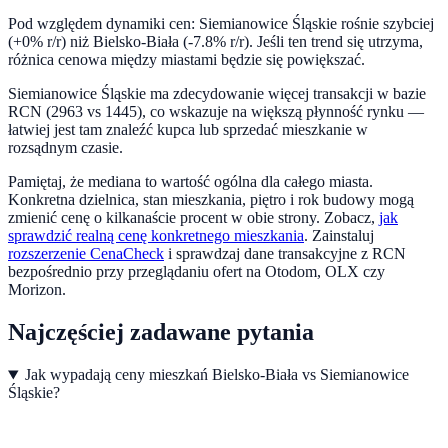
Pod względem dynamiki cen:
Siemianowice Śląskie rośnie szybciej
(+0% r/r) niż Bielsko-Biała (-7.8% r/r). Jeśli ten trend się utrzyma,
różnica cenowa między miastami będzie się powiększać.
Siemianowice Śląskie ma zdecydowanie więcej transakcji w bazie
RCN (2963 vs 1445), co wskazuje na większą płynność rynku —
łatwiej jest tam znaleźć kupca lub sprzedać mieszkanie w
rozsądnym czasie.
Pamiętaj, że mediana to wartość ogólna dla całego miasta.
Konkretna dzielnica, stan mieszkania, piętro i rok budowy mogą
zmienić cenę o kilkanaście procent w obie strony. Zobacz,
jak
sprawdzić realną cenę konkretnego mieszkania
.
Zainstaluj
rozszerzenie CenaCheck
i sprawdzaj dane transakcyjne z RCN
bezpośrednio przy przeglądaniu ofert na Otodom, OLX czy
Morizon.
Najczęściej zadawane pytania
Jak wypadają ceny mieszkań Bielsko-Biała vs Siemianowice
Śląskie?