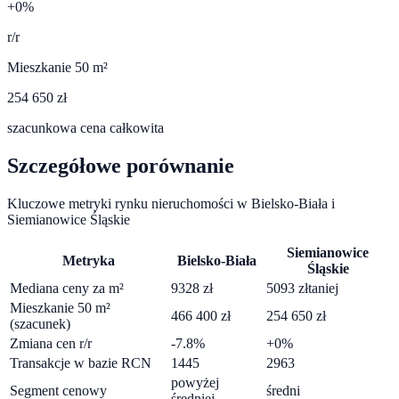
+0%
r/r
Mieszkanie 50 m²
254 650 zł
szacunkowa cena całkowita
Szczegółowe porównanie
Kluczowe metryki rynku nieruchomości w
Bielsko-Biała
i
Siemianowice Śląskie
Siemianowice
Metryka
Bielsko-Biała
Śląskie
Mediana ceny za m²
9328
zł
5093
zł
taniej
Mieszkanie 50 m²
466 400
zł
254 650
zł
(szacunek)
Zmiana cen r/r
-7.8
%
+
0
%
Transakcje w bazie RCN
1445
2963
powyżej
Segment cenowy
średni
średniej