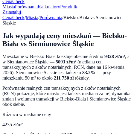
CenaCheck
Miasta
Porównania
Kalkulatory
Poradnik
Zainstaluj
CenaCheck
/
Miasta
/
Porównania
/
Bielsko-Biała
vs
Siemianowice
Śląskie
Jak wypadają ceny mieszkań —
Bielsko-
Biała
vs
Siemianowice Śląskie
Mieszkanie w
Bielsko-Biała
kosztuje obecnie średnio
9328
zł/m²
, a
w
Siemianowice Śląskie
—
5093
zł/m²
(mediana cen
transakcyjnych z aktów notarialnych, RCN, dane na
16 kwietnia
2026
).
Siemianowice Śląskie
jest tańsze o
83.2
%
— przy
mieszkaniu 50 m² to około
211 750
zł
różnicy.
Porównanie realnych cen transakcyjnych z aktów notarialnych
(RCN) pokazuje, które miasto jest tańsze: mediana za m², dynamika
zmian i wolumen transakcji w
Bielsko-Biała
i
Siemianowice Śląskie
obok siebie.
Różnica w medianie ceny
4235
zł/m²