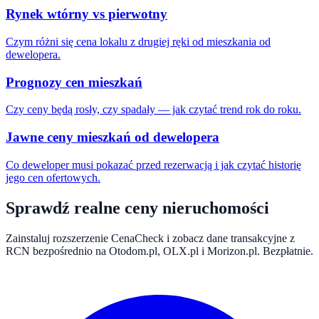
Rynek wtórny vs pierwotny
Czym różni się cena lokalu z drugiej ręki od mieszkania od
dewelopera.
Prognozy cen mieszkań
Czy ceny będą rosły, czy spadały — jak czytać trend rok do roku.
Jawne ceny mieszkań od dewelopera
Co deweloper musi pokazać przed rezerwacją i jak czytać historię
jego cen ofertowych.
Sprawdź realne ceny nieruchomości
Zainstaluj rozszerzenie CenaCheck i zobacz dane transakcyjne z
RCN bezpośrednio na Otodom.pl, OLX.pl i Morizon.pl. Bezpłatnie.