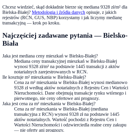
Chcesz wiedzieć, skąd dokładnie bierze się mediana
9328
zł/m² dla
Bielska-Białej
?
Metodologia i źródła danych
opisuje, z jakich
rejestrów (RCN, GUS, NBP) korzystamy i jak liczymy medianę
transakcyjną — krok po kroku.
Najczęściej zadawane pytania —
Bielsko-
Biała
Jaka jest mediana ceny mieszkań w Bielsku-Białej?
Mediana ceny transakcyjnej mieszkań w Bielsku-Białej
wynosi 9328 zł/m² na podstawie 1445 transakcji z aktów
notarialnych zarejestrowanych w RCN.
Ile kosztuje m² mieszkania w Bielsku-Białej?
Cena za m² mieszkania w Bielsku-Białej wynosi medianowo
9328 zł według aktów notarialnych z Rejestru Cen i Wartości
Nieruchomości. Dane obejmują transakcje rynku wtórnego i
pierwotnego, nie ceny ofertowe ani prognozy.
Jaka jest cena za m² mieszkania w Bielsku-Białej?
Cena za m² mieszkania w Bielsku-Białej (mediana
transakcyjna z RCN) wynosi 9328 zł na podstawie 1445
aktów notarialnych. Wartość pochodzi z Rejestru Cen i
Wartości Nieruchomości i odzwierciedla realne ceny zakupu
— nie oferty ani prognozy.