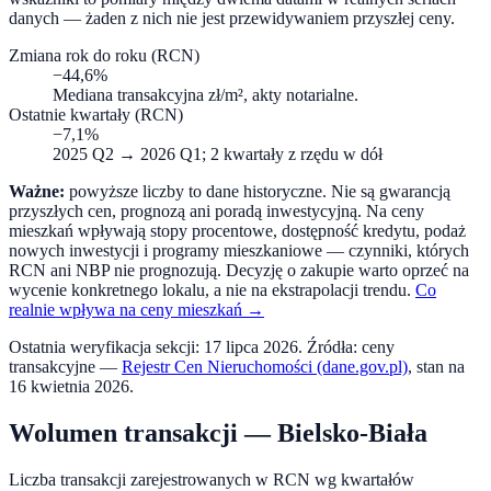
danych — żaden z nich nie jest przewidywaniem przyszłej ceny.
Zmiana rok do roku (RCN)
−44,6%
Mediana transakcyjna zł/m², akty notarialne.
Ostatnie kwartały (RCN)
−7,1%
2025 Q2
→
2026 Q1
; 2 kwartały z rzędu w dół
Ważne:
powyższe liczby to dane historyczne. Nie są gwarancją
przyszłych cen, prognozą ani poradą inwestycyjną. Na ceny
mieszkań wpływają stopy procentowe, dostępność kredytu, podaż
nowych inwestycji i programy mieszkaniowe — czynniki, których
RCN ani NBP nie prognozują. Decyzję o zakupie warto oprzeć na
wycenie konkretnego lokalu, a nie na ekstrapolacji trendu.
Co
realnie wpływa na ceny mieszkań →
Ostatnia weryfikacja sekcji:
17 lipca 2026
. Źródła: ceny
transakcyjne —
Rejestr Cen Nieruchomości (dane.gov.pl)
, stan na
16 kwietnia 2026
.
Wolumen transakcji —
Bielsko-Biała
Liczba transakcji zarejestrowanych w RCN wg kwartałów