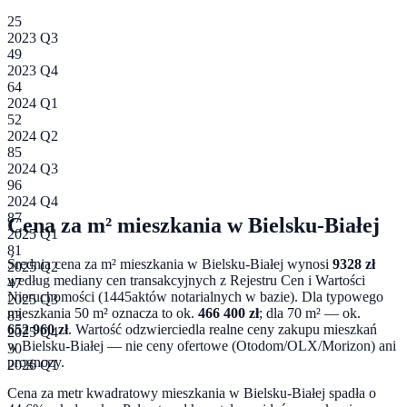
25
2023 Q3
49
2023 Q4
64
2024 Q1
52
2024 Q2
85
2024 Q3
96
2024 Q4
87
Cena za m² mieszkania w
Bielsku-Białej
2025 Q1
81
Średnia cena za m² mieszkania w
Bielsku-Białej
wynosi
9328
zł
2025 Q2
według mediany cen transakcyjnych z Rejestru Cen i Wartości
47
Nieruchomości (
1445
aktów notarialnych w bazie). Dla typowego
2025 Q3
mieszkania 50 m² oznacza to ok.
466 400
zł
; dla 70 m² — ok.
83
652 960
zł
. Wartość odzwierciedla realne ceny zakupu mieszkań
2025 Q4
w
Bielsku-Białej
— nie ceny ofertowe (Otodom/OLX/Morizon) ani
30
prognozy.
2026 Q1
Cena za metr kwadratowy mieszkania w
Bielsku-Białej
spadła o