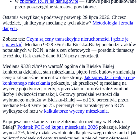
w
zbiorach RCN na dane.gov.pl
— surowe pliki publikowane
przez poszczególne starostwa powiatowe.
Ostatnia weryfikacja podstawy prawnej:
29 lipca 2026
. Chcesz
wiedzieć, jak liczymy medianę z tych aktów?
Metodologia i źródła
danych
.
Zobacz też:
Czym są ceny transakcyjne nieruchomości i gdzie je
sprawdzić
. Mediana
9328
zł/m² dla
Bielska-Białej
pochodzi z aktów
notarialnych w RCN, a nie z cen ofertowych — poradnik tłumaczy
tę różnicę i jak czytać dane RCN przy negocjacji.
Mediana
9328
zł/m² to wartość ogólna dla
Bielska-Białej
—
konkretna dzielnica, stan mieszkania, piętro i rok budowy zmieniają
cenę o kilkanaście procent w obie strony.
Jak sprawdzić realną cenę
konkretnego mieszkania
pokazuje, jak przeliczyć tę medianę na
wycenę pojedynczej oferty, z przedziałami ufności zależnymi od
liczby i świeżości transakcji. Gotowy przedział wartości dla
wybranego metrażu w
Bielsku-Białej
— od 25. percentyla przez
medianę
9328
zł/m² po 75. percentyl cen transakcyjnych RCN —
wyliczysz od razu w
kalkulatorze wyceny mieszkania
.
Kupujesz mieszkanie za cenę zbliżoną do mediany w
Bielsku-
Białej
?
Podatek PCC od kupna mieszkania 2026
pokazuje, kiedy
wynosi 2%, kiedy działa zwolnienie dla pierwszego mieszkania i jak
policzyć podatek od ceny transakcyjnej, a nie od ceny ofertowej.