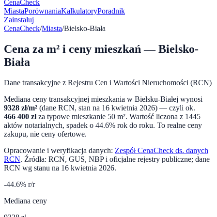
CenaCheck
Miasta
Porównania
Kalkulatory
Poradnik
Zainstaluj
CenaCheck
/
Miasta
/
Bielsko-Biała
Cena za m² i ceny mieszkań —
Bielsko-
Biała
Dane transakcyjne z Rejestru Cen i Wartości Nieruchomości (RCN)
Mediana ceny transakcyjnej mieszkania w
Bielsku-Białej
wynosi
9328
zł/m²
(dane RCN, stan na
16 kwietnia 2026
) — czyli ok.
466 400
zł
za typowe mieszkanie 50 m². Wartość liczona z
1445
aktów notarialnych,
spadek o 44.6%
rok do roku. To realne ceny
zakupu, nie ceny ofertowe.
Opracowanie i weryfikacja danych:
Zespół CenaCheck ds. danych
RCN
. Źródła: RCN, GUS, NBP i oficjalne rejestry publiczne; dane
RCN wg stanu na
16 kwietnia 2026
.
-44.6
% r/r
Mediana ceny