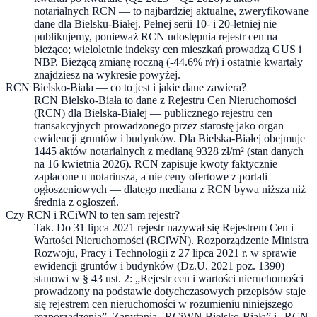
notarialnych RCN — to najbardziej aktualne, zweryfikowane
dane dla Bielsku-Białej. Pełnej serii 10- i 20-letniej nie
publikujemy, ponieważ RCN udostępnia rejestr cen na
bieżąco; wieloletnie indeksy cen mieszkań prowadzą GUS i
NBP. Bieżącą zmianę roczną (-44.6% r/r) i ostatnie kwartały
znajdziesz na wykresie powyżej.
RCN Bielsko-Biała — co to jest i jakie dane zawiera?
RCN Bielsko-Biała to dane z Rejestru Cen Nieruchomości
(RCN) dla Bielska-Białej — publicznego rejestru cen
transakcyjnych prowadzonego przez starostę jako organ
ewidencji gruntów i budynków. Dla Bielska-Białej obejmuje
1445 aktów notarialnych z medianą 9328 zł/m² (stan danych
na 16 kwietnia 2026). RCN zapisuje kwoty faktycznie
zapłacone u notariusza, a nie ceny ofertowe z portali
ogłoszeniowych — dlatego mediana z RCN bywa niższa niż
średnia z ogłoszeń.
Czy RCN i RCiWN to ten sam rejestr?
Tak. Do 31 lipca 2021 rejestr nazywał się Rejestrem Cen i
Wartości Nieruchomości (RCiWN). Rozporządzenie Ministra
Rozwoju, Pracy i Technologii z 27 lipca 2021 r. w sprawie
ewidencji gruntów i budynków (Dz.U. 2021 poz. 1390)
stanowi w § 43 ust. 2: „Rejestr cen i wartości nieruchomości
prowadzony na podstawie dotychczasowych przepisów staje
się rejestrem cen nieruchomości w rozumieniu niniejszego
rozporządzenia”. Zapytania „RCiWN Bielsko-Biała” i „RCN