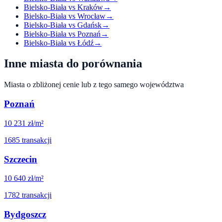
Bielsko-Biała
vs
Kraków
→
Bielsko-Biała
vs
Wrocław
→
Bielsko-Biała
vs
Gdańsk
→
Bielsko-Biała
vs
Poznań
→
Bielsko-Biała
vs
Łódź
→
Inne miasta do porównania
Miasta o zbliżonej cenie lub z tego samego województwa
Poznań
10 231
zł/m²
1685
transakcji
Szczecin
10 640
zł/m²
1782
transakcji
Bydgoszcz