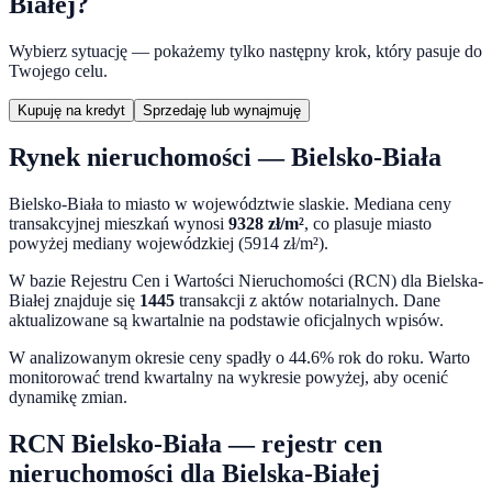
Białej
?
Wybierz sytuację — pokażemy tylko następny krok, który pasuje do
Twojego celu.
Kupuję na kredyt
Sprzedaję lub wynajmuję
Rynek nieruchomości —
Bielsko-Biała
Bielsko-Biała
to miasto
w województwie
slaskie
. Mediana ceny
transakcyjnej mieszkań wynosi
9328
zł/m²
,
co plasuje miasto
powyżej mediany wojewódzkiej (5914 zł/m²).
W bazie Rejestru Cen i Wartości Nieruchomości (RCN) dla
Bielska-
Białej
znajduje się
1445
transakcji z aktów notarialnych. Dane
aktualizowane są kwartalnie na podstawie oficjalnych wpisów.
W analizowanym okresie ceny
spadły o 44.6%
rok do roku. Warto
monitorować trend kwartalny na wykresie powyżej, aby ocenić
dynamikę zmian.
RCN
Bielsko-Biała
— rejestr cen
nieruchomości dla
Bielska-Białej