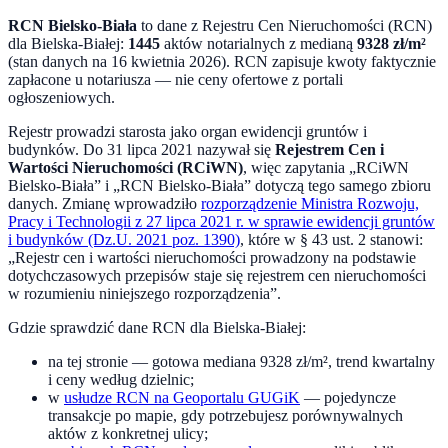
RCN
Bielsko-Biała
to dane z Rejestru Cen Nieruchomości (RCN)
dla
Bielska-Białej
:
1445
aktów notarialnych z medianą
9328
zł/m²
(stan danych na
16 kwietnia 2026
). RCN zapisuje kwoty faktycznie
zapłacone u notariusza — nie ceny ofertowe z portali
ogłoszeniowych.
Rejestr prowadzi starosta jako organ ewidencji gruntów i
budynków. Do
31 lipca 2021
nazywał się
Rejestrem Cen i
Wartości Nieruchomości (RCiWN)
, więc zapytania „RCiWN
Bielsko-Biała
” i „RCN
Bielsko-Biała
” dotyczą tego samego zbioru
danych. Zmianę wprowadziło
rozporządzenie Ministra Rozwoju,
Pracy i Technologii z 27 lipca 2021 r. w sprawie ewidencji gruntów
i budynków (Dz.U. 2021 poz. 1390)
, które w § 43 ust. 2 stanowi:
„Rejestr cen i wartości nieruchomości prowadzony na podstawie
dotychczasowych przepisów staje się rejestrem cen nieruchomości
w rozumieniu niniejszego rozporządzenia”.
Gdzie sprawdzić dane RCN dla
Bielska-Białej
:
na tej stronie — gotowa mediana
9328
zł/m², trend kwartalny
i ceny według dzielnic;
w
usłudze RCN na Geoportalu GUGiK
— pojedyncze
transakcje po mapie, gdy potrzebujesz porównywalnych
aktów z konkretnej ulicy;