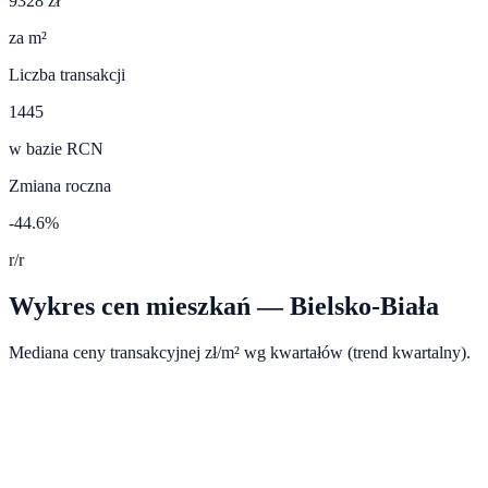
9328 zł
za m²
Liczba transakcji
1445
w bazie RCN
Zmiana roczna
-44.6%
r/r
Wykres cen mieszkań —
Bielsko-Biała
Mediana ceny transakcyjnej zł/m² wg kwartałów (trend kwartalny).