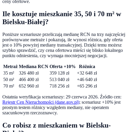
ceny ofertowe.
Ile kosztuje mieszkanie 35, 50 i 70 m² w
Bielsku-Białej
?
Poniższe scenariusze przeliczają medianę RCN na trzy najczęściej
porównywane metraże i pokazują, ile wynosi różnica, gdy oferta
jest o
10
% powyżej mediany transakcyjnej. Dzięki temu możesz
szybko sprawdzić, czy cena ofertowa mieści się blisko lokalnego
punktu odniesienia, czy wymaga mocniejszej negocjacji.
Metraż
Mediana RCN
Oferta +10%
Różnica
35
m²
326 480
zł
359 128
zł
+
32 648
zł
50
m²
466 400
zł
513 040
zł
+
46 640
zł
70
m²
652 960
zł
718 256
zł
+
65 296
zł
Ostatnia weryfikacja scenariuszy:
29 czerwca 2026
. Źródło cen:
Rejestr Cen Nieruchomości (dane.gov.pl)
; scenariusz +10% jest
prostym testem różnicy względem mediany, nie operatem
szacunkowym rzeczoznawcy.
Co robisz z mieszkaniem w
Bielsku-