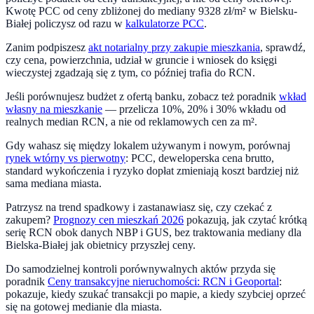
Kwotę PCC od ceny zbliżonej do mediany
9328
zł/m² w
Bielsku-
Białej
policzysz od razu w
kalkulatorze PCC
.
Zanim podpiszesz
akt notarialny przy zakupie mieszkania
, sprawdź,
czy cena, powierzchnia, udział w gruncie i wniosek do księgi
wieczystej zgadzają się z tym, co później trafia do RCN.
Jeśli porównujesz budżet z ofertą banku, zobacz też poradnik
wkład
własny na mieszkanie
— przelicza 10%, 20% i 30% wkładu od
realnych median RCN, a nie od reklamowych cen za m².
Gdy wahasz się między lokalem używanym i nowym, porównaj
rynek wtórny vs pierwotny
: PCC, deweloperska cena brutto,
standard wykończenia i ryzyko dopłat zmieniają koszt bardziej niż
sama mediana miasta.
Patrzysz na trend
spadkowy
i zastanawiasz się, czy czekać z
zakupem?
Prognozy cen mieszkań 2026
pokazują, jak czytać krótką
serię RCN obok danych NBP i GUS, bez traktowania mediany dla
Bielska-Białej
jak obietnicy przyszłej ceny.
Do samodzielnej kontroli porównywalnych aktów przyda się
poradnik
Ceny transakcyjne nieruchomości: RCN i Geoportal
:
pokazuje, kiedy szukać transakcji po mapie, a kiedy szybciej oprzeć
się na gotowej medianie dla miasta.