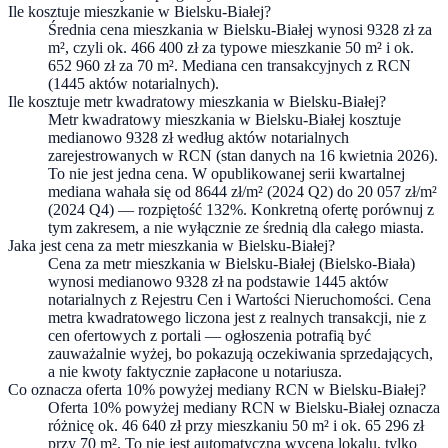
Ile kosztuje mieszkanie w Bielsku-Białej?
Średnia cena mieszkania w Bielsku-Białej wynosi 9328 zł za
m², czyli ok. 466 400 zł za typowe mieszkanie 50 m² i ok.
652 960 zł za 70 m². Mediana cen transakcyjnych z RCN
(1445 aktów notarialnych).
Ile kosztuje metr kwadratowy mieszkania w Bielsku-Białej?
Metr kwadratowy mieszkania w Bielsku-Białej kosztuje
medianowo 9328 zł według aktów notarialnych
zarejestrowanych w RCN (stan danych na 16 kwietnia 2026).
To nie jest jedna cena. W opublikowanej serii kwartalnej
mediana wahała się od 8644 zł/m² (2024 Q2) do 20 057 zł/m²
(2024 Q4) — rozpiętość 132%. Konkretną ofertę porównuj z
tym zakresem, a nie wyłącznie ze średnią dla całego miasta.
Jaka jest cena za metr mieszkania w Bielsku-Białej?
Cena za metr mieszkania w Bielsku-Białej (Bielsko-Biała)
wynosi medianowo 9328 zł na podstawie 1445 aktów
notarialnych z Rejestru Cen i Wartości Nieruchomości. Cena
metra kwadratowego liczona jest z realnych transakcji, nie z
cen ofertowych z portali — ogłoszenia potrafią być
zauważalnie wyżej, bo pokazują oczekiwania sprzedających,
a nie kwoty faktycznie zapłacone u notariusza.
Co oznacza oferta 10% powyżej mediany RCN w Bielsku-Białej?
Oferta 10% powyżej mediany RCN w Bielsku-Białej oznacza
różnicę ok. 46 640 zł przy mieszkaniu 50 m² i ok. 65 296 zł
przy 70 m². To nie jest automatyczna wycena lokalu, tylko