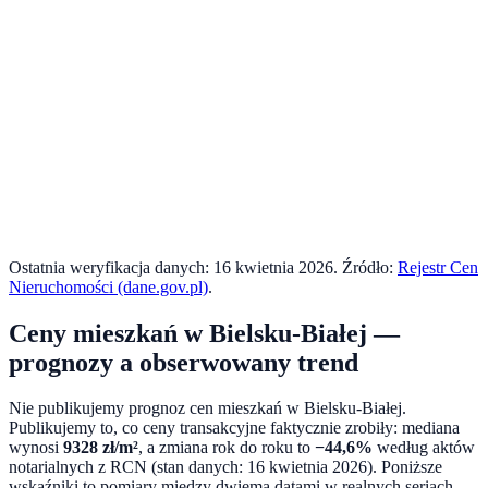
Ostatnia weryfikacja danych:
16 kwietnia 2026
. Źródło:
Rejestr Cen
Nieruchomości (dane.gov.pl)
.
Ceny mieszkań w
Bielsku-Białej
—
prognozy a obserwowany trend
Nie publikujemy prognoz cen mieszkań w
Bielsku-Białej
.
Publikujemy to, co ceny transakcyjne faktycznie zrobiły: mediana
wynosi
9328
zł/m²
, a zmiana rok do roku to
−44,6%
według aktów
notarialnych z RCN (stan danych:
16 kwietnia 2026
). Poniższe
wskaźniki to pomiary między dwiema datami w realnych seriach