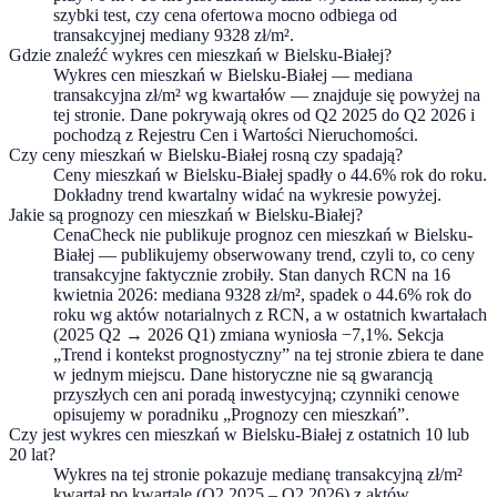
szybki test, czy cena ofertowa mocno odbiega od
transakcyjnej mediany 9328 zł/m².
Gdzie znaleźć wykres cen mieszkań w Bielsku-Białej?
Wykres cen mieszkań w Bielsku-Białej — mediana
transakcyjna zł/m² wg kwartałów — znajduje się powyżej na
tej stronie. Dane pokrywają okres od Q2 2025 do Q2 2026 i
pochodzą z Rejestru Cen i Wartości Nieruchomości.
Czy ceny mieszkań w Bielsku-Białej rosną czy spadają?
Ceny mieszkań w Bielsku-Białej spadły o 44.6% rok do roku.
Dokładny trend kwartalny widać na wykresie powyżej.
Jakie są prognozy cen mieszkań w Bielsku-Białej?
CenaCheck nie publikuje prognoz cen mieszkań w Bielsku-
Białej — publikujemy obserwowany trend, czyli to, co ceny
transakcyjne faktycznie zrobiły. Stan danych RCN na 16
kwietnia 2026: mediana 9328 zł/m², spadek o 44.6% rok do
roku wg aktów notarialnych z RCN, a w ostatnich kwartałach
(2025 Q2 → 2026 Q1) zmiana wyniosła −7,1%. Sekcja
„Trend i kontekst prognostyczny” na tej stronie zbiera te dane
w jednym miejscu. Dane historyczne nie są gwarancją
przyszłych cen ani poradą inwestycyjną; czynniki cenowe
opisujemy w poradniku „Prognozy cen mieszkań”.
Czy jest wykres cen mieszkań w Bielsku-Białej z ostatnich 10 lub
20 lat?
Wykres na tej stronie pokazuje medianę transakcyjną zł/m²
kwartał po kwartale (Q2 2025 – Q2 2026) z aktów