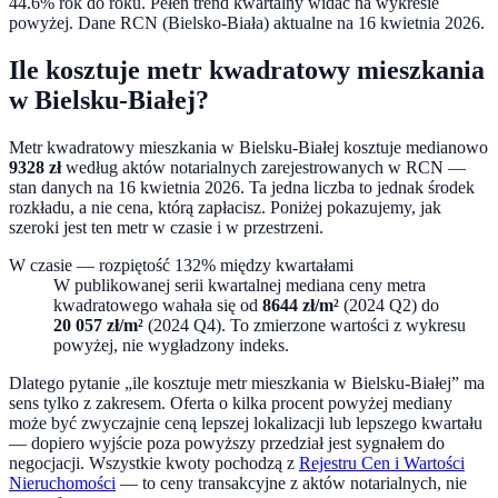
44.6% rok do roku
. Pełen trend kwartalny widać na wykresie
powyżej. Dane RCN (
Bielsko-Biała
) aktualne na
16 kwietnia 2026
.
Ile kosztuje metr kwadratowy mieszkania
w
Bielsku-Białej
?
Metr kwadratowy mieszkania w
Bielsku-Białej
kosztuje medianowo
9328
zł
według aktów notarialnych zarejestrowanych w RCN —
stan danych na
16 kwietnia 2026
. Ta jedna liczba to jednak środek
rozkładu, a nie cena, którą zapłacisz. Poniżej pokazujemy, jak
szeroki jest ten metr w czasie i w przestrzeni.
W czasie — rozpiętość
132
% między kwartałami
W publikowanej serii kwartalnej mediana ceny metra
kwadratowego wahała się od
8644
zł/m²
(
2024 Q2
) do
20 057
zł/m²
(
2024 Q4
). To zmierzone wartości z wykresu
powyżej, nie wygładzony indeks.
Dlatego pytanie „ile kosztuje metr mieszkania w
Bielsku-Białej
” ma
sens tylko z zakresem. Oferta o kilka procent powyżej mediany
może być zwyczajnie ceną lepszej lokalizacji lub lepszego kwartału
— dopiero wyjście poza powyższy przedział jest sygnałem do
negocjacji. Wszystkie kwoty pochodzą z
Rejestru Cen i Wartości
Nieruchomości
— to ceny transakcyjne z aktów notarialnych, nie