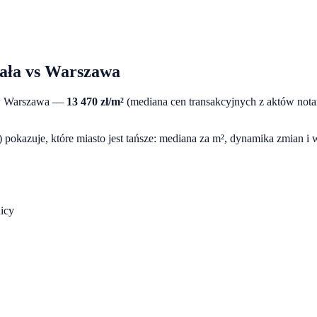
ała
vs
Warszawa
w
Warszawa
—
13 470
zł/m²
(mediana cen transakcyjnych z aktów not
pokazuje, które miasto jest tańsze: mediana za m², dynamika zmian i
icy