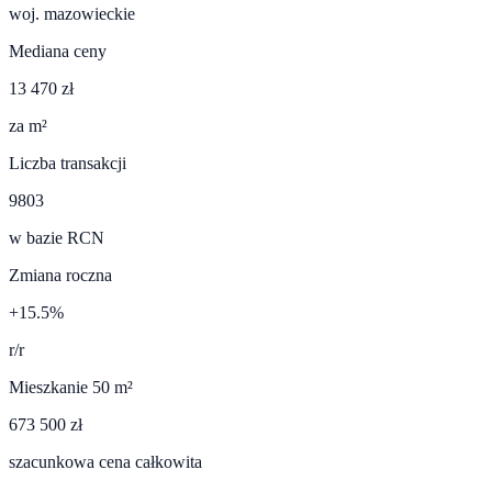
woj.
mazowieckie
Mediana ceny
13 470 zł
za m²
Liczba transakcji
9803
w bazie RCN
Zmiana roczna
+15.5%
r/r
Mieszkanie 50 m²
673 500 zł
szacunkowa cena całkowita