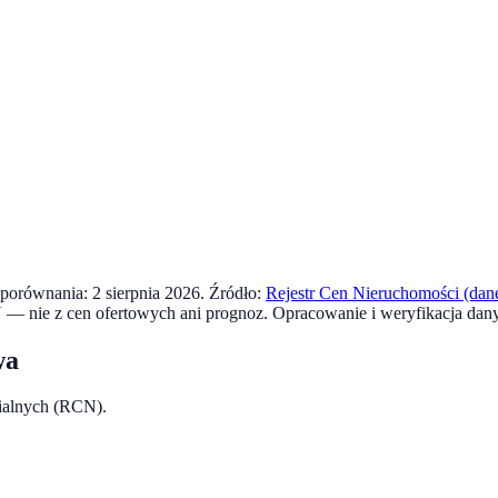
a porównania:
2 sierpnia 2026
. Źródło:
Rejestr Cen Nieruchomości (dane
 — nie z cen ofertowych ani prognoz.
Opracowanie i weryfikacja dan
wa
rialnych (RCN).