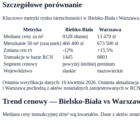
Szczegółowe porównanie
Kluczowe metryki rynku nieruchomości w
Bielsko-Biała
i
Warszawa
Metryka
Bielsko-Biała
Warszawa
Mediana ceny za m²
9328
zł
taniej
13 470
zł
Mieszkanie 50 m² (szacunek)
466 400
zł
673 500
zł
Zmiana cen r/r
-12
%
+
15.5
%
Transakcje w bazie RCN
1445
9803
Segment cenowy
powyżej średniej
premium
Województwo
slaskie
mazowieckie
Ostatnia weryfikacja danych:
16 kwietnia 2026
.
Ostatnia aktualizacj
i
Warszawa
pochodzą z aktów notarialnych zarejestrowanych w RCN
Trend cenowy —
Bielsko-Biała
vs
Warsza
Mediana ceny transakcyjnej zł/m² wg kwartałów. Dane z aktów nota