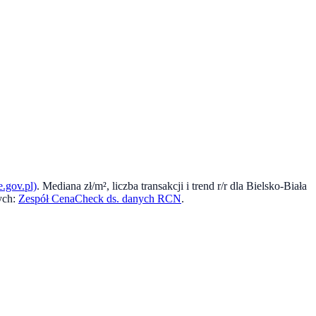
.gov.pl)
. Mediana zł/m², liczba transakcji i trend r/r dla
Bielsko-Biała
ych:
Zespół CenaCheck ds. danych RCN
.