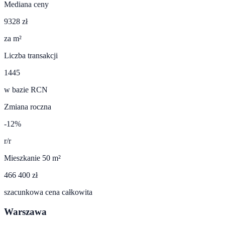
Mediana ceny
9328 zł
za m²
Liczba transakcji
1445
w bazie RCN
Zmiana roczna
-12%
r/r
Mieszkanie 50 m²
466 400 zł
szacunkowa cena całkowita
Warszawa