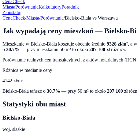
CenaCheck
Miasta
Porównania
Kalkulatory
Poradnik
Zainstaluj
CenaCheck
/
Miasta
/
Porównania
/
Bielsko-Biała
vs
Warszawa
Jak wypadają ceny mieszkań —
Bielsko-Bi
Mieszkanie w
Bielsko-Biała
kosztuje obecnie średnio
9328
zł/m²
, a 
o
30.7
%
— przy mieszkaniu 50 m² to około
207 100
zł
różnicy.
Porównanie realnych cen transakcyjnych z aktów notarialnych (RCN) 
Różnica w medianie ceny
4142
zł/m²
Bielsko-Biała
tańsze o
30.7
%
— przy 50 m² to około
207 100
zł
różn
Statystyki obu miast
Bielsko-Biała
woj.
slaskie