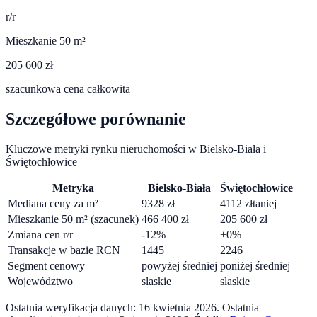
r/r
Mieszkanie 50 m²
205 600 zł
szacunkowa cena całkowita
Szczegółowe porównanie
Kluczowe metryki rynku nieruchomości w
Bielsko-Biała
i
Świętochłowice
Metryka
Bielsko-Biała
Świętochłowice
Mediana ceny za m²
9328
zł
4112
zł
taniej
Mieszkanie 50 m² (szacunek)
466 400
zł
205 600
zł
Zmiana cen r/r
-12
%
+
0
%
Transakcje w bazie RCN
1445
2246
Segment cenowy
powyżej średniej
poniżej średniej
Województwo
slaskie
slaskie
Ostatnia weryfikacja danych:
16 kwietnia 2026
.
Ostatnia