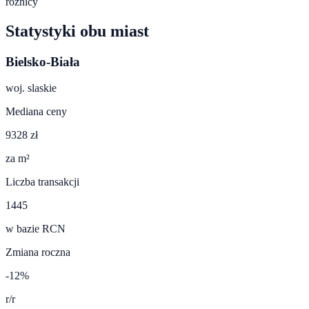
różnicy
Statystyki obu miast
Bielsko-Biała
woj.
slaskie
Mediana ceny
9328 zł
za m²
Liczba transakcji
1445
w bazie RCN
Zmiana roczna
-12%
r/r