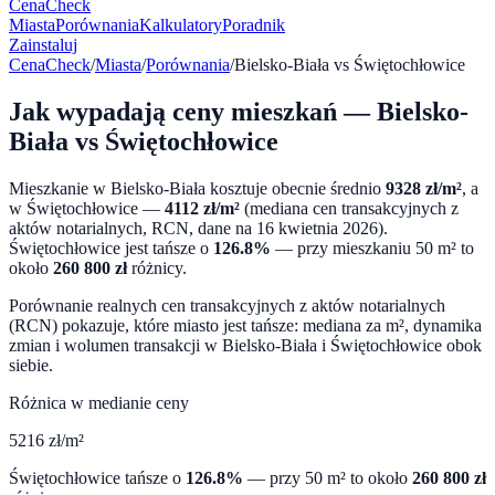
CenaCheck
Miasta
Porównania
Kalkulatory
Poradnik
Zainstaluj
CenaCheck
/
Miasta
/
Porównania
/
Bielsko-Biała
vs
Świętochłowice
Jak wypadają ceny mieszkań —
Bielsko-
Biała
vs
Świętochłowice
Mieszkanie w
Bielsko-Biała
kosztuje obecnie średnio
9328
zł/m²
, a
w
Świętochłowice
—
4112
zł/m²
(mediana cen transakcyjnych z
aktów notarialnych, RCN, dane na
16 kwietnia 2026
).
Świętochłowice
jest tańsze o
126.8
%
— przy mieszkaniu 50 m² to
około
260 800
zł
różnicy.
Porównanie realnych cen transakcyjnych z aktów notarialnych
(RCN) pokazuje, które miasto jest tańsze: mediana za m², dynamika
zmian i wolumen transakcji w
Bielsko-Biała
i
Świętochłowice
obok
siebie.
Różnica w medianie ceny
5216
zł/m²
Świętochłowice
tańsze o
126.8
%
— przy 50 m² to około
260 800
zł