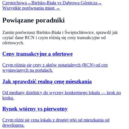
Częstochowa
→
Bielsko-Biała
vs
Dąbrowa Górnicza
→
Wszystkie porównania miast →
Powiązane poradniki
Zanim porównasz
Bielsko-Biała
i
Świętochłowice
, sprawdź jak
czytać dane RCN i czym różnią się ceny transakcyjne od
ofertowych.
Ceny transakcyjne a ofertowe
Czym różnią się ceny z aktów notarialnych (RCN) od cen
wystawianych na portalach.
Jak sprawdzić realną cenę mieszkania
Od mediany dzielnicy do wyceny konkretnego lokalu — krok po
kroku.
Rynek wtórny vs pierwotny
Czym różni się cena lokalu z drugiej ręki od mieszkania od
dewelopera.