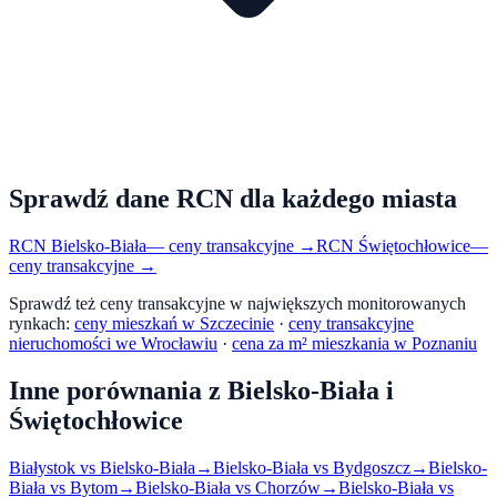
Sprawdź dane RCN dla każdego miasta
RCN
Bielsko-Biała
— ceny transakcyjne →
RCN
Świętochłowice
—
ceny transakcyjne →
Sprawdź też ceny transakcyjne w największych monitorowanych
rynkach:
ceny mieszkań w Szczecinie
·
ceny transakcyjne
nieruchomości we Wrocławiu
·
cena za m² mieszkania w Poznaniu
Inne porównania z
Bielsko-Biała
i
Świętochłowice
Białystok
vs
Bielsko-Biała
→
Bielsko-Biała
vs
Bydgoszcz
→
Bielsko-
Biała
vs
Bytom
→
Bielsko-Biała
vs
Chorzów
→
Bielsko-Biała
vs