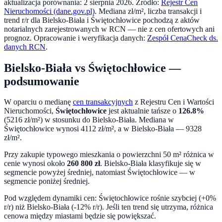
aktualizacja porównania:
2 sierpnia 2026
. Źródło:
Rejestr Cen
Nieruchomości (dane.gov.pl)
. Mediana zł/m², liczba transakcji i
trend r/r dla
Bielsko-Biała
i
Świętochłowice
pochodzą z aktów
notarialnych zarejestrowanych w RCN — nie z cen ofertowych ani
prognoz.
Opracowanie i weryfikacja danych:
Zespół CenaCheck ds.
danych RCN
.
Bielsko-Biała
vs
Świętochłowice
—
podsumowanie
W oparciu o medianę
cen transakcyjnych
z Rejestru Cen i Wartości
Nieruchomości,
Świętochłowice
jest aktualnie tańsze o
126.8
%
(
5216
zł/m²) w stosunku do
Bielsko-Biała
. Mediana w
Świętochłowice
wynosi
4112
zł/m², a w
Bielsko-Biała
—
9328
zł/m².
Przy zakupie typowego mieszkania o powierzchni
50
m² różnica w
cenie wynosi około
260 800
zł
.
Bielsko-Biała klasyfikuje się w
segmencie powyżej średniej, natomiast Świętochłowice — w
segmencie poniżej średniej.
Pod względem dynamiki cen:
Świętochłowice rośnie szybciej (+0%
r/r) niż Bielsko-Biała (-12% r/r). Jeśli ten trend się utrzyma, różnica
cenowa między miastami będzie się powiększać.