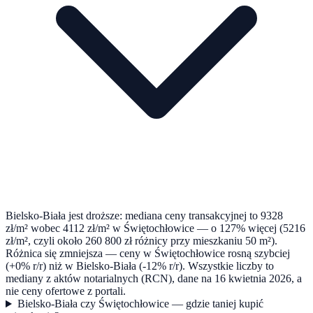
Bielsko-Biała jest droższe: mediana ceny transakcyjnej to 9328
zł/m² wobec 4112 zł/m² w Świętochłowice — o 127% więcej (5216
zł/m², czyli około 260 800 zł różnicy przy mieszkaniu 50 m²).
Różnica się zmniejsza — ceny w Świętochłowice rosną szybciej
(+0% r/r) niż w Bielsko-Biała (-12% r/r). Wszystkie liczby to
mediany z aktów notarialnych (RCN), dane na 16 kwietnia 2026, a
nie ceny ofertowe z portali.
Bielsko-Biała czy Świętochłowice — gdzie taniej kupić