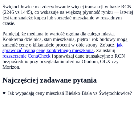
Świętochłowice ma zdecydowanie więcej transakcji w bazie RCN
(2246 vs 1445), co wskazuje na większą płynność rynku — łatwiej
jest tam znaleźć kupca lub sprzedać mieszkanie w rozsądnym
czasie.
Pamiętaj, że mediana to wartość ogólna dla całego miasta.
Konkretna dzielnica, stan mieszkania, piętro i rok budowy mogą
zmienić cenę o kilkanaście procent w obie strony. Zobacz,
jak
sprawdzić realną cenę konkretnego mieszkania
.
Zainstaluj
rozszerzenie CenaCheck
i sprawdzaj dane transakcyjne z RCN
bezpośrednio przy przeglądaniu ofert na Otodom, OLX czy
Morizon.
Najczęściej zadawane pytania
Jak wypadają ceny mieszkań Bielsko-Biała vs Świętochłowice?