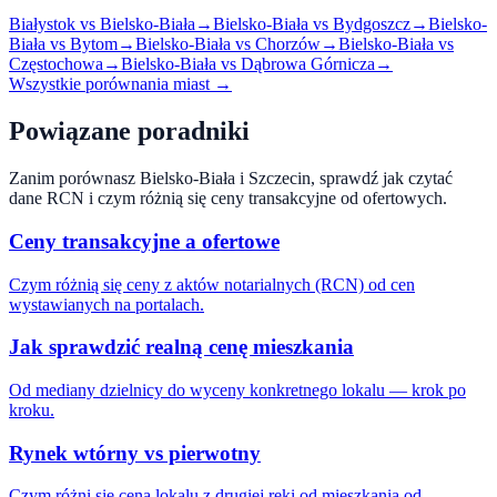
Białystok
vs
Bielsko-Biała
→
Bielsko-Biała
vs
Bydgoszcz
→
Bielsko-
Biała
vs
Bytom
→
Bielsko-Biała
vs
Chorzów
→
Bielsko-Biała
vs
Częstochowa
→
Bielsko-Biała
vs
Dąbrowa Górnicza
→
Wszystkie porównania miast →
Powiązane poradniki
Zanim porównasz
Bielsko-Biała
i
Szczecin
, sprawdź jak czytać
dane RCN i czym różnią się ceny transakcyjne od ofertowych.
Ceny transakcyjne a ofertowe
Czym różnią się ceny z aktów notarialnych (RCN) od cen
wystawianych na portalach.
Jak sprawdzić realną cenę mieszkania
Od mediany dzielnicy do wyceny konkretnego lokalu — krok po
kroku.
Rynek wtórny vs pierwotny
Czym różni się cena lokalu z drugiej ręki od mieszkania od