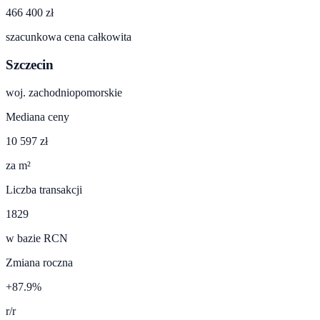
466 400 zł
szacunkowa cena całkowita
Szczecin
woj.
zachodniopomorskie
Mediana ceny
10 597 zł
za m²
Liczba transakcji
1829
w bazie RCN
Zmiana roczna
+87.9%
r/r