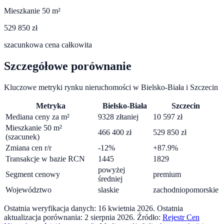
Mieszkanie 50 m²
529 850 zł
szacunkowa cena całkowita
Szczegółowe porównanie
Kluczowe metryki rynku nieruchomości w
Bielsko-Biała
i
Szczecin
Metryka
Bielsko-Biała
Szczecin
Mediana ceny za m²
9328
zł
taniej
10 597
zł
Mieszkanie 50 m²
466 400
zł
529 850
zł
(szacunek)
Zmiana cen r/r
-12
%
+
87.9
%
Transakcje w bazie RCN
1445
1829
powyżej
Segment cenowy
premium
średniej
Województwo
slaskie
zachodniopomorskie
Ostatnia weryfikacja danych:
16 kwietnia 2026
.
Ostatnia
aktualizacja porównania:
2 sierpnia 2026
. Źródło:
Rejestr Cen