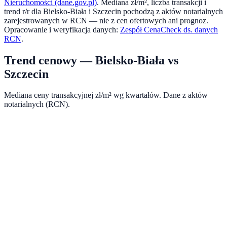
Nieruchomości (dane.gov.pl)
. Mediana zł/m², liczba transakcji i
trend r/r dla
Bielsko-Biała
i
Szczecin
pochodzą z aktów notarialnych
zarejestrowanych w RCN — nie z cen ofertowych ani prognoz.
Opracowanie i weryfikacja danych:
Zespół CenaCheck ds. danych
RCN
.
Trend cenowy —
Bielsko-Biała
vs
Szczecin
Mediana ceny transakcyjnej zł/m² wg kwartałów. Dane z aktów
notarialnych (RCN).