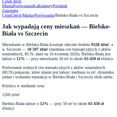
CenaCheck
Miasta
Porównania
Kalkulatory
Poradnik
Zainstaluj
CenaCheck
/
Miasta
/
Porównania
/
Bielsko-Biała
vs
Szczecin
Jak wypadają ceny mieszkań —
Bielsko-
Biała
vs
Szczecin
Mieszkanie w
Bielsko-Biała
kosztuje obecnie średnio
9328
zł/m²
, a
w
Szczecin
—
10 597
zł/m²
(mediana cen transakcyjnych z aktów
notarialnych, RCN, dane na
16 kwietnia 2026
).
Bielsko-Biała
jest
tańsze o
12
%
— przy mieszkaniu 50 m² to około
63 450
zł
różnicy.
Porównanie realnych cen transakcyjnych z aktów notarialnych
(RCN) pokazuje, które miasto jest tańsze: mediana za m², dynamika
zmian i wolumen transakcji w
Bielsko-Biała
i
Szczecin
obok siebie.
Różnica w medianie ceny
1269
zł/m²
Bielsko-Biała
tańsze o
12
%
— przy 50 m² to około
63 450
zł
różnicy