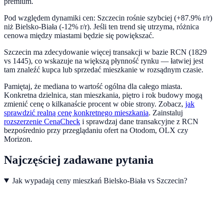
premium.
Pod względem dynamiki cen:
Szczecin rośnie szybciej (+87.9% r/r)
niż Bielsko-Biała (-12% r/r). Jeśli ten trend się utrzyma, różnica
cenowa między miastami będzie się powiększać.
Szczecin ma zdecydowanie więcej transakcji w bazie RCN (1829
vs 1445), co wskazuje na większą płynność rynku — łatwiej jest
tam znaleźć kupca lub sprzedać mieszkanie w rozsądnym czasie.
Pamiętaj, że mediana to wartość ogólna dla całego miasta.
Konkretna dzielnica, stan mieszkania, piętro i rok budowy mogą
zmienić cenę o kilkanaście procent w obie strony. Zobacz,
jak
sprawdzić realną cenę konkretnego mieszkania
.
Zainstaluj
rozszerzenie CenaCheck
i sprawdzaj dane transakcyjne z RCN
bezpośrednio przy przeglądaniu ofert na Otodom, OLX czy
Morizon.
Najczęściej zadawane pytania
Jak wypadają ceny mieszkań Bielsko-Biała vs Szczecin?