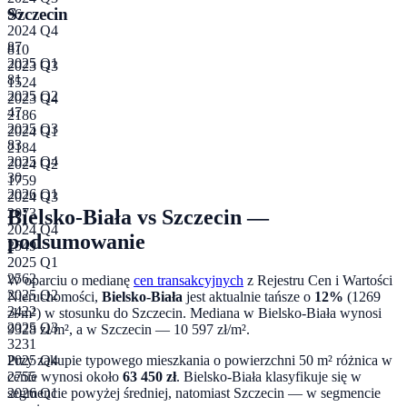
Szczecin
96
2024 Q4
87
810
2025 Q1
2023 Q3
81
1524
2025 Q2
2023 Q4
47
2186
2025 Q3
2024 Q1
83
2184
2025 Q4
2024 Q2
30
1759
2026 Q1
2024 Q3
Bielsko-Biała
vs
Szczecin
—
2073
2024 Q4
podsumowanie
2549
2025 Q1
2562
W oparciu o medianę
cen transakcyjnych
z Rejestru Cen i Wartości
2025 Q2
Nieruchomości,
Bielsko-Biała
jest aktualnie tańsze o
12
%
(
1269
3422
zł/m²) w stosunku do
Szczecin
. Mediana w
Bielsko-Biała
wynosi
2025 Q3
9328
zł/m², a w
Szczecin
—
10 597
zł/m².
3231
Przy zakupie typowego mieszkania o powierzchni
50
m² różnica w
2025 Q4
cenie wynosi około
63 450
zł
.
Bielsko-Biała klasyfikuje się w
2755
segmencie powyżej średniej, natomiast Szczecin — w segmencie
2026 Q1