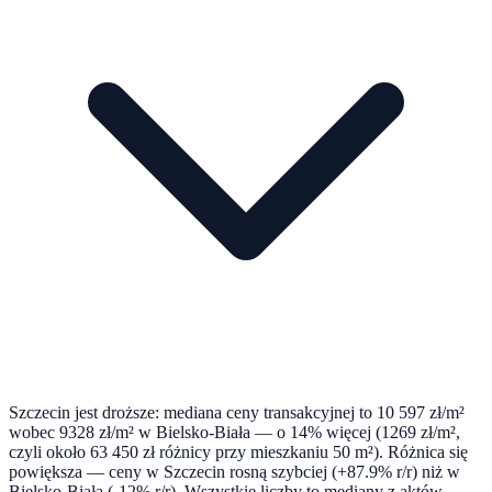
Szczecin jest droższe: mediana ceny transakcyjnej to 10 597 zł/m²
wobec 9328 zł/m² w Bielsko-Biała — o 14% więcej (1269 zł/m²,
czyli około 63 450 zł różnicy przy mieszkaniu 50 m²). Różnica się
powiększa — ceny w Szczecin rosną szybciej (+87.9% r/r) niż w
Bielsko-Biała (-12% r/r). Wszystkie liczby to mediany z aktów