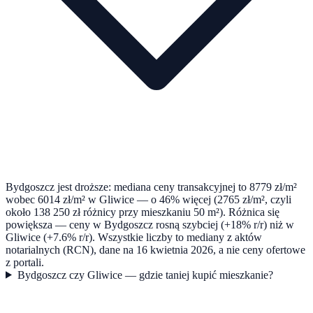
Bydgoszcz jest droższe: mediana ceny transakcyjnej to 8779 zł/m²
wobec 6014 zł/m² w Gliwice — o 46% więcej (2765 zł/m², czyli
około 138 250 zł różnicy przy mieszkaniu 50 m²). Różnica się
powiększa — ceny w Bydgoszcz rosną szybciej (+18% r/r) niż w
Gliwice (+7.6% r/r). Wszystkie liczby to mediany z aktów
notarialnych (RCN), dane na 16 kwietnia 2026, a nie ceny ofertowe
z portali.
Bydgoszcz czy Gliwice — gdzie taniej kupić mieszkanie?