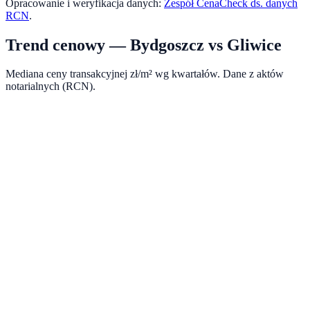
Opracowanie i weryfikacja danych:
Zespół CenaCheck ds. danych
RCN
.
Trend cenowy —
Bydgoszcz
vs
Gliwice
Mediana ceny transakcyjnej zł/m² wg kwartałów. Dane z aktów
notarialnych (RCN).