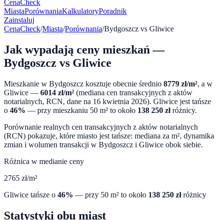
CenaCheck
Miasta
Porównania
Kalkulatory
Poradnik
Zainstaluj
CenaCheck
/
Miasta
/
Porównania
/
Bydgoszcz
vs
Gliwice
Jak wypadają ceny mieszkań —
Bydgoszcz
vs
Gliwice
Mieszkanie w
Bydgoszcz
kosztuje obecnie średnio
8779
zł/m²
, a w
Gliwice
—
6014
zł/m²
(mediana cen transakcyjnych z aktów
notarialnych, RCN, dane na
16 kwietnia 2026
).
Gliwice
jest tańsze
o
46
%
— przy mieszkaniu 50 m² to około
138 250
zł
różnicy.
Porównanie realnych cen transakcyjnych z aktów notarialnych
(RCN) pokazuje, które miasto jest tańsze: mediana za m², dynamika
zmian i wolumen transakcji w
Bydgoszcz
i
Gliwice
obok siebie.
Różnica w medianie ceny
2765
zł/m²
Gliwice
tańsze o
46
%
— przy 50 m² to około
138 250
zł
różnicy
Statystyki obu miast