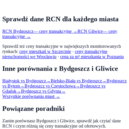
Sprawdź dane RCN dla każdego miasta
RCN
Bydgoszcz
— ceny transakcyjne →
RCN
Gliwice
— ceny
transakcyjne →
Sprawdź też ceny transakcyjne w największych monitorowanych
rynkach:
ceny mieszkań w Szczecinie
·
ceny transakcyjne
nieruchomości we Wrocławiu
·
cena za m² mieszkania w Poznaniu
Inne porównania z
Bydgoszcz
i
Gliwice
Białystok
vs
Bydgoszcz
→
Bielsko-Biała
vs
Bydgoszcz
→
Bydgoszcz
vs
Bytom
→
Bydgoszcz
vs
Częstochowa
→
Bydgoszcz
vs
Gdańsk
→
Bydgoszcz
vs
Gdynia
→
Wszystkie porównania miast →
Powiązane poradniki
Zanim porównasz
Bydgoszcz
i
Gliwice
, sprawdź jak czytać dane
RCN i czym różnią się ceny transakcyjne od ofertowych.