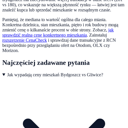
vs 180), co wskazuje na większą płynność rynku — łatwiej jest tam
znaleźć kupca lub sprzedać mieszkanie w rozsądnym czasie.
Pamiętaj, że mediana to wartość ogólna dla całego miasta.
Konkretna dzielnica, stan mieszkania, piętro i rok budowy mogą
zmienić cenę o kilkanaście procent w obie strony. Zobacz,
jak
sprawdzić realną cenę konkretnego mieszkania
.
Zainstaluj
rozszerzenie CenaCheck
i sprawdzaj dane transakcyjne z RCN
bezpośrednio przy przeglądaniu ofert na Otodom, OLX czy
Morizon.
Najczęściej zadawane pytania
Jak wypadają ceny mieszkań Bydgoszcz vs Gliwice?