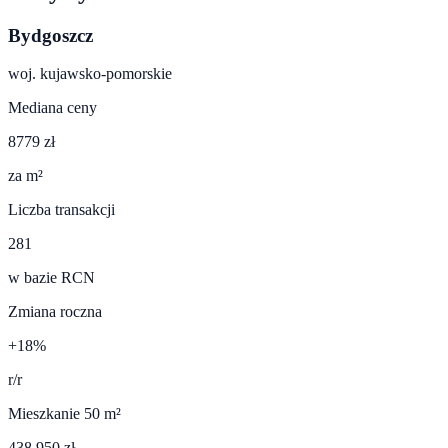
Bydgoszcz
woj.
kujawsko-pomorskie
Mediana ceny
8779 zł
za m²
Liczba transakcji
281
w bazie RCN
Zmiana roczna
+18%
r/r
Mieszkanie 50 m²
438 950 zł