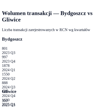
Wolumen transakcji —
Bydgoszcz
vs
Gliwice
Liczba transakcji zarejestrowanych w RCN wg kwartałów
Bydgoszcz
801
2023 Q3
997
2023 Q4
1878
2024 Q1
1550
2024 Q2
888
2024 Q3
Gliwice
687
2024 Q4
1630
300
2025 Q1
2023 Q3