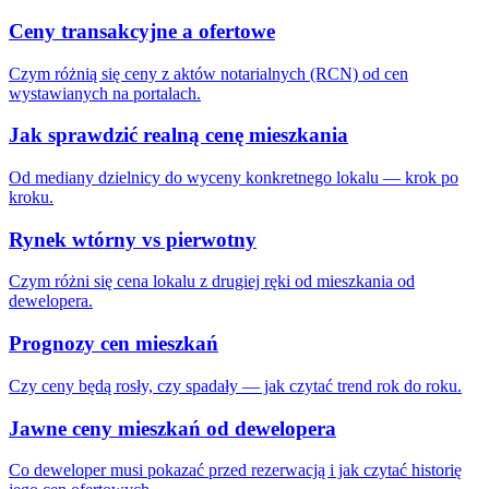
Ceny transakcyjne a ofertowe
Czym różnią się ceny z aktów notarialnych (RCN) od cen
wystawianych na portalach.
Jak sprawdzić realną cenę mieszkania
Od mediany dzielnicy do wyceny konkretnego lokalu — krok po
kroku.
Rynek wtórny vs pierwotny
Czym różni się cena lokalu z drugiej ręki od mieszkania od
dewelopera.
Prognozy cen mieszkań
Czy ceny będą rosły, czy spadały — jak czytać trend rok do roku.
Jawne ceny mieszkań od dewelopera
Co deweloper musi pokazać przed rezerwacją i jak czytać historię