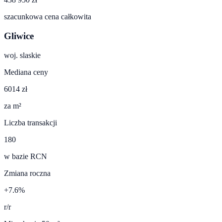
szacunkowa cena całkowita
Gliwice
woj.
slaskie
Mediana ceny
6014 zł
za m²
Liczba transakcji
180
w bazie RCN
Zmiana roczna
+7.6%
r/r