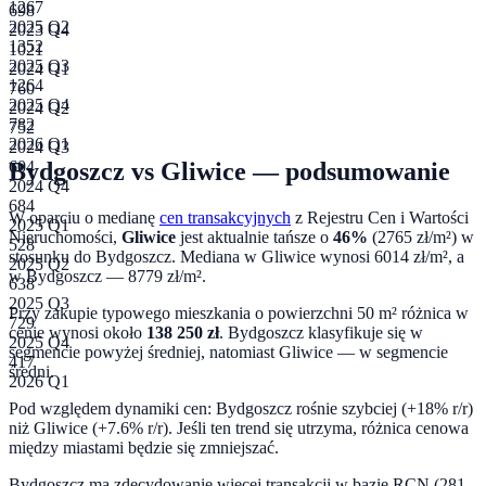
1267
698
2025 Q2
2023 Q4
1352
1021
2025 Q3
2024 Q1
1264
760
2025 Q4
2024 Q2
782
752
2026 Q1
2024 Q3
Bydgoszcz
vs
Gliwice
— podsumowanie
604
2024 Q4
684
W oparciu o medianę
cen transakcyjnych
z Rejestru Cen i Wartości
2025 Q1
Nieruchomości,
Gliwice
jest aktualnie tańsze o
46
%
(
2765
zł/m²) w
528
stosunku do
Bydgoszcz
. Mediana w
Gliwice
wynosi
6014
zł/m², a
2025 Q2
w
Bydgoszcz
—
8779
zł/m².
638
2025 Q3
Przy zakupie typowego mieszkania o powierzchni
50
m² różnica w
729
cenie wynosi około
138 250
zł
.
Bydgoszcz klasyfikuje się w
2025 Q4
segmencie powyżej średniej, natomiast Gliwice — w segmencie
417
średni.
2026 Q1
Pod względem dynamiki cen:
Bydgoszcz rośnie szybciej (+18% r/r)
niż Gliwice (+7.6% r/r). Jeśli ten trend się utrzyma, różnica cenowa
między miastami będzie się zmniejszać.
Bydgoszcz ma zdecydowanie więcej transakcji w bazie RCN (281