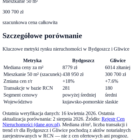
Mieszkanie 50 m²
300 700 zł
szacunkowa cena całkowita
Szczegółowe porównanie
Kluczowe metryki rynku nieruchomości w
Bydgoszcz
i
Gliwice
Metryka
Bydgoszcz
Gliwice
Mediana ceny za m²
8779
zł
6014
zł
taniej
Mieszkanie 50 m² (szacunek)
438 950
zł
300 700
zł
Zmiana cen r/r
+
18
%
+
7.6
%
Transakcje w bazie RCN
281
180
Segment cenowy
powyżej średniej
średni
Województwo
kujawsko-pomorskie
slaskie
Ostatnia weryfikacja danych:
16 kwietnia 2026
.
Ostatnia
aktualizacja porównania:
2 sierpnia 2026
. Źródło:
Rejestr Cen
Nieruchomości (dane.gov.pl)
. Mediana zł/m², liczba transakcji i
trend r/r dla
Bydgoszcz
i
Gliwice
pochodzą z aktów notarialnych
zarejestrowanych w RCN — nie z cen ofertowych ani prognoz.