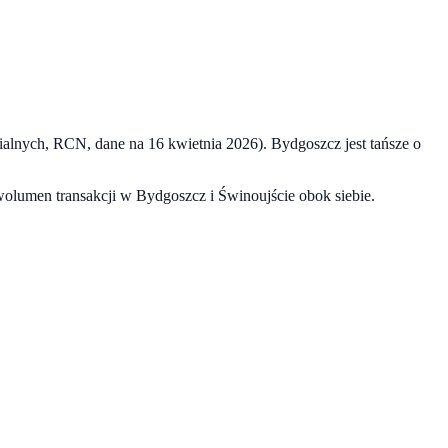
rialnych, RCN, dane na
16 kwietnia 2026
).
Bydgoszcz
jest tańsze o
 wolumen transakcji w
Bydgoszcz
i
Świnoujście
obok siebie.