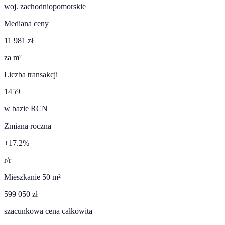
woj.
zachodniopomorskie
Mediana ceny
11 981 zł
za m²
Liczba transakcji
1459
w bazie RCN
Zmiana roczna
+17.2%
r/r
Mieszkanie 50 m²
599 050 zł
szacunkowa cena całkowita