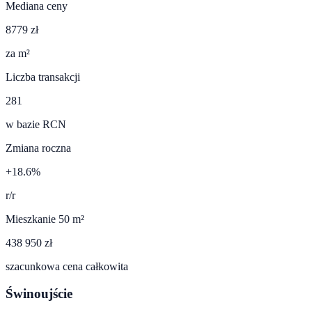
Mediana ceny
8779 zł
za m²
Liczba transakcji
281
w bazie RCN
Zmiana roczna
+18.6%
r/r
Mieszkanie 50 m²
438 950 zł
szacunkowa cena całkowita
Świnoujście