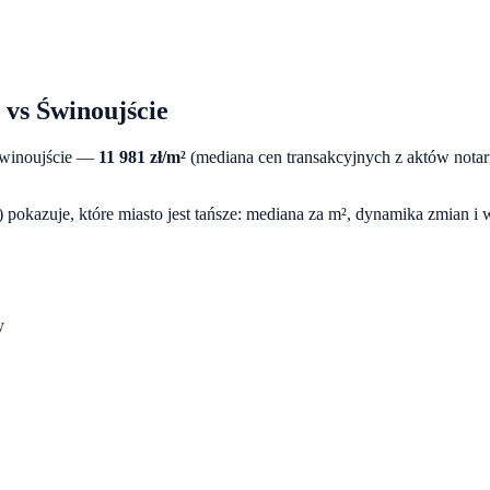
vs
Świnoujście
winoujście
—
11 981
zł/m²
(mediana cen transakcyjnych z aktów nota
pokazuje, które miasto jest tańsze: mediana za m², dynamika zmian i
y