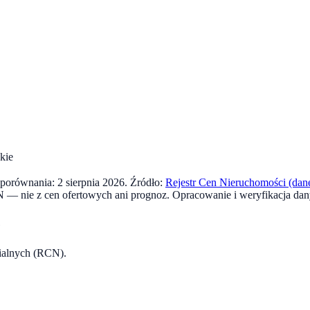
kie
a porównania:
2 sierpnia 2026
. Źródło:
Rejestr Cen Nieruchomości (dane
 — nie z cen ofertowych ani prognoz.
Opracowanie i weryfikacja dan
e
rialnych (RCN).