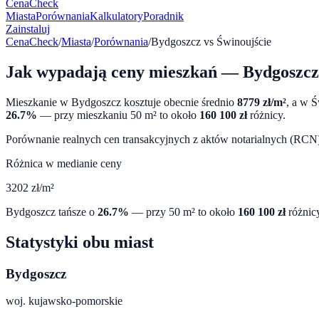
CenaCheck
Miasta
Porównania
Kalkulatory
Poradnik
Zainstaluj
CenaCheck
/
Miasta
/
Porównania
/
Bydgoszcz
vs
Świnoujście
Jak wypadają ceny mieszkań —
Bydgoszcz
Mieszkanie w
Bydgoszcz
kosztuje obecnie średnio
8779
zł/m²
, a w
Ś
26.7
%
— przy mieszkaniu 50 m² to około
160 100
zł
różnicy.
Porównanie realnych cen transakcyjnych z aktów notarialnych (RCN) 
Różnica w medianie ceny
3202
zł/m²
Bydgoszcz
tańsze o
26.7
%
— przy 50 m² to około
160 100
zł
różnic
Statystyki obu miast
Bydgoszcz
woj.
kujawsko-pomorskie