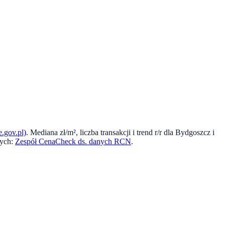
.gov.pl)
. Mediana zł/m², liczba transakcji i trend r/r dla
Bydgoszcz
i
ych:
Zespół CenaCheck ds. danych RCN
.