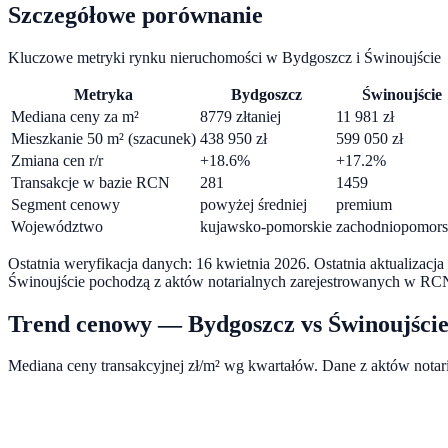
Szczegółowe porównanie
Kluczowe metryki rynku nieruchomości w
Bydgoszcz
i
Świnoujście
Metryka
Bydgoszcz
Świnoujście
Mediana ceny za m²
8779
zł
taniej
11 981
zł
Mieszkanie 50 m² (szacunek)
438 950
zł
599 050
zł
Zmiana cen r/r
+
18.6
%
+
17.2
%
Transakcje w bazie RCN
281
1459
Segment cenowy
powyżej średniej
premium
Województwo
kujawsko-pomorskie
zachodniopomors
Ostatnia weryfikacja danych:
16 kwietnia 2026
.
Ostatnia aktualizacj
Świnoujście
pochodzą z aktów notarialnych zarejestrowanych w RCN
Trend cenowy —
Bydgoszcz
vs
Świnoujści
Mediana ceny transakcyjnej zł/m² wg kwartałów. Dane z aktów nota