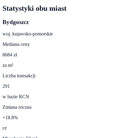
Statystyki obu miast
Bydgoszcz
woj.
kujawsko-pomorskie
Mediana ceny
8684 zł
za m²
Liczba transakcji
291
w bazie RCN
Zmiana roczna
+18.8%
r/r