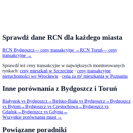
Sprawdź dane RCN dla każdego miasta
RCN
Bydgoszcz
— ceny transakcyjne →
RCN
Toruń
— ceny
transakcyjne →
Sprawdź też ceny transakcyjne w największych monitorowanych
rynkach:
ceny mieszkań w Szczecinie
·
ceny transakcyjne
nieruchomości we Wrocławiu
·
cena za m² mieszkania w Poznaniu
Inne porównania z
Bydgoszcz
i
Toruń
Białystok
vs
Bydgoszcz
→
Bielsko-Biała
vs
Bydgoszcz
→
Bydgoszcz
vs
Bytom
→
Bydgoszcz
vs
Częstochowa
→
Bydgoszcz
vs
Gdańsk
→
Bydgoszcz
vs
Gdynia
→
Wszystkie porównania miast →
Powiązane poradniki