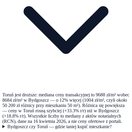
Toruń jest droższe: mediana ceny transakcyjnej to 9688 zł/m² wobec
8684 zł/m² w Bydgoszcz — o 12% więcej (1004 zł/m², czyli około
50 200 zł różnicy przy mieszkaniu 50 m²). Różnica się powiększa
— ceny w Toruń rosną szybciej (+33.3% r/r) niż w Bydgoszcz
(+18.8% r/r). Wszystkie liczby to mediany z aktów notarialnych
(RCN), dane na 16 kwietnia 2026, a nie ceny ofertowe z portali.
Bydgoszcz czy Toruń — gdzie taniej kupić mieszkanie?