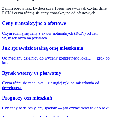
Zanim porównasz
Bydgoszcz
i
Toruń
, sprawdź jak czytać dane
RCN i czym różnią się ceny transakcyjne od ofertowych.
Ceny transakcyjne a ofertowe
Czym różnią się ceny z aktów notarialnych (RCN) od cen
wystawianych na portalach.
Jak sprawdzić realną cenę mieszkania
Od mediany dzielnicy do wyceny konkretnego lokalu — krok po
kroku.
Rynek wtórny vs pierwotny
Czym różni się cena lokalu z drugiej ręki od mieszkania od
dewelopera.
Prognozy cen mieszkań
Czy ceny będą rosły, czy spadały — jak czytać trend rok do roku.