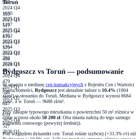
Toruń
687
2024 Q4
1630
355
2025 Q1
2023 Q3
1267
517
2025 Q2
2023 Q4
1352
679
2025 Q3
2024 Q1
1264
579
2025 Q4
2024 Q2
782
499
2026 Q1
2024 Q3
Bydgoszcz
vs
Toruń
— podsumowanie
462
2024 Q4
479
W oparciu o medianę
cen transakcyjnych
z Rejestru Cen i Wartości
2025 Q1
Nieruchomości,
Bydgoszcz
jest aktualnie tańsze o
10.4
%
(
1004
546
zł/m²) w stosunku do
Toruń
. Mediana w
Bydgoszcz
wynosi
8684
2025 Q2
zł/m², a w
Toruń
—
9688
zł/m².
647
2025 Q3
Przy zakupie typowego mieszkania o powierzchni
50
m² różnica w
659
cenie wynosi około
50 200
zł
.
Oba miasta należą do tego samego
2025 Q4
segmentu cenowego (powyżej średniej).
527
2026 Q1
Pod względem dynamiki cen:
Toruń rośnie szybciej (+33.3% r/r) niż