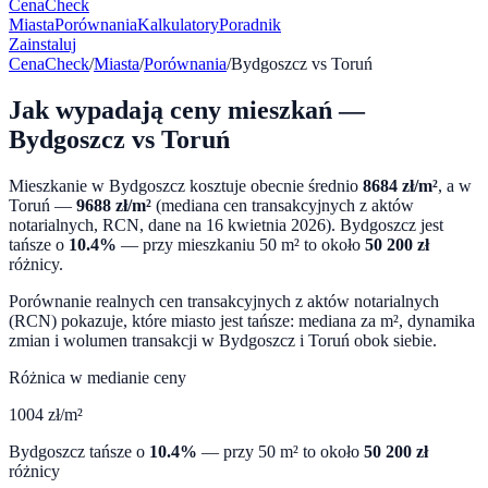
CenaCheck
Miasta
Porównania
Kalkulatory
Poradnik
Zainstaluj
CenaCheck
/
Miasta
/
Porównania
/
Bydgoszcz
vs
Toruń
Jak wypadają ceny mieszkań —
Bydgoszcz
vs
Toruń
Mieszkanie w
Bydgoszcz
kosztuje obecnie średnio
8684
zł/m²
, a w
Toruń
—
9688
zł/m²
(mediana cen transakcyjnych z aktów
notarialnych, RCN, dane na
16 kwietnia 2026
).
Bydgoszcz
jest
tańsze o
10.4
%
— przy mieszkaniu 50 m² to około
50 200
zł
różnicy.
Porównanie realnych cen transakcyjnych z aktów notarialnych
(RCN) pokazuje, które miasto jest tańsze: mediana za m², dynamika
zmian i wolumen transakcji w
Bydgoszcz
i
Toruń
obok siebie.
Różnica w medianie ceny
1004
zł/m²
Bydgoszcz
tańsze o
10.4
%
— przy 50 m² to około
50 200
zł
różnicy