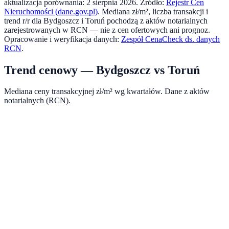
aktualizacja porównania:
2 sierpnia 2026
. Źródło:
Rejestr Cen
Nieruchomości (dane.gov.pl)
. Mediana zł/m², liczba transakcji i
trend r/r dla
Bydgoszcz
i
Toruń
pochodzą z aktów notarialnych
zarejestrowanych w RCN — nie z cen ofertowych ani prognoz.
Opracowanie i weryfikacja danych:
Zespół CenaCheck ds. danych
RCN
.
Trend cenowy —
Bydgoszcz
vs
Toruń
Mediana ceny transakcyjnej zł/m² wg kwartałów. Dane z aktów
notarialnych (RCN).