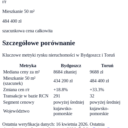
r/r
Mieszkanie 50 m²
484 400 zł
szacunkowa cena całkowita
Szczegółowe porównanie
Kluczowe metryki rynku nieruchomości w
Bydgoszcz
i
Toruń
Metryka
Bydgoszcz
Toruń
Mediana ceny za m²
8684
zł
taniej
9688
zł
Mieszkanie 50 m²
434 200
zł
484 400
zł
(szacunek)
Zmiana cen r/r
+
18.8
%
+
33.3
%
Transakcje w bazie RCN
291
32
Segment cenowy
powyżej średniej
powyżej średniej
kujawsko-
kujawsko-
Województwo
pomorskie
pomorskie
Ostatnia weryfikacja danych:
16 kwietnia 2026
.
Ostatnia