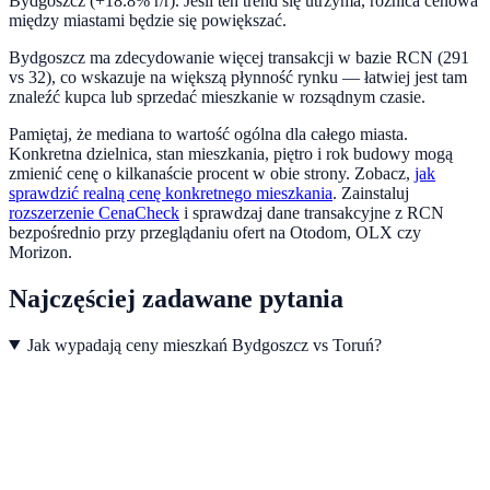
Bydgoszcz (+18.8% r/r). Jeśli ten trend się utrzyma, różnica cenowa
między miastami będzie się powiększać.
Bydgoszcz ma zdecydowanie więcej transakcji w bazie RCN (291
vs 32), co wskazuje na większą płynność rynku — łatwiej jest tam
znaleźć kupca lub sprzedać mieszkanie w rozsądnym czasie.
Pamiętaj, że mediana to wartość ogólna dla całego miasta.
Konkretna dzielnica, stan mieszkania, piętro i rok budowy mogą
zmienić cenę o kilkanaście procent w obie strony. Zobacz,
jak
sprawdzić realną cenę konkretnego mieszkania
.
Zainstaluj
rozszerzenie CenaCheck
i sprawdzaj dane transakcyjne z RCN
bezpośrednio przy przeglądaniu ofert na Otodom, OLX czy
Morizon.
Najczęściej zadawane pytania
Jak wypadają ceny mieszkań Bydgoszcz vs Toruń?