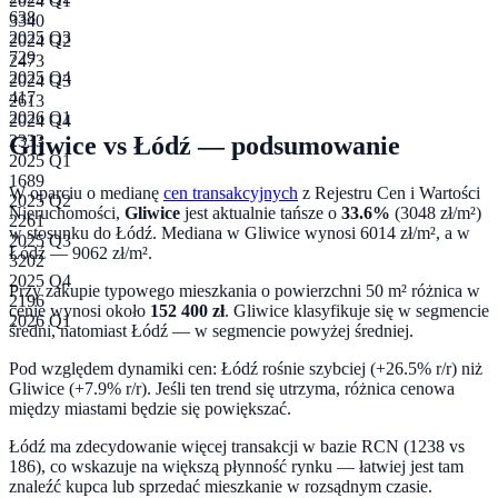
2024 Q1
638
3340
2025 Q3
2024 Q2
729
2473
2025 Q4
2024 Q3
417
2613
2026 Q1
2024 Q4
Gliwice
vs
Łódź
— podsumowanie
2333
2025 Q1
1689
W oparciu o medianę
cen transakcyjnych
z Rejestru Cen i Wartości
2025 Q2
Nieruchomości,
Gliwice
jest aktualnie tańsze o
33.6
%
(
3048
zł/m²)
2261
w stosunku do
Łódź
. Mediana w
Gliwice
wynosi
6014
zł/m², a w
2025 Q3
Łódź
—
9062
zł/m².
3202
2025 Q4
Przy zakupie typowego mieszkania o powierzchni
50
m² różnica w
2196
cenie wynosi około
152 400
zł
.
Gliwice klasyfikuje się w segmencie
2026 Q1
średni, natomiast Łódź — w segmencie powyżej średniej.
Pod względem dynamiki cen:
Łódź rośnie szybciej (+26.5% r/r) niż
Gliwice (+7.9% r/r). Jeśli ten trend się utrzyma, różnica cenowa
między miastami będzie się powiększać.
Łódź ma zdecydowanie więcej transakcji w bazie RCN (1238 vs
186), co wskazuje na większą płynność rynku — łatwiej jest tam
znaleźć kupca lub sprzedać mieszkanie w rozsądnym czasie.