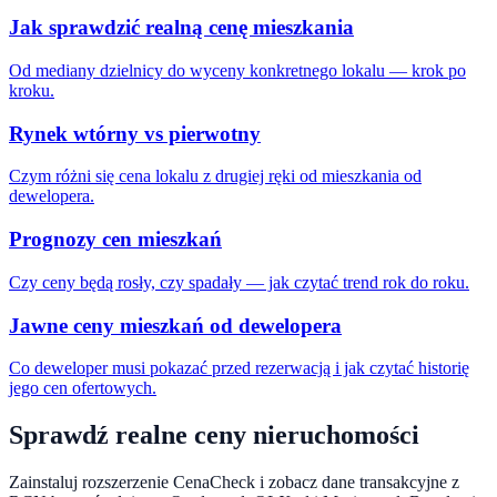
Jak sprawdzić realną cenę mieszkania
Od mediany dzielnicy do wyceny konkretnego lokalu — krok po
kroku.
Rynek wtórny vs pierwotny
Czym różni się cena lokalu z drugiej ręki od mieszkania od
dewelopera.
Prognozy cen mieszkań
Czy ceny będą rosły, czy spadały — jak czytać trend rok do roku.
Jawne ceny mieszkań od dewelopera
Co deweloper musi pokazać przed rezerwacją i jak czytać historię
jego cen ofertowych.
Sprawdź realne ceny nieruchomości
Zainstaluj rozszerzenie CenaCheck i zobacz dane transakcyjne z