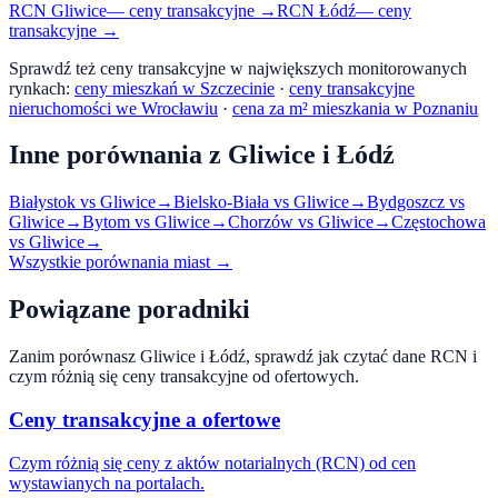
RCN
Gliwice
— ceny transakcyjne →
RCN
Łódź
— ceny
transakcyjne →
Sprawdź też ceny transakcyjne w największych monitorowanych
rynkach:
ceny mieszkań w Szczecinie
·
ceny transakcyjne
nieruchomości we Wrocławiu
·
cena za m² mieszkania w Poznaniu
Inne porównania z
Gliwice
i
Łódź
Białystok
vs
Gliwice
→
Bielsko-Biała
vs
Gliwice
→
Bydgoszcz
vs
Gliwice
→
Bytom
vs
Gliwice
→
Chorzów
vs
Gliwice
→
Częstochowa
vs
Gliwice
→
Wszystkie porównania miast →
Powiązane poradniki
Zanim porównasz
Gliwice
i
Łódź
, sprawdź jak czytać dane RCN i
czym różnią się ceny transakcyjne od ofertowych.
Ceny transakcyjne a ofertowe
Czym różnią się ceny z aktów notarialnych (RCN) od cen
wystawianych na portalach.