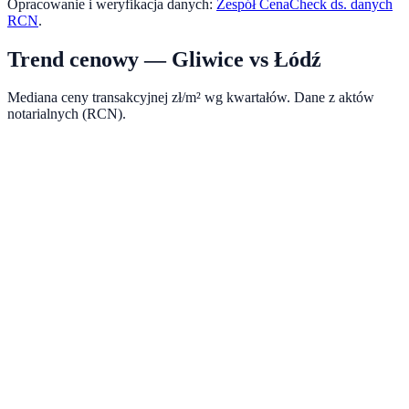
Opracowanie i weryfikacja danych:
Zespół CenaCheck ds. danych
RCN
.
Trend cenowy —
Gliwice
vs
Łódź
Mediana ceny transakcyjnej zł/m² wg kwartałów. Dane z aktów
notarialnych (RCN).