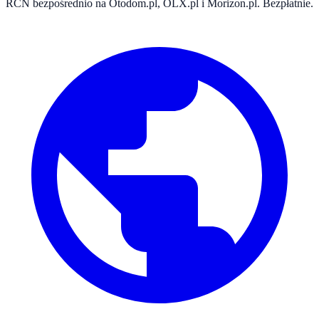
RCN bezpośrednio na Otodom.pl, OLX.pl i Morizon.pl. Bezpłatnie.