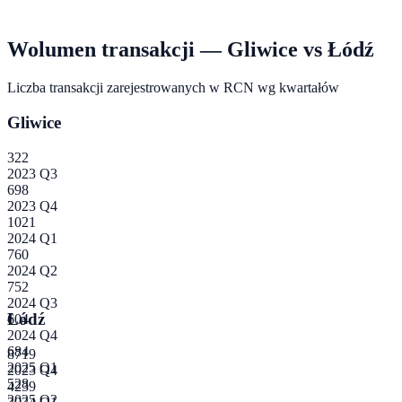
Wolumen transakcji —
Gliwice
vs
Łódź
Liczba transakcji zarejestrowanych w RCN wg kwartałów
Gliwice
322
2023 Q3
698
2023 Q4
1021
2024 Q1
760
2024 Q2
752
2024 Q3
Łódź
604
2024 Q4
684
8719
2025 Q1
2023 Q4
528
4239
2025 Q2