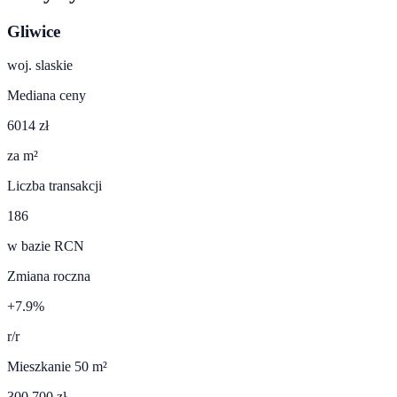
Gliwice
woj.
slaskie
Mediana ceny
6014 zł
za m²
Liczba transakcji
186
w bazie RCN
Zmiana roczna
+7.9%
r/r
Mieszkanie 50 m²
300 700 zł