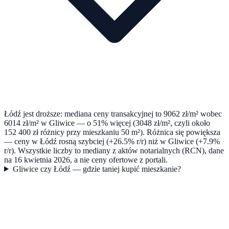
Łódź jest droższe: mediana ceny transakcyjnej to 9062 zł/m² wobec
6014 zł/m² w Gliwice — o 51% więcej (3048 zł/m², czyli około
152 400 zł różnicy przy mieszkaniu 50 m²). Różnica się powiększa
— ceny w Łódź rosną szybciej (+26.5% r/r) niż w Gliwice (+7.9%
r/r). Wszystkie liczby to mediany z aktów notarialnych (RCN), dane
na 16 kwietnia 2026, a nie ceny ofertowe z portali.
Gliwice czy Łódź — gdzie taniej kupić mieszkanie?