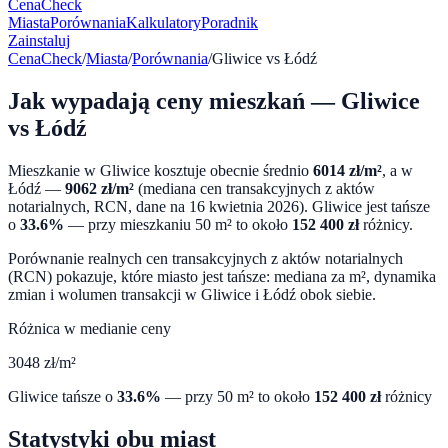
CenaCheck
Miasta
Porównania
Kalkulatory
Poradnik
Zainstaluj
CenaCheck
/
Miasta
/
Porównania
/
Gliwice
vs
Łódź
Jak wypadają ceny mieszkań —
Gliwice
vs
Łódź
Mieszkanie w
Gliwice
kosztuje obecnie średnio
6014
zł/m²
, a w
Łódź
—
9062
zł/m²
(mediana cen transakcyjnych z aktów
notarialnych, RCN, dane na
16 kwietnia 2026
).
Gliwice
jest tańsze
o
33.6
%
— przy mieszkaniu 50 m² to około
152 400
zł
różnicy.
Porównanie realnych cen transakcyjnych z aktów notarialnych
(RCN) pokazuje, które miasto jest tańsze: mediana za m², dynamika
zmian i wolumen transakcji w
Gliwice
i
Łódź
obok siebie.
Różnica w medianie ceny
3048
zł/m²
Gliwice
tańsze o
33.6
%
— przy 50 m² to około
152 400
zł
różnicy
Statystyki obu miast