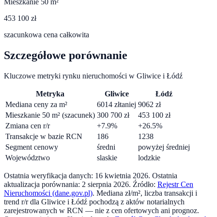
Mieszkanie 50 m²
453 100 zł
szacunkowa cena całkowita
Szczegółowe porównanie
Kluczowe metryki rynku nieruchomości w
Gliwice
i
Łódź
Metryka
Gliwice
Łódź
Mediana ceny za m²
6014
zł
taniej
9062
zł
Mieszkanie 50 m² (szacunek)
300 700
zł
453 100
zł
Zmiana cen r/r
+
7.9
%
+
26.5
%
Transakcje w bazie RCN
186
1238
Segment cenowy
średni
powyżej średniej
Województwo
slaskie
lodzkie
Ostatnia weryfikacja danych:
16 kwietnia 2026
.
Ostatnia
aktualizacja porównania:
2 sierpnia 2026
. Źródło:
Rejestr Cen
Nieruchomości (dane.gov.pl)
. Mediana zł/m², liczba transakcji i
trend r/r dla
Gliwice
i
Łódź
pochodzą z aktów notarialnych
zarejestrowanych w RCN — nie z cen ofertowych ani prognoz.