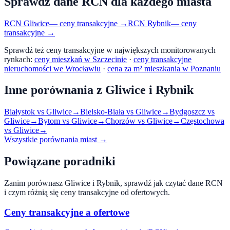
Sprawdź dane RCN dla każdego miasta
RCN
Gliwice
— ceny transakcyjne →
RCN
Rybnik
— ceny
transakcyjne →
Sprawdź też ceny transakcyjne w największych monitorowanych
rynkach:
ceny mieszkań w Szczecinie
·
ceny transakcyjne
nieruchomości we Wrocławiu
·
cena za m² mieszkania w Poznaniu
Inne porównania z
Gliwice
i
Rybnik
Białystok
vs
Gliwice
→
Bielsko-Biała
vs
Gliwice
→
Bydgoszcz
vs
Gliwice
→
Bytom
vs
Gliwice
→
Chorzów
vs
Gliwice
→
Częstochowa
vs
Gliwice
→
Wszystkie porównania miast →
Powiązane poradniki
Zanim porównasz
Gliwice
i
Rybnik
, sprawdź jak czytać dane RCN
i czym różnią się ceny transakcyjne od ofertowych.
Ceny transakcyjne a ofertowe