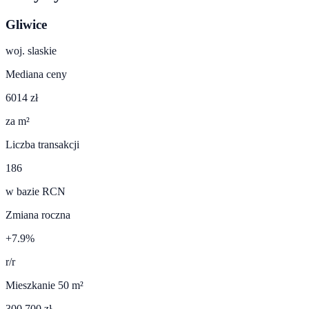
Gliwice
woj.
slaskie
Mediana ceny
6014 zł
za m²
Liczba transakcji
186
w bazie RCN
Zmiana roczna
+7.9%
r/r
Mieszkanie 50 m²
300 700 zł