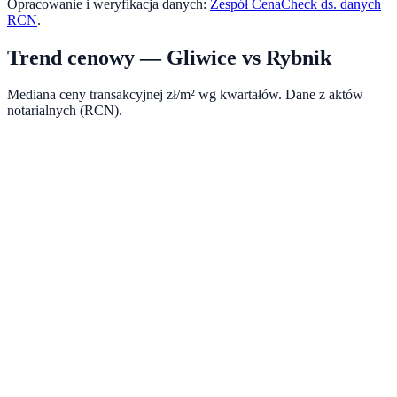
Opracowanie i weryfikacja danych:
Zespół CenaCheck ds. danych
RCN
.
Trend cenowy —
Gliwice
vs
Rybnik
Mediana ceny transakcyjnej zł/m² wg kwartałów. Dane z aktów
notarialnych (RCN).