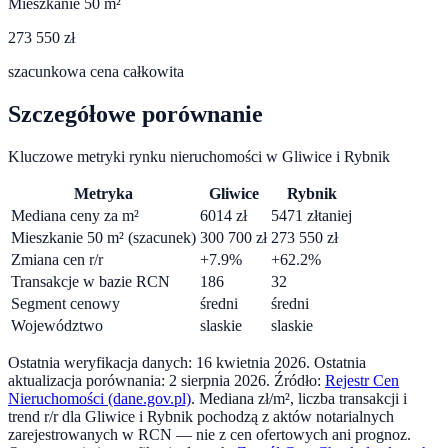
Mieszkanie 50 m²
273 550 zł
szacunkowa cena całkowita
Szczegółowe porównanie
Kluczowe metryki rynku nieruchomości w
Gliwice
i
Rybnik
Metryka
Gliwice
Rybnik
Mediana ceny za m²
6014
zł
5471
zł
taniej
Mieszkanie 50 m² (szacunek)
300 700
zł
273 550
zł
Zmiana cen r/r
+
7.9
%
+
62.2
%
Transakcje w bazie RCN
186
32
Segment cenowy
średni
średni
Województwo
slaskie
slaskie
Ostatnia weryfikacja danych:
16 kwietnia 2026
.
Ostatnia
aktualizacja porównania:
2 sierpnia 2026
. Źródło:
Rejestr Cen
Nieruchomości (dane.gov.pl)
. Mediana zł/m², liczba transakcji i
trend r/r dla
Gliwice
i
Rybnik
pochodzą z aktów notarialnych
zarejestrowanych w RCN — nie z cen ofertowych ani prognoz.