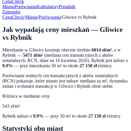
CenaCheck
Miasta
Porównania
Kalkulatory
Poradnik
Zainstaluj
CenaCheck
/
Miasta
/
Porównania
/
Gliwice
vs
Rybnik
Jak wypadają ceny mieszkań —
Gliwice
vs
Rybnik
Mieszkanie w
Gliwice
kosztuje obecnie średnio
6014
zł/m²
, a w
Rybnik
—
5471
zł/m²
(mediana cen transakcyjnych z aktów
notarialnych, RCN, dane na
16 kwietnia 2026
).
Rybnik
jest tańsze o
9.9
%
— przy mieszkaniu 50 m² to około
27 150
zł
różnicy.
Porównanie realnych cen transakcyjnych z aktów notarialnych
(RCN) pokazuje, które miasto jest tańsze: mediana za m², dynamika
zmian i wolumen transakcji w
Gliwice
i
Rybnik
obok siebie.
Różnica w medianie ceny
543
zł/m²
Rybnik
tańsze o
9.9
%
— przy 50 m² to około
27 150
zł
różnicy
Statystyki obu miast