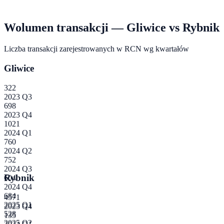
Wolumen transakcji —
Gliwice
vs
Rybnik
Liczba transakcji zarejestrowanych w RCN wg kwartałów
Gliwice
322
2023 Q3
698
2023 Q4
1021
2024 Q1
760
2024 Q2
752
2024 Q3
Rybnik
604
2024 Q4
684
4571
2025 Q1
2023 Q4
528
135
2025 Q2