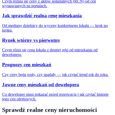
Czym różnią się ceny z aktów notarialnych (RCN) od cen
wystawianych na portalach.
Jak sprawdzić realną cenę mieszkania
Od mediany dzielnicy do wyceny konkretnego lokalu — krok po
kroku.
Rynek wtórny vs pierwotny
Czym różni się cena lokalu z drugiej ręki od mieszkania od
dewelopera.
Prognozy cen mieszkań
Czy ceny będą rosły, czy spadały — jak czytać trend rok do roku.
Jawne ceny mieszkań od dewelopera
Co deweloper musi pokazać przed rezerwacją i jak czytać historię
jego cen ofertowych.
Sprawdź realne ceny nieruchomości