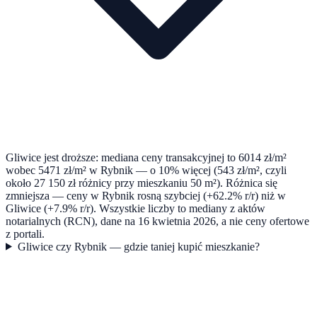
Gliwice jest droższe: mediana ceny transakcyjnej to 6014 zł/m²
wobec 5471 zł/m² w Rybnik — o 10% więcej (543 zł/m², czyli
około 27 150 zł różnicy przy mieszkaniu 50 m²). Różnica się
zmniejsza — ceny w Rybnik rosną szybciej (+62.2% r/r) niż w
Gliwice (+7.9% r/r). Wszystkie liczby to mediany z aktów
notarialnych (RCN), dane na 16 kwietnia 2026, a nie ceny ofertowe
z portali.
Gliwice czy Rybnik — gdzie taniej kupić mieszkanie?