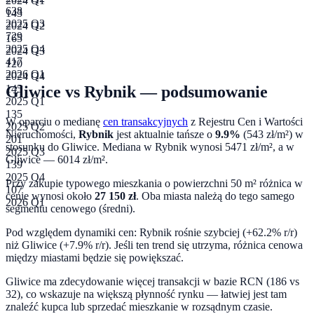
2024 Q1
638
143
2025 Q3
2024 Q2
729
165
2025 Q4
2024 Q3
417
120
2026 Q1
2024 Q4
Gliwice
vs
Rybnik
— podsumowanie
145
2025 Q1
135
W oparciu o medianę
cen transakcyjnych
z Rejestru Cen i Wartości
2025 Q2
Nieruchomości,
Rybnik
jest aktualnie tańsze o
9.9
%
(
543
zł/m²) w
201
stosunku do
Gliwice
. Mediana w
Rybnik
wynosi
5471
zł/m², a w
2025 Q3
Gliwice
—
6014
zł/m².
139
2025 Q4
Przy zakupie typowego mieszkania o powierzchni
50
m² różnica w
107
cenie wynosi około
27 150
zł
.
Oba miasta należą do tego samego
2026 Q1
segmentu cenowego (średni).
Pod względem dynamiki cen:
Rybnik rośnie szybciej (+62.2% r/r)
niż Gliwice (+7.9% r/r). Jeśli ten trend się utrzyma, różnica cenowa
między miastami będzie się powiększać.
Gliwice ma zdecydowanie więcej transakcji w bazie RCN (186 vs
32), co wskazuje na większą płynność rynku — łatwiej jest tam
znaleźć kupca lub sprzedać mieszkanie w rozsądnym czasie.