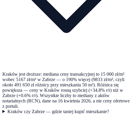
Kraków jest droższe: mediana ceny transakcyjnej to 15 000 zł/m²
wobec 5167 zł/m² w Zabrze — o 190% więcej (9833 zł/m², czyli
około 491 650 zł różnicy przy mieszkaniu 50 m²). Różnica się
powiększa — ceny w Kraków rosną szybciej (+34.8% r/r) niż w
Zabrze (+0.6% r/r). Wszystkie liczby to mediany z aktów
notarialnych (RCN), dane na 16 kwietnia 2026, a nie ceny ofertowe
z portali.
Kraków czy Zabrze — gdzie taniej kupić mieszkanie?