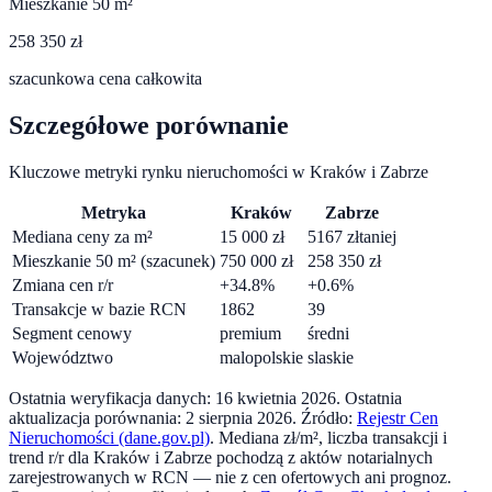
Mieszkanie 50 m²
258 350 zł
szacunkowa cena całkowita
Szczegółowe porównanie
Kluczowe metryki rynku nieruchomości w
Kraków
i
Zabrze
Metryka
Kraków
Zabrze
Mediana ceny za m²
15 000
zł
5167
zł
taniej
Mieszkanie 50 m² (szacunek)
750 000
zł
258 350
zł
Zmiana cen r/r
+
34.8
%
+
0.6
%
Transakcje w bazie RCN
1862
39
Segment cenowy
premium
średni
Województwo
malopolskie
slaskie
Ostatnia weryfikacja danych:
16 kwietnia 2026
.
Ostatnia
aktualizacja porównania:
2 sierpnia 2026
. Źródło:
Rejestr Cen
Nieruchomości (dane.gov.pl)
. Mediana zł/m², liczba transakcji i
trend r/r dla
Kraków
i
Zabrze
pochodzą z aktów notarialnych
zarejestrowanych w RCN — nie z cen ofertowych ani prognoz.