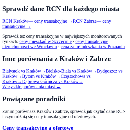
Sprawdź dane RCN dla każdego miasta
RCN
Kraków
— ceny transakcyjne →
RCN
Zabrze
— ceny
transakcyjne →
Sprawdź też ceny transakcyjne w największych monitorowanych
rynkach:
ceny mieszkań w Szczecinie
·
ceny transakcyjne
nieruchomości we Wrocławiu
·
cena za m² mieszkania w Poznaniu
Inne porównania z
Kraków
i
Zabrze
Białystok
vs
Kraków
→
Bielsko-Biała
vs
Kraków
→
Bydgoszcz
vs
Kraków
→
Bytom
vs
Kraków
→
Częstochowa
vs
Kraków
→
Dąbrowa Górnicza
vs
Kraków
→
Wszystkie porównania miast →
Powiązane poradniki
Zanim porównasz
Kraków
i
Zabrze
, sprawdź jak czytać dane RCN
i czym różnią się ceny transakcyjne od ofertowych.
Ceny transakcyjne a ofertowe