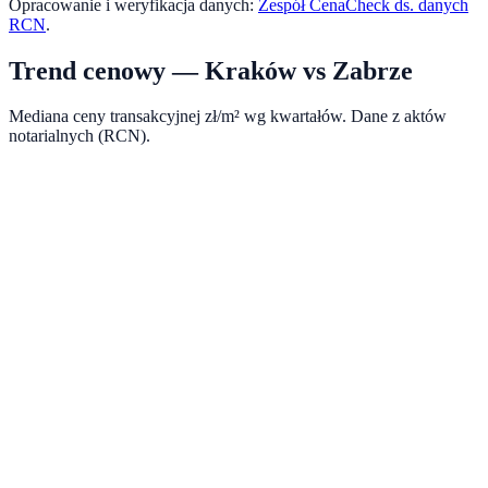
Opracowanie i weryfikacja danych:
Zespół CenaCheck ds. danych
RCN
.
Trend cenowy —
Kraków
vs
Zabrze
Mediana ceny transakcyjnej zł/m² wg kwartałów. Dane z aktów
notarialnych (RCN).