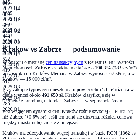
3151
669
2025 Q2
2023 Q4
3035
689
2025 Q3
2024 Q1
2807
661
2025 Q4
2024 Q2
3443
333
2026 Q1
2024 Q3
109
Kraków
vs
Zabrze
— podsumowanie
425
2026 Q2
2024 Q4
522
W oparciu o medianę
cen transakcyjnych
z Rejestru Cen i Wartości
2025 Q1
Nieruchomości,
Zabrze
jest aktualnie tańsze o
190.3
%
(
9833
zł/m²)
419
w stosunku do
Kraków
. Mediana w
Zabrze
wynosi
5167
zł/m², a w
2025 Q2
Kraków
—
15 000
zł/m².
517
2025 Q3
Przy zakupie typowego mieszkania o powierzchni
50
m² różnica w
423
cenie wynosi około
491 650
zł
.
Kraków klasyfikuje się w
2025 Q4
segmencie premium, natomiast Zabrze — w segmencie średni.
285
2026 Q1
Pod względem dynamiki cen:
Kraków rośnie szybciej (+34.8% r/r)
niż Zabrze (+0.6% r/r). Jeśli ten trend się utrzyma, różnica cenowa
między miastami będzie się zmniejszać.
Kraków ma zdecydowanie więcej transakcji w bazie RCN (1862 vs
39), co wskazuje na większą płynność rynku — łatwiej jest tam