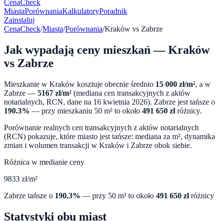
CenaCheck
Miasta
Porównania
Kalkulatory
Poradnik
Zainstaluj
CenaCheck
/
Miasta
/
Porównania
/
Kraków
vs
Zabrze
Jak wypadają ceny mieszkań —
Kraków
vs
Zabrze
Mieszkanie w
Kraków
kosztuje obecnie średnio
15 000
zł/m²
, a w
Zabrze
—
5167
zł/m²
(mediana cen transakcyjnych z aktów
notarialnych, RCN, dane na
16 kwietnia 2026
).
Zabrze
jest tańsze o
190.3
%
— przy mieszkaniu 50 m² to około
491 650
zł
różnicy.
Porównanie realnych cen transakcyjnych z aktów notarialnych
(RCN) pokazuje, które miasto jest tańsze: mediana za m², dynamika
zmian i wolumen transakcji w
Kraków
i
Zabrze
obok siebie.
Różnica w medianie ceny
9833
zł/m²
Zabrze
tańsze o
190.3
%
— przy 50 m² to około
491 650
zł
różnicy
Statystyki obu miast