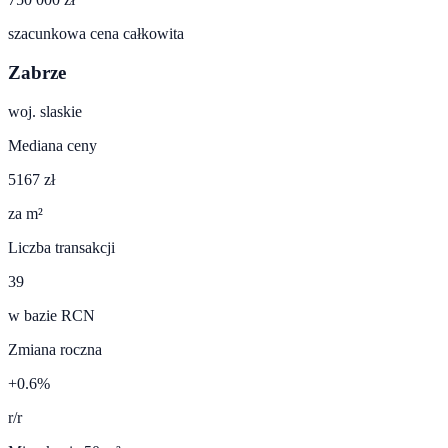
szacunkowa cena całkowita
Zabrze
woj.
slaskie
Mediana ceny
5167 zł
za m²
Liczba transakcji
39
w bazie RCN
Zmiana roczna
+0.6%
r/r