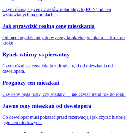
Czym różnią się ceny z aktów notarialnych (RCN) od cen
wystawianych na portalach.
Jak sprawdzić realną cenę mieszkania
Od mediany dzielnicy do wyceny konkretnego lokalu — krok po
kroku.
Rynek wtórny vs pierwotny
Czym różni się cena lokalu z drugiej ręki od mieszkania od
dewelopera.
Prognozy cen mieszkań
Czy ceny będą rosły, czy spadały — jak czytać trend rok do roku.
Jawne ceny mieszkań od dewelopera
Co deweloper musi pokazać przed rezerwacją i jak czytać historię
jego cen ofertowych.