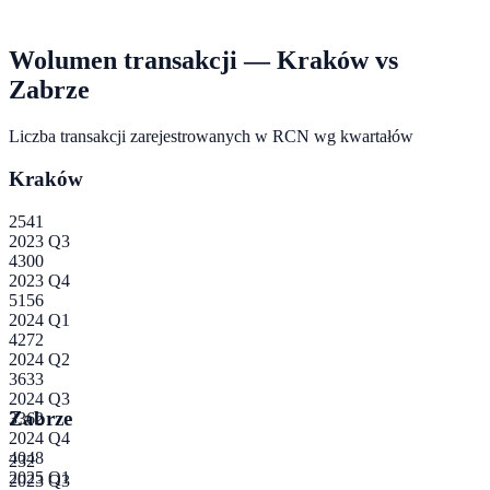
Wolumen transakcji —
Kraków
vs
Zabrze
Liczba transakcji zarejestrowanych w RCN wg kwartałów
Kraków
2541
2023 Q3
4300
2023 Q4
5156
2024 Q1
4272
2024 Q2
3633
2024 Q3
Zabrze
3362
2024 Q4
4048
232
2025 Q1
2023 Q3