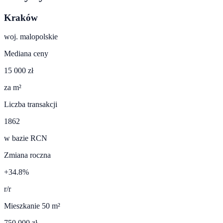
Kraków
woj.
malopolskie
Mediana ceny
15 000 zł
za m²
Liczba transakcji
1862
w bazie RCN
Zmiana roczna
+34.8%
r/r
Mieszkanie 50 m²
750 000 zł