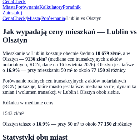
CenaCheck
Miasta
Porównania
Kalkulatory
Poradnik
Zainstaluj
CenaCheck
/
Miasta
/
Porównania
/
Lublin
vs
Olsztyn
Jak wypadają ceny mieszkań —
Lublin
vs
Olsztyn
Mieszkanie w
Lublin
kosztuje obecnie średnio
10 679
zł/m²
, a w
Olsztyn
—
9136
zł/m²
(mediana cen transakcyjnych z aktów
notarialnych, RCN, dane na
16 kwietnia 2026
).
Olsztyn
jest tańsze
o
16.9
%
— przy mieszkaniu 50 m² to około
77 150
zł
różnicy.
Porównanie realnych cen transakcyjnych z aktów notarialnych
(RCN) pokazuje, które miasto jest tańsze: mediana za m², dynamika
zmian i wolumen transakcji w
Lublin
i
Olsztyn
obok siebie.
Różnica w medianie ceny
1543
zł/m²
Olsztyn
tańsze o
16.9
%
— przy 50 m² to około
77 150
zł
różnicy
Statystyki obu miast