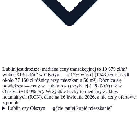
Lublin jest droższe: mediana ceny transakcyjnej to 10 679 zł/m²
wobec 9136 zł/m² w Olsztyn — o 17% więcej (1543 zł/m², czyli
około 77 150 zł różnicy przy mieszkaniu 50 m²). Różnica się
powiększa — ceny w Lublin rosną szybciej (+28% r/r) niż w
Olsztyn (+19.9% r/r). Wszystkie liczby to mediany z aktów
notarialnych (RCN), dane na 16 kwietnia 2026, a nie ceny ofertowe
z portali.
Lublin czy Olsztyn — gdzie taniej kupić mieszkanie?