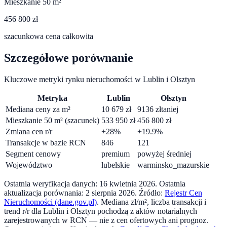
Mieszkanie 50 m²
456 800 zł
szacunkowa cena całkowita
Szczegółowe porównanie
Kluczowe metryki rynku nieruchomości w
Lublin
i
Olsztyn
Metryka
Lublin
Olsztyn
Mediana ceny za m²
10 679
zł
9136
zł
taniej
Mieszkanie 50 m² (szacunek)
533 950
zł
456 800
zł
Zmiana cen r/r
+
28
%
+
19.9
%
Transakcje w bazie RCN
846
121
Segment cenowy
premium
powyżej średniej
Województwo
lubelskie
warminsko_mazurskie
Ostatnia weryfikacja danych:
16 kwietnia 2026
.
Ostatnia
aktualizacja porównania:
2 sierpnia 2026
. Źródło:
Rejestr Cen
Nieruchomości (dane.gov.pl)
. Mediana zł/m², liczba transakcji i
trend r/r dla
Lublin
i
Olsztyn
pochodzą z aktów notarialnych
zarejestrowanych w RCN — nie z cen ofertowych ani prognoz.