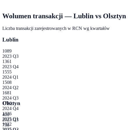
Wolumen transakcji —
Lublin
vs
Olsztyn
Liczba transakcji zarejestrowanych w RCN wg kwartałów
Lublin
1089
2023 Q3
1361
2023 Q4
1555
2024 Q1
1508
2024 Q2
1681
2024 Q3
Olsztyn
1716
2024 Q4
1336
406
2025 Q1
2023 Q3
1022
738
2025 Q2