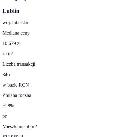
Lublin
woj.
lubelskie
Mediana ceny
10 679 zł
za m²
Liczba transakcji
846
w bazie RCN
Zmiana roczna
+28%
r/r
Mieszkanie 50 m²
533 950 zł