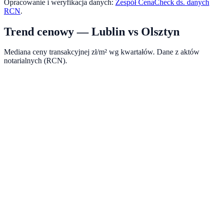
Opracowanie i weryfikacja danych:
Zespół CenaCheck ds. danych
RCN
.
Trend cenowy —
Lublin
vs
Olsztyn
Mediana ceny transakcyjnej zł/m² wg kwartałów. Dane z aktów
notarialnych (RCN).