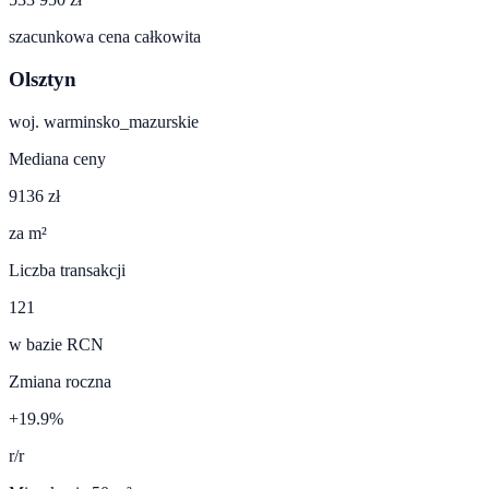
szacunkowa cena całkowita
Olsztyn
woj.
warminsko_mazurskie
Mediana ceny
9136 zł
za m²
Liczba transakcji
121
w bazie RCN
Zmiana roczna
+19.9%
r/r