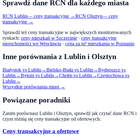
Sprawdź dane RCN dla każdego miasta
RCN
Lublin
— ceny transakcyjne →
RCN
Olsztyn
— ceny
transakcyjne →
Sprawdź też ceny transakcyjne w największych monitorowanych
rynkach:
ceny mieszkań w Szczecinie
·
ceny transakcyjne
nieruchomości we Wrocławiu
·
cena za m² mieszkania w Poznaniu
Inne porównania z
Lublin
i
Olsztyn
Białystok
vs
Lublin
→
Bielsko-Biała
vs
Lublin
→
Bydgoszcz
vs
Lublin
→
Bytom
vs
Lublin
→
Chełm
vs
Lublin
→
Częstochowa
vs
Lublin
→
Wszystkie porównania miast →
Powiązane poradniki
Zanim porównasz
Lublin
i
Olsztyn
, sprawdź jak czytać dane RCN i
czym różnią się ceny transakcyjne od ofertowych.
Ceny transakcyjne a ofertowe