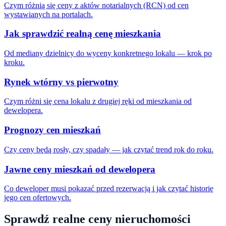
Czym różnią się ceny z aktów notarialnych (RCN) od cen
wystawianych na portalach.
Jak sprawdzić realną cenę mieszkania
Od mediany dzielnicy do wyceny konkretnego lokalu — krok po
kroku.
Rynek wtórny vs pierwotny
Czym różni się cena lokalu z drugiej ręki od mieszkania od
dewelopera.
Prognozy cen mieszkań
Czy ceny będą rosły, czy spadały — jak czytać trend rok do roku.
Jawne ceny mieszkań od dewelopera
Co deweloper musi pokazać przed rezerwacją i jak czytać historię
jego cen ofertowych.
Sprawdź realne ceny nieruchomości