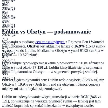
2023 Q4
1170
653
2025 Q3
2024 Q1
914
737
2025 Q4
2024 Q2
1402
631
2026 Q1
2024 Q3
Lublin
vs
Olsztyn
— podsumowanie
670
2024 Q4
713
W oparciu o medianę
cen transakcyjnych
z Rejestru Cen i Wartości
2025 Q1
Nieruchomości,
Olsztyn
jest aktualnie tańsze o
16.9
%
(
1543
zł/m²)
473
w stosunku do
Lublin
. Mediana w
Olsztyn
wynosi
9136
zł/m², a w
2025 Q2
Lublin
—
10 679
zł/m².
619
2025 Q3
Przy zakupie typowego mieszkania o powierzchni
50
m² różnica w
687
cenie wynosi około
77 150
zł
.
Lublin klasyfikuje się w segmencie
2025 Q4
premium, natomiast Olsztyn — w segmencie powyżej średniej.
388
2026 Q1
Pod względem dynamiki cen:
Lublin rośnie szybciej (+28% r/r) niż
Olsztyn (+19.9% r/r). Jeśli ten trend się utrzyma, różnica cenowa
między miastami będzie się zmniejszać.
Lublin ma zdecydowanie więcej transakcji w bazie RCN (846 vs
121), co wskazuje na większą płynność rynku — łatwiej jest tam
znaleźć kupca lub sprzedać mieszkanie w rozsądnym czasie.