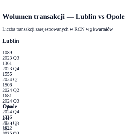
Wolumen transakcji —
Lublin
vs
Opole
Liczba transakcji zarejestrowanych w RCN wg kwartałów
Lublin
1089
2023 Q3
1361
2023 Q4
1555
2024 Q1
1508
2024 Q2
1681
2024 Q3
Opole
1716
2024 Q4
1336
241
2025 Q1
2023 Q3
1022
364
2025 Q2