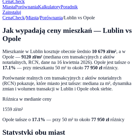
CenaCheck
Miasta
Porównania
Kalkulatory
Poradnik
Zainstaluj
CenaCheck
/
Miasta
/
Porównania
/
Lublin
vs
Opole
Jak wypadają ceny mieszkań —
Lublin
vs
Opole
Mieszkanie w
Lublin
kosztuje obecnie średnio
10 679
zł/m²
, a w
Opole
—
9120
zł/m²
(mediana cen transakcyjnych z aktów
notarialnych, RCN, dane na
16 kwietnia 2026
).
Opole
jest tańsze o
17.1
%
— przy mieszkaniu 50 m² to około
77 950
zł
różnicy.
Porównanie realnych cen transakcyjnych z aktów notarialnych
(RCN) pokazuje, które miasto jest tańsze: mediana za m², dynamika
zmian i wolumen transakcji w
Lublin
i
Opole
obok siebie.
Różnica w medianie ceny
1559
zł/m²
Opole
tańsze o
17.1
%
— przy 50 m² to około
77 950
zł
różnicy
Statystyki obu miast