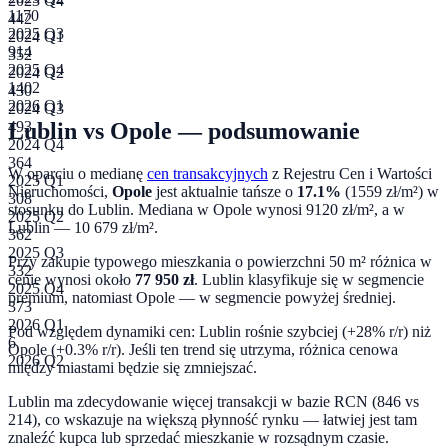
2023 Q4
1170
442
2025 Q3
2024 Q1
914
352
2025 Q4
2024 Q2
1402
430
2026 Q1
2024 Q3
Lublin
vs
Opole
— podsumowanie
493
2024 Q4
364
W oparciu o medianę
cen transakcyjnych
z Rejestru Cen i Wartości
2025 Q1
Nieruchomości,
Opole
jest aktualnie tańsze o
17.1
%
(
1559
zł/m²) w
308
stosunku do
Lublin
. Mediana w
Opole
wynosi
9120
zł/m², a w
2025 Q2
Lublin
—
10 679
zł/m².
362
2025 Q3
Przy zakupie typowego mieszkania o powierzchni
50
m² różnica w
332
cenie wynosi około
77 950
zł
.
Lublin klasyfikuje się w segmencie
2025 Q4
premium, natomiast Opole — w segmencie powyżej średniej.
373
2026 Q1
Pod względem dynamiki cen:
Lublin rośnie szybciej (+28% r/r) niż
6
Opole (+0.3% r/r). Jeśli ten trend się utrzyma, różnica cenowa
2026 Q2
między miastami będzie się zmniejszać.
Lublin ma zdecydowanie więcej transakcji w bazie RCN (846 vs
214), co wskazuje na większą płynność rynku — łatwiej jest tam
znaleźć kupca lub sprzedać mieszkanie w rozsądnym czasie.