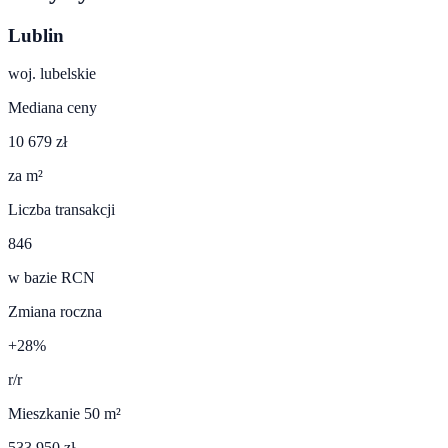
Lublin
woj.
lubelskie
Mediana ceny
10 679 zł
za m²
Liczba transakcji
846
w bazie RCN
Zmiana roczna
+28%
r/r
Mieszkanie 50 m²
533 950 zł