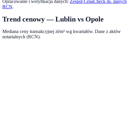
Opracowanie i weryfikacja danych:
Zespół CenaCheck ds. danych
RCN
.
Trend cenowy —
Lublin
vs
Opole
Mediana ceny transakcyjnej zł/m² wg kwartałów. Dane z aktów
notarialnych (RCN).