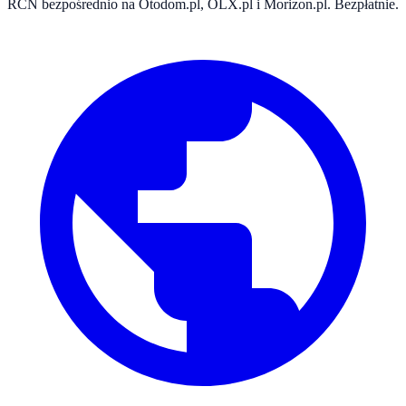
RCN bezpośrednio na Otodom.pl, OLX.pl i Morizon.pl. Bezpłatnie.