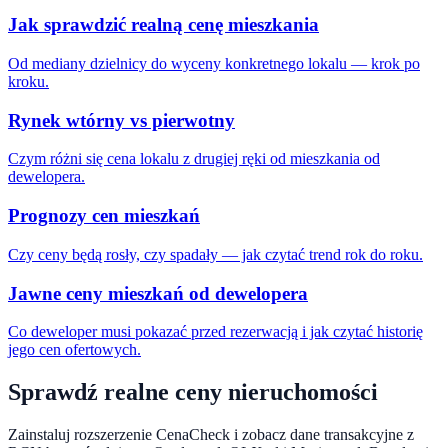
Jak sprawdzić realną cenę mieszkania
Od mediany dzielnicy do wyceny konkretnego lokalu — krok po
kroku.
Rynek wtórny vs pierwotny
Czym różni się cena lokalu z drugiej ręki od mieszkania od
dewelopera.
Prognozy cen mieszkań
Czy ceny będą rosły, czy spadały — jak czytać trend rok do roku.
Jawne ceny mieszkań od dewelopera
Co deweloper musi pokazać przed rezerwacją i jak czytać historię
jego cen ofertowych.
Sprawdź realne ceny nieruchomości
Zainstaluj rozszerzenie CenaCheck i zobacz dane transakcyjne z