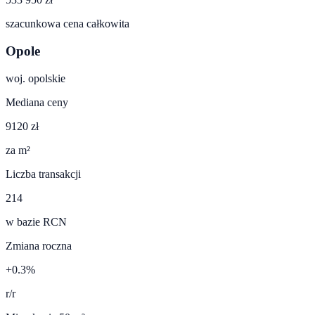
szacunkowa cena całkowita
Opole
woj.
opolskie
Mediana ceny
9120 zł
za m²
Liczba transakcji
214
w bazie RCN
Zmiana roczna
+0.3%
r/r