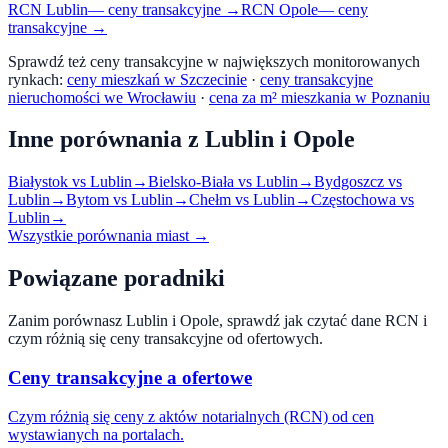
RCN
Lublin
— ceny transakcyjne →
RCN
Opole
— ceny
transakcyjne →
Sprawdź też ceny transakcyjne w największych monitorowanych
rynkach:
ceny mieszkań w Szczecinie
·
ceny transakcyjne
nieruchomości we Wrocławiu
·
cena za m² mieszkania w Poznaniu
Inne porównania z
Lublin
i
Opole
Białystok
vs
Lublin
→
Bielsko-Biała
vs
Lublin
→
Bydgoszcz
vs
Lublin
→
Bytom
vs
Lublin
→
Chełm
vs
Lublin
→
Częstochowa
vs
Lublin
→
Wszystkie porównania miast →
Powiązane poradniki
Zanim porównasz
Lublin
i
Opole
, sprawdź jak czytać dane RCN i
czym różnią się ceny transakcyjne od ofertowych.
Ceny transakcyjne a ofertowe
Czym różnią się ceny z aktów notarialnych (RCN) od cen
wystawianych na portalach.