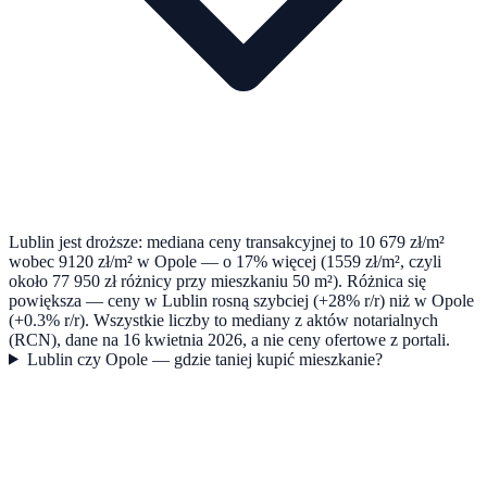
Lublin jest droższe: mediana ceny transakcyjnej to 10 679 zł/m²
wobec 9120 zł/m² w Opole — o 17% więcej (1559 zł/m², czyli
około 77 950 zł różnicy przy mieszkaniu 50 m²). Różnica się
powiększa — ceny w Lublin rosną szybciej (+28% r/r) niż w Opole
(+0.3% r/r). Wszystkie liczby to mediany z aktów notarialnych
(RCN), dane na 16 kwietnia 2026, a nie ceny ofertowe z portali.
Lublin czy Opole — gdzie taniej kupić mieszkanie?