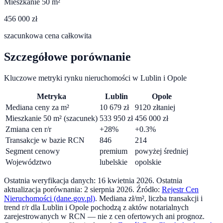
Mieszkanie 50 m²
456 000 zł
szacunkowa cena całkowita
Szczegółowe porównanie
Kluczowe metryki rynku nieruchomości w
Lublin
i
Opole
Metryka
Lublin
Opole
Mediana ceny za m²
10 679
zł
9120
zł
taniej
Mieszkanie 50 m² (szacunek)
533 950
zł
456 000
zł
Zmiana cen r/r
+
28
%
+
0.3
%
Transakcje w bazie RCN
846
214
Segment cenowy
premium
powyżej średniej
Województwo
lubelskie
opolskie
Ostatnia weryfikacja danych:
16 kwietnia 2026
.
Ostatnia
aktualizacja porównania:
2 sierpnia 2026
. Źródło:
Rejestr Cen
Nieruchomości (dane.gov.pl)
. Mediana zł/m², liczba transakcji i
trend r/r dla
Lublin
i
Opole
pochodzą z aktów notarialnych
zarejestrowanych w RCN — nie z cen ofertowych ani prognoz.