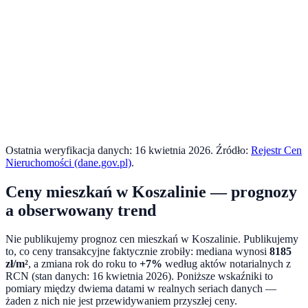
Ostatnia weryfikacja danych:
16 kwietnia 2026
. Źródło:
Rejestr Cen
Nieruchomości (dane.gov.pl)
.
Ceny mieszkań w
Koszalinie
— prognozy
a obserwowany trend
Nie publikujemy prognoz cen mieszkań w
Koszalinie
. Publikujemy
to, co ceny transakcyjne faktycznie zrobiły: mediana wynosi
8185
zł/m²
, a zmiana rok do roku to
+7%
według aktów notarialnych z
RCN (stan danych:
16 kwietnia 2026
). Poniższe wskaźniki to
pomiary między dwiema datami w realnych seriach danych —
żaden z nich nie jest przewidywaniem przyszłej ceny.