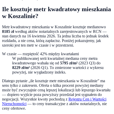
Ile kosztuje metr kwadratowy mieszkania
w
Koszalinie
?
Metr kwadratowy mieszkania w
Koszalinie
kosztuje medianowo
8185
zł
według aktów notarialnych zarejestrowanych w RCN —
stan danych na
16 kwietnia 2026
. Ta jedna liczba to jednak środek
rozkładu, a nie cena, którą zapłacisz. Poniżej pokazujemy, jak
szeroki jest ten metr w czasie i w przestrzeni.
W czasie — rozpiętość
42
% między kwartałami
W publikowanej serii kwartalnej mediana ceny metra
kwadratowego wahała się od
5795
zł/m²
(
2023 Q3
) do
8229
zł/m²
(
2026 Q1
). To zmierzone wartości z wykresu
powyżej, nie wygładzony indeks.
Dlatego pytanie „ile kosztuje metr mieszkania w
Koszalinie
” ma
sens tylko z zakresem. Oferta o kilka procent powyżej mediany
może być zwyczajnie ceną lepszej lokalizacji lub lepszego kwartału
— dopiero wyjście poza powyższy przedział jest sygnałem do
negocjacji. Wszystkie kwoty pochodzą z
Rejestru Cen i Wartości
Nieruchomości
— to ceny transakcyjne z aktów notarialnych, nie
ceny ofertowe.