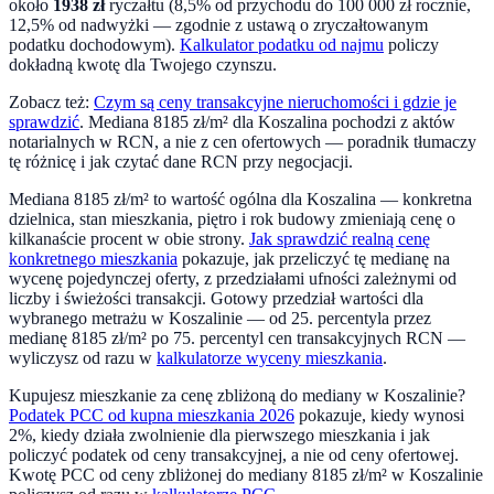
około
1938
zł
ryczałtu (8,5% od przychodu do 100 000 zł rocznie,
12,5% od nadwyżki — zgodnie z ustawą o zryczałtowanym
podatku dochodowym).
Kalkulator podatku od najmu
policzy
dokładną kwotę dla Twojego czynszu.
Zobacz też:
Czym są ceny transakcyjne nieruchomości i gdzie je
sprawdzić
. Mediana
8185
zł/m² dla
Koszalina
pochodzi z aktów
notarialnych w RCN, a nie z cen ofertowych — poradnik tłumaczy
tę różnicę i jak czytać dane RCN przy negocjacji.
Mediana
8185
zł/m² to wartość ogólna dla
Koszalina
— konkretna
dzielnica, stan mieszkania, piętro i rok budowy zmieniają cenę o
kilkanaście procent w obie strony.
Jak sprawdzić realną cenę
konkretnego mieszkania
pokazuje, jak przeliczyć tę medianę na
wycenę pojedynczej oferty, z przedziałami ufności zależnymi od
liczby i świeżości transakcji. Gotowy przedział wartości dla
wybranego metrażu w
Koszalinie
— od 25. percentyla przez
medianę
8185
zł/m² po 75. percentyl cen transakcyjnych RCN —
wyliczysz od razu w
kalkulatorze wyceny mieszkania
.
Kupujesz mieszkanie za cenę zbliżoną do mediany w
Koszalinie
?
Podatek PCC od kupna mieszkania 2026
pokazuje, kiedy wynosi
2%, kiedy działa zwolnienie dla pierwszego mieszkania i jak
policzyć podatek od ceny transakcyjnej, a nie od ceny ofertowej.
Kwotę PCC od ceny zbliżonej do mediany
8185
zł/m² w
Koszalinie