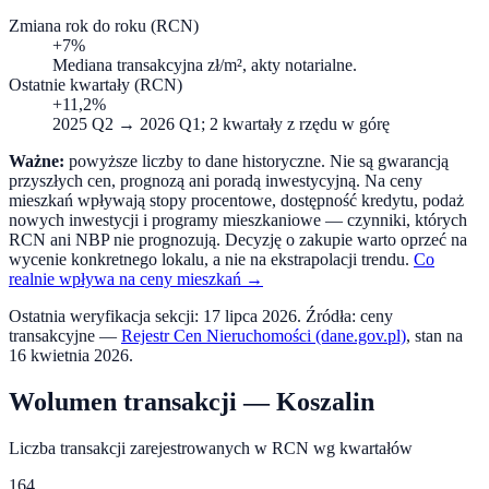
Zmiana rok do roku (RCN)
+7%
Mediana transakcyjna zł/m², akty notarialne.
Ostatnie kwartały (RCN)
+11,2%
2025 Q2
→
2026 Q1
; 2 kwartały z rzędu w górę
Ważne:
powyższe liczby to dane historyczne. Nie są gwarancją
przyszłych cen, prognozą ani poradą inwestycyjną. Na ceny
mieszkań wpływają stopy procentowe, dostępność kredytu, podaż
nowych inwestycji i programy mieszkaniowe — czynniki, których
RCN ani NBP nie prognozują. Decyzję o zakupie warto oprzeć na
wycenie konkretnego lokalu, a nie na ekstrapolacji trendu.
Co
realnie wpływa na ceny mieszkań →
Ostatnia weryfikacja sekcji:
17 lipca 2026
. Źródła: ceny
transakcyjne —
Rejestr Cen Nieruchomości (dane.gov.pl)
, stan na
16 kwietnia 2026
.
Wolumen transakcji —
Koszalin
Liczba transakcji zarejestrowanych w RCN wg kwartałów
164