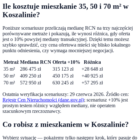
Ile kosztuje mieszkanie 35, 50 i 70 m² w
Koszalinie
?
Poniższe scenariusze przeliczają medianę RCN na trzy najczęściej
porównywane metraże i pokazują, ile wynosi różnica, gdy oferta
jest o
10
% powyżej mediany transakcyjnej. Dzięki temu możesz
szybko sprawdzić, czy cena ofertowa mieści się blisko lokalnego
punktu odniesienia, czy wymaga mocniejszej negocjacji.
Metraż
Mediana RCN
Oferta +10%
Różnica
35
m²
286 475
zł
315 123
zł
+
28 648
zł
50
m²
409 250
zł
450 175
zł
+
40 925
zł
70
m²
572 950
zł
630 245
zł
+
57 295
zł
Ostatnia weryfikacja scenariuszy:
29 czerwca 2026
. Źródło cen:
Rejestr Cen Nieruchomości (dane.gov.pl)
; scenariusz +10% jest
prostym testem różnicy względem mediany, nie operatem
szacunkowym rzeczoznawcy.
Co robisz z mieszkaniem w
Koszalinie
?
Wybierz sytuację — pokażemy tylko następny krok, który pasuje do