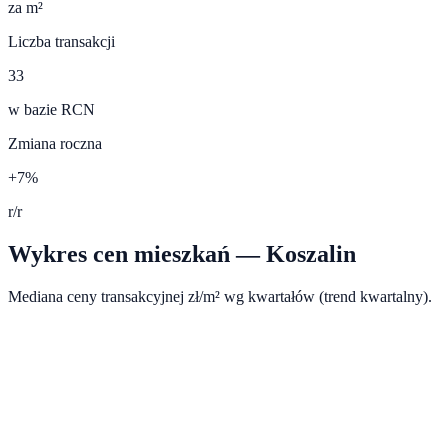
za m²
Liczba transakcji
33
w bazie RCN
Zmiana roczna
+7%
r/r
Wykres cen mieszkań —
Koszalin
Mediana ceny transakcyjnej zł/m² wg kwartałów (trend kwartalny).