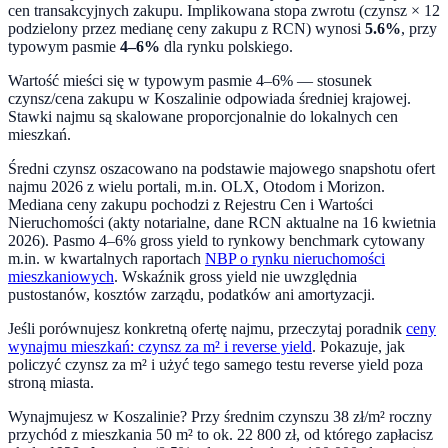
cen transakcyjnych zakupu. Implikowana stopa zwrotu (czynsz × 12
podzielony przez medianę ceny zakupu z RCN) wynosi
5.6
%
, przy
typowym pasmie
4–6%
dla rynku polskiego.
Wartość mieści się w typowym pasmie 4–6% — stosunek
czynsz/cena zakupu w Koszalinie odpowiada średniej krajowej.
Stawki najmu są skalowane proporcjonalnie do lokalnych cen
mieszkań.
Średni czynsz oszacowano na podstawie majowego snapshotu ofert
najmu 2026 z wielu portali, m.in. OLX, Otodom i Morizon.
Mediana ceny zakupu pochodzi z Rejestru Cen i Wartości
Nieruchomości (akty notarialne, dane RCN aktualne na
16 kwietnia
2026
). Pasmo 4–6% gross yield to rynkowy benchmark cytowany
m.in. w kwartalnych raportach
NBP o rynku nieruchomości
mieszkaniowych
. Wskaźnik gross yield nie uwzględnia
pustostanów, kosztów zarządu, podatków ani amortyzacji.
Jeśli porównujesz konkretną ofertę najmu, przeczytaj poradnik
ceny
wynajmu mieszkań: czynsz za m² i reverse yield
. Pokazuje, jak
policzyć czynsz za m² i użyć tego samego testu reverse yield poza
stroną miasta.
Wynajmujesz w
Koszalinie
? Przy średnim czynszu
38
zł/m² roczny
przychód z mieszkania 50 m² to ok.
22 800
zł, od którego zapłacisz