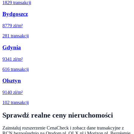
1829
transakcji
Bydgoszcz
8779
zł/m²
281
transakcji
Gdynia
9341
zł/m²
616
transakcji
Olsztyn
9140
zł/m²
102
transakcji
Sprawdź realne ceny nieruchomości
Zainstaluj rozszerzenie CenaCheck i zobacz dane transakcyjne z
RCN bezpośrednio na Otodom.pl, OLX.pl i Morizon.pl. Bezpłatnie.