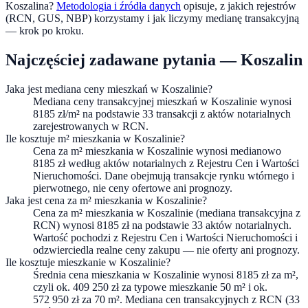
Koszalina
?
Metodologia i źródła danych
opisuje, z jakich rejestrów
(RCN, GUS, NBP) korzystamy i jak liczymy medianę transakcyjną
— krok po kroku.
Najczęściej zadawane pytania —
Koszalin
Jaka jest mediana ceny mieszkań w Koszalinie?
Mediana ceny transakcyjnej mieszkań w Koszalinie wynosi
8185 zł/m² na podstawie 33 transakcji z aktów notarialnych
zarejestrowanych w RCN.
Ile kosztuje m² mieszkania w Koszalinie?
Cena za m² mieszkania w Koszalinie wynosi medianowo
8185 zł według aktów notarialnych z Rejestru Cen i Wartości
Nieruchomości. Dane obejmują transakcje rynku wtórnego i
pierwotnego, nie ceny ofertowe ani prognozy.
Jaka jest cena za m² mieszkania w Koszalinie?
Cena za m² mieszkania w Koszalinie (mediana transakcyjna z
RCN) wynosi 8185 zł na podstawie 33 aktów notarialnych.
Wartość pochodzi z Rejestru Cen i Wartości Nieruchomości i
odzwierciedla realne ceny zakupu — nie oferty ani prognozy.
Ile kosztuje mieszkanie w Koszalinie?
Średnia cena mieszkania w Koszalinie wynosi 8185 zł za m²,
czyli ok. 409 250 zł za typowe mieszkanie 50 m² i ok.
572 950 zł za 70 m². Mediana cen transakcyjnych z RCN (33