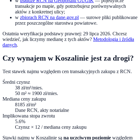
w
usłudze RCN na Geoportalu GUGiK
— pojedyncze
transakcje po mapie, gdy potrzebujesz porównywalnych
aktów z konkretnej ulicy;
w
zbiorach RCN na dane.gov.pl
— surowe pliki publikowane
przez poszczególne starostwa powiatowe.
Ostatnia weryfikacja podstawy prawnej:
29 lipca 2026
. Chcesz
wiedzieć, jak liczymy medianę z tych aktów?
Metodologia i źródła
danych
.
Czy wynajem w
Koszalinie
jest za drogi?
Test stawek najmu względem cen transakcyjnych zakupu z RCN.
Średni czynsz
38
zł/m²/mies.
50 m² ≈
1900
zł/mies.
Mediana ceny zakupu
8185
zł/m²
Dane RCN, akty notarialne
Implikowana stopa zwrotu
5.6
%
Czynsz × 12 / mediana ceny zakupu
Stawki najmu w
Koszalinie
są
na uczciwym poziomie
względem