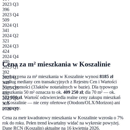
2023 Q3
396
2023 Q4
509
2024 Q1
341
2024 Q2
321
2024 Q3
424
2024 Q4
470
Cena za m² mieszkania w
Koszalinie
2025 Q1
392
Średnia cena za m² mieszkania w
Koszalinie
wynosi
8185
zł
2025 Q2
według mediany cen transakcyjnych z Rejestru Cen i Wartości
340
Nieruchomości (
33
aktów notarialnych w bazie). Dla typowego
2025 Q3
mieszkania 50 m² oznacza to ok.
409 250
zł
; dla 70 m² — ok.
432
572 950
zł
. Wartość odzwierciedla realne ceny zakupu mieszkań
2025 Q4
w
Koszalinie
— nie ceny ofertowe (Otodom/OLX/Morizon) ani
305
prognozy.
2026 Q1
Cena za metr kwadratowy mieszkania w
Koszalinie
wzrosła o 7%
rok do roku
. Pełen trend kwartalny widać na wykresie powyżej.
Dane RCN (
Koszalin
) aktualne na
16 kwietnia 2026
.