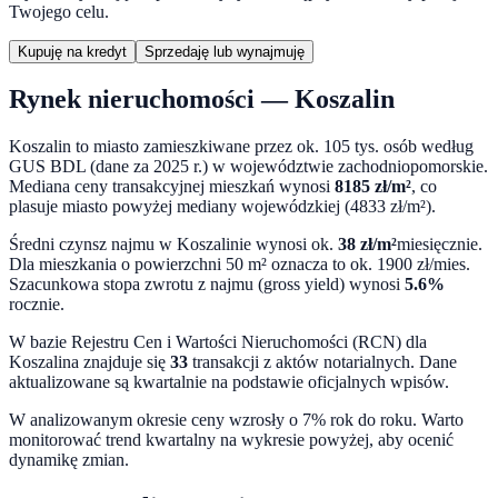
Twojego celu.
Kupuję na kredyt
Sprzedaję lub wynajmuję
Rynek nieruchomości —
Koszalin
Koszalin
to miasto
zamieszkiwane przez ok. 105 tys. osób według
GUS BDL (dane za 2025 r.)
w województwie
zachodniopomorskie
.
Mediana ceny transakcyjnej mieszkań wynosi
8185
zł/m²
,
co
plasuje miasto powyżej mediany wojewódzkiej (4833 zł/m²).
Średni czynsz najmu w
Koszalinie
wynosi ok.
38
zł/m²
miesięcznie.
Dla mieszkania o powierzchni 50 m² oznacza to ok.
1900
zł/mies.
Szacunkowa stopa zwrotu z najmu (gross yield) wynosi
5.6
%
rocznie.
W bazie Rejestru Cen i Wartości Nieruchomości (RCN) dla
Koszalina
znajduje się
33
transakcji z aktów notarialnych. Dane
aktualizowane są kwartalnie na podstawie oficjalnych wpisów.
W analizowanym okresie ceny
wzrosły o 7%
rok do roku. Warto
monitorować trend kwartalny na wykresie powyżej, aby ocenić
dynamikę zmian.