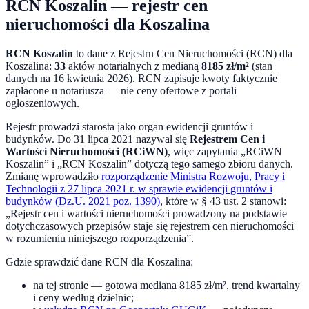
RCN
Koszalin
— rejestr cen
nieruchomości dla
Koszalina
RCN
Koszalin
to dane z Rejestru Cen Nieruchomości (RCN) dla
Koszalina
:
33
aktów notarialnych z medianą
8185
zł/m²
(stan
danych na
16 kwietnia 2026
). RCN zapisuje kwoty faktycznie
zapłacone u notariusza — nie ceny ofertowe z portali
ogłoszeniowych.
Rejestr prowadzi starosta jako organ ewidencji gruntów i
budynków. Do
31 lipca 2021
nazywał się
Rejestrem Cen i
Wartości Nieruchomości (RCiWN)
, więc zapytania „RCiWN
Koszalin
” i „RCN
Koszalin
” dotyczą tego samego zbioru danych.
Zmianę wprowadziło
rozporządzenie Ministra Rozwoju, Pracy i
Technologii z 27 lipca 2021 r. w sprawie ewidencji gruntów i
budynków (Dz.U. 2021 poz. 1390)
, które w § 43 ust. 2 stanowi:
„Rejestr cen i wartości nieruchomości prowadzony na podstawie
dotychczasowych przepisów staje się rejestrem cen nieruchomości
w rozumieniu niniejszego rozporządzenia”.
Gdzie sprawdzić dane RCN dla
Koszalina
:
na tej stronie — gotowa mediana
8185
zł/m², trend kwartalny
i ceny według dzielnic;