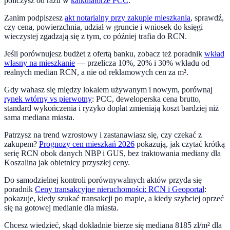
policzysz od razu w
kalkulatorze PCC
.
Zanim podpiszesz
akt notarialny przy zakupie mieszkania
, sprawdź,
czy cena, powierzchnia, udział w gruncie i wniosek do księgi
wieczystej zgadzają się z tym, co później trafia do RCN.
Jeśli porównujesz budżet z ofertą banku, zobacz też poradnik
wkład
własny na mieszkanie
— przelicza 10%, 20% i 30% wkładu od
realnych median RCN, a nie od reklamowych cen za m².
Gdy wahasz się między lokalem używanym i nowym, porównaj
rynek wtórny vs pierwotny
: PCC, deweloperska cena brutto,
standard wykończenia i ryzyko dopłat zmieniają koszt bardziej niż
sama mediana miasta.
Patrzysz na trend
wzrostowy
i zastanawiasz się, czy czekać z
zakupem?
Prognozy cen mieszkań 2026
pokazują, jak czytać krótką
serię RCN obok danych NBP i GUS, bez traktowania mediany dla
Koszalina
jak obietnicy przyszłej ceny.
Do samodzielnej kontroli porównywalnych aktów przyda się
poradnik
Ceny transakcyjne nieruchomości: RCN i Geoportal
:
pokazuje, kiedy szukać transakcji po mapie, a kiedy szybciej oprzeć
się na gotowej medianie dla miasta.
Chcesz wiedzieć, skąd dokładnie bierze się mediana
8185
zł/m² dla