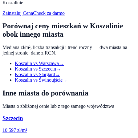
Koszalinie
.
Zainstaluj CenaCheck za darmo
Porównaj ceny mieszkań w
Koszalinie
obok innego miasta
Mediana zł/m², liczba transakcji i trend roczny — dwa miasta na
jednej stronie, dane z RCN.
Koszalin
vs
Warszawa
→
Koszalin
vs
Szczecin
→
Koszalin
vs
Stargard
→
Koszalin
vs
Świnoujście
→
Inne miasta do porównania
Miasta o zbliżonej cenie lub z tego samego województwa
Szczecin
10 597
zł/m²