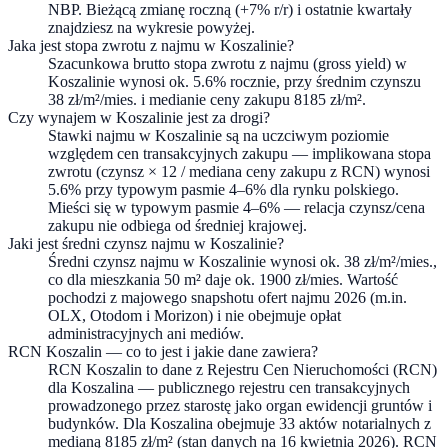
NBP. Bieżącą zmianę roczną (+7% r/r) i ostatnie kwartały
znajdziesz na wykresie powyżej.
Jaka jest stopa zwrotu z najmu w Koszalinie?
Szacunkowa brutto stopa zwrotu z najmu (gross yield) w
Koszalinie wynosi ok. 5.6% rocznie, przy średnim czynszu
38 zł/m²/mies. i medianie ceny zakupu 8185 zł/m².
Czy wynajem w Koszalinie jest za drogi?
Stawki najmu w Koszalinie są na uczciwym poziomie
względem cen transakcyjnych zakupu — implikowana stopa
zwrotu (czynsz × 12 / mediana ceny zakupu z RCN) wynosi
5.6% przy typowym pasmie 4–6% dla rynku polskiego.
Mieści się w typowym pasmie 4–6% — relacja czynsz/cena
zakupu nie odbiega od średniej krajowej.
Jaki jest średni czynsz najmu w Koszalinie?
Średni czynsz najmu w Koszalinie wynosi ok. 38 zł/m²/mies.,
co dla mieszkania 50 m² daje ok. 1900 zł/mies. Wartość
pochodzi z majowego snapshotu ofert najmu 2026 (m.in.
OLX, Otodom i Morizon) i nie obejmuje opłat
administracyjnych ani mediów.
RCN Koszalin — co to jest i jakie dane zawiera?
RCN Koszalin to dane z Rejestru Cen Nieruchomości (RCN)
dla Koszalina — publicznego rejestru cen transakcyjnych
prowadzonego przez starostę jako organ ewidencji gruntów i
budynków. Dla Koszalina obejmuje 33 aktów notarialnych z
medianą 8185 zł/m² (stan danych na 16 kwietnia 2026). RCN