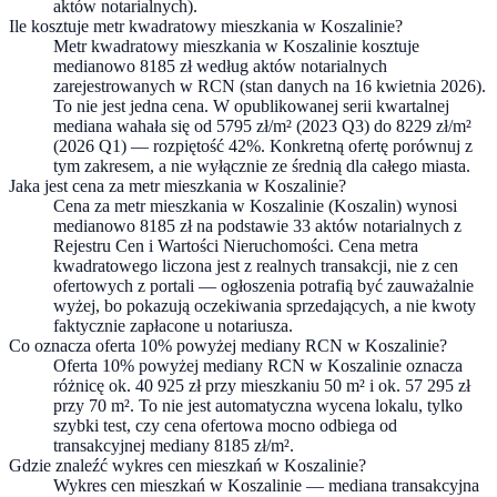
aktów notarialnych).
Ile kosztuje metr kwadratowy mieszkania w Koszalinie?
Metr kwadratowy mieszkania w Koszalinie kosztuje
medianowo 8185 zł według aktów notarialnych
zarejestrowanych w RCN (stan danych na 16 kwietnia 2026).
To nie jest jedna cena. W opublikowanej serii kwartalnej
mediana wahała się od 5795 zł/m² (2023 Q3) do 8229 zł/m²
(2026 Q1) — rozpiętość 42%. Konkretną ofertę porównuj z
tym zakresem, a nie wyłącznie ze średnią dla całego miasta.
Jaka jest cena za metr mieszkania w Koszalinie?
Cena za metr mieszkania w Koszalinie (Koszalin) wynosi
medianowo 8185 zł na podstawie 33 aktów notarialnych z
Rejestru Cen i Wartości Nieruchomości. Cena metra
kwadratowego liczona jest z realnych transakcji, nie z cen
ofertowych z portali — ogłoszenia potrafią być zauważalnie
wyżej, bo pokazują oczekiwania sprzedających, a nie kwoty
faktycznie zapłacone u notariusza.
Co oznacza oferta 10% powyżej mediany RCN w Koszalinie?
Oferta 10% powyżej mediany RCN w Koszalinie oznacza
różnicę ok. 40 925 zł przy mieszkaniu 50 m² i ok. 57 295 zł
przy 70 m². To nie jest automatyczna wycena lokalu, tylko
szybki test, czy cena ofertowa mocno odbiega od
transakcyjnej mediany 8185 zł/m².
Gdzie znaleźć wykres cen mieszkań w Koszalinie?
Wykres cen mieszkań w Koszalinie — mediana transakcyjna