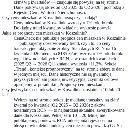
zł/m² wg kwartałów — znajduje się powyżej na tej stronie.
Dane pokrywają okres od Q2 2025 do Q2 2026 i pochodzą z
Rejestru Cen i Wartości Nieruchomości.
Czy ceny mieszkań w Koszalinie rosną czy spadają?
Ceny mieszkań w Koszalinie wzrosły o 7% rok do roku.
Dokładny trend kwartalny widać na wykresie powyżej.
Jakie są prognozy cen mieszkań w Koszalinie?
CenaCheck nie publikuje prognoz cen mieszkań w Koszalinie
— publikujemy obserwowany trend, czyli to, co ceny
transakcyjne faktycznie zrobiły. Stan danych RCN na 16
kwietnia 2026: mediana 8185 zł/m², wzrost o 7% rok do roku
wg aktów notarialnych z RCN, a w ostatnich kwartałach
(2025 Q2 → 2026 Q1) zmiana wyniosła +11,2%. Sekcja
„Trend i kontekst prognostyczny” na tej stronie zbiera te dane
w jednym miejscu. Dane historyczne nie są gwarancją
przyszłych cen ani poradą inwestycyjną; czynniki cenowe
opisujemy w poradniku „Prognozy cen mieszkań”.
Czy jest wykres cen mieszkań w Koszalinie z ostatnich 10 lub 20
lat?
Wykres na tej stronie pokazuje medianę transakcyjną zł/m²
kwartał po kwartale (Q2 2025 – Q2 2026) z aktów
notarialnych RCN — to najbardziej aktualne, zweryfikowane
dane dla Koszalinie. Pełnej serii 10- i 20-letniej nie
publikujemy, ponieważ RCN udostępnia rejestr cen na
bieżąco; wieloletnie indeksy cen mieszkań prowadzą GUS i