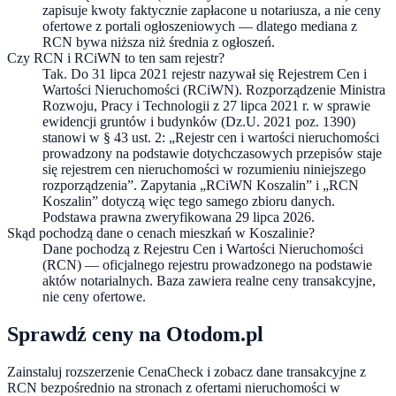
zapisuje kwoty faktycznie zapłacone u notariusza, a nie ceny
ofertowe z portali ogłoszeniowych — dlatego mediana z
RCN bywa niższa niż średnia z ogłoszeń.
Czy RCN i RCiWN to ten sam rejestr?
Tak. Do 31 lipca 2021 rejestr nazywał się Rejestrem Cen i
Wartości Nieruchomości (RCiWN). Rozporządzenie Ministra
Rozwoju, Pracy i Technologii z 27 lipca 2021 r. w sprawie
ewidencji gruntów i budynków (Dz.U. 2021 poz. 1390)
stanowi w § 43 ust. 2: „Rejestr cen i wartości nieruchomości
prowadzony na podstawie dotychczasowych przepisów staje
się rejestrem cen nieruchomości w rozumieniu niniejszego
rozporządzenia”. Zapytania „RCiWN Koszalin” i „RCN
Koszalin” dotyczą więc tego samego zbioru danych.
Podstawa prawna zweryfikowana 29 lipca 2026.
Skąd pochodzą dane o cenach mieszkań w Koszalinie?
Dane pochodzą z Rejestru Cen i Wartości Nieruchomości
(RCN) — oficjalnego rejestru prowadzonego na podstawie
aktów notarialnych. Baza zawiera realne ceny transakcyjne,
nie ceny ofertowe.
Sprawdź ceny na Otodom.pl
Zainstaluj rozszerzenie CenaCheck i zobacz dane transakcyjne z
RCN bezpośrednio na stronach z ofertami nieruchomości w