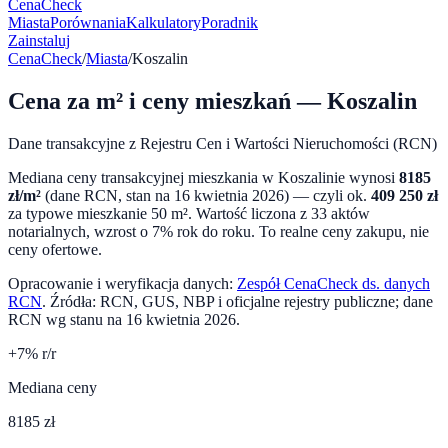
CenaCheck
Miasta
Porównania
Kalkulatory
Poradnik
Zainstaluj
CenaCheck
/
Miasta
/
Koszalin
Cena za m² i ceny mieszkań —
Koszalin
Dane transakcyjne z Rejestru Cen i Wartości Nieruchomości (RCN)
Mediana ceny transakcyjnej mieszkania w
Koszalinie
wynosi
8185
zł/m²
(dane RCN, stan na
16 kwietnia 2026
) — czyli ok.
409 250
zł
za typowe mieszkanie 50 m². Wartość liczona z
33
aktów
notarialnych,
wzrost o 7%
rok do roku. To realne ceny zakupu, nie
ceny ofertowe.
Opracowanie i weryfikacja danych:
Zespół CenaCheck ds. danych
RCN
. Źródła: RCN, GUS, NBP i oficjalne rejestry publiczne; dane
RCN wg stanu na
16 kwietnia 2026
.
+
7
% r/r
Mediana ceny
8185 zł