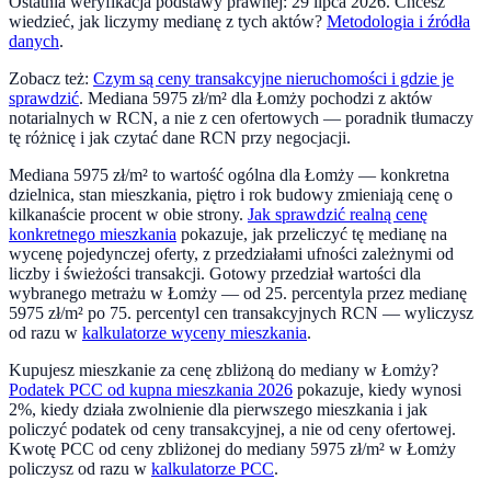
Ostatnia weryfikacja podstawy prawnej:
29 lipca 2026
. Chcesz
wiedzieć, jak liczymy medianę z tych aktów?
Metodologia i źródła
danych
.
Zobacz też:
Czym są ceny transakcyjne nieruchomości i gdzie je
sprawdzić
. Mediana
5975
zł/m² dla
Łomży
pochodzi z aktów
notarialnych w RCN, a nie z cen ofertowych — poradnik tłumaczy
tę różnicę i jak czytać dane RCN przy negocjacji.
Mediana
5975
zł/m² to wartość ogólna dla
Łomży
— konkretna
dzielnica, stan mieszkania, piętro i rok budowy zmieniają cenę o
kilkanaście procent w obie strony.
Jak sprawdzić realną cenę
konkretnego mieszkania
pokazuje, jak przeliczyć tę medianę na
wycenę pojedynczej oferty, z przedziałami ufności zależnymi od
liczby i świeżości transakcji. Gotowy przedział wartości dla
wybranego metrażu w
Łomży
— od 25. percentyla przez medianę
5975
zł/m² po 75. percentyl cen transakcyjnych RCN — wyliczysz
od razu w
kalkulatorze wyceny mieszkania
.
Kupujesz mieszkanie za cenę zbliżoną do mediany w
Łomży
?
Podatek PCC od kupna mieszkania 2026
pokazuje, kiedy wynosi
2%, kiedy działa zwolnienie dla pierwszego mieszkania i jak
policzyć podatek od ceny transakcyjnej, a nie od ceny ofertowej.
Kwotę PCC od ceny zbliżonej do mediany
5975
zł/m² w
Łomży
policzysz od razu w
kalkulatorze PCC
.