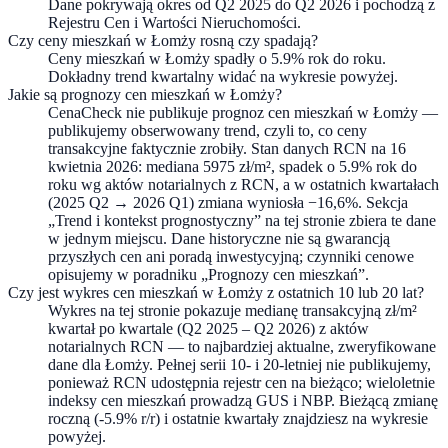
Dane pokrywają okres od Q2 2025 do Q2 2026 i pochodzą z
Rejestru Cen i Wartości Nieruchomości.
Czy ceny mieszkań w Łomży rosną czy spadają?
Ceny mieszkań w Łomży spadły o 5.9% rok do roku.
Dokładny trend kwartalny widać na wykresie powyżej.
Jakie są prognozy cen mieszkań w Łomży?
CenaCheck nie publikuje prognoz cen mieszkań w Łomży —
publikujemy obserwowany trend, czyli to, co ceny
transakcyjne faktycznie zrobiły. Stan danych RCN na 16
kwietnia 2026: mediana 5975 zł/m², spadek o 5.9% rok do
roku wg aktów notarialnych z RCN, a w ostatnich kwartałach
(2025 Q2 → 2026 Q1) zmiana wyniosła −16,6%. Sekcja
„Trend i kontekst prognostyczny” na tej stronie zbiera te dane
w jednym miejscu. Dane historyczne nie są gwarancją
przyszłych cen ani poradą inwestycyjną; czynniki cenowe
opisujemy w poradniku „Prognozy cen mieszkań”.
Czy jest wykres cen mieszkań w Łomży z ostatnich 10 lub 20 lat?
Wykres na tej stronie pokazuje medianę transakcyjną zł/m²
kwartał po kwartale (Q2 2025 – Q2 2026) z aktów
notarialnych RCN — to najbardziej aktualne, zweryfikowane
dane dla Łomży. Pełnej serii 10- i 20-letniej nie publikujemy,
ponieważ RCN udostępnia rejestr cen na bieżąco; wieloletnie
indeksy cen mieszkań prowadzą GUS i NBP. Bieżącą zmianę
roczną (-5.9% r/r) i ostatnie kwartały znajdziesz na wykresie
powyżej.