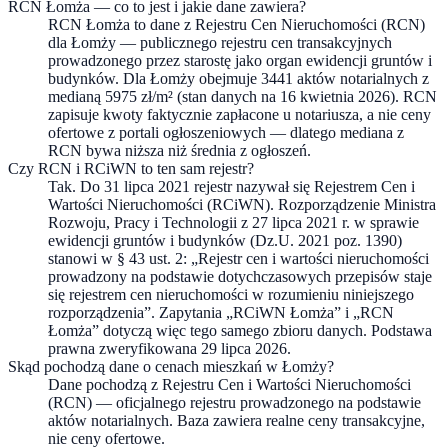
RCN Łomża — co to jest i jakie dane zawiera?
RCN Łomża to dane z Rejestru Cen Nieruchomości (RCN)
dla Łomży — publicznego rejestru cen transakcyjnych
prowadzonego przez starostę jako organ ewidencji gruntów i
budynków. Dla Łomży obejmuje 3441 aktów notarialnych z
medianą 5975 zł/m² (stan danych na 16 kwietnia 2026). RCN
zapisuje kwoty faktycznie zapłacone u notariusza, a nie ceny
ofertowe z portali ogłoszeniowych — dlatego mediana z
RCN bywa niższa niż średnia z ogłoszeń.
Czy RCN i RCiWN to ten sam rejestr?
Tak. Do 31 lipca 2021 rejestr nazywał się Rejestrem Cen i
Wartości Nieruchomości (RCiWN). Rozporządzenie Ministra
Rozwoju, Pracy i Technologii z 27 lipca 2021 r. w sprawie
ewidencji gruntów i budynków (Dz.U. 2021 poz. 1390)
stanowi w § 43 ust. 2: „Rejestr cen i wartości nieruchomości
prowadzony na podstawie dotychczasowych przepisów staje
się rejestrem cen nieruchomości w rozumieniu niniejszego
rozporządzenia”. Zapytania „RCiWN Łomża” i „RCN
Łomża” dotyczą więc tego samego zbioru danych. Podstawa
prawna zweryfikowana 29 lipca 2026.
Skąd pochodzą dane o cenach mieszkań w Łomży?
Dane pochodzą z Rejestru Cen i Wartości Nieruchomości
(RCN) — oficjalnego rejestru prowadzonego na podstawie
aktów notarialnych. Baza zawiera realne ceny transakcyjne,
nie ceny ofertowe.