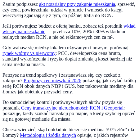
Zanim podpiszesz
akt notarialny przy zakupie mieszkania
, sprawdź,
czy cena, powierzchnia, udział w gruncie i wniosek do księgi
wieczystej zgadzają się z tym, co później trafia do RCN.
Jeśli porównujesz budżet z ofertą banku, zobacz też poradnik
wkład
własny na mieszkanie
— przelicza 10%, 20% i 30% wkładu od
realnych median RCN, a nie od reklamowych cen za m².
Gdy wahasz się między lokalem używanym i nowym, porównaj
rynek wtórny vs pierwotny
: PCC, deweloperska cena brutto,
standard wykończenia i ryzyko dopłat zmieniają koszt bardziej niż
sama mediana miasta.
Patrzysz na trend
spadkowy
i zastanawiasz się, czy czekać z
zakupem?
Prognozy cen mieszkań 2026
pokazują, jak czytać krótką
serię RCN obok danych NBP i GUS, bez traktowania mediany dla
Łomży
jak obietnicy przyszłej ceny.
Do samodzielnej kontroli porównywalnych aktów przyda się
poradnik
Ceny transakcyjne nieruchomości: RCN i Geoportal
:
pokazuje, kiedy szukać transakcji po mapie, a kiedy szybciej oprzeć
się na gotowej medianie dla miasta.
Chcesz wiedzieć, skąd dokładnie bierze się mediana
5975
zł/m² dla
Łomży
?
Metodologia i źródła danych
opisuje, z jakich rejestrów