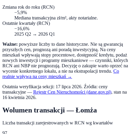
Zmiana rok do roku (RCN)
−5,9%
Mediana transakcyjna zł/m², akty notarialne.
Ostatnie kwartały (RCN)
−16,6%
2025 Q2
→
2026 Q1
Ważne:
powyższe liczby to dane historyczne. Nie są gwarancją
przyszłych cen, prognozą ani poradą inwestycyjną. Na ceny
mieszkań wpływają stopy procentowe, dostępność kredytu, podaż
nowych inwestycji i programy mieszkaniowe — czynniki, których
RCN ani NBP nie prognozują. Decyzję o zakupie warto oprzeć na
wycenie konkretnego lokalu, a nie na ekstrapolacji trendu.
Co
realnie wpływa na ceny mieszkań →
Ostatnia weryfikacja sekcji:
17 lipca 2026
. Źródła: ceny
transakcyjne —
Rejestr Cen Nieruchomości (dane.gov.pl)
, stan na
16 kwietnia 2026
.
Wolumen transakcji —
Łomża
Liczba transakcji zarejestrowanych w RCN wg kwartałów
97