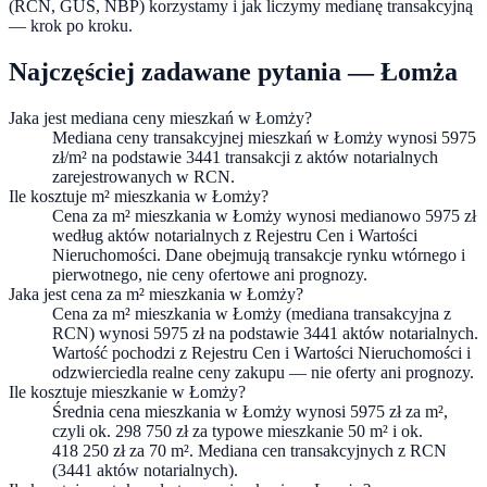
(RCN, GUS, NBP) korzystamy i jak liczymy medianę transakcyjną
— krok po kroku.
Najczęściej zadawane pytania —
Łomża
Jaka jest mediana ceny mieszkań w Łomży?
Mediana ceny transakcyjnej mieszkań w Łomży wynosi 5975
zł/m² na podstawie 3441 transakcji z aktów notarialnych
zarejestrowanych w RCN.
Ile kosztuje m² mieszkania w Łomży?
Cena za m² mieszkania w Łomży wynosi medianowo 5975 zł
według aktów notarialnych z Rejestru Cen i Wartości
Nieruchomości. Dane obejmują transakcje rynku wtórnego i
pierwotnego, nie ceny ofertowe ani prognozy.
Jaka jest cena za m² mieszkania w Łomży?
Cena za m² mieszkania w Łomży (mediana transakcyjna z
RCN) wynosi 5975 zł na podstawie 3441 aktów notarialnych.
Wartość pochodzi z Rejestru Cen i Wartości Nieruchomości i
odzwierciedla realne ceny zakupu — nie oferty ani prognozy.
Ile kosztuje mieszkanie w Łomży?
Średnia cena mieszkania w Łomży wynosi 5975 zł za m²,
czyli ok. 298 750 zł za typowe mieszkanie 50 m² i ok.
418 250 zł za 70 m². Mediana cen transakcyjnych z RCN
(3441 aktów notarialnych).