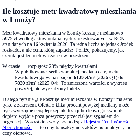
Ile kosztuje metr kwadratowy mieszkania
w
Łomży
?
Metr kwadratowy mieszkania w
Łomży
kosztuje medianowo
5975
zł
według aktów notarialnych zarejestrowanych w RCN —
stan danych na
16 kwietnia 2026
. Ta jedna liczba to jednak środek
rozkładu, a nie cena, którą zapłacisz. Poniżej pokazujemy, jak
szeroki jest ten metr w czasie i w przestrzeni.
W czasie — rozpiętość
28
% między kwartałami
W publikowanej serii kwartalnej mediana ceny metra
kwadratowego wahała się od
6129
zł/m²
(
2026 Q1
) do
7830
zł/m²
(
2025 Q4
). To zmierzone wartości z wykresu
powyżej, nie wygładzony indeks.
Dlatego pytanie „ile kosztuje metr mieszkania w
Łomży
” ma sens
tylko z zakresem. Oferta o kilka procent powyżej mediany może
być zwyczajnie ceną lepszej lokalizacji lub lepszego kwartału —
dopiero wyjście poza powyższy przedział jest sygnałem do
negocjacji. Wszystkie kwoty pochodzą z
Rejestru Cen i Wartości
Nieruchomości
— to ceny transakcyjne z aktów notarialnych, nie
ceny ofertowe.