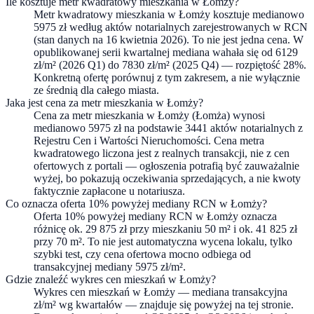
Ile kosztuje metr kwadratowy mieszkania w Łomży?
Metr kwadratowy mieszkania w Łomży kosztuje medianowo
5975 zł według aktów notarialnych zarejestrowanych w RCN
(stan danych na 16 kwietnia 2026). To nie jest jedna cena. W
opublikowanej serii kwartalnej mediana wahała się od 6129
zł/m² (2026 Q1) do 7830 zł/m² (2025 Q4) — rozpiętość 28%.
Konkretną ofertę porównuj z tym zakresem, a nie wyłącznie
ze średnią dla całego miasta.
Jaka jest cena za metr mieszkania w Łomży?
Cena za metr mieszkania w Łomży (Łomża) wynosi
medianowo 5975 zł na podstawie 3441 aktów notarialnych z
Rejestru Cen i Wartości Nieruchomości. Cena metra
kwadratowego liczona jest z realnych transakcji, nie z cen
ofertowych z portali — ogłoszenia potrafią być zauważalnie
wyżej, bo pokazują oczekiwania sprzedających, a nie kwoty
faktycznie zapłacone u notariusza.
Co oznacza oferta 10% powyżej mediany RCN w Łomży?
Oferta 10% powyżej mediany RCN w Łomży oznacza
różnicę ok. 29 875 zł przy mieszkaniu 50 m² i ok. 41 825 zł
przy 70 m². To nie jest automatyczna wycena lokalu, tylko
szybki test, czy cena ofertowa mocno odbiega od
transakcyjnej mediany 5975 zł/m².
Gdzie znaleźć wykres cen mieszkań w Łomży?
Wykres cen mieszkań w Łomży — mediana transakcyjna
zł/m² wg kwartałów — znajduje się powyżej na tej stronie.