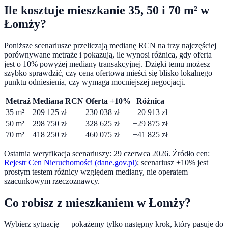
Ile kosztuje mieszkanie 35, 50 i 70 m² w
Łomży
?
Poniższe scenariusze przeliczają medianę RCN na trzy najczęściej
porównywane metraże i pokazują, ile wynosi różnica, gdy oferta
jest o
10
% powyżej mediany transakcyjnej. Dzięki temu możesz
szybko sprawdzić, czy cena ofertowa mieści się blisko lokalnego
punktu odniesienia, czy wymaga mocniejszej negocjacji.
Metraż
Mediana RCN
Oferta +10%
Różnica
35
m²
209 125
zł
230 038
zł
+
20 913
zł
50
m²
298 750
zł
328 625
zł
+
29 875
zł
70
m²
418 250
zł
460 075
zł
+
41 825
zł
Ostatnia weryfikacja scenariuszy:
29 czerwca 2026
. Źródło cen:
Rejestr Cen Nieruchomości (dane.gov.pl)
; scenariusz +10% jest
prostym testem różnicy względem mediany, nie operatem
szacunkowym rzeczoznawcy.
Co robisz z mieszkaniem w
Łomży
?
Wybierz sytuację — pokażemy tylko następny krok, który pasuje do