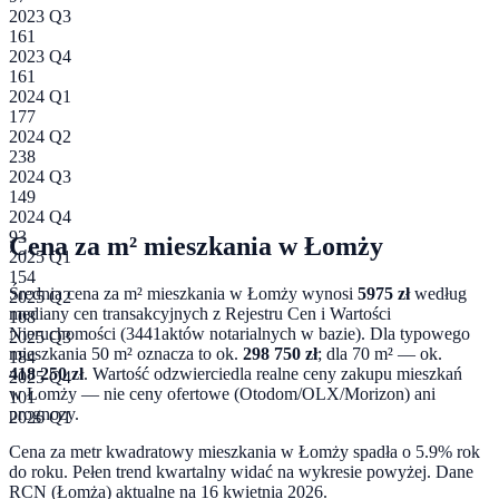
2023 Q3
161
2023 Q4
161
2024 Q1
177
2024 Q2
238
2024 Q3
149
2024 Q4
93
Cena za m² mieszkania w
Łomży
2025 Q1
154
Średnia cena za m² mieszkania w
Łomży
wynosi
5975
zł
według
2025 Q2
mediany cen transakcyjnych z Rejestru Cen i Wartości
108
Nieruchomości (
3441
aktów notarialnych w bazie). Dla typowego
2025 Q3
mieszkania 50 m² oznacza to ok.
298 750
zł
; dla 70 m² — ok.
184
418 250
zł
. Wartość odzwierciedla realne ceny zakupu mieszkań
2025 Q4
w
Łomży
— nie ceny ofertowe (Otodom/OLX/Morizon) ani
101
prognozy.
2026 Q1
Cena za metr kwadratowy mieszkania w
Łomży
spadła o 5.9% rok
do roku
. Pełen trend kwartalny widać na wykresie powyżej. Dane
RCN (
Łomża
) aktualne na
16 kwietnia 2026
.