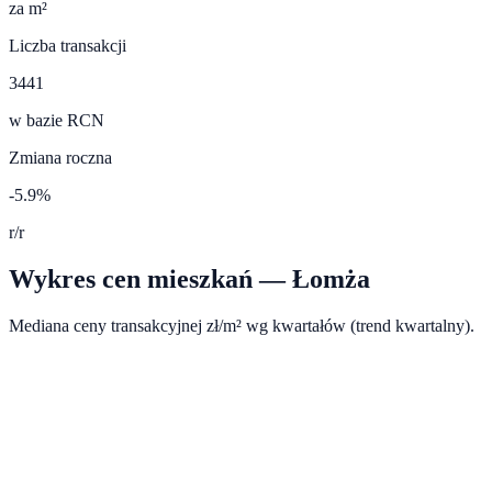
za m²
Liczba transakcji
3441
w bazie RCN
Zmiana roczna
-5.9%
r/r
Wykres cen mieszkań —
Łomża
Mediana ceny transakcyjnej zł/m² wg kwartałów (trend kwartalny).