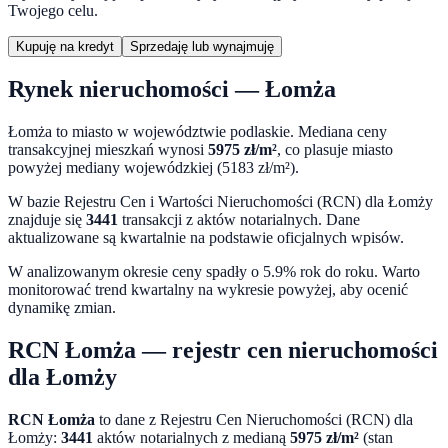
Twojego celu.
Kupuję na kredyt
Sprzedaję lub wynajmuję
Rynek nieruchomości —
Łomża
Łomża
to miasto
w województwie
podlaskie
. Mediana ceny
transakcyjnej mieszkań wynosi
5975
zł/m²
,
co plasuje miasto
powyżej mediany wojewódzkiej (5183 zł/m²).
W bazie Rejestru Cen i Wartości Nieruchomości (RCN) dla
Łomży
znajduje się
3441
transakcji z aktów notarialnych. Dane
aktualizowane są kwartalnie na podstawie oficjalnych wpisów.
W analizowanym okresie ceny
spadły o 5.9%
rok do roku. Warto
monitorować trend kwartalny na wykresie powyżej, aby ocenić
dynamikę zmian.
RCN
Łomża
— rejestr cen nieruchomości
dla
Łomży
RCN
Łomża
to dane z Rejestru Cen Nieruchomości (RCN) dla
Łomży
:
3441
aktów notarialnych z medianą
5975
zł/m²
(stan