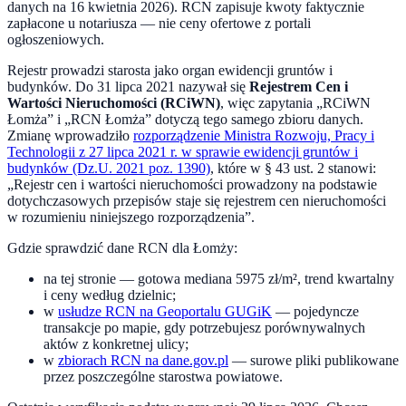
danych na
16 kwietnia 2026
). RCN zapisuje kwoty faktycznie
zapłacone u notariusza — nie ceny ofertowe z portali
ogłoszeniowych.
Rejestr prowadzi starosta jako organ ewidencji gruntów i
budynków. Do
31 lipca 2021
nazywał się
Rejestrem Cen i
Wartości Nieruchomości (RCiWN)
, więc zapytania „RCiWN
Łomża
” i „RCN
Łomża
” dotyczą tego samego zbioru danych.
Zmianę wprowadziło
rozporządzenie Ministra Rozwoju, Pracy i
Technologii z 27 lipca 2021 r. w sprawie ewidencji gruntów i
budynków (Dz.U. 2021 poz. 1390)
, które w § 43 ust. 2 stanowi:
„Rejestr cen i wartości nieruchomości prowadzony na podstawie
dotychczasowych przepisów staje się rejestrem cen nieruchomości
w rozumieniu niniejszego rozporządzenia”.
Gdzie sprawdzić dane RCN dla
Łomży
:
na tej stronie — gotowa mediana
5975
zł/m², trend kwartalny
i ceny według dzielnic;
w
usłudze RCN na Geoportalu GUGiK
— pojedyncze
transakcje po mapie, gdy potrzebujesz porównywalnych
aktów z konkretnej ulicy;
w
zbiorach RCN na dane.gov.pl
— surowe pliki publikowane
przez poszczególne starostwa powiatowe.