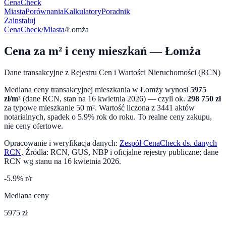
CenaCheck
Miasta
Porównania
Kalkulatory
Poradnik
Zainstaluj
CenaCheck
/
Miasta
/
Łomża
Cena za m² i ceny mieszkań —
Łomża
Dane transakcyjne z Rejestru Cen i Wartości Nieruchomości (RCN)
Mediana ceny transakcyjnej mieszkania w
Łomży
wynosi
5975
zł/m²
(dane RCN, stan na
16 kwietnia 2026
) — czyli ok.
298 750
zł
za typowe mieszkanie 50 m². Wartość liczona z
3441
aktów
notarialnych,
spadek o 5.9%
rok do roku. To realne ceny zakupu,
nie ceny ofertowe.
Opracowanie i weryfikacja danych:
Zespół CenaCheck ds. danych
RCN
. Źródła: RCN, GUS, NBP i oficjalne rejestry publiczne; dane
RCN wg stanu na
16 kwietnia 2026
.
-5.9
% r/r
Mediana ceny
5975 zł