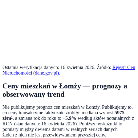
Ostatnia weryfikacja danych:
16 kwietnia 2026
. Źródło:
Rejestr Cen
Nieruchomości (dane.gov.pl)
.
Ceny mieszkań w
Łomży
— prognozy a
obserwowany trend
Nie publikujemy prognoz cen mieszkań w
Łomży
. Publikujemy to,
co ceny transakcyjne faktycznie zrobiły: mediana wynosi
5975
zł/m²
, a zmiana rok do roku to
−5,9%
według aktów notarialnych z
RCN (stan danych:
16 kwietnia 2026
). Poniższe wskaźniki to
pomiary między dwiema datami w realnych seriach danych —
żaden z nich nie jest przewidywaniem przyszłej ceny.