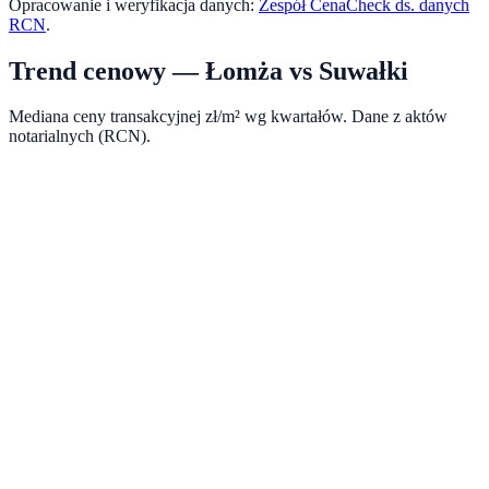
Opracowanie i weryfikacja danych:
Zespół CenaCheck ds. danych
RCN
.
Trend cenowy —
Łomża
vs
Suwałki
Mediana ceny transakcyjnej zł/m² wg kwartałów. Dane z aktów
notarialnych (RCN).