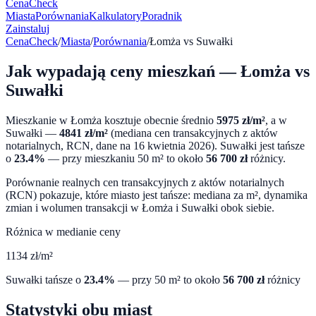
CenaCheck
Miasta
Porównania
Kalkulatory
Poradnik
Zainstaluj
CenaCheck
/
Miasta
/
Porównania
/
Łomża
vs
Suwałki
Jak wypadają ceny mieszkań —
Łomża
vs
Suwałki
Mieszkanie w
Łomża
kosztuje obecnie średnio
5975
zł/m²
, a w
Suwałki
—
4841
zł/m²
(mediana cen transakcyjnych z aktów
notarialnych, RCN, dane na
16 kwietnia 2026
).
Suwałki
jest tańsze
o
23.4
%
— przy mieszkaniu 50 m² to około
56 700
zł
różnicy.
Porównanie realnych cen transakcyjnych z aktów notarialnych
(RCN) pokazuje, które miasto jest tańsze: mediana za m², dynamika
zmian i wolumen transakcji w
Łomża
i
Suwałki
obok siebie.
Różnica w medianie ceny
1134
zł/m²
Suwałki
tańsze o
23.4
%
— przy 50 m² to około
56 700
zł
różnicy
Statystyki obu miast