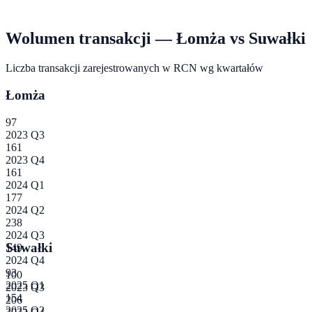
Wolumen transakcji —
Łomża
vs
Suwałki
Liczba transakcji zarejestrowanych w RCN wg kwartałów
Łomża
97
2023 Q3
161
2023 Q4
161
2024 Q1
177
2024 Q2
238
2024 Q3
Suwałki
149
2024 Q4
93
100
2025 Q1
2023 Q3
154
206
2025 Q2