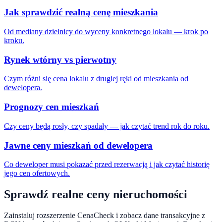
Jak sprawdzić realną cenę mieszkania
Od mediany dzielnicy do wyceny konkretnego lokalu — krok po
kroku.
Rynek wtórny vs pierwotny
Czym różni się cena lokalu z drugiej ręki od mieszkania od
dewelopera.
Prognozy cen mieszkań
Czy ceny będą rosły, czy spadały — jak czytać trend rok do roku.
Jawne ceny mieszkań od dewelopera
Co deweloper musi pokazać przed rezerwacją i jak czytać historię
jego cen ofertowych.
Sprawdź realne ceny nieruchomości
Zainstaluj rozszerzenie CenaCheck i zobacz dane transakcyjne z