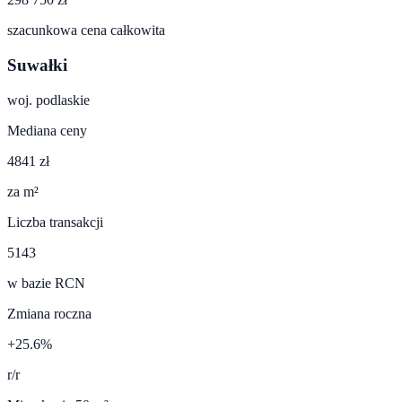
szacunkowa cena całkowita
Suwałki
woj.
podlaskie
Mediana ceny
4841 zł
za m²
Liczba transakcji
5143
w bazie RCN
Zmiana roczna
+25.6%
r/r