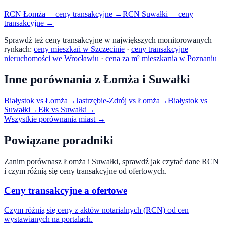
RCN
Łomża
— ceny transakcyjne →
RCN
Suwałki
— ceny
transakcyjne →
Sprawdź też ceny transakcyjne w największych monitorowanych
rynkach:
ceny mieszkań w Szczecinie
·
ceny transakcyjne
nieruchomości we Wrocławiu
·
cena za m² mieszkania w Poznaniu
Inne porównania z
Łomża
i
Suwałki
Białystok
vs
Łomża
→
Jastrzębie-Zdrój
vs
Łomża
→
Białystok
vs
Suwałki
→
Ełk
vs
Suwałki
→
Wszystkie porównania miast →
Powiązane poradniki
Zanim porównasz
Łomża
i
Suwałki
, sprawdź jak czytać dane RCN
i czym różnią się ceny transakcyjne od ofertowych.
Ceny transakcyjne a ofertowe
Czym różnią się ceny z aktów notarialnych (RCN) od cen
wystawianych na portalach.