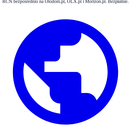
RCN bezpośrednio na Otodom.pl, OLX.pl i Morizon.pl. Bezpłatnie.