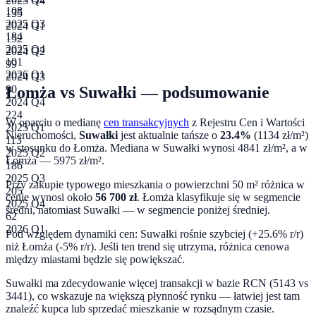
2023 Q4
108
135
2025 Q3
2024 Q1
184
152
2025 Q4
2024 Q2
101
99
2026 Q1
2024 Q3
Łomża
vs
Suwałki
— podsumowanie
90
2024 Q4
224
W oparciu o medianę
cen transakcyjnych
z Rejestru Cen i Wartości
2025 Q1
Nieruchomości,
Suwałki
jest aktualnie tańsze o
23.4
%
(
1134
zł/m²)
113
w stosunku do
Łomża
. Mediana w
Suwałki
wynosi
4841
zł/m², a w
2025 Q2
Łomża
—
5975
zł/m².
186
2025 Q3
Przy zakupie typowego mieszkania o powierzchni
50
m² różnica w
205
cenie wynosi około
56 700
zł
.
Łomża klasyfikuje się w segmencie
2025 Q4
średni, natomiast Suwałki — w segmencie poniżej średniej.
62
2026 Q1
Pod względem dynamiki cen:
Suwałki rośnie szybciej (+25.6% r/r)
niż Łomża (-5% r/r). Jeśli ten trend się utrzyma, różnica cenowa
między miastami będzie się powiększać.
Suwałki ma zdecydowanie więcej transakcji w bazie RCN (5143 vs
3441), co wskazuje na większą płynność rynku — łatwiej jest tam
znaleźć kupca lub sprzedać mieszkanie w rozsądnym czasie.