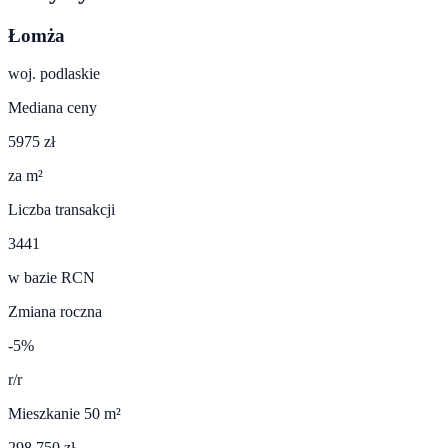
Łomża
woj.
podlaskie
Mediana ceny
5975 zł
za m²
Liczba transakcji
3441
w bazie RCN
Zmiana roczna
-5%
r/r
Mieszkanie 50 m²
298 750 zł