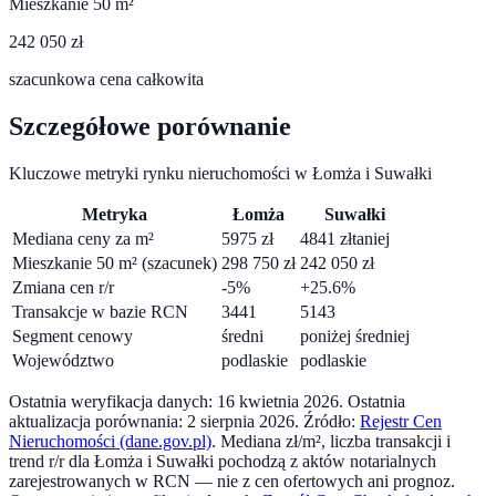
Mieszkanie 50 m²
242 050 zł
szacunkowa cena całkowita
Szczegółowe porównanie
Kluczowe metryki rynku nieruchomości w
Łomża
i
Suwałki
Metryka
Łomża
Suwałki
Mediana ceny za m²
5975
zł
4841
zł
taniej
Mieszkanie 50 m² (szacunek)
298 750
zł
242 050
zł
Zmiana cen r/r
-5
%
+
25.6
%
Transakcje w bazie RCN
3441
5143
Segment cenowy
średni
poniżej średniej
Województwo
podlaskie
podlaskie
Ostatnia weryfikacja danych:
16 kwietnia 2026
.
Ostatnia
aktualizacja porównania:
2 sierpnia 2026
. Źródło:
Rejestr Cen
Nieruchomości (dane.gov.pl)
. Mediana zł/m², liczba transakcji i
trend r/r dla
Łomża
i
Suwałki
pochodzą z aktów notarialnych
zarejestrowanych w RCN — nie z cen ofertowych ani prognoz.