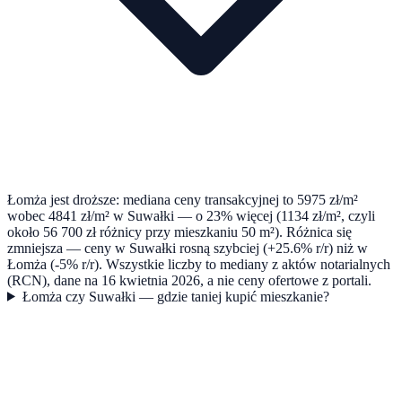
Łomża jest droższe: mediana ceny transakcyjnej to 5975 zł/m²
wobec 4841 zł/m² w Suwałki — o 23% więcej (1134 zł/m², czyli
około 56 700 zł różnicy przy mieszkaniu 50 m²). Różnica się
zmniejsza — ceny w Suwałki rosną szybciej (+25.6% r/r) niż w
Łomża (-5% r/r). Wszystkie liczby to mediany z aktów notarialnych
(RCN), dane na 16 kwietnia 2026, a nie ceny ofertowe z portali.
Łomża czy Suwałki — gdzie taniej kupić mieszkanie?