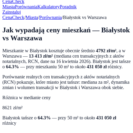
CenaCheck
Miasta
Porównania
Kalkulatory
Poradnik
Zainstaluj
CenaCheck
/
Miasta
/
Porównania
/
Białystok
vs
Warszawa
Jak wypadają ceny mieszkań —
Białystok
vs
Warszawa
Mieszkanie w
Białystok
kosztuje obecnie średnio
4792
zł/m²
, a w
Warszawa
—
13 413
zł/m²
(mediana cen transakcyjnych z aktów
notarialnych, RCN, dane na
16 kwietnia 2026
).
Białystok
jest tańsze
o
64.3
%
— przy mieszkaniu 50 m² to około
431 050
zł
różnicy.
Porównanie realnych cen transakcyjnych z aktów notarialnych
(RCN) pokazuje, które miasto jest tańsze: mediana za m², dynamika
zmian i wolumen transakcji w
Białystok
i
Warszawa
obok siebie.
Różnica w medianie ceny
8621
zł/m²
Białystok
tańsze o
64.3
%
— przy 50 m² to około
431 050
zł
różnicy