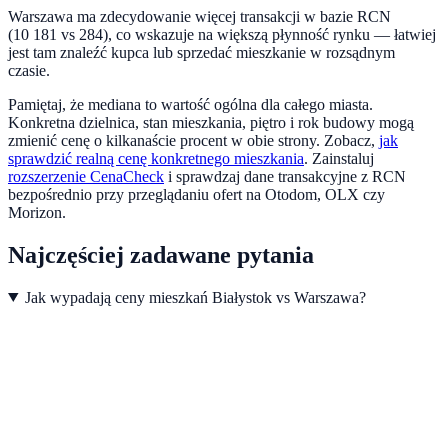
Warszawa ma zdecydowanie więcej transakcji w bazie RCN
(10 181 vs 284), co wskazuje na większą płynność rynku — łatwiej
jest tam znaleźć kupca lub sprzedać mieszkanie w rozsądnym
czasie.
Pamiętaj, że mediana to wartość ogólna dla całego miasta.
Konkretna dzielnica, stan mieszkania, piętro i rok budowy mogą
zmienić cenę o kilkanaście procent w obie strony. Zobacz,
jak
sprawdzić realną cenę konkretnego mieszkania
.
Zainstaluj
rozszerzenie CenaCheck
i sprawdzaj dane transakcyjne z RCN
bezpośrednio przy przeglądaniu ofert na Otodom, OLX czy
Morizon.
Najczęściej zadawane pytania
Jak wypadają ceny mieszkań Białystok vs Warszawa?