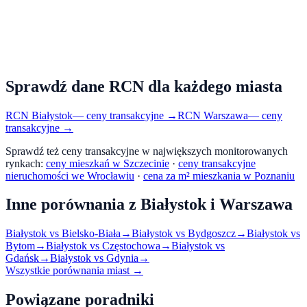
Sprawdź dane RCN dla każdego miasta
RCN
Białystok
— ceny transakcyjne →
RCN
Warszawa
— ceny
transakcyjne →
Sprawdź też ceny transakcyjne w największych monitorowanych
rynkach:
ceny mieszkań w Szczecinie
·
ceny transakcyjne
nieruchomości we Wrocławiu
·
cena za m² mieszkania w Poznaniu
Inne porównania z
Białystok
i
Warszawa
Białystok
vs
Bielsko-Biała
→
Białystok
vs
Bydgoszcz
→
Białystok
vs
Bytom
→
Białystok
vs
Częstochowa
→
Białystok
vs
Gdańsk
→
Białystok
vs
Gdynia
→
Wszystkie porównania miast →
Powiązane poradniki