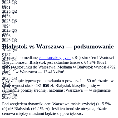
2025 Q1
2023 Q3
703
8181
2025 Q2
2023 Q4
683
8123
2025 Q3
2024 Q1
1245
7594
2025 Q4
2024 Q2
639
8006
2026 Q1
2024 Q3
Białystok
vs
Warszawa
— podsumowanie
9325
2024 Q4
9187
W oparciu o medianę
cen transakcyjnych
z Rejestru Cen i Wartości
2025 Q1
Nieruchomości,
Białystok
jest aktualnie tańsze o
64.3
%
(
8621
7585
zł/m²) w stosunku do
Warszawa
. Mediana w
Białystok
wynosi
4792
2025 Q2
zł/m², a w
Warszawa
—
13 413
zł/m².
6254
2025 Q3
Przy zakupie typowego mieszkania o powierzchni
50
m² różnica w
4249
cenie wynosi około
431 050
zł
.
Białystok klasyfikuje się w
2025 Q4
segmencie poniżej średniej, natomiast Warszawa — w segmencie
13 645
premium.
2026 Q1
Pod względem dynamiki cen:
Warszawa rośnie szybciej (+15.5%
r/r) niż Białystok (+1.1% r/r). Jeśli ten trend się utrzyma, różnica
cenowa między miastami będzie się powiększać.