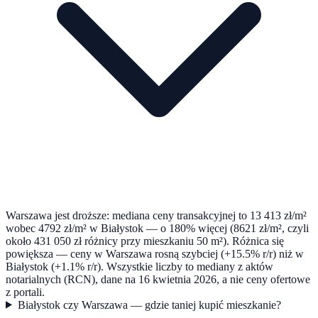
Warszawa jest droższe: mediana ceny transakcyjnej to 13 413 zł/m²
wobec 4792 zł/m² w Białystok — o 180% więcej (8621 zł/m², czyli
około 431 050 zł różnicy przy mieszkaniu 50 m²). Różnica się
powiększa — ceny w Warszawa rosną szybciej (+15.5% r/r) niż w
Białystok (+1.1% r/r). Wszystkie liczby to mediany z aktów
notarialnych (RCN), dane na 16 kwietnia 2026, a nie ceny ofertowe
z portali.
Białystok czy Warszawa — gdzie taniej kupić mieszkanie?