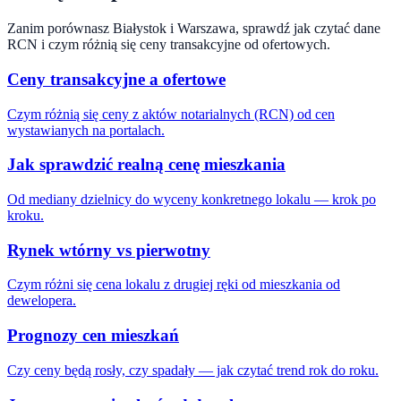
Zanim porównasz
Białystok
i
Warszawa
, sprawdź jak czytać dane
RCN i czym różnią się ceny transakcyjne od ofertowych.
Ceny transakcyjne a ofertowe
Czym różnią się ceny z aktów notarialnych (RCN) od cen
wystawianych na portalach.
Jak sprawdzić realną cenę mieszkania
Od mediany dzielnicy do wyceny konkretnego lokalu — krok po
kroku.
Rynek wtórny vs pierwotny
Czym różni się cena lokalu z drugiej ręki od mieszkania od
dewelopera.
Prognozy cen mieszkań
Czy ceny będą rosły, czy spadały — jak czytać trend rok do roku.