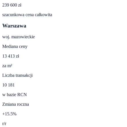
239 600 zł
szacunkowa cena całkowita
Warszawa
woj.
mazowieckie
Mediana ceny
13 413 zł
za m²
Liczba transakcji
10 181
w bazie RCN
Zmiana roczna
+15.5%
r/r