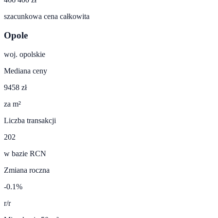
szacunkowa cena całkowita
Opole
woj.
opolskie
Mediana ceny
9458 zł
za m²
Liczba transakcji
202
w bazie RCN
Zmiana roczna
-0.1%
r/r