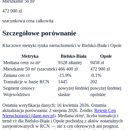
Mieszkanie 50 m²
472 900 zł
szacunkowa cena całkowita
Szczegółowe porównanie
Kluczowe metryki rynku nieruchomości w
Bielsko-Biała
i
Opole
Metryka
Bielsko-Biała
Opole
Mediana ceny za m²
9328
zł
taniej
9458
zł
Mieszkanie 50 m² (szacunek)
466 400
zł
472 900
zł
Zmiana cen r/r
-15.9
%
-0.1
%
Transakcje w bazie RCN
1445
202
Segment cenowy
powyżej średniej
powyżej średniej
Województwo
slaskie
opolskie
Ostatnia weryfikacja danych:
16 kwietnia 2026
.
Ostatnia
aktualizacja porównania:
2 sierpnia 2026
. Źródło:
Rejestr Cen
Nieruchomości (dane.gov.pl)
. Mediana zł/m², liczba transakcji i
trend r/r dla
Bielsko-Biała
i
Opole
pochodzą z aktów notarialnych
zarejestrowanych w RCN — nie z cen ofertowych ani prognoz.