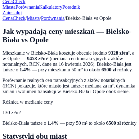
CenaCheck
Miasta
Porównania
Kalkulatory
Poradnik
Zainstaluj
CenaCheck
/
Miasta
/
Porównania
/
Bielsko-Biała
vs
Opole
Jak wypadają ceny mieszkań —
Bielsko-
Biała
vs
Opole
Mieszkanie w
Bielsko-Biała
kosztuje obecnie średnio
9328
zł/m²
, a
w
Opole
—
9458
zł/m²
(mediana cen transakcyjnych z aktów
notarialnych, RCN, dane na
16 kwietnia 2026
).
Bielsko-Biała
jest
tańsze o
1.4
%
— przy mieszkaniu 50 m² to około
6500
zł
różnicy.
Porównanie realnych cen transakcyjnych z aktów notarialnych
(RCN) pokazuje, które miasto jest tańsze: mediana za m², dynamika
zmian i wolumen transakcji w
Bielsko-Biała
i
Opole
obok siebie.
Różnica w medianie ceny
130
zł/m²
Bielsko-Biała
tańsze o
1.4
%
— przy 50 m² to około
6500
zł
różnicy
Statystyki obu miast