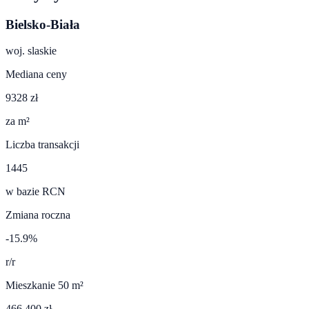
Bielsko-Biała
woj.
slaskie
Mediana ceny
9328 zł
za m²
Liczba transakcji
1445
w bazie RCN
Zmiana roczna
-15.9%
r/r
Mieszkanie 50 m²
466 400 zł