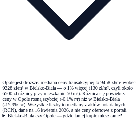
Opole jest droższe: mediana ceny transakcyjnej to 9458 zł/m² wobec
9328 zł/m² w Bielsko-Biała — o 1% więcej (130 zł/m², czyli około
6500 zł różnicy przy mieszkaniu 50 m²). Różnica się powiększa —
ceny w Opole rosną szybciej (-0.1% r/r) niż w Bielsko-Biała
(-15.9% r/r). Wszystkie liczby to mediany z aktów notarialnych
(RCN), dane na 16 kwietnia 2026, a nie ceny ofertowe z portali.
Bielsko-Biała czy Opole — gdzie taniej kupić mieszkanie?