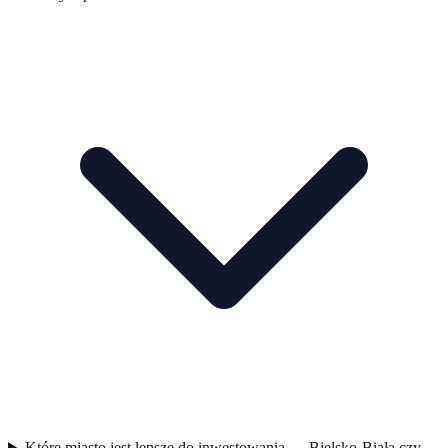
Które miasto jest lepsze do inwestowania — Bielsko-Biała czy