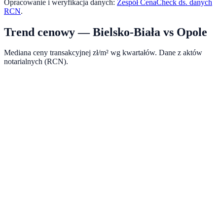
Opracowanie i weryfikacja danych:
Zespół CenaCheck ds. danych
RCN
.
Trend cenowy —
Bielsko-Biała
vs
Opole
Mediana ceny transakcyjnej zł/m² wg kwartałów. Dane z aktów
notarialnych (RCN).