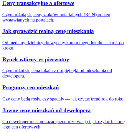
Ceny transakcyjne a ofertowe
Czym różnią się ceny z aktów notarialnych (RCN) od cen
wystawianych na portalach.
Jak sprawdzić realną cenę mieszkania
Od mediany dzielnicy do wyceny konkretnego lokalu — krok po
kroku.
Rynek wtórny vs pierwotny
Czym różni się cena lokalu z drugiej ręki od mieszkania od
dewelopera.
Prognozy cen mieszkań
Czy ceny będą rosły, czy spadały — jak czytać trend rok do roku.
Jawne ceny mieszkań od dewelopera
Co deweloper musi pokazać przed rezerwacją i jak czytać historię
jego cen ofertowych.