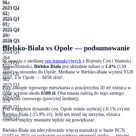
81
364
2025 Q2
2023 Q4
47
442
2025 Q3
2024 Q1
83
352
2025 Q4
2024 Q2
30
430
2026 Q1
2024 Q3
Bielsko-Biała
vs
Opole
— podsumowanie
493
2024 Q4
364
W oparciu o medianę
cen transakcyjnych
z Rejestru Cen i Wartości
2025 Q1
Nieruchomości,
Bielsko-Biała
jest aktualnie tańsze o
1.4
%
(
130
308
zł/m²) w stosunku do
Opole
. Mediana w
Bielsko-Biała
wynosi
9328
2025 Q2
zł/m², a w
Opole
—
9458
zł/m².
362
2025 Q3
Przy zakupie typowego mieszkania o powierzchni
50
m² różnica w
332
cenie wynosi około
6500
zł
.
Oba miasta należą do tego samego
2025 Q4
segmentu cenowego (powyżej średniej).
373
2026 Q1
Pod względem dynamiki cen:
Opole rośnie szybciej (-0.1% r/r) niż
6
Bielsko-Biała (-15.9% r/r). Jeśli ten trend się utrzyma, różnica
2026 Q2
cenowa między miastami będzie się powiększać.
Bielsko-Biała ma zdecydowanie więcej transakcji w bazie RCN
(1445 vs 202), co wskazuje na większą płynność rynku — łatwiej