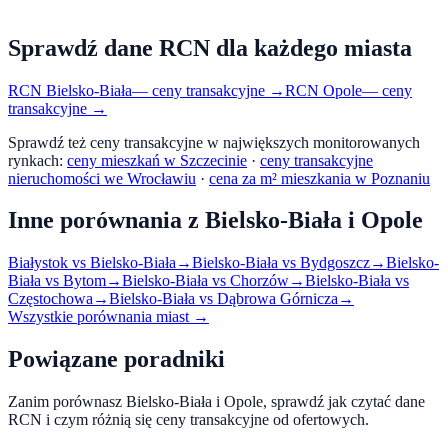
Sprawdź dane RCN dla każdego miasta
RCN
Bielsko-Biała
— ceny transakcyjne →
RCN
Opole
— ceny
transakcyjne →
Sprawdź też ceny transakcyjne w największych monitorowanych
rynkach:
ceny mieszkań w Szczecinie
·
ceny transakcyjne
nieruchomości we Wrocławiu
·
cena za m² mieszkania w Poznaniu
Inne porównania z
Bielsko-Biała
i
Opole
Białystok
vs
Bielsko-Biała
→
Bielsko-Biała
vs
Bydgoszcz
→
Bielsko-
Biała
vs
Bytom
→
Bielsko-Biała
vs
Chorzów
→
Bielsko-Biała
vs
Częstochowa
→
Bielsko-Biała
vs
Dąbrowa Górnicza
→
Wszystkie porównania miast →
Powiązane poradniki
Zanim porównasz
Bielsko-Biała
i
Opole
, sprawdź jak czytać dane
RCN i czym różnią się ceny transakcyjne od ofertowych.