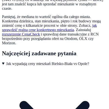
jest tam znaleźć kupca lub sprzedać mieszkanie w rozsądnym
czasie.
Pamiętaj, że mediana to wartość ogólna dla całego miasta.
Konkretna dzielnica, stan mieszkania, piętro i rok budowy mogą
zmienić cenę o kilkanaście procent w obie strony. Zobacz,
jak
sprawdzić realną cenę konkretnego mieszkania
.
Zainstaluj
rozszerzenie CenaCheck
i sprawdzaj dane transakcyjne z RCN
bezpośrednio przy przeglądaniu ofert na Otodom, OLX czy
Morizon.
Najczęściej zadawane pytania
Jak wypadają ceny mieszkań Bielsko-Biała vs Opole?