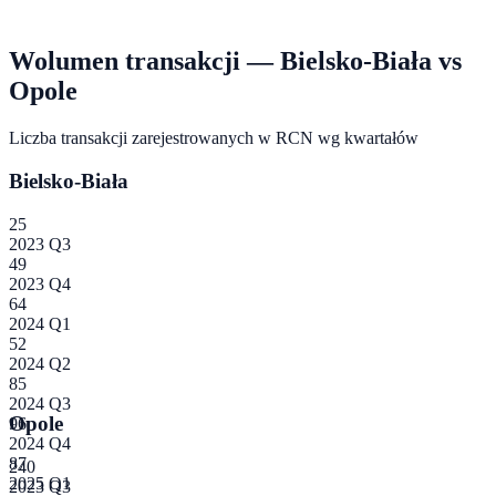
Wolumen transakcji —
Bielsko-Biała
vs
Opole
Liczba transakcji zarejestrowanych w RCN wg kwartałów
Bielsko-Biała
25
2023 Q3
49
2023 Q4
64
2024 Q1
52
2024 Q2
85
2024 Q3
Opole
96
2024 Q4
87
240
2025 Q1
2023 Q3