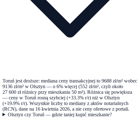
Toruń jest droższe: mediana ceny transakcyjnej to 9688 zł/m² wobec
9136 zł/m² w Olsztyn — o 6% więcej (552 zł/m², czyli około
27 600 zł różnicy przy mieszkaniu 50 m²). Różnica się powiększa
— ceny w Toruń rosną szybciej (+33.3% r/r) niż w Olsztyn
(+19.9% r/r). Wszystkie liczby to mediany z aktów notarialnych
(RCN), dane na 16 kwietnia 2026, a nie ceny ofertowe z portali.
Olsztyn czy Toruń — gdzie taniej kupić mieszkanie?