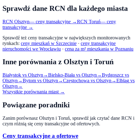
Sprawdź dane RCN dla każdego miasta
RCN
Olsztyn
— ceny transakcyjne →
RCN
Toruń
— ceny
transakcyjne →
Sprawdź też ceny transakcyjne w największych monitorowanych
rynkach:
ceny mieszkań w Szczecinie
·
ceny transakcyjne
nieruchomości we Wrocławiu
·
cena za m² mieszkania w Poznaniu
Inne porównania z
Olsztyn
i
Toruń
Białystok
vs
Olsztyn
→
Bielsko-Biała
vs
Olsztyn
→
Bydgoszcz
vs
Olsztyn
→
Bytom
vs
Olsztyn
→
Częstochowa
vs
Olsztyn
→
Elbląg
vs
Olsztyn
→
Wszystkie porównania miast →
Powiązane poradniki
Zanim porównasz
Olsztyn
i
Toruń
, sprawdź jak czytać dane RCN i
czym różnią się ceny transakcyjne od ofertowych.
Ceny transakcyjne a ofertowe