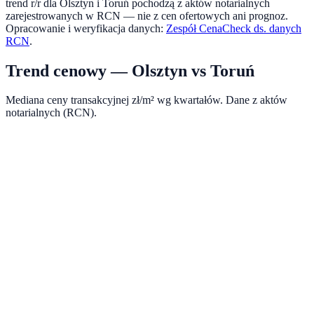
trend r/r dla
Olsztyn
i
Toruń
pochodzą z aktów notarialnych
zarejestrowanych w RCN — nie z cen ofertowych ani prognoz.
Opracowanie i weryfikacja danych:
Zespół CenaCheck ds. danych
RCN
.
Trend cenowy —
Olsztyn
vs
Toruń
Mediana ceny transakcyjnej zł/m² wg kwartałów. Dane z aktów
notarialnych (RCN).