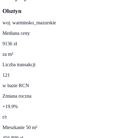
Olsztyn
woj.
warminsko_mazurskie
Mediana ceny
9136 zł
za m²
Liczba transakcji
121
w bazie RCN
Zmiana roczna
+19.9%
r/r
Mieszkanie 50 m²
456 800 zł