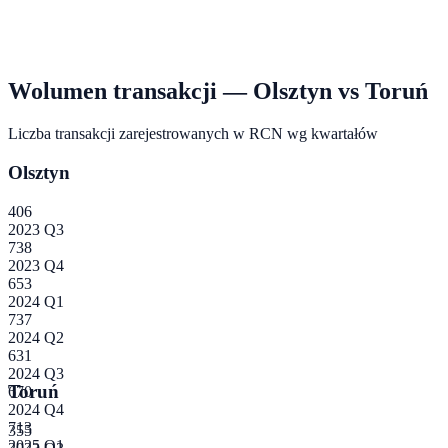
Wolumen transakcji —
Olsztyn
vs
Toruń
Liczba transakcji zarejestrowanych w RCN wg kwartałów
Olsztyn
406
2023 Q3
738
2023 Q4
653
2024 Q1
737
2024 Q2
631
2024 Q3
Toruń
670
2024 Q4
713
355
2025 Q1