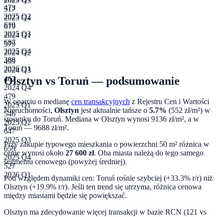
2023 Q3
473
517
2025 Q2
2023 Q4
619
679
2025 Q3
2024 Q1
687
579
2025 Q4
2024 Q2
388
499
2026 Q1
2024 Q3
Olsztyn
vs
Toruń
— podsumowanie
462
2024 Q4
479
W oparciu o medianę
cen transakcyjnych
z Rejestru Cen i Wartości
2025 Q1
Nieruchomości,
Olsztyn
jest aktualnie tańsze o
5.7
%
(
552
zł/m²) w
546
stosunku do
Toruń
. Mediana w
Olsztyn
wynosi
9136
zł/m², a w
2025 Q2
Toruń
—
9688
zł/m².
647
2025 Q3
Przy zakupie typowego mieszkania o powierzchni
50
m² różnica w
659
cenie wynosi około
27 600
zł
.
Oba miasta należą do tego samego
2025 Q4
segmentu cenowego (powyżej średniej).
527
2026 Q1
Pod względem dynamiki cen:
Toruń rośnie szybciej (+33.3% r/r) niż
Olsztyn (+19.9% r/r). Jeśli ten trend się utrzyma, różnica cenowa
między miastami będzie się powiększać.
Olsztyn ma zdecydowanie więcej transakcji w bazie RCN (121 vs