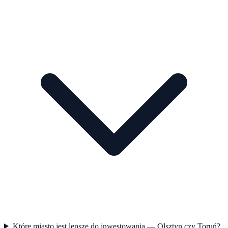
Które miasto jest lepsze do inwestowania — Olsztyn czy Toruń?