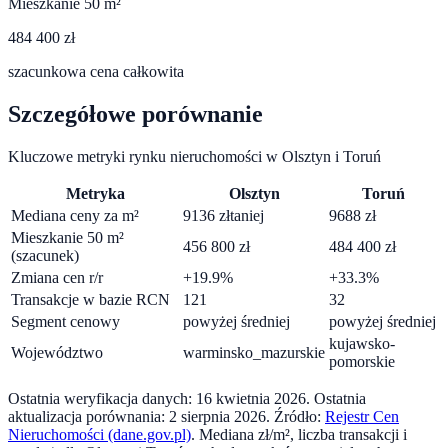
Mieszkanie 50 m²
484 400 zł
szacunkowa cena całkowita
Szczegółowe porównanie
Kluczowe metryki rynku nieruchomości w
Olsztyn
i
Toruń
Metryka
Olsztyn
Toruń
Mediana ceny za m²
9136
zł
taniej
9688
zł
Mieszkanie 50 m²
456 800
zł
484 400
zł
(szacunek)
Zmiana cen r/r
+
19.9
%
+
33.3
%
Transakcje w bazie RCN
121
32
Segment cenowy
powyżej średniej
powyżej średniej
kujawsko-
Województwo
warminsko_mazurskie
pomorskie
Ostatnia weryfikacja danych:
16 kwietnia 2026
.
Ostatnia
aktualizacja porównania:
2 sierpnia 2026
. Źródło:
Rejestr Cen
Nieruchomości (dane.gov.pl)
. Mediana zł/m², liczba transakcji i