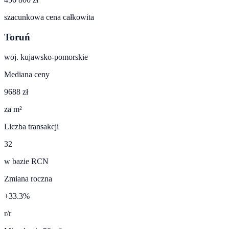
szacunkowa cena całkowita
Toruń
woj.
kujawsko-pomorskie
Mediana ceny
9688 zł
za m²
Liczba transakcji
32
w bazie RCN
Zmiana roczna
+33.3%
r/r