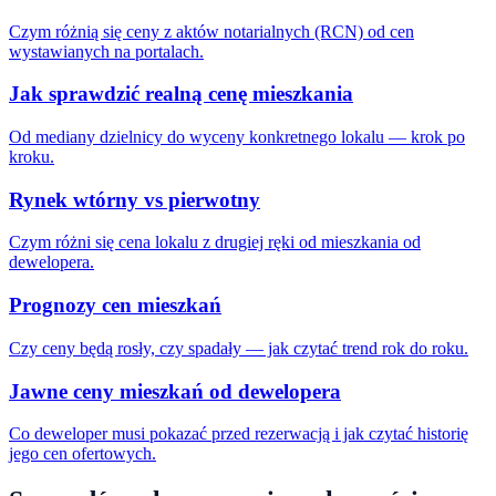
Czym różnią się ceny z aktów notarialnych (RCN) od cen
wystawianych na portalach.
Jak sprawdzić realną cenę mieszkania
Od mediany dzielnicy do wyceny konkretnego lokalu — krok po
kroku.
Rynek wtórny vs pierwotny
Czym różni się cena lokalu z drugiej ręki od mieszkania od
dewelopera.
Prognozy cen mieszkań
Czy ceny będą rosły, czy spadały — jak czytać trend rok do roku.
Jawne ceny mieszkań od dewelopera
Co deweloper musi pokazać przed rezerwacją i jak czytać historię
jego cen ofertowych.