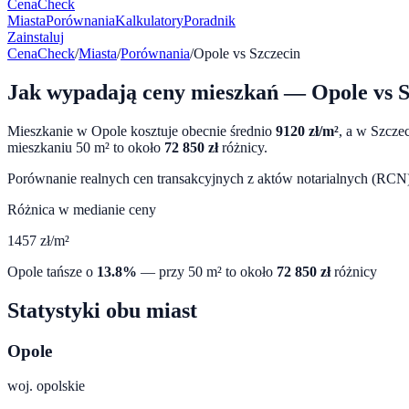
CenaCheck
Miasta
Porównania
Kalkulatory
Poradnik
Zainstaluj
CenaCheck
/
Miasta
/
Porównania
/
Opole
vs
Szczecin
Jak wypadają ceny mieszkań —
Opole
vs
S
Mieszkanie w
Opole
kosztuje obecnie średnio
9120
zł/m²
, a w
Szczec
mieszkaniu 50 m² to około
72 850
zł
różnicy.
Porównanie realnych cen transakcyjnych z aktów notarialnych (RCN) 
Różnica w medianie ceny
1457
zł/m²
Opole
tańsze o
13.8
%
— przy 50 m² to około
72 850
zł
różnicy
Statystyki obu miast
Opole
woj.
opolskie