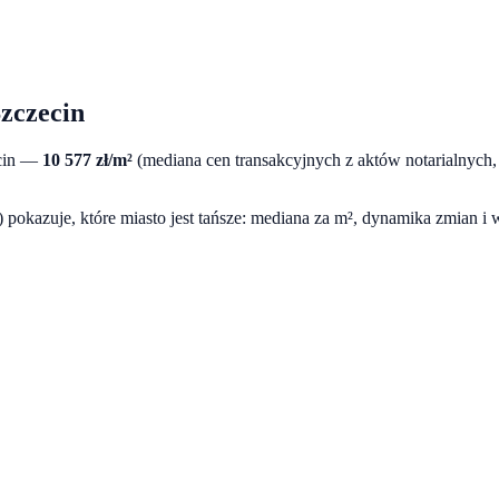
zczecin
in
—
10 577
zł/m²
(mediana cen transakcyjnych z aktów notarialnyc
pokazuje, które miasto jest tańsze: mediana za m², dynamika zmian i