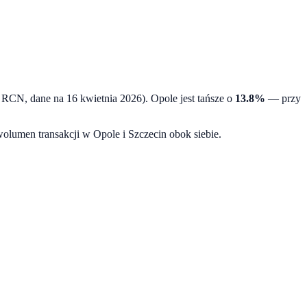
h, RCN, dane na
16 kwietnia 2026
).
Opole
jest tańsze o
13.8
%
— przy
 wolumen transakcji w
Opole
i
Szczecin
obok siebie.