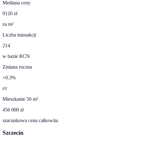
Mediana ceny
9120 zł
za m²
Liczba transakcji
214
w bazie RCN
Zmiana roczna
+0.3%
r/r
Mieszkanie 50 m²
456 000 zł
szacunkowa cena całkowita
Szczecin