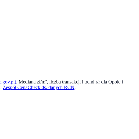
.gov.pl)
. Mediana zł/m², liczba transakcji i trend r/r dla
Opole
i
:
Zespół CenaCheck ds. danych RCN
.