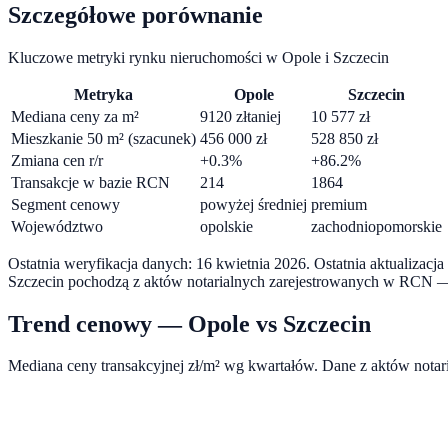
Szczegółowe porównanie
Kluczowe metryki rynku nieruchomości w
Opole
i
Szczecin
Metryka
Opole
Szczecin
Mediana ceny za m²
9120
zł
taniej
10 577
zł
Mieszkanie 50 m² (szacunek)
456 000
zł
528 850
zł
Zmiana cen r/r
+
0.3
%
+
86.2
%
Transakcje w bazie RCN
214
1864
Segment cenowy
powyżej średniej
premium
Województwo
opolskie
zachodniopomorskie
Ostatnia weryfikacja danych:
16 kwietnia 2026
.
Ostatnia aktualizacj
Szczecin
pochodzą z aktów notarialnych zarejestrowanych w RCN — 
Trend cenowy —
Opole
vs
Szczecin
Mediana ceny transakcyjnej zł/m² wg kwartałów. Dane z aktów nota