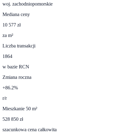
woj.
zachodniopomorskie
Mediana ceny
10 577 zł
za m²
Liczba transakcji
1864
w bazie RCN
Zmiana roczna
+86.2%
r/r
Mieszkanie 50 m²
528 850 zł
szacunkowa cena całkowita