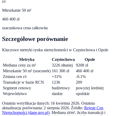
r/r
Mieszkanie 50 m²
460 400 zł
szacunkowa cena całkowita
Szczegółowe porównanie
Kluczowe metryki rynku nieruchomości w
Częstochowa
i
Opole
Metryka
Częstochowa
Opole
Mediana ceny za m²
3226
zł
taniej
9208
zł
Mieszkanie 50 m² (szacunek)
161 300
zł
460 400
zł
Zmiana cen r/r
+
31
%
-0.1
%
Transakcje w bazie RCN
1236
209
Segment cenowy
budżetowy
powyżej średniej
Województwo
slaskie
opolskie
Ostatnia weryfikacja danych:
16 kwietnia 2026
.
Ostatnia
aktualizacja porównania:
2 sierpnia 2026
. Źródło:
Rejestr Cen
Nieruchomości (dane.gov.pl)
. Mediana zł/m², liczba transakcji i