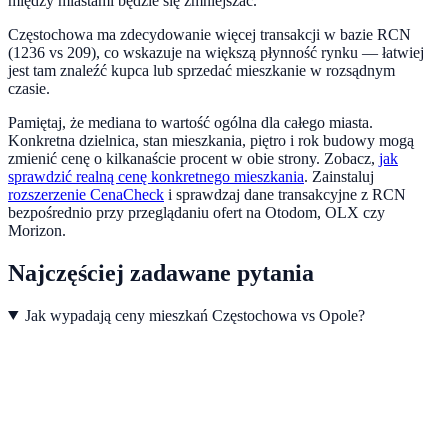
między miastami będzie się zmniejszać.
Częstochowa ma zdecydowanie więcej transakcji w bazie RCN
(1236 vs 209), co wskazuje na większą płynność rynku — łatwiej
jest tam znaleźć kupca lub sprzedać mieszkanie w rozsądnym
czasie.
Pamiętaj, że mediana to wartość ogólna dla całego miasta.
Konkretna dzielnica, stan mieszkania, piętro i rok budowy mogą
zmienić cenę o kilkanaście procent w obie strony. Zobacz,
jak
sprawdzić realną cenę konkretnego mieszkania
.
Zainstaluj
rozszerzenie CenaCheck
i sprawdzaj dane transakcyjne z RCN
bezpośrednio przy przeglądaniu ofert na Otodom, OLX czy
Morizon.
Najczęściej zadawane pytania
Jak wypadają ceny mieszkań Częstochowa vs Opole?