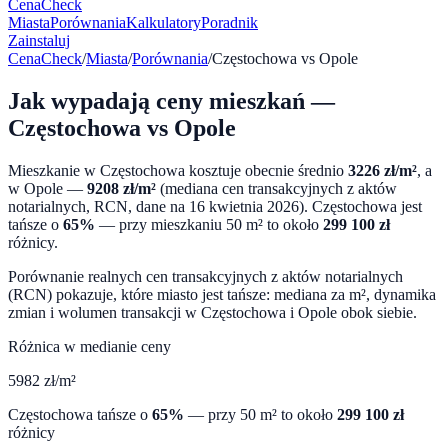
CenaCheck
Miasta
Porównania
Kalkulatory
Poradnik
Zainstaluj
CenaCheck
/
Miasta
/
Porównania
/
Częstochowa
vs
Opole
Jak wypadają ceny mieszkań —
Częstochowa
vs
Opole
Mieszkanie w
Częstochowa
kosztuje obecnie średnio
3226
zł/m²
, a
w
Opole
—
9208
zł/m²
(mediana cen transakcyjnych z aktów
notarialnych, RCN, dane na
16 kwietnia 2026
).
Częstochowa
jest
tańsze o
65
%
— przy mieszkaniu 50 m² to około
299 100
zł
różnicy.
Porównanie realnych cen transakcyjnych z aktów notarialnych
(RCN) pokazuje, które miasto jest tańsze: mediana za m², dynamika
zmian i wolumen transakcji w
Częstochowa
i
Opole
obok siebie.
Różnica w medianie ceny
5982
zł/m²
Częstochowa
tańsze o
65
%
— przy 50 m² to około
299 100
zł
różnicy