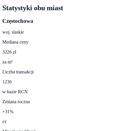
Statystyki obu miast
Częstochowa
woj.
slaskie
Mediana ceny
3226 zł
za m²
Liczba transakcji
1236
w bazie RCN
Zmiana roczna
+31%
r/r