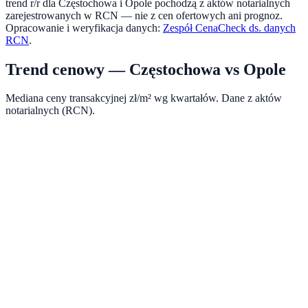
trend r/r dla
Częstochowa
i
Opole
pochodzą z aktów notarialnych
zarejestrowanych w RCN — nie z cen ofertowych ani prognoz.
Opracowanie i weryfikacja danych:
Zespół CenaCheck ds. danych
RCN
.
Trend cenowy —
Częstochowa
vs
Opole
Mediana ceny transakcyjnej zł/m² wg kwartałów. Dane z aktów
notarialnych (RCN).