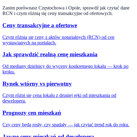
Zanim porównasz
Częstochowa
i
Opole
, sprawdź jak czytać dane
RCN i czym różnią się ceny transakcyjne od ofertowych.
Ceny transakcyjne a ofertowe
Czym różnią się ceny z aktów notarialnych (RCN) od cen
wystawianych na portalach.
Jak sprawdzić realną cenę mieszkania
Od mediany dzielnicy do wyceny konkretnego lokalu — krok po
kroku.
Rynek wtórny vs pierwotny
Czym różni się cena lokalu z drugiej ręki od mieszkania od
dewelopera.
Prognozy cen mieszkań
Czy ceny będą rosły, czy spadały — jak czytać trend rok do roku.
Jawne ceny mieszkań od dewelopera