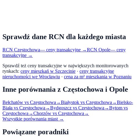
Sprawdź dane RCN dla każdego miasta
RCN
Częstochowa
— ceny transakcyjne →
RCN
Opole
— ceny
transakcyjne →
Sprawdź też ceny transakcyjne w największych monitorowanych
rynkach:
ceny mieszkań w Szczecinie
·
ceny transakcyjne
nieruchomości we Wrocławiu
·
cena za m² mieszkania w Poznaniu
Inne porównania z
Częstochowa
i
Opole
Bełchatów
vs
Częstochowa
→
Białystok
vs
Częstochowa
→
Bielsko-
Biała
vs
Częstochowa
→
Bydgoszcz
vs
Częstochowa
→
Bytom
vs
Częstochowa
→
Chorzów
vs
Częstochowa
→
Wszystkie porównania miast →
Powiązane poradniki