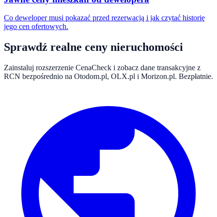
Co deweloper musi pokazać przed rezerwacją i jak czytać historię
jego cen ofertowych.
Sprawdź realne ceny nieruchomości
Zainstaluj rozszerzenie CenaCheck i zobacz dane transakcyjne z
RCN bezpośrednio na Otodom.pl, OLX.pl i Morizon.pl. Bezpłatnie.