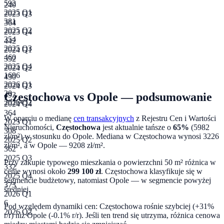
592
240
2025 Q1
2023 Q3
381
364
2025 Q2
2023 Q4
354
442
2025 Q3
2024 Q1
460
352
2025 Q4
2024 Q2
1696
430
2026 Q1
2024 Q3
20
Częstochowa
vs
Opole
— podsumowanie
493
2026 Q2
2024 Q4
364
W oparciu o medianę
cen transakcyjnych
z Rejestru Cen i Wartości
2025 Q1
Nieruchomości,
Częstochowa
jest aktualnie tańsze o
65
%
(
5982
308
zł/m²) w stosunku do
Opole
. Mediana w
Częstochowa
wynosi
3226
2025 Q2
zł/m², a w
Opole
—
9208
zł/m².
362
2025 Q3
Przy zakupie typowego mieszkania o powierzchni
50
m² różnica w
332
cenie wynosi około
299 100
zł
.
Częstochowa klasyfikuje się w
2025 Q4
segmencie budżetowy, natomiast Opole — w segmencie powyżej
373
średniej.
2026 Q1
6
Pod względem dynamiki cen:
Częstochowa rośnie szybciej (+31%
2026 Q2
r/r) niż Opole (-0.1% r/r). Jeśli ten trend się utrzyma, różnica cenowa