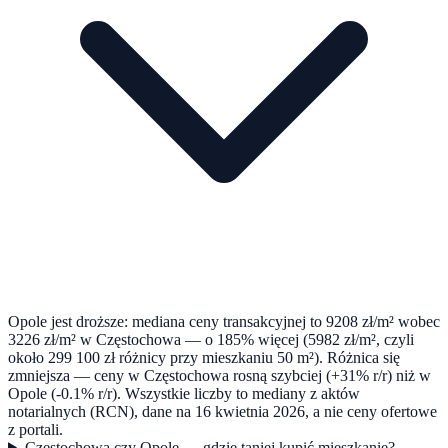
Opole jest droższe: mediana ceny transakcyjnej to 9208 zł/m² wobec
3226 zł/m² w Częstochowa — o 185% więcej (5982 zł/m², czyli
około 299 100 zł różnicy przy mieszkaniu 50 m²). Różnica się
zmniejsza — ceny w Częstochowa rosną szybciej (+31% r/r) niż w
Opole (-0.1% r/r). Wszystkie liczby to mediany z aktów
notarialnych (RCN), dane na 16 kwietnia 2026, a nie ceny ofertowe
z portali.
Częstochowa czy Opole — gdzie taniej kupić mieszkanie?