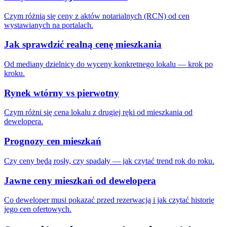
Czym różnią się ceny z aktów notarialnych (RCN) od cen
wystawianych na portalach.
Jak sprawdzić realną cenę mieszkania
Od mediany dzielnicy do wyceny konkretnego lokalu — krok po
kroku.
Rynek wtórny vs pierwotny
Czym różni się cena lokalu z drugiej ręki od mieszkania od
dewelopera.
Prognozy cen mieszkań
Czy ceny będą rosły, czy spadały — jak czytać trend rok do roku.
Jawne ceny mieszkań od dewelopera
Co deweloper musi pokazać przed rezerwacją i jak czytać historię
jego cen ofertowych.