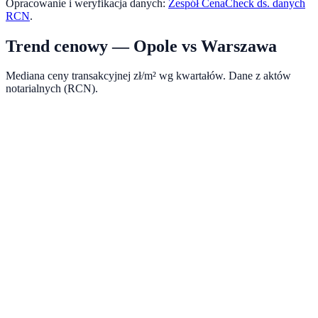
Opracowanie i weryfikacja danych:
Zespół CenaCheck ds. danych
RCN
.
Trend cenowy —
Opole
vs
Warszawa
Mediana ceny transakcyjnej zł/m² wg kwartałów. Dane z aktów
notarialnych (RCN).