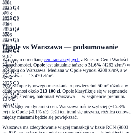
308
8181
2025 Q2
2023 Q4
362
8123
2025 Q3
2024 Q1
332
7594
2025 Q4
2024 Q2
373
8006
2026 Q1
2024 Q3
6
Opole
vs
Warszawa
— podsumowanie
9325
2026 Q2
2024 Q4
9187
W oparciu o medianę
cen transakcyjnych
z Rejestru Cen i Wartości
2025 Q1
Nieruchomości,
Opole
jest aktualnie tańsze o
31.6
%
(
4262
zł/m²) w
7585
stosunku do
Warszawa
. Mediana w
Opole
wynosi
9208
zł/m², a w
2025 Q2
Warszawa
—
13 470
zł/m².
6254
2025 Q3
Przy zakupie typowego mieszkania o powierzchni
50
m² różnica w
4249
cenie wynosi około
213 100
zł
.
Opole klasyfikuje się w segmencie
2025 Q4
powyżej średniej, natomiast Warszawa — w segmencie premium.
13 645
2026 Q1
Pod względem dynamiki cen:
Warszawa rośnie szybciej (+15.3%
r/r) niż Opole (-0.1% r/r). Jeśli ten trend się utrzyma, różnica cenowa
między miastami będzie się powiększać.
Warszawa ma zdecydowanie więcej transakcji w bazie RCN (9803
vs 209), co wskazuje na większą płynność rynku — łatwiej jest tam