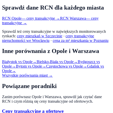
Sprawdź dane RCN dla każdego miasta
RCN
Opole
— ceny transakcyjne →
RCN
Warszawa
— ceny
transakcyjne →
Sprawdź też ceny transakcyjne w największych monitorowanych
rynkach:
ceny mieszkań w Szczecinie
·
ceny transakcyjne
nieruchomości we Wrocławiu
·
cena za m² mieszkania w Poznaniu
Inne porównania z
Opole
i
Warszawa
Białystok
vs
Opole
→
Bielsko-Biała
vs
Opole
→
Bydgoszcz
vs
Opole
→
Bytom
vs
Opole
→
Częstochowa
vs
Opole
→
Gdańsk
vs
Opole
→
Wszystkie porównania miast →
Powiązane poradniki
Zanim porównasz
Opole
i
Warszawa
, sprawdź jak czytać dane
RCN i czym różnią się ceny transakcyjne od ofertowych.
Ceny transakcyjne a ofertowe