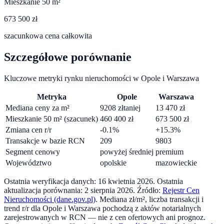
Mieszkanie 50 m²
673 500 zł
szacunkowa cena całkowita
Szczegółowe porównanie
Kluczowe metryki rynku nieruchomości w
Opole
i
Warszawa
Metryka
Opole
Warszawa
Mediana ceny za m²
9208
zł
taniej
13 470
zł
Mieszkanie 50 m² (szacunek)
460 400
zł
673 500
zł
Zmiana cen r/r
-0.1
%
+
15.3
%
Transakcje w bazie RCN
209
9803
Segment cenowy
powyżej średniej
premium
Województwo
opolskie
mazowieckie
Ostatnia weryfikacja danych:
16 kwietnia 2026
.
Ostatnia
aktualizacja porównania:
2 sierpnia 2026
. Źródło:
Rejestr Cen
Nieruchomości (dane.gov.pl)
. Mediana zł/m², liczba transakcji i
trend r/r dla
Opole
i
Warszawa
pochodzą z aktów notarialnych
zarejestrowanych w RCN — nie z cen ofertowych ani prognoz.