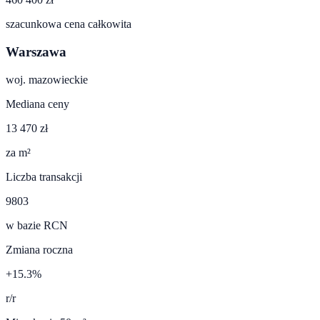
szacunkowa cena całkowita
Warszawa
woj.
mazowieckie
Mediana ceny
13 470 zł
za m²
Liczba transakcji
9803
w bazie RCN
Zmiana roczna
+15.3%
r/r