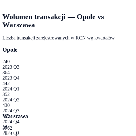
Wolumen transakcji —
Opole
vs
Warszawa
Liczba transakcji zarejestrowanych w RCN wg kwartałów
Opole
240
2023 Q3
364
2023 Q4
442
2024 Q1
352
2024 Q2
430
2024 Q3
Warszawa
493
2024 Q4
364
3762
2025 Q1
2023 Q3