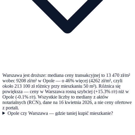
Warszawa jest droższe: mediana ceny transakcyjnej to 13 470 zł/m²
wobec 9208 zł/m² w Opole — o 46% więcej (4262 zł/m², czyli
około 213 100 zł różnicy przy mieszkaniu 50 m²). Różnica się
powiększa — ceny w Warszawa rosną szybciej (+15.3% r/r) niż w
Opole (-0.1% r/r). Wszystkie liczby to mediany z aktów
notarialnych (RCN), dane na 16 kwietnia 2026, a nie ceny ofertowe
z portali.
Opole czy Warszawa — gdzie taniej kupić mieszkanie?