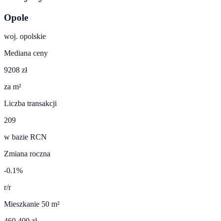
Opole
woj.
opolskie
Mediana ceny
9208 zł
za m²
Liczba transakcji
209
w bazie RCN
Zmiana roczna
-0.1%
r/r
Mieszkanie 50 m²
460 400 zł