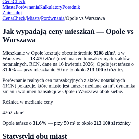
CenaCheck
Miasta
Porównania
Kalkulatory
Poradnik
Zainstaluj
CenaCheck
/
Miasta
/
Porównania
/
Opole
vs
Warszawa
Jak wypadają ceny mieszkań —
Opole
vs
Warszawa
Mieszkanie w
Opole
kosztuje obecnie średnio
9208
zł/m²
, a w
Warszawa
—
13 470
zł/m²
(mediana cen transakcyjnych z aktów
notarialnych, RCN, dane na
16 kwietnia 2026
).
Opole
jest tańsze o
31.6
%
— przy mieszkaniu 50 m² to około
213 100
zł
różnicy.
Porównanie realnych cen transakcyjnych z aktów notarialnych
(RCN) pokazuje, które miasto jest tańsze: mediana za m², dynamika
zmian i wolumen transakcji w
Opole
i
Warszawa
obok siebie.
Różnica w medianie ceny
4262
zł/m²
Opole
tańsze o
31.6
%
— przy 50 m² to około
213 100
zł
różnicy
Statystyki obu miast