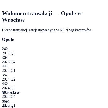
Wolumen transakcji —
Opole
vs
Wrocław
Liczba transakcji zarejestrowanych w RCN wg kwartałów
Opole
240
2023 Q3
364
2023 Q4
442
2024 Q1
352
2024 Q2
430
2024 Q3
Wrocław
493
2024 Q4
364
2262
2025 Q1
2023 Q3