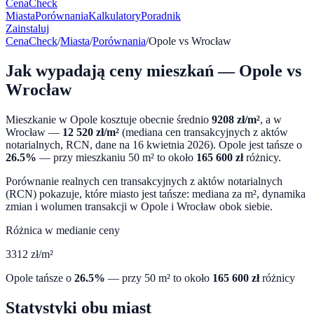
CenaCheck
Miasta
Porównania
Kalkulatory
Poradnik
Zainstaluj
CenaCheck
/
Miasta
/
Porównania
/
Opole
vs
Wrocław
Jak wypadają ceny mieszkań —
Opole
vs
Wrocław
Mieszkanie w
Opole
kosztuje obecnie średnio
9208
zł/m²
, a w
Wrocław
—
12 520
zł/m²
(mediana cen transakcyjnych z aktów
notarialnych, RCN, dane na
16 kwietnia 2026
).
Opole
jest tańsze o
26.5
%
— przy mieszkaniu 50 m² to około
165 600
zł
różnicy.
Porównanie realnych cen transakcyjnych z aktów notarialnych
(RCN) pokazuje, które miasto jest tańsze: mediana za m², dynamika
zmian i wolumen transakcji w
Opole
i
Wrocław
obok siebie.
Różnica w medianie ceny
3312
zł/m²
Opole
tańsze o
26.5
%
— przy 50 m² to około
165 600
zł
różnicy
Statystyki obu miast