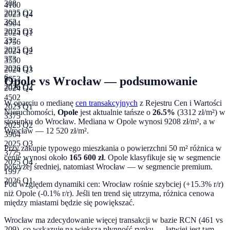
308
4160
2025 Q2
2023 Q4
362
4904
2025 Q3
2024 Q1
332
4756
2025 Q4
2024 Q2
373
3550
2026 Q1
2024 Q3
6
Opole
vs
Wrocław
— podsumowanie
3653
2026 Q2
2024 Q4
4502
W oparciu o medianę
cen transakcyjnych
z Rejestru Cen i Wartości
2025 Q1
Nieruchomości,
Opole
jest aktualnie tańsze o
26.5
%
(
3312
zł/m²) w
3375
stosunku do
Wrocław
. Mediana w
Opole
wynosi
9208
zł/m², a w
2025 Q2
Wrocław
—
12 520
zł/m².
3964
2025 Q3
Przy zakupie typowego mieszkania o powierzchni
50
m² różnica w
3775
cenie wynosi około
165 600
zł
.
Opole klasyfikuje się w segmencie
2025 Q4
powyżej średniej, natomiast Wrocław — w segmencie premium.
1997
2026 Q1
Pod względem dynamiki cen:
Wrocław rośnie szybciej (+15.3% r/r)
niż Opole (-0.1% r/r). Jeśli ten trend się utrzyma, różnica cenowa
między miastami będzie się powiększać.
Wrocław ma zdecydowanie więcej transakcji w bazie RCN (461 vs
209), co wskazuje na większą płynność rynku — łatwiej jest tam