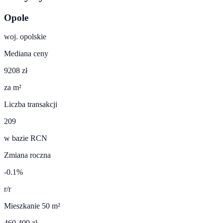
Opole
woj.
opolskie
Mediana ceny
9208 zł
za m²
Liczba transakcji
209
w bazie RCN
Zmiana roczna
-0.1%
r/r
Mieszkanie 50 m²
460 400 zł