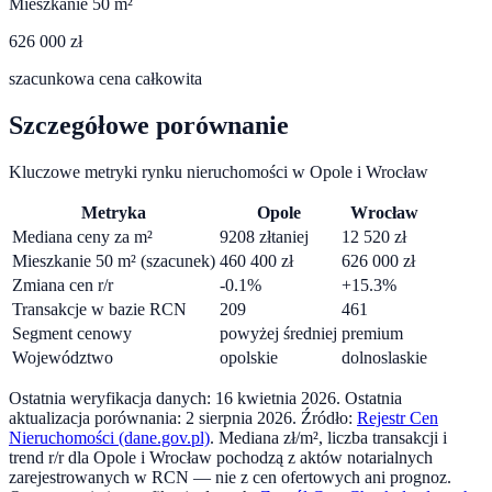
Mieszkanie 50 m²
626 000 zł
szacunkowa cena całkowita
Szczegółowe porównanie
Kluczowe metryki rynku nieruchomości w
Opole
i
Wrocław
Metryka
Opole
Wrocław
Mediana ceny za m²
9208
zł
taniej
12 520
zł
Mieszkanie 50 m² (szacunek)
460 400
zł
626 000
zł
Zmiana cen r/r
-0.1
%
+
15.3
%
Transakcje w bazie RCN
209
461
Segment cenowy
powyżej średniej
premium
Województwo
opolskie
dolnoslaskie
Ostatnia weryfikacja danych:
16 kwietnia 2026
.
Ostatnia
aktualizacja porównania:
2 sierpnia 2026
. Źródło:
Rejestr Cen
Nieruchomości (dane.gov.pl)
. Mediana zł/m², liczba transakcji i
trend r/r dla
Opole
i
Wrocław
pochodzą z aktów notarialnych
zarejestrowanych w RCN — nie z cen ofertowych ani prognoz.