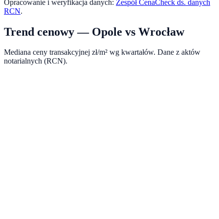
Opracowanie i weryfikacja danych:
Zespół CenaCheck ds. danych
RCN
.
Trend cenowy —
Opole
vs
Wrocław
Mediana ceny transakcyjnej zł/m² wg kwartałów. Dane z aktów
notarialnych (RCN).