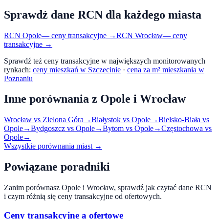
Sprawdź dane RCN dla każdego miasta
RCN
Opole
— ceny transakcyjne →
RCN
Wrocław
— ceny
transakcyjne →
Sprawdź też ceny transakcyjne w największych monitorowanych
rynkach:
ceny mieszkań w Szczecinie
·
cena za m² mieszkania w
Poznaniu
Inne porównania z
Opole
i
Wrocław
Wrocław
vs
Zielona Góra
→
Białystok
vs
Opole
→
Bielsko-Biała
vs
Opole
→
Bydgoszcz
vs
Opole
→
Bytom
vs
Opole
→
Częstochowa
vs
Opole
→
Wszystkie porównania miast →
Powiązane poradniki
Zanim porównasz
Opole
i
Wrocław
, sprawdź jak czytać dane RCN
i czym różnią się ceny transakcyjne od ofertowych.
Ceny transakcyjne a ofertowe