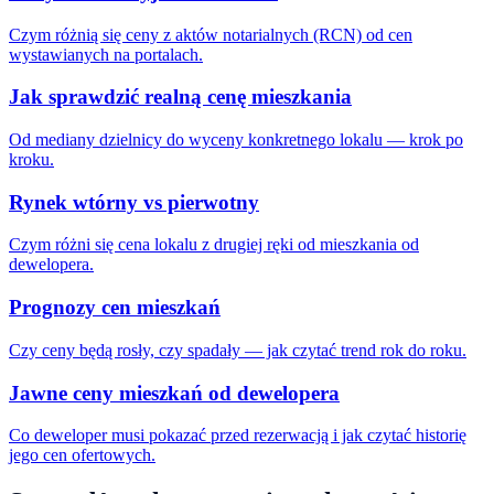
Czym różnią się ceny z aktów notarialnych (RCN) od cen
wystawianych na portalach.
Jak sprawdzić realną cenę mieszkania
Od mediany dzielnicy do wyceny konkretnego lokalu — krok po
kroku.
Rynek wtórny vs pierwotny
Czym różni się cena lokalu z drugiej ręki od mieszkania od
dewelopera.
Prognozy cen mieszkań
Czy ceny będą rosły, czy spadały — jak czytać trend rok do roku.
Jawne ceny mieszkań od dewelopera
Co deweloper musi pokazać przed rezerwacją i jak czytać historię
jego cen ofertowych.