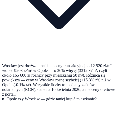
Wrocław jest droższe: mediana ceny transakcyjnej to 12 520 zł/m²
wobec 9208 zł/m² w Opole — o 36% więcej (3312 zł/m², czyli
około 165 600 zł różnicy przy mieszkaniu 50 m²). Różnica się
powiększa — ceny w Wrocław rosną szybciej (+15.3% r/r) niż w
Opole (-0.1% r/r). Wszystkie liczby to mediany z aktów
notarialnych (RCN), dane na 16 kwietnia 2026, a nie ceny ofertowe
z portali.
Opole czy Wrocław — gdzie taniej kupić mieszkanie?