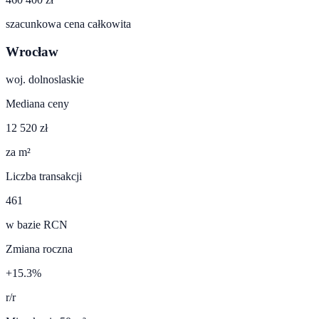
szacunkowa cena całkowita
Wrocław
woj.
dolnoslaskie
Mediana ceny
12 520 zł
za m²
Liczba transakcji
461
w bazie RCN
Zmiana roczna
+15.3%
r/r