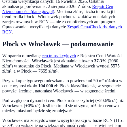
Ostatnia weryfikacja danych:
16 kwietnia 2026
.
Ostatnia
aktualizacja porównania:
2 sierpnia 2026
. Źródło:
Rejestr Cen
Nieruchomości (dane.gov.pl)
. Mediana zł/m², liczba transakcji i
trend r/r dla
Płock
i
Włocławek
pochodzą z aktów notarialnych
zarejestrowanych w RCN — nie z cen ofertowych ani prognoz.
Opracowanie i weryfikacja danych:
Zespół CenaCheck ds. danych
RCN
.
Płock
vs
Włocławek
— podsumowanie
W oparciu o medianę
cen transakcyjnych
z Rejestru Cen i Wartości
Nieruchomości,
Włocławek
jest aktualnie tańsze o
37.3
%
(
2080
zł/m²) w stosunku do
Płock
. Mediana w
Włocławek
wynosi
5575
zł/m², a w
Płock
—
7655
zł/m².
Przy zakupie typowego mieszkania o powierzchni
50
m² różnica w
cenie wynosi około
104 000
zł
.
Płock klasyfikuje się w segmencie
powyżej średniej, natomiast Włocławek — w segmencie średni.
Pod względem dynamiki cen:
Płock rośnie szybciej (+29.6% r/r) niż
Włocławek (+0% r/r). Jeśli ten trend się utrzyma, różnica cenowa
między miastami będzie się zmniejszać.
Włocławek ma zdecydowanie więcej transakcji w bazie RCN (1151
vs 39), co wskazuje na większą płynność rynku — łatwiej jest tam