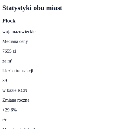
Statystyki obu miast
Płock
woj.
mazowieckie
Mediana ceny
7655 zł
za m²
Liczba transakcji
39
w bazie RCN
Zmiana roczna
+29.6%
r/r