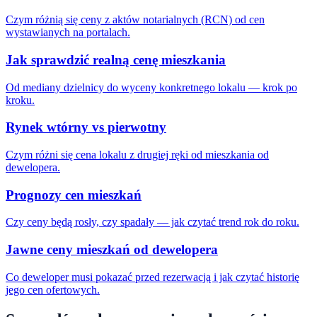
Czym różnią się ceny z aktów notarialnych (RCN) od cen
wystawianych na portalach.
Jak sprawdzić realną cenę mieszkania
Od mediany dzielnicy do wyceny konkretnego lokalu — krok po
kroku.
Rynek wtórny vs pierwotny
Czym różni się cena lokalu z drugiej ręki od mieszkania od
dewelopera.
Prognozy cen mieszkań
Czy ceny będą rosły, czy spadały — jak czytać trend rok do roku.
Jawne ceny mieszkań od dewelopera
Co deweloper musi pokazać przed rezerwacją i jak czytać historię
jego cen ofertowych.