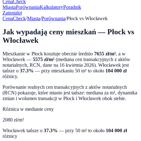
CenaCheck
Miasta
Porównania
Kalkulatory
Poradnik
Zainstaluj
CenaCheck
/
Miasta
/
Porównania
/
Płock
vs
Włocławek
Jak wypadają ceny mieszkań —
Płock
vs
Włocławek
Mieszkanie w
Płock
kosztuje obecnie średnio
7655
zł/m²
, a w
Włocławek
—
5575
zł/m²
(mediana cen transakcyjnych z aktów
notarialnych, RCN, dane na
16 kwietnia 2026
).
Włocławek
jest
tańsze o
37.3
%
— przy mieszkaniu 50 m² to około
104 000
zł
różnicy.
Porównanie realnych cen transakcyjnych z aktów notarialnych
(RCN) pokazuje, które miasto jest tańsze: mediana za m², dynamika
zmian i wolumen transakcji w
Płock
i
Włocławek
obok siebie.
Różnica w medianie ceny
2080
zł/m²
Włocławek
tańsze o
37.3
%
— przy 50 m² to około
104 000
zł
różnicy