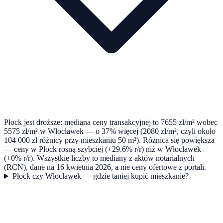
Płock jest droższe: mediana ceny transakcyjnej to 7655 zł/m² wobec
5575 zł/m² w Włocławek — o 37% więcej (2080 zł/m², czyli około
104 000 zł różnicy przy mieszkaniu 50 m²). Różnica się powiększa
— ceny w Płock rosną szybciej (+29.6% r/r) niż w Włocławek
(+0% r/r). Wszystkie liczby to mediany z aktów notarialnych
(RCN), dane na 16 kwietnia 2026, a nie ceny ofertowe z portali.
Płock czy Włocławek — gdzie taniej kupić mieszkanie?