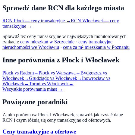
Sprawdź dane RCN dla każdego miasta
RCN
Płock
— ceny transakcyjne →
RCN
Włocławek
— ceny
transakcyjne →
Sprawdź też ceny transakcyjne w największych monitorowanych
rynkach:
ceny mieszkań w Szczecinie
·
ceny transakcyjne
nieruchomości we Wrocławiu
·
cena za m² mieszkania w Poznaniu
Inne porównania z
Płock
i
Włocławek
Płock
vs
Radom
→
Płock
vs
Warszawa
→
Bydgoszcz
vs
Włocławek
→
Grudziądz
vs
Włocławek
→
Inowrocław
vs
Włocławek
→
Toruń
vs
Włocławek
→
Wszystkie porównania miast →
Powiązane poradniki
Zanim porównasz
Płock
i
Włocławek
, sprawdź jak czytać dane
RCN i czym różnią się ceny transakcyjne od ofertowych.
Ceny transakcyjne a ofertowe