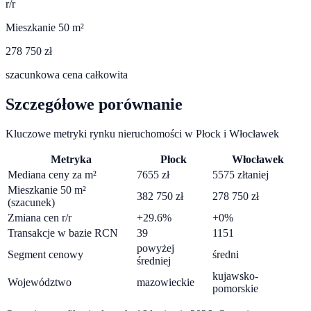
r/r
Mieszkanie 50 m²
278 750 zł
szacunkowa cena całkowita
Szczegółowe porównanie
Kluczowe metryki rynku nieruchomości w
Płock
i
Włocławek
Metryka
Płock
Włocławek
Mediana ceny za m²
7655
zł
5575
zł
taniej
Mieszkanie 50 m²
382 750
zł
278 750
zł
(szacunek)
Zmiana cen r/r
+
29.6
%
+
0
%
Transakcje w bazie RCN
39
1151
powyżej
Segment cenowy
średni
średniej
kujawsko-
Województwo
mazowieckie
pomorskie