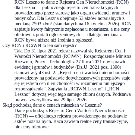
RCN Leszno to dane z Rejestru Cen Nieruchomości (RCN)
dla Leszna — publicznego rejestru cen transakcyjnych
prowadzonego przez starostę jako organ ewidencji gruntów i
budynków. Dla Leszna obejmuje 53 aktów notarialnych z
medianą 7503 zł/m² (stan danych na 16 kwietnia 2026). RCN
zapisuje kwoty faktycznie zapłacone u notariusza, a nie ceny
ofertowe z portali ogłoszeniowych — dlatego mediana z
RCN bywa niższa niż średnia z ogłoszeń.
Czy RCN i RCiWN to ten sam rejestr?
Tak. Do 31 lipca 2021 rejestr nazywał się Rejestrem Cen i
Wartości Nieruchomości (RCiWN). Rozporządzenie Ministra
Rozwoju, Pracy i Technologii z 27 lipca 2021 r. w sprawie
ewidencji gruntów i budynków (Dz.U. 2021 poz. 1390)
stanowi w § 43 ust. 2: „Rejestr cen i wartości nieruchomości
prowadzony na podstawie dotychczasowych przepisów staje
się rejestrem cen nieruchomości w rozumieniu niniejszego
rozporządzenia”. Zapytania „RCiWN Leszno” i „RCN
Leszno” dotyczą więc tego samego zbioru danych. Podstawa
prawna zweryfikowana 29 lipca 2026.
Skąd pochodzą dane o cenach mieszkań w Lesznie?
Dane pochodzą z Rejestru Cen i Wartości Nieruchomości
(RCN) — oficjalnego rejestru prowadzonego na podstawie
aktów notarialnych. Baza zawiera realne ceny transakcyjne,
nie ceny ofertowe.