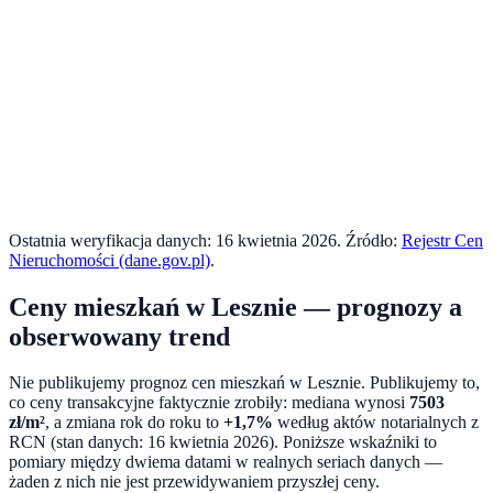
Ostatnia weryfikacja danych:
16 kwietnia 2026
. Źródło:
Rejestr Cen
Nieruchomości (dane.gov.pl)
.
Ceny mieszkań w
Lesznie
— prognozy a
obserwowany trend
Nie publikujemy prognoz cen mieszkań w
Lesznie
. Publikujemy to,
co ceny transakcyjne faktycznie zrobiły: mediana wynosi
7503
zł/m²
, a zmiana rok do roku to
+1,7%
według aktów notarialnych z
RCN (stan danych:
16 kwietnia 2026
). Poniższe wskaźniki to
pomiary między dwiema datami w realnych seriach danych —
żaden z nich nie jest przewidywaniem przyszłej ceny.