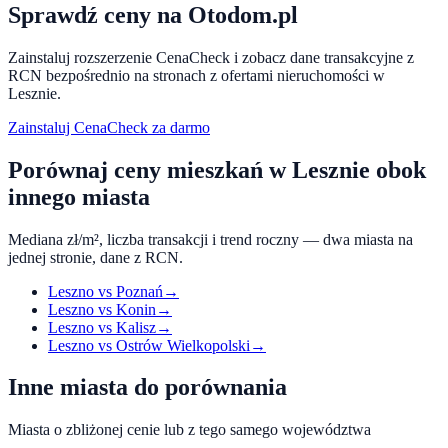
Sprawdź ceny na Otodom.pl
Zainstaluj rozszerzenie CenaCheck i zobacz dane transakcyjne z
RCN bezpośrednio na stronach z ofertami nieruchomości w
Lesznie
.
Zainstaluj CenaCheck za darmo
Porównaj ceny mieszkań w
Lesznie
obok
innego miasta
Mediana zł/m², liczba transakcji i trend roczny — dwa miasta na
jednej stronie, dane z RCN.
Leszno
vs
Poznań
→
Leszno
vs
Konin
→
Leszno
vs
Kalisz
→
Leszno
vs
Ostrów Wielkopolski
→
Inne miasta do porównania
Miasta o zbliżonej cenie lub z tego samego województwa