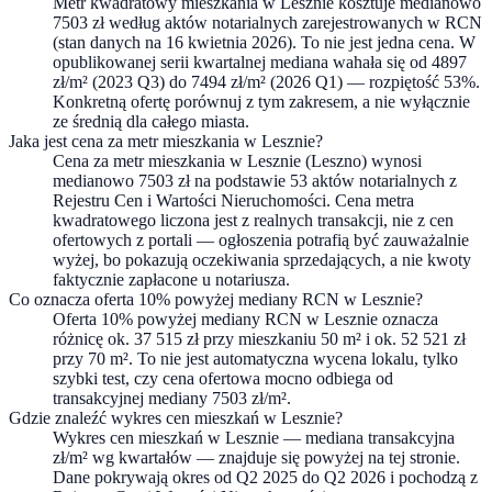
Metr kwadratowy mieszkania w Lesznie kosztuje medianowo
7503 zł według aktów notarialnych zarejestrowanych w RCN
(stan danych na 16 kwietnia 2026). To nie jest jedna cena. W
opublikowanej serii kwartalnej mediana wahała się od 4897
zł/m² (2023 Q3) do 7494 zł/m² (2026 Q1) — rozpiętość 53%.
Konkretną ofertę porównuj z tym zakresem, a nie wyłącznie
ze średnią dla całego miasta.
Jaka jest cena za metr mieszkania w Lesznie?
Cena za metr mieszkania w Lesznie (Leszno) wynosi
medianowo 7503 zł na podstawie 53 aktów notarialnych z
Rejestru Cen i Wartości Nieruchomości. Cena metra
kwadratowego liczona jest z realnych transakcji, nie z cen
ofertowych z portali — ogłoszenia potrafią być zauważalnie
wyżej, bo pokazują oczekiwania sprzedających, a nie kwoty
faktycznie zapłacone u notariusza.
Co oznacza oferta 10% powyżej mediany RCN w Lesznie?
Oferta 10% powyżej mediany RCN w Lesznie oznacza
różnicę ok. 37 515 zł przy mieszkaniu 50 m² i ok. 52 521 zł
przy 70 m². To nie jest automatyczna wycena lokalu, tylko
szybki test, czy cena ofertowa mocno odbiega od
transakcyjnej mediany 7503 zł/m².
Gdzie znaleźć wykres cen mieszkań w Lesznie?
Wykres cen mieszkań w Lesznie — mediana transakcyjna
zł/m² wg kwartałów — znajduje się powyżej na tej stronie.
Dane pokrywają okres od Q2 2025 do Q2 2026 i pochodzą z