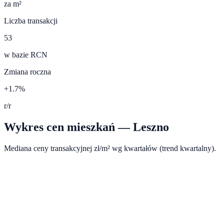
za m²
Liczba transakcji
53
w bazie RCN
Zmiana roczna
+1.7%
r/r
Wykres cen mieszkań —
Leszno
Mediana ceny transakcyjnej zł/m² wg kwartałów (trend kwartalny).