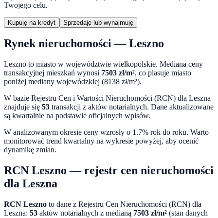
Twojego celu.
Kupuję na kredyt
Sprzedaję lub wynajmuję
Rynek nieruchomości —
Leszno
Leszno
to miasto
w województwie
wielkopolskie
. Mediana ceny
transakcyjnej mieszkań wynosi
7503
zł/m²
,
co plasuje miasto
poniżej mediany wojewódzkiej (8138 zł/m²).
W bazie Rejestru Cen i Wartości Nieruchomości (RCN) dla
Leszna
znajduje się
53
transakcji z aktów notarialnych. Dane aktualizowane
są kwartalnie na podstawie oficjalnych wpisów.
W analizowanym okresie ceny
wzrosły o 1.7%
rok do roku. Warto
monitorować trend kwartalny na wykresie powyżej, aby ocenić
dynamikę zmian.
RCN
Leszno
— rejestr cen nieruchomości
dla
Leszna
RCN
Leszno
to dane z Rejestru Cen Nieruchomości (RCN) dla
Leszna
:
53
aktów notarialnych z medianą
7503
zł/m²
(stan danych