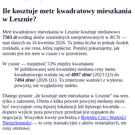
Ile kosztuje metr kwadratowy mieszkania
w
Lesznie
?
Metr kwadratowy mieszkania w
Lesznie
kosztuje medianowo
7503
zł
według aktów notarialnych zarejestrowanych w RCN —
stan danych na
16 kwietnia 2026
. Ta jedna liczba to jednak środek
rozkładu, a nie cena, którą zapłacisz. Poniżej pokazujemy, jak
szeroki jest ten metr w czasie i w przestrzeni.
W czasie — rozpiętość
53
% między kwartałami
W publikowanej serii kwartalnej mediana ceny metra
kwadratowego wahała się od
4897
zł/m²
(
2023 Q3
) do
7494
zł/m²
(
2026 Q1
). To zmierzone wartości z wykresu
powyżej, nie wygładzony indeks.
Dlatego pytanie „ile kosztuje metr mieszkania w
Lesznie
” ma sens
tylko z zakresem. Oferta o kilka procent powyżej mediany może
być zwyczajnie ceną lepszej lokalizacji lub lepszego kwartału —
dopiero wyjście poza powyższy przedział jest sygnałem do
negocjacji. Wszystkie kwoty pochodzą z
Rejestru Cen i Wartości
Nieruchomości
— to ceny transakcyjne z aktów notarialnych, nie
ceny ofertowe.