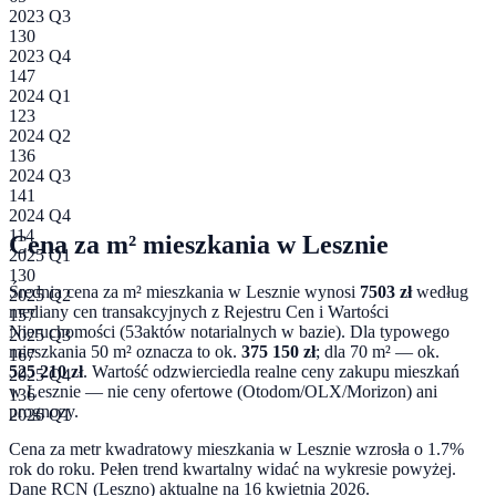
2023 Q3
130
2023 Q4
147
2024 Q1
123
2024 Q2
136
2024 Q3
141
2024 Q4
114
Cena za m² mieszkania w
Lesznie
2025 Q1
130
Średnia cena za m² mieszkania w
Lesznie
wynosi
7503
zł
według
2025 Q2
mediany cen transakcyjnych z Rejestru Cen i Wartości
157
Nieruchomości (
53
aktów notarialnych w bazie). Dla typowego
2025 Q3
mieszkania 50 m² oznacza to ok.
375 150
zł
; dla 70 m² — ok.
167
525 210
zł
. Wartość odzwierciedla realne ceny zakupu mieszkań
2025 Q4
w
Lesznie
— nie ceny ofertowe (Otodom/OLX/Morizon) ani
136
prognozy.
2026 Q1
Cena za metr kwadratowy mieszkania w
Lesznie
wzrosła o 1.7%
rok do roku
. Pełen trend kwartalny widać na wykresie powyżej.
Dane RCN (
Leszno
) aktualne na
16 kwietnia 2026
.