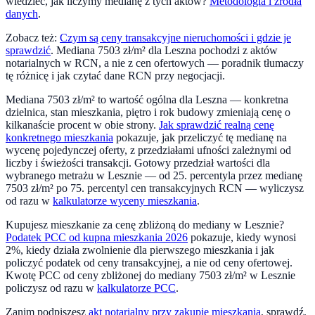
wiedzieć, jak liczymy medianę z tych aktów?
Metodologia i źródła
danych
.
Zobacz też:
Czym są ceny transakcyjne nieruchomości i gdzie je
sprawdzić
. Mediana
7503
zł/m² dla
Leszna
pochodzi z aktów
notarialnych w RCN, a nie z cen ofertowych — poradnik tłumaczy
tę różnicę i jak czytać dane RCN przy negocjacji.
Mediana
7503
zł/m² to wartość ogólna dla
Leszna
— konkretna
dzielnica, stan mieszkania, piętro i rok budowy zmieniają cenę o
kilkanaście procent w obie strony.
Jak sprawdzić realną cenę
konkretnego mieszkania
pokazuje, jak przeliczyć tę medianę na
wycenę pojedynczej oferty, z przedziałami ufności zależnymi od
liczby i świeżości transakcji. Gotowy przedział wartości dla
wybranego metrażu w
Lesznie
— od 25. percentyla przez medianę
7503
zł/m² po 75. percentyl cen transakcyjnych RCN — wyliczysz
od razu w
kalkulatorze wyceny mieszkania
.
Kupujesz mieszkanie za cenę zbliżoną do mediany w
Lesznie
?
Podatek PCC od kupna mieszkania 2026
pokazuje, kiedy wynosi
2%, kiedy działa zwolnienie dla pierwszego mieszkania i jak
policzyć podatek od ceny transakcyjnej, a nie od ceny ofertowej.
Kwotę PCC od ceny zbliżonej do mediany
7503
zł/m² w
Lesznie
policzysz od razu w
kalkulatorze PCC
.
Zanim podpiszesz
akt notarialny przy zakupie mieszkania
, sprawdź,