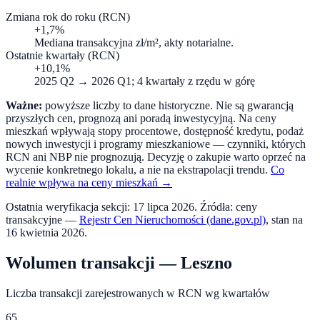
Zmiana rok do roku (RCN)
+1,7%
Mediana transakcyjna zł/m², akty notarialne.
Ostatnie kwartały (RCN)
+10,1%
2025 Q2
→
2026 Q1
; 4 kwartały z rzędu w górę
Ważne:
powyższe liczby to dane historyczne. Nie są gwarancją
przyszłych cen, prognozą ani poradą inwestycyjną. Na ceny
mieszkań wpływają stopy procentowe, dostępność kredytu, podaż
nowych inwestycji i programy mieszkaniowe — czynniki, których
RCN ani NBP nie prognozują. Decyzję o zakupie warto oprzeć na
wycenie konkretnego lokalu, a nie na ekstrapolacji trendu.
Co
realnie wpływa na ceny mieszkań →
Ostatnia weryfikacja sekcji:
17 lipca 2026
. Źródła: ceny
transakcyjne —
Rejestr Cen Nieruchomości (dane.gov.pl)
, stan na
16 kwietnia 2026
.
Wolumen transakcji —
Leszno
Liczba transakcji zarejestrowanych w RCN wg kwartałów
65