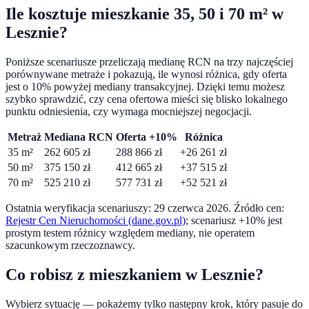
Ile kosztuje mieszkanie 35, 50 i 70 m² w
Lesznie
?
Poniższe scenariusze przeliczają medianę RCN na trzy najczęściej
porównywane metraże i pokazują, ile wynosi różnica, gdy oferta
jest o
10
% powyżej mediany transakcyjnej. Dzięki temu możesz
szybko sprawdzić, czy cena ofertowa mieści się blisko lokalnego
punktu odniesienia, czy wymaga mocniejszej negocjacji.
Metraż
Mediana RCN
Oferta +10%
Różnica
35
m²
262 605
zł
288 866
zł
+
26 261
zł
50
m²
375 150
zł
412 665
zł
+
37 515
zł
70
m²
525 210
zł
577 731
zł
+
52 521
zł
Ostatnia weryfikacja scenariuszy:
29 czerwca 2026
. Źródło cen:
Rejestr Cen Nieruchomości (dane.gov.pl)
; scenariusz +10% jest
prostym testem różnicy względem mediany, nie operatem
szacunkowym rzeczoznawcy.
Co robisz z mieszkaniem w
Lesznie
?
Wybierz sytuację — pokażemy tylko następny krok, który pasuje do