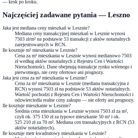
— krok po kroku.
Najczęściej zadawane pytania —
Leszno
Jaka jest mediana ceny mieszkań w Lesznie?
Mediana ceny transakcyjnej mieszkań w Lesznie wynosi
7503 zł/m² na podstawie 53 transakcji z aktów notarialnych
zarejestrowanych w RCN.
Ile kosztuje m² mieszkania w Lesznie?
Cena za m² mieszkania w Lesznie wynosi medianowo 7503
zł według aktów notarialnych z Rejestru Cen i Wartości
Nieruchomości. Dane obejmują transakcje rynku wtórnego i
pierwotnego, nie ceny ofertowe ani prognozy.
Jaka jest cena za m² mieszkania w Lesznie?
Cena za m² mieszkania w Lesznie (mediana transakcyjna z
RCN) wynosi 7503 zł na podstawie 53 aktów notarialnych.
Wartość pochodzi z Rejestru Cen i Wartości Nieruchomości i
odzwierciedla realne ceny zakupu — nie oferty ani prognozy.
Ile kosztuje mieszkanie w Lesznie?
Średnia cena mieszkania w Lesznie wynosi 7503 zł za m²,
czyli ok. 375 150 zł za typowe mieszkanie 50 m² i ok.
525 210 zł za 70 m². Mediana cen transakcyjnych z RCN (53
aktów notarialnych).
Ile kosztuje metr kwadratowy mieszkania w Lesznie?