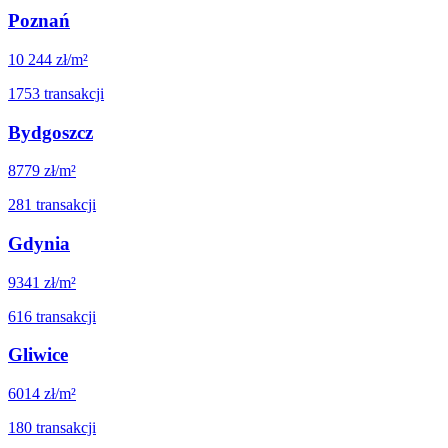
Poznań
10 244
zł/m²
1753
transakcji
Bydgoszcz
8779
zł/m²
281
transakcji
Gdynia
9341
zł/m²
616
transakcji
Gliwice
6014
zł/m²
180
transakcji