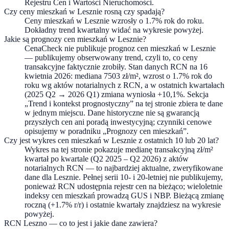
Rejestru Cen i Wartości Nieruchomości.
Czy ceny mieszkań w Lesznie rosną czy spadają?
Ceny mieszkań w Lesznie wzrosły o 1.7% rok do roku.
Dokładny trend kwartalny widać na wykresie powyżej.
Jakie są prognozy cen mieszkań w Lesznie?
CenaCheck nie publikuje prognoz cen mieszkań w Lesznie
— publikujemy obserwowany trend, czyli to, co ceny
transakcyjne faktycznie zrobiły. Stan danych RCN na 16
kwietnia 2026: mediana 7503 zł/m², wzrost o 1.7% rok do
roku wg aktów notarialnych z RCN, a w ostatnich kwartałach
(2025 Q2 → 2026 Q1) zmiana wyniosła +10,1%. Sekcja
„Trend i kontekst prognostyczny” na tej stronie zbiera te dane
w jednym miejscu. Dane historyczne nie są gwarancją
przyszłych cen ani poradą inwestycyjną; czynniki cenowe
opisujemy w poradniku „Prognozy cen mieszkań”.
Czy jest wykres cen mieszkań w Lesznie z ostatnich 10 lub 20 lat?
Wykres na tej stronie pokazuje medianę transakcyjną zł/m²
kwartał po kwartale (Q2 2025 – Q2 2026) z aktów
notarialnych RCN — to najbardziej aktualne, zweryfikowane
dane dla Lesznie. Pełnej serii 10- i 20-letniej nie publikujemy,
ponieważ RCN udostępnia rejestr cen na bieżąco; wieloletnie
indeksy cen mieszkań prowadzą GUS i NBP. Bieżącą zmianę
roczną (+1.7% r/r) i ostatnie kwartały znajdziesz na wykresie
powyżej.
RCN Leszno — co to jest i jakie dane zawiera?