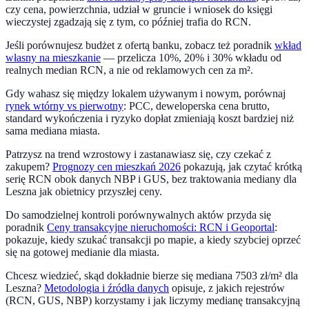
czy cena, powierzchnia, udział w gruncie i wniosek do księgi
wieczystej zgadzają się z tym, co później trafia do RCN.
Jeśli porównujesz budżet z ofertą banku, zobacz też poradnik
wkład
własny na mieszkanie
— przelicza 10%, 20% i 30% wkładu od
realnych median RCN, a nie od reklamowych cen za m².
Gdy wahasz się między lokalem używanym i nowym, porównaj
rynek wtórny vs pierwotny
: PCC, deweloperska cena brutto,
standard wykończenia i ryzyko dopłat zmieniają koszt bardziej niż
sama mediana miasta.
Patrzysz na trend
wzrostowy
i zastanawiasz się, czy czekać z
zakupem?
Prognozy cen mieszkań 2026
pokazują, jak czytać krótką
serię RCN obok danych NBP i GUS, bez traktowania mediany dla
Leszna
jak obietnicy przyszłej ceny.
Do samodzielnej kontroli porównywalnych aktów przyda się
poradnik
Ceny transakcyjne nieruchomości: RCN i Geoportal
:
pokazuje, kiedy szukać transakcji po mapie, a kiedy szybciej oprzeć
się na gotowej medianie dla miasta.
Chcesz wiedzieć, skąd dokładnie bierze się mediana
7503
zł/m² dla
Leszna
?
Metodologia i źródła danych
opisuje, z jakich rejestrów
(RCN, GUS, NBP) korzystamy i jak liczymy medianę transakcyjną