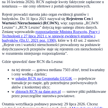
na
16 kwietnia 2026
). RCN zapisuje kwoty faktycznie zapłacone u
notariusza — nie ceny ofertowe z portali ogłoszeniowych.
Rejestr prowadzi starosta jako organ ewidencji gruntów i
budynków. Do
31 lipca 2021
nazywał się
Rejestrem Cen i
Wartości Nieruchomości (RCiWN)
, więc zapytania „RCiWN
Leszno
” i „RCN
Leszno
” dotyczą tego samego zbioru danych.
Zmianę wprowadziło
rozporządzenie Ministra Rozwoju, Pracy i
Technologii z 27 lipca 2021 r. w sprawie ewidencji gruntów i
budynków (Dz.U. 2021 poz. 1390)
, które w § 43 ust. 2 stanowi:
„Rejestr cen i wartości nieruchomości prowadzony na podstawie
dotychczasowych przepisów staje się rejestrem cen nieruchomości
w rozumieniu niniejszego rozporządzenia”.
Gdzie sprawdzić dane RCN dla
Leszna
:
na tej stronie — gotowa mediana
7503
zł/m², trend kwartalny
i ceny według dzielnic;
w
usłudze RCN na Geoportalu GUGiK
— pojedyncze
transakcje po mapie, gdy potrzebujesz porównywalnych
aktów z konkretnej ulicy;
w
zbiorach RCN na dane.gov.pl
— surowe pliki publikowane
przez poszczególne starostwa powiatowe.
Ostatnia weryfikacja podstawy prawnej:
29 lipca 2026
. Chcesz