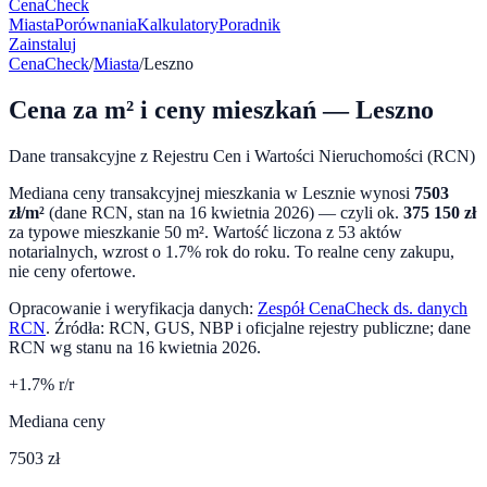
CenaCheck
Miasta
Porównania
Kalkulatory
Poradnik
Zainstaluj
CenaCheck
/
Miasta
/
Leszno
Cena za m² i ceny mieszkań —
Leszno
Dane transakcyjne z Rejestru Cen i Wartości Nieruchomości (RCN)
Mediana ceny transakcyjnej mieszkania w
Lesznie
wynosi
7503
zł/m²
(dane RCN, stan na
16 kwietnia 2026
) — czyli ok.
375 150
zł
za typowe mieszkanie 50 m². Wartość liczona z
53
aktów
notarialnych,
wzrost o 1.7%
rok do roku. To realne ceny zakupu,
nie ceny ofertowe.
Opracowanie i weryfikacja danych:
Zespół CenaCheck ds. danych
RCN
. Źródła: RCN, GUS, NBP i oficjalne rejestry publiczne; dane
RCN wg stanu na
16 kwietnia 2026
.
+
1.7
% r/r
Mediana ceny
7503 zł