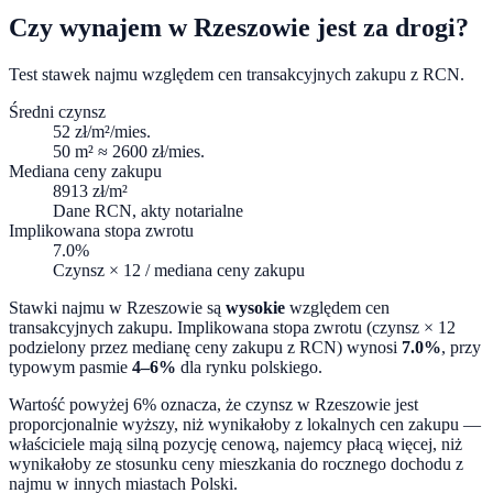
Czy wynajem w
Rzeszowie
jest za drogi?
Test stawek najmu względem cen transakcyjnych zakupu z RCN.
Średni czynsz
52
zł/m²/mies.
50 m² ≈
2600
zł/mies.
Mediana ceny zakupu
8913
zł/m²
Dane RCN, akty notarialne
Implikowana stopa zwrotu
7.0
%
Czynsz × 12 / mediana ceny zakupu
Stawki najmu w
Rzeszowie
są
wysokie
względem cen
transakcyjnych zakupu. Implikowana stopa zwrotu (czynsz × 12
podzielony przez medianę ceny zakupu z RCN) wynosi
7.0
%
, przy
typowym pasmie
4–6%
dla rynku polskiego.
Wartość powyżej 6% oznacza, że czynsz w Rzeszowie jest
proporcjonalnie wyższy, niż wynikałoby z lokalnych cen zakupu —
właściciele mają silną pozycję cenową, najemcy płacą więcej, niż
wynikałoby ze stosunku ceny mieszkania do rocznego dochodu z
najmu w innych miastach Polski.