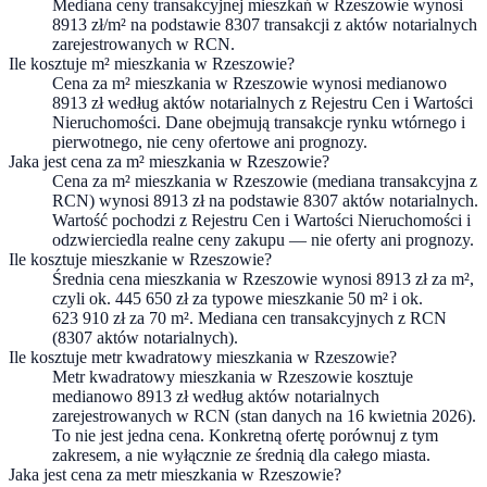
Mediana ceny transakcyjnej mieszkań w Rzeszowie wynosi
8913 zł/m² na podstawie 8307 transakcji z aktów notarialnych
zarejestrowanych w RCN.
Ile kosztuje m² mieszkania w Rzeszowie?
Cena za m² mieszkania w Rzeszowie wynosi medianowo
8913 zł według aktów notarialnych z Rejestru Cen i Wartości
Nieruchomości. Dane obejmują transakcje rynku wtórnego i
pierwotnego, nie ceny ofertowe ani prognozy.
Jaka jest cena za m² mieszkania w Rzeszowie?
Cena za m² mieszkania w Rzeszowie (mediana transakcyjna z
RCN) wynosi 8913 zł na podstawie 8307 aktów notarialnych.
Wartość pochodzi z Rejestru Cen i Wartości Nieruchomości i
odzwierciedla realne ceny zakupu — nie oferty ani prognozy.
Ile kosztuje mieszkanie w Rzeszowie?
Średnia cena mieszkania w Rzeszowie wynosi 8913 zł za m²,
czyli ok. 445 650 zł za typowe mieszkanie 50 m² i ok.
623 910 zł za 70 m². Mediana cen transakcyjnych z RCN
(8307 aktów notarialnych).
Ile kosztuje metr kwadratowy mieszkania w Rzeszowie?
Metr kwadratowy mieszkania w Rzeszowie kosztuje
medianowo 8913 zł według aktów notarialnych
zarejestrowanych w RCN (stan danych na 16 kwietnia 2026).
To nie jest jedna cena. Konkretną ofertę porównuj z tym
zakresem, a nie wyłącznie ze średnią dla całego miasta.
Jaka jest cena za metr mieszkania w Rzeszowie?