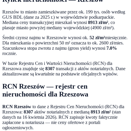
Rzeszów
to miasto
zamieszkiwane przez ok. 199 tys. osób według
GUS BDL (dane za 2025 r.)
w województwie
podkarpackie
.
Mediana ceny transakcyjnej mieszkań wynosi
8913
zł/m²
,
co
plasuje miasto powyżej mediany wojewódzkiej (4900 zł/m²).
Średni czynsz najmu w
Rzeszowie
wynosi ok.
52
zł/m²
miesięcznie.
Dla mieszkania o powierzchni 50 m² oznacza to ok.
2600
zł/mies.
Szacunkowa stopa zwrotu z najmu (gross yield) wynosi
7.0
%
rocznie.
W bazie Rejestru Cen i Wartości Nieruchomości (RCN) dla
Rzeszowa
znajduje się
8307
transakcji z aktów notarialnych. Dane
aktualizowane są kwartalnie na podstawie oficjalnych wpisów.
RCN
Rzeszów
— rejestr cen
nieruchomości dla
Rzeszowa
RCN
Rzeszów
to dane z Rejestru Cen Nieruchomości (RCN) dla
Rzeszowa
:
8307
aktów notarialnych z medianą
8913
zł/m²
(stan
danych na
16 kwietnia 2026
). RCN zapisuje kwoty faktycznie
zapłacone u notariusza — nie ceny ofertowe z portali
ogłoszeniowych.