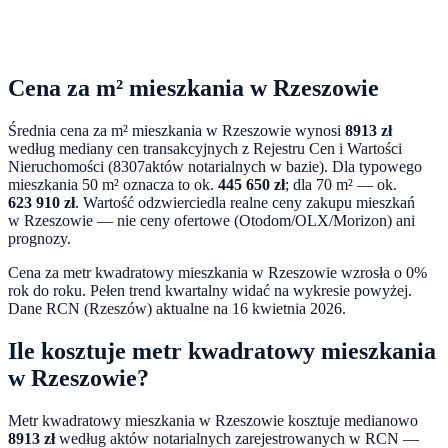
Cena za m² mieszkania w
Rzeszowie
Średnia cena za m² mieszkania w
Rzeszowie
wynosi
8913
zł
według mediany cen transakcyjnych z Rejestru Cen i Wartości
Nieruchomości (
8307
aktów notarialnych w bazie). Dla typowego
mieszkania 50 m² oznacza to ok.
445 650
zł
; dla 70 m² — ok.
623 910
zł
. Wartość odzwierciedla realne ceny zakupu mieszkań
w
Rzeszowie
— nie ceny ofertowe (Otodom/OLX/Morizon) ani
prognozy.
Cena za metr kwadratowy mieszkania w
Rzeszowie
wzrosła o 0%
rok do roku
. Pełen trend kwartalny widać na wykresie powyżej.
Dane RCN (
Rzeszów
) aktualne na
16 kwietnia 2026
.
Ile kosztuje metr kwadratowy mieszkania
w
Rzeszowie
?
Metr kwadratowy mieszkania w
Rzeszowie
kosztuje medianowo
8913
zł
według aktów notarialnych zarejestrowanych w RCN —