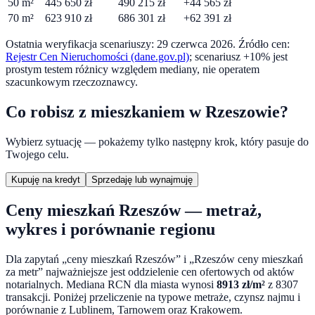
50
m²
445 650
zł
490 215
zł
+
44 565
zł
70
m²
623 910
zł
686 301
zł
+
62 391
zł
Ostatnia weryfikacja scenariuszy:
29 czerwca 2026
. Źródło cen:
Rejestr Cen Nieruchomości (dane.gov.pl)
; scenariusz +10% jest
prostym testem różnicy względem mediany, nie operatem
szacunkowym rzeczoznawcy.
Co robisz z mieszkaniem w
Rzeszowie
?
Wybierz sytuację — pokażemy tylko następny krok, który pasuje do
Twojego celu.
Kupuję na kredyt
Sprzedaję lub wynajmuję
Ceny mieszkań Rzeszów — metraż,
wykres i porównanie regionu
Dla zapytań „ceny mieszkań Rzeszów” i „Rzeszów ceny mieszkań
za metr” najważniejsze jest oddzielenie cen ofertowych od aktów
notarialnych. Mediana RCN dla miasta wynosi
8913
zł/m²
z
8307
transakcji. Poniżej przeliczenie na typowe metraże, czynsz najmu i
porównanie z Lublinem, Tarnowem oraz Krakowem.