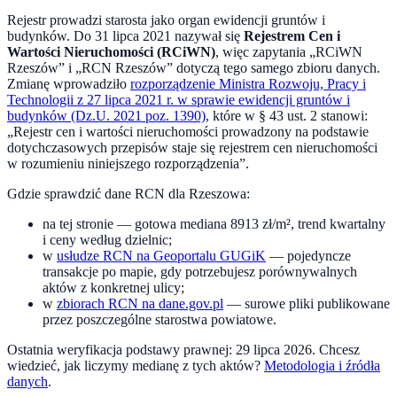
Rejestr prowadzi starosta jako organ ewidencji gruntów i
budynków. Do
31 lipca 2021
nazywał się
Rejestrem Cen i
Wartości Nieruchomości (RCiWN)
, więc zapytania „RCiWN
Rzeszów
” i „RCN
Rzeszów
” dotyczą tego samego zbioru danych.
Zmianę wprowadziło
rozporządzenie Ministra Rozwoju, Pracy i
Technologii z 27 lipca 2021 r. w sprawie ewidencji gruntów i
budynków (Dz.U. 2021 poz. 1390)
, które w § 43 ust. 2 stanowi:
„Rejestr cen i wartości nieruchomości prowadzony na podstawie
dotychczasowych przepisów staje się rejestrem cen nieruchomości
w rozumieniu niniejszego rozporządzenia”.
Gdzie sprawdzić dane RCN dla
Rzeszowa
:
na tej stronie — gotowa mediana
8913
zł/m², trend kwartalny
i ceny według dzielnic;
w
usłudze RCN na Geoportalu GUGiK
— pojedyncze
transakcje po mapie, gdy potrzebujesz porównywalnych
aktów z konkretnej ulicy;
w
zbiorach RCN na dane.gov.pl
— surowe pliki publikowane
przez poszczególne starostwa powiatowe.
Ostatnia weryfikacja podstawy prawnej:
29 lipca 2026
. Chcesz
wiedzieć, jak liczymy medianę z tych aktów?
Metodologia i źródła
danych
.