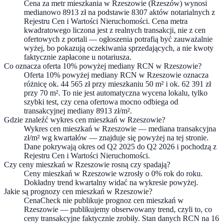
Cena za metr mieszkania w Rzeszowie (Rzeszów) wynosi
medianowo 8913 zł na podstawie 8307 aktów notarialnych z
Rejestru Cen i Wartości Nieruchomości. Cena metra
kwadratowego liczona jest z realnych transakcji, nie z cen
ofertowych z portali — ogłoszenia potrafią być zauważalnie
wyżej, bo pokazują oczekiwania sprzedających, a nie kwoty
faktycznie zapłacone u notariusza.
Co oznacza oferta 10% powyżej mediany RCN w Rzeszowie?
Oferta 10% powyżej mediany RCN w Rzeszowie oznacza
różnicę ok. 44 565 zł przy mieszkaniu 50 m² i ok. 62 391 zł
przy 70 m². To nie jest automatyczna wycena lokalu, tylko
szybki test, czy cena ofertowa mocno odbiega od
transakcyjnej mediany 8913 zł/m².
Gdzie znaleźć wykres cen mieszkań w Rzeszowie?
Wykres cen mieszkań w Rzeszowie — mediana transakcyjna
zł/m² wg kwartałów — znajduje się powyżej na tej stronie.
Dane pokrywają okres od Q2 2025 do Q2 2026 i pochodzą z
Rejestru Cen i Wartości Nieruchomości.
Czy ceny mieszkań w Rzeszowie rosną czy spadają?
Ceny mieszkań w Rzeszowie wzrosły o 0% rok do roku.
Dokładny trend kwartalny widać na wykresie powyżej.
Jakie są prognozy cen mieszkań w Rzeszowie?
CenaCheck nie publikuje prognoz cen mieszkań w
Rzeszowie — publikujemy obserwowany trend, czyli to, co
ceny transakcyjne faktycznie zrobiły. Stan danych RCN na 16