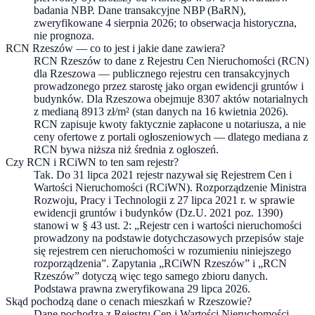
badania NBP. Dane transakcyjne NBP (BaRN),
zweryfikowane 4 sierpnia 2026; to obserwacja historyczna,
nie prognoza.
RCN Rzeszów — co to jest i jakie dane zawiera?
RCN Rzeszów to dane z Rejestru Cen Nieruchomości (RCN)
dla Rzeszowa — publicznego rejestru cen transakcyjnych
prowadzonego przez starostę jako organ ewidencji gruntów i
budynków. Dla Rzeszowa obejmuje 8307 aktów notarialnych
z medianą 8913 zł/m² (stan danych na 16 kwietnia 2026).
RCN zapisuje kwoty faktycznie zapłacone u notariusza, a nie
ceny ofertowe z portali ogłoszeniowych — dlatego mediana z
RCN bywa niższa niż średnia z ogłoszeń.
Czy RCN i RCiWN to ten sam rejestr?
Tak. Do 31 lipca 2021 rejestr nazywał się Rejestrem Cen i
Wartości Nieruchomości (RCiWN). Rozporządzenie Ministra
Rozwoju, Pracy i Technologii z 27 lipca 2021 r. w sprawie
ewidencji gruntów i budynków (Dz.U. 2021 poz. 1390)
stanowi w § 43 ust. 2: „Rejestr cen i wartości nieruchomości
prowadzony na podstawie dotychczasowych przepisów staje
się rejestrem cen nieruchomości w rozumieniu niniejszego
rozporządzenia”. Zapytania „RCiWN Rzeszów” i „RCN
Rzeszów” dotyczą więc tego samego zbioru danych.
Podstawa prawna zweryfikowana 29 lipca 2026.
Skąd pochodzą dane o cenach mieszkań w Rzeszowie?
Dane pochodzą z Rejestru Cen i Wartości Nieruchomości