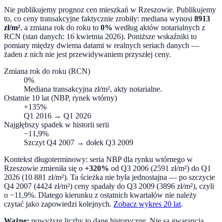
Nie publikujemy prognoz cen mieszkań w
Rzeszowie
. Publikujemy
to, co ceny transakcyjne faktycznie zrobiły: mediana wynosi
8913
zł/m²
, a zmiana rok do roku to
0%
według aktów notarialnych z
RCN (stan danych:
16 kwietnia 2026
). Poniższe wskaźniki to
pomiary między dwiema datami w realnych seriach danych —
żaden z nich nie jest przewidywaniem przyszłej ceny.
Zmiana rok do roku (RCN)
0%
Mediana transakcyjna zł/m², akty notarialne.
Ostatnie 10 lat (NBP, rynek wtórny)
+135%
Q1 2016
→
Q1 2026
Najgłębszy spadek w historii serii
−11,9%
Szczyt
Q4 2007
→ dołek
Q3 2009
Kontekst długoterminowy: seria NBP dla rynku wtórnego w
Rzeszowie
zmieniła się o
+320%
od
Q3 2006
(
2591
zł/m²) do
Q1
2026
(
10 881
zł/m²).
Ta ścieżka nie była jednostajna — po szczycie
Q4 2007 (4424 zł/m²) ceny spadały do Q3 2009 (3896 zł/m²), czyli
o −11,9%. Dlatego kierunku z ostatnich kwartałów nie należy
czytać jako zapowiedzi kolejnych.
Zobacz wykres 20 lat
.
Ważne:
powyższe liczby to dane historyczne. Nie są gwarancją