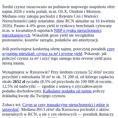
Średni czynsz oszacowano na podstawie majowego snapshotu ofert
najmu 2026 z wielu portali, m.in. OLX, Otodom i Morizon.
Mediana ceny zakupu pochodzi z Rejestru Cen i Wartości
Nieruchomości (akty notarialne, dane RCN aktualne na
16 kwietnia
2026
). Pasmo 4–6% gross yield to rynkowy benchmark cytowany
m.in. w kwartalnych raportach
NBP o rynku nieruchomości
mieszkaniowych
. Wskaźnik gross yield nie uwzględnia
pustostanów, kosztów zarządu, podatków ani amortyzacji.
Jeśli porównujesz konkretną ofertę najmu, przeczytaj poradnik
ceny
wynajmu mieszkań: czynsz za m² i reverse yield
. Pokazuje, jak
policzyć czynsz za m² i użyć tego samego testu reverse yield poza
stroną miasta.
Wynajmujesz w
Rzeszowie
? Przy średnim czynszu
52
zł/m² roczny
przychód z mieszkania 50 m² to ok.
31 200
zł, od którego zapłacisz
około
2652
zł
ryczałtu (8,5% od przychodu do 100 000 zł rocznie,
12,5% od nadwyżki — zgodnie z ustawą o zryczałtowanym
podatku dochodowym).
Kalkulator podatku od najmu
policzy
dokładną kwotę dla Twojego czynszu.
Zobacz też:
Czym są ceny transakcyjne nieruchomości i gdzie je
sprawdzić
. Mediana
8913
zł/m² dla
Rzeszowa
pochodzi z aktów
notarialnych w RCN, a nie z cen ofertowych — poradnik tłumaczy