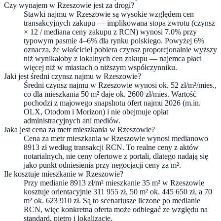
Czy wynajem w Rzeszowie jest za drogi?
Stawki najmu w Rzeszowie są wysokie względem cen
transakcyjnych zakupu — implikowana stopa zwrotu (czynsz
× 12 / mediana ceny zakupu z RCN) wynosi 7.0% przy
typowym pasmie 4–6% dla rynku polskiego. Powyżej 6%
oznacza, że właściciel pobiera czynsz proporcjonalnie wyższy
niż wynikałoby z lokalnych cen zakupu — najemca płaci
więcej niż w miastach o niższym współczynniku.
Jaki jest średni czynsz najmu w Rzeszowie?
Średni czynsz najmu w Rzeszowie wynosi ok. 52 zł/m²/mies.,
co dla mieszkania 50 m² daje ok. 2600 zł/mies. Wartość
pochodzi z majowego snapshotu ofert najmu 2026 (m.in.
OLX, Otodom i Morizon) i nie obejmuje opłat
administracyjnych ani mediów.
Jaka jest cena za metr mieszkania w Rzeszowie?
Cena za metr mieszkania w Rzeszowie wynosi medianowo
8913 zł według transakcji RCN. To realne ceny z aktów
notarialnych, nie ceny ofertowe z portali, dlatego nadają się
jako punkt odniesienia przy negocjacji ceny za m².
Ile kosztuje mieszkanie w Rzeszowie?
Przy medianie 8913 zł/m² mieszkanie 35 m² w Rzeszowie
kosztuje orientacyjnie 311 955 zł, 50 m² ok. 445 650 zł, a 70
m² ok. 623 910 zł. Są to scenariusze liczone po medianie
RCN, więc konkretna oferta może odbiegać ze względu na
standard, piętro i lokalizację.