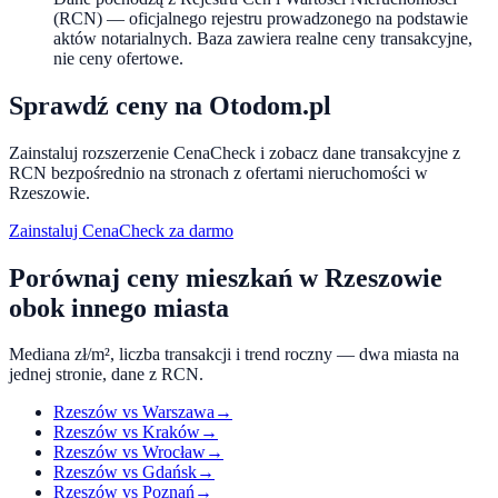
(RCN) — oficjalnego rejestru prowadzonego na podstawie
aktów notarialnych. Baza zawiera realne ceny transakcyjne,
nie ceny ofertowe.
Sprawdź ceny na Otodom.pl
Zainstaluj rozszerzenie CenaCheck i zobacz dane transakcyjne z
RCN bezpośrednio na stronach z ofertami nieruchomości w
Rzeszowie
.
Zainstaluj CenaCheck za darmo
Porównaj ceny mieszkań w
Rzeszowie
obok innego miasta
Mediana zł/m², liczba transakcji i trend roczny — dwa miasta na
jednej stronie, dane z RCN.
Rzeszów
vs
Warszawa
→
Rzeszów
vs
Kraków
→
Rzeszów
vs
Wrocław
→
Rzeszów
vs
Gdańsk
→
Rzeszów
vs
Poznań
→