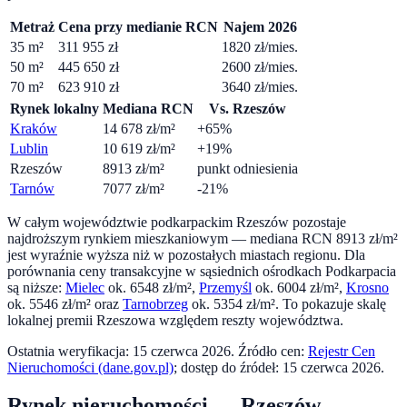
Metraż
Cena przy medianie RCN
Najem 2026
35
m²
311 955
zł
1820 zł/mies.
50
m²
445 650
zł
2600 zł/mies.
70
m²
623 910
zł
3640 zł/mies.
Rynek lokalny
Mediana RCN
Vs. Rzeszów
Kraków
14 678
zł/m²
+65%
Lublin
10 619
zł/m²
+19%
Rzeszów
8913
zł/m²
punkt odniesienia
Tarnów
7077
zł/m²
-21%
W całym województwie podkarpackim Rzeszów pozostaje
najdroższym rynkiem mieszkaniowym — mediana RCN
8913
zł/m²
jest wyraźnie wyższa niż w pozostałych miastach regionu. Dla
porównania ceny transakcyjne w sąsiednich ośrodkach Podkarpacia
są niższe:
Mielec
ok.
6548
zł/m²
,
Przemyśl
ok.
6004
zł/m²
,
Krosno
ok.
5546
zł/m²
oraz
Tarnobrzeg
ok.
5354
zł/m²
. To pokazuje skalę
lokalnej premii Rzeszowa względem reszty województwa.
Ostatnia weryfikacja:
15 czerwca 2026
. Źródło cen:
Rejestr Cen
Nieruchomości (dane.gov.pl)
; dostęp do źródeł:
15 czerwca 2026
.
Rynek nieruchomości —
Rzeszów