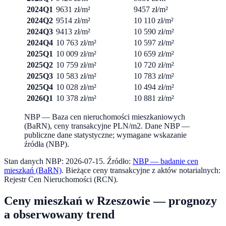
2024Q1
9631 zł/m²
9457 zł/m²
2024Q2
9514 zł/m²
10 110 zł/m²
2024Q3
9413 zł/m²
10 590 zł/m²
2024Q4
10 763 zł/m²
10 597 zł/m²
2025Q1
10 009 zł/m²
10 659 zł/m²
2025Q2
10 759 zł/m²
10 720 zł/m²
2025Q3
10 583 zł/m²
10 783 zł/m²
2025Q4
10 028 zł/m²
10 494 zł/m²
2026Q1
10 378 zł/m²
10 881 zł/m²
NBP — Baza cen nieruchomości mieszkaniowych
(BaRN), ceny transakcyjne PLN/m2
.
Dane NBP —
publiczne dane statystyczne; wymagane wskazanie
źródła (NBP).
Stan danych NBP:
2026-07-15
. Źródło:
NBP — badanie cen
mieszkań (BaRN)
. Bieżące ceny transakcyjne z aktów notarialnych:
Rejestr Cen Nieruchomości (RCN).
Ceny mieszkań w
Rzeszowie
— prognozy
a obserwowany trend