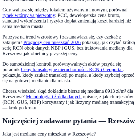
Gdy wahasz się między lokalem używanym i nowym, porównaj
rynek wtórny vs pierwotny
: PCC, deweloperska cena brutto,
standard wykończenia i ryzyko dopłat zmieniają koszt bardziej niż
sama mediana miasta.
Patrzysz na trend
wzrostowy
i zastanawiasz się, czy czekać z
zakupem?
Prognozy cen mieszkań 2026
pokazują, jak czytać krótką
serię RCN obok danych NBP i GUS, bez traktowania mediany dla
Rzeszowa
jak obietnicy przyszłej ceny.
Do samodzielnej kontroli porównywalnych aktów przyda się
poradnik
Ceny transakcyjne nieruchomości: RCN i Geoportal
:
pokazuje, kiedy szukać transakcji po mapie, a kiedy szybciej oprzeć
się na gotowej medianie dla miasta.
Chcesz wiedzieć, skąd dokładnie bierze się mediana
8913
zł/m² dla
Rzeszowa
?
Metodologia i źródła danych
opisuje, z jakich rejestrów
(RCN, GUS, NBP) korzystamy i jak liczymy medianę transakcyjną
— krok po kroku.
Najczęściej zadawane pytania —
Rzeszów
Jaka jest mediana ceny mieszkań w Rzeszowie?