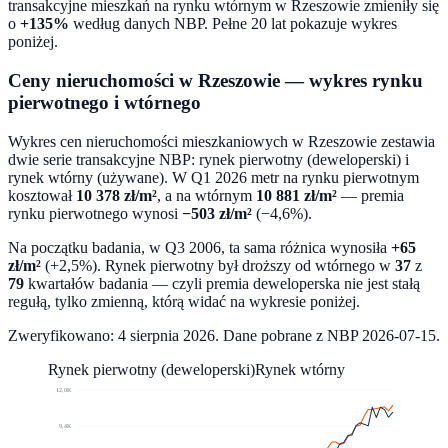
transakcyjne mieszkań na rynku wtórnym w
Rzeszowie
zmieniły się
o
+135%
według danych NBP. Pełne 20 lat pokazuje wykres
poniżej.
Ceny nieruchomości w
Rzeszowie
— wykres rynku
pierwotnego i wtórnego
Wykres cen nieruchomości mieszkaniowych w
Rzeszowie
zestawia
dwie serie transakcyjne NBP: rynek pierwotny (deweloperski) i
rynek wtórny (używane). W
Q1 2026
metr na rynku pierwotnym
kosztował
10 378
zł/m²
, a na wtórnym
10 881
zł/m²
— premia
rynku pierwotnego wynosi
−
503
zł/m²
(
−4,6%
).
Na początku badania, w
Q3 2006
, ta sama różnica wynosiła
+
65
zł/m²
(
+2,5%
). Rynek pierwotny był droższy od wtórnego w
37
z
79
kwartałów badania — czyli premia deweloperska nie jest stałą
regułą, tylko zmienną, którą widać na wykresie poniżej.
Zweryfikowano:
4 sierpnia 2026
. Dane pobrane z NBP
2026-07-15
.
Rynek pierwotny (deweloperski)
Rynek wtórny
12,0K
9,4K