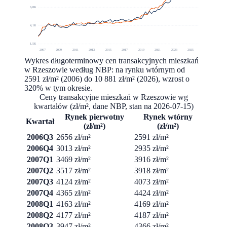
6,8K
4,1K
1,5K
2007
2009
2011
2013
2015
2017
2019
2021
2023
2025
Wykres długoterminowy cen transakcyjnych mieszkań
w Rzeszowie według NBP: na rynku wtórnym od
2591 zł/m² (2006) do 10 881 zł/m² (2026), wzrost o
320% w tym okresie.
Ceny transakcyjne mieszkań w
Rzeszowie
wg
kwartałów (zł/m², dane NBP, stan na
2026-07-15
)
Rynek pierwotny
Rynek wtórny
Kwartał
(zł/m²)
(zł/m²)
2006Q3
2656 zł/m²
2591 zł/m²
2006Q4
3013 zł/m²
2935 zł/m²
2007Q1
3469 zł/m²
3916 zł/m²
2007Q2
3517 zł/m²
3918 zł/m²
2007Q3
4124 zł/m²
4073 zł/m²
2007Q4
4365 zł/m²
4424 zł/m²
2008Q1
4163 zł/m²
4169 zł/m²
2008Q2
4177 zł/m²
4187 zł/m²
2008Q3
3947 zł/m²
4366 zł/m²