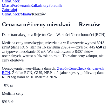
CenaCheck
Miasta
Porównania
Kalkulatory
Poradnik
Zainstaluj
CenaCheck
/
Miasta
/
Rzeszów
Cena za m² i ceny mieszkań —
Rzeszów
Dane transakcyjne z Rejestru Cen i Wartości Nieruchomości (RCN)
Mediana ceny transakcyjnej mieszkania w
Rzeszowie
wynosi
8913
zł/m²
(dane RCN, stan na
16 kwietnia 2026
) — czyli ok.
445 650
zł
za typowe mieszkanie 50 m². Wartość liczona z
8307
aktów
notarialnych,
wzrost o 0%
rok do roku. To realne ceny zakupu, nie
ceny ofertowe.
Opracowanie i weryfikacja danych:
Zespół CenaCheck ds. danych
RCN
. Źródła: RCN, GUS, NBP i oficjalne rejestry publiczne; dane
RCN wg stanu na
16 kwietnia 2026
.
+
0
% r/r
Mediana ceny
8913 zł