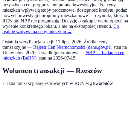
przyszłych cen, prognozą ani poradą inwestycyjną. Na ceny
mieszkań wpływają stopy procentowe, dostępność kredytu, podaż
nowych inwestycji i programy mieszkaniowe — czynniki, których
RCN ani NBP nie prognozują. Decyzję o zakupie warto oprzeć na
wycenie konkretnego lokalu, a nie na ekstrapolacji trendu.
Co
realnie wpływa na ceny mieszkań →
Ostatnia weryfikacja sekcji:
17 lipca 2026
. Źródła: ceny
transakcyjne —
Rejestr Cen Nieruchomości (dane.gov.pl)
, stan na
16 kwietnia 2026
; seria długoterminowa —
NBP — badanie cen
mieszkań (BaRN)
, stan na
2026-07-15
.
Wolumen transakcji —
Rzeszów
Liczba transakcji zarejestrowanych w RCN wg kwartałów