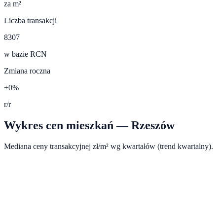
za m²
Liczba transakcji
8307
w bazie RCN
Zmiana roczna
+0%
r/r
Wykres cen mieszkań —
Rzeszów
Mediana ceny transakcyjnej zł/m² wg kwartałów (trend kwartalny).