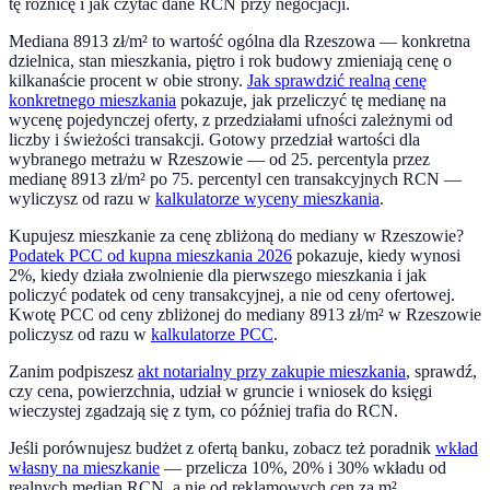
tę różnicę i jak czytać dane RCN przy negocjacji.
Mediana
8913
zł/m² to wartość ogólna dla
Rzeszowa
— konkretna
dzielnica, stan mieszkania, piętro i rok budowy zmieniają cenę o
kilkanaście procent w obie strony.
Jak sprawdzić realną cenę
konkretnego mieszkania
pokazuje, jak przeliczyć tę medianę na
wycenę pojedynczej oferty, z przedziałami ufności zależnymi od
liczby i świeżości transakcji. Gotowy przedział wartości dla
wybranego metrażu w
Rzeszowie
— od 25. percentyla przez
medianę
8913
zł/m² po 75. percentyl cen transakcyjnych RCN —
wyliczysz od razu w
kalkulatorze wyceny mieszkania
.
Kupujesz mieszkanie za cenę zbliżoną do mediany w
Rzeszowie
?
Podatek PCC od kupna mieszkania 2026
pokazuje, kiedy wynosi
2%, kiedy działa zwolnienie dla pierwszego mieszkania i jak
policzyć podatek od ceny transakcyjnej, a nie od ceny ofertowej.
Kwotę PCC od ceny zbliżonej do mediany
8913
zł/m² w
Rzeszowie
policzysz od razu w
kalkulatorze PCC
.
Zanim podpiszesz
akt notarialny przy zakupie mieszkania
, sprawdź,
czy cena, powierzchnia, udział w gruncie i wniosek do księgi
wieczystej zgadzają się z tym, co później trafia do RCN.
Jeśli porównujesz budżet z ofertą banku, zobacz też poradnik
wkład
własny na mieszkanie
— przelicza 10%, 20% i 30% wkładu od
realnych median RCN, a nie od reklamowych cen za m².