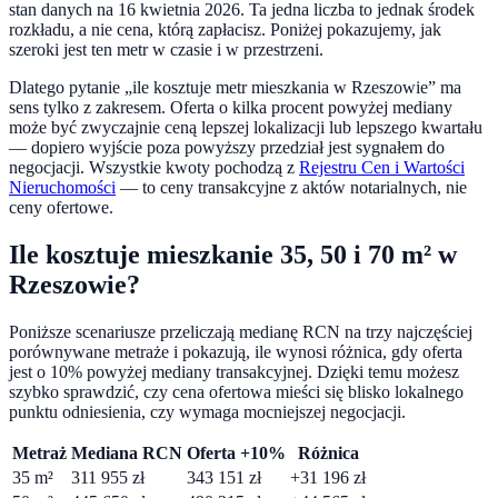
stan danych na
16 kwietnia 2026
. Ta jedna liczba to jednak środek
rozkładu, a nie cena, którą zapłacisz. Poniżej pokazujemy, jak
szeroki jest ten metr w czasie i w przestrzeni.
Dlatego pytanie „ile kosztuje metr mieszkania w
Rzeszowie
” ma
sens tylko z zakresem. Oferta o kilka procent powyżej mediany
może być zwyczajnie ceną lepszej lokalizacji lub lepszego kwartału
— dopiero wyjście poza powyższy przedział jest sygnałem do
negocjacji. Wszystkie kwoty pochodzą z
Rejestru Cen i Wartości
Nieruchomości
— to ceny transakcyjne z aktów notarialnych, nie
ceny ofertowe.
Ile kosztuje mieszkanie 35, 50 i 70 m² w
Rzeszowie
?
Poniższe scenariusze przeliczają medianę RCN na trzy najczęściej
porównywane metraże i pokazują, ile wynosi różnica, gdy oferta
jest o
10
% powyżej mediany transakcyjnej. Dzięki temu możesz
szybko sprawdzić, czy cena ofertowa mieści się blisko lokalnego
punktu odniesienia, czy wymaga mocniejszej negocjacji.
Metraż
Mediana RCN
Oferta +10%
Różnica
35
m²
311 955
zł
343 151
zł
+
31 196
zł