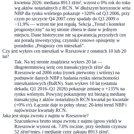
kwietnia 2026: mediana 8913 zł/m², wzrost o 0% rok do roku
wg aktów notarialnych z RCN. W dłuższym horyzoncie seria
NBP dla rynku wtórnego pokazuje +320% od Q3 2006, przy
czym po szczycie Q4 2007 ceny spadały do Q3 2009 o
−11,9% — wzrost nie jest regułą. Sekcja „Trend i kontekst
prognostyczny” na tej stronie zbiera te dane w jednym
miejscu. Dane historyczne nie są gwarancją przyszłych cen
ani poradą inwestycyjną; czynniki cenowe opisujemy w
poradniku „Prognozy cen mieszkań”.
Czy jest wykres cen mieszkań w Rzeszowie z ostatnich 10 lub 20
lat?
Tak. Na tej stronie znajdziesz wykres 20 lat —
długoterminową serię cen transakcyjnych zł/m² dla
Rzeszowie od 2006 roku (rynek pierwotny i wtórny) na
podstawie danych NBP z badania rynku nieruchomości
mieszkaniowych (BaRN). Sam wykres 10 lat (ostatnia
dekada, Q1 2016–Q1 2026) pokazuje zmianę o +135% na
rynku wtórnym. Powyżej pokazujemy też bieżącą medianę
transakcyjną z aktów notarialnych RCN kwartał po kwartale
(+0% r/r). Łącznie daje to pełny obraz: 20-letni trend NBP i
najświeższe kwartały RCN.
Jaka jest stopa zwrotu z najmu w Rzeszowie?
Szacunkowa brutto stopa zwrotu z najmu (gross yield) w
Rzeszowie wynosi ok. 7.0% rocznie, przy średnim czynszu
52 zł/m²/mies. i medianie ceny zakupu 8913 zł/m².