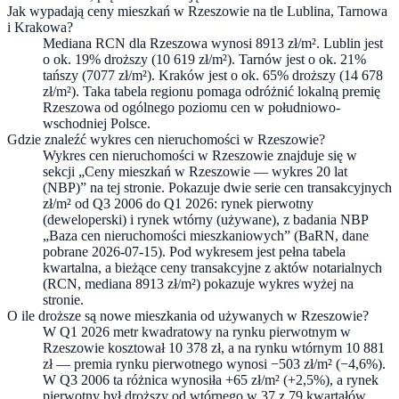
Jak wypadają ceny mieszkań w Rzeszowie na tle Lublina, Tarnowa
i Krakowa?
Mediana RCN dla Rzeszowa wynosi 8913 zł/m². Lublin jest
o ok. 19% droższy (10 619 zł/m²). Tarnów jest o ok. 21%
tańszy (7077 zł/m²). Kraków jest o ok. 65% droższy (14 678
zł/m²). Taka tabela regionu pomaga odróżnić lokalną premię
Rzeszowa od ogólnego poziomu cen w południowo-
wschodniej Polsce.
Gdzie znaleźć wykres cen nieruchomości w Rzeszowie?
Wykres cen nieruchomości w Rzeszowie znajduje się w
sekcji „Ceny mieszkań w Rzeszowie — wykres 20 lat
(NBP)” na tej stronie. Pokazuje dwie serie cen transakcyjnych
zł/m² od Q3 2006 do Q1 2026: rynek pierwotny
(deweloperski) i rynek wtórny (używane), z badania NBP
„Baza cen nieruchomości mieszkaniowych” (BaRN, dane
pobrane 2026-07-15). Pod wykresem jest pełna tabela
kwartalna, a bieżące ceny transakcyjne z aktów notarialnych
(RCN, mediana 8913 zł/m²) pokazuje wykres wyżej na
stronie.
O ile droższe są nowe mieszkania od używanych w Rzeszowie?
W Q1 2026 metr kwadratowy na rynku pierwotnym w
Rzeszowie kosztował 10 378 zł, a na rynku wtórnym 10 881
zł — premia rynku pierwotnego wynosi −503 zł/m² (−4,6%).
W Q3 2006 ta różnica wynosiła +65 zł/m² (+2,5%), a rynek
pierwotny był droższy od wtórnego w 37 z 79 kwartałów