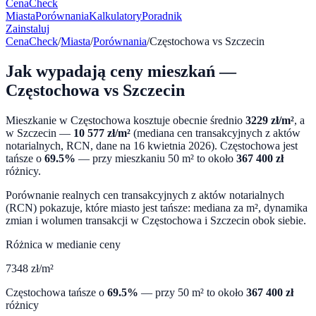
CenaCheck
Miasta
Porównania
Kalkulatory
Poradnik
Zainstaluj
CenaCheck
/
Miasta
/
Porównania
/
Częstochowa
vs
Szczecin
Jak wypadają ceny mieszkań —
Częstochowa
vs
Szczecin
Mieszkanie w
Częstochowa
kosztuje obecnie średnio
3229
zł/m²
, a
w
Szczecin
—
10 577
zł/m²
(mediana cen transakcyjnych z aktów
notarialnych, RCN, dane na
16 kwietnia 2026
).
Częstochowa
jest
tańsze o
69.5
%
— przy mieszkaniu 50 m² to około
367 400
zł
różnicy.
Porównanie realnych cen transakcyjnych z aktów notarialnych
(RCN) pokazuje, które miasto jest tańsze: mediana za m², dynamika
zmian i wolumen transakcji w
Częstochowa
i
Szczecin
obok siebie.
Różnica w medianie ceny
7348
zł/m²
Częstochowa
tańsze o
69.5
%
— przy 50 m² to około
367 400
zł
różnicy