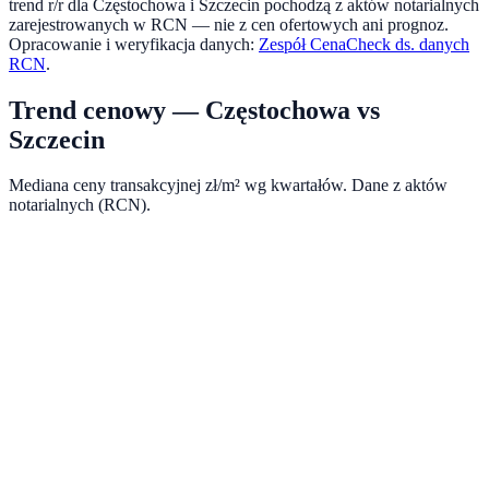
trend r/r dla
Częstochowa
i
Szczecin
pochodzą z aktów notarialnych
zarejestrowanych w RCN — nie z cen ofertowych ani prognoz.
Opracowanie i weryfikacja danych:
Zespół CenaCheck ds. danych
RCN
.
Trend cenowy —
Częstochowa
vs
Szczecin
Mediana ceny transakcyjnej zł/m² wg kwartałów. Dane z aktów
notarialnych (RCN).