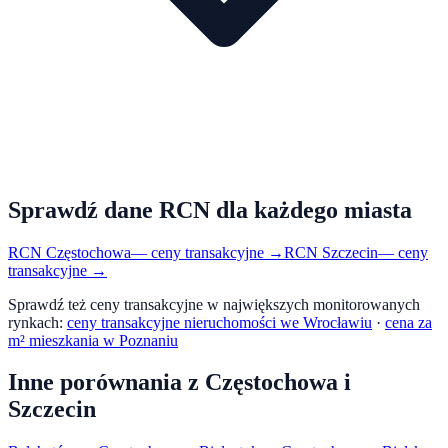
Sprawdź dane RCN dla każdego miasta
RCN
Częstochowa
— ceny transakcyjne →
RCN
Szczecin
— ceny
transakcyjne →
Sprawdź też ceny transakcyjne w największych monitorowanych
rynkach:
ceny transakcyjne nieruchomości we Wrocławiu
·
cena za
m² mieszkania w Poznaniu
Inne porównania z
Częstochowa
i
Szczecin