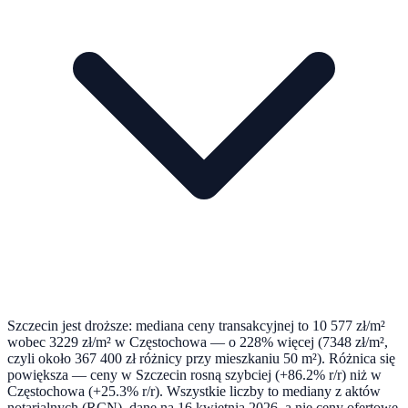
Szczecin jest droższe: mediana ceny transakcyjnej to 10 577 zł/m²
wobec 3229 zł/m² w Częstochowa — o 228% więcej (7348 zł/m²,
czyli około 367 400 zł różnicy przy mieszkaniu 50 m²). Różnica się
powiększa — ceny w Szczecin rosną szybciej (+86.2% r/r) niż w
Częstochowa (+25.3% r/r). Wszystkie liczby to mediany z aktów
notarialnych (RCN), dane na 16 kwietnia 2026, a nie ceny ofertowe