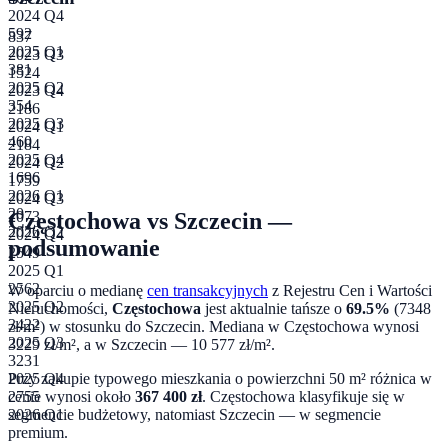
2024 Q4
592
837
2025 Q1
2023 Q3
381
1524
2025 Q2
2023 Q4
354
2186
2025 Q3
2024 Q1
460
2184
2025 Q4
2024 Q2
1696
1759
2026 Q1
2024 Q3
20
Częstochowa
vs
Szczecin
—
2073
2026 Q2
2024 Q4
podsumowanie
2549
2025 Q1
2562
W oparciu o medianę
cen transakcyjnych
z Rejestru Cen i Wartości
2025 Q2
Nieruchomości,
Częstochowa
jest aktualnie tańsze o
69.5
%
(
7348
3422
zł/m²) w stosunku do
Szczecin
. Mediana w
Częstochowa
wynosi
2025 Q3
3229
zł/m², a w
Szczecin
—
10 577
zł/m².
3231
Przy zakupie typowego mieszkania o powierzchni
50
m² różnica w
2025 Q4
cenie wynosi około
367 400
zł
.
Częstochowa klasyfikuje się w
2755
segmencie budżetowy, natomiast Szczecin — w segmencie
2026 Q1
premium.