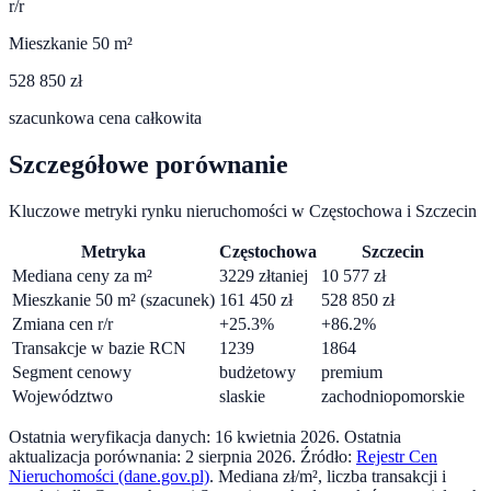
r/r
Mieszkanie 50 m²
528 850 zł
szacunkowa cena całkowita
Szczegółowe porównanie
Kluczowe metryki rynku nieruchomości w
Częstochowa
i
Szczecin
Metryka
Częstochowa
Szczecin
Mediana ceny za m²
3229
zł
taniej
10 577
zł
Mieszkanie 50 m² (szacunek)
161 450
zł
528 850
zł
Zmiana cen r/r
+
25.3
%
+
86.2
%
Transakcje w bazie RCN
1239
1864
Segment cenowy
budżetowy
premium
Województwo
slaskie
zachodniopomorskie
Ostatnia weryfikacja danych:
16 kwietnia 2026
.
Ostatnia
aktualizacja porównania:
2 sierpnia 2026
. Źródło:
Rejestr Cen
Nieruchomości (dane.gov.pl)
. Mediana zł/m², liczba transakcji i