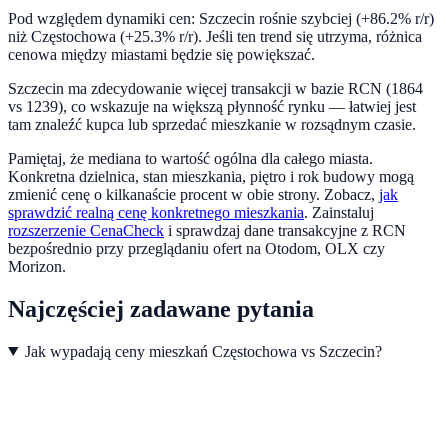
Pod względem dynamiki cen:
Szczecin rośnie szybciej (+86.2% r/r)
niż Częstochowa (+25.3% r/r). Jeśli ten trend się utrzyma, różnica
cenowa między miastami będzie się powiększać.
Szczecin ma zdecydowanie więcej transakcji w bazie RCN (1864
vs 1239), co wskazuje na większą płynność rynku — łatwiej jest
tam znaleźć kupca lub sprzedać mieszkanie w rozsądnym czasie.
Pamiętaj, że mediana to wartość ogólna dla całego miasta.
Konkretna dzielnica, stan mieszkania, piętro i rok budowy mogą
zmienić cenę o kilkanaście procent w obie strony. Zobacz,
jak
sprawdzić realną cenę konkretnego mieszkania
.
Zainstaluj
rozszerzenie CenaCheck
i sprawdzaj dane transakcyjne z RCN
bezpośrednio przy przeglądaniu ofert na Otodom, OLX czy
Morizon.
Najczęściej zadawane pytania
Jak wypadają ceny mieszkań Częstochowa vs Szczecin?