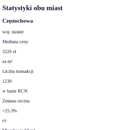
Statystyki obu miast
Częstochowa
woj.
slaskie
Mediana ceny
3229 zł
za m²
Liczba transakcji
1239
w bazie RCN
Zmiana roczna
+25.3%
r/r