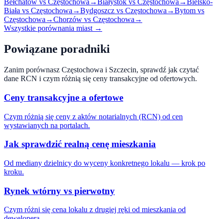
Bełchatów
vs
Częstochowa
→
Białystok
vs
Częstochowa
→
Bielsko-
Biała
vs
Częstochowa
→
Bydgoszcz
vs
Częstochowa
→
Bytom
vs
Częstochowa
→
Chorzów
vs
Częstochowa
→
Wszystkie porównania miast →
Powiązane poradniki
Zanim porównasz
Częstochowa
i
Szczecin
, sprawdź jak czytać
dane RCN i czym różnią się ceny transakcyjne od ofertowych.
Ceny transakcyjne a ofertowe
Czym różnią się ceny z aktów notarialnych (RCN) od cen
wystawianych na portalach.
Jak sprawdzić realną cenę mieszkania
Od mediany dzielnicy do wyceny konkretnego lokalu — krok po
kroku.
Rynek wtórny vs pierwotny
Czym różni się cena lokalu z drugiej ręki od mieszkania od
dewelopera.