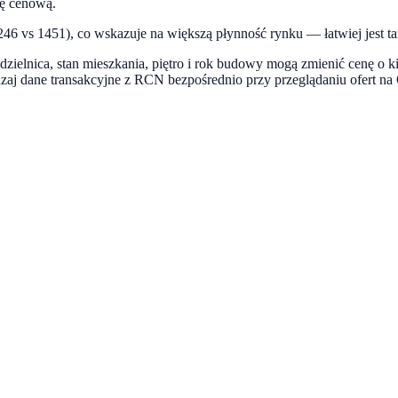
kę cenową.
6 vs 1451), co wskazuje na większą płynność rynku — łatwiej jest ta
dzielnica, stan mieszkania, piętro i rok budowy mogą zmienić cenę o k
dzaj dane transakcyjne z RCN bezpośrednio przy przeglądaniu ofert 