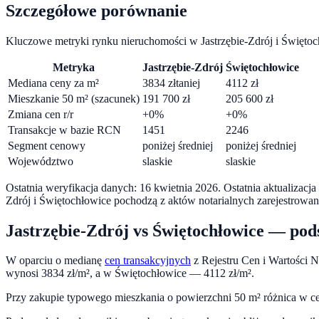
Szczegółowe porównanie
Kluczowe metryki rynku nieruchomości w
Jastrzębie-Zdrój
i
Świętoc
Metryka
Jastrzębie-Zdrój
Świętochłowice
Mediana ceny za m²
3834
zł
taniej
4112
zł
Mieszkanie 50 m² (szacunek)
191 700
zł
205 600
zł
Zmiana cen r/r
+
0
%
+
0
%
Transakcje w bazie RCN
1451
2246
Segment cenowy
poniżej średniej
poniżej średniej
Województwo
slaskie
slaskie
Ostatnia weryfikacja danych:
16 kwietnia 2026
.
Ostatnia aktualizacj
Zdrój
i
Świętochłowice
pochodzą z aktów notarialnych zarejestrow
Jastrzębie-Zdrój
vs
Świętochłowice
— pod
W oparciu o medianę
cen transakcyjnych
z Rejestru Cen i Wartości 
wynosi
3834
zł/m², a w
Świętochłowice
—
4112
zł/m².
Przy zakupie typowego mieszkania o powierzchni
50
m² różnica w c