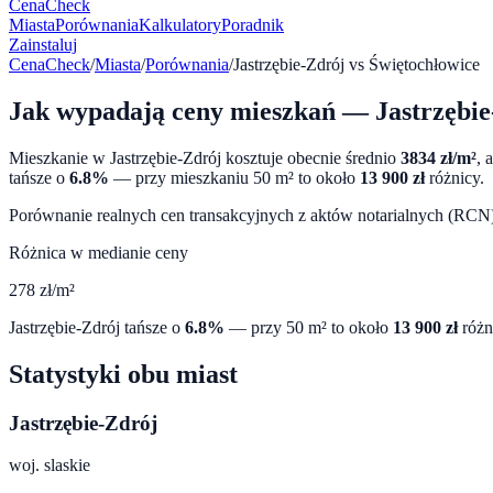
CenaCheck
Miasta
Porównania
Kalkulatory
Poradnik
Zainstaluj
CenaCheck
/
Miasta
/
Porównania
/
Jastrzębie-Zdrój
vs
Świętochłowice
Jak wypadają ceny mieszkań —
Jastrzębi
Mieszkanie w
Jastrzębie-Zdrój
kosztuje obecnie średnio
3834
zł/m²
, 
tańsze o
6.8
%
— przy mieszkaniu 50 m² to około
13 900
zł
różnicy.
Porównanie realnych cen transakcyjnych z aktów notarialnych (RCN) 
Różnica w medianie ceny
278
zł/m²
Jastrzębie-Zdrój
tańsze o
6.8
%
— przy 50 m² to około
13 900
zł
różn
Statystyki obu miast
Jastrzębie-Zdrój
woj.
slaskie