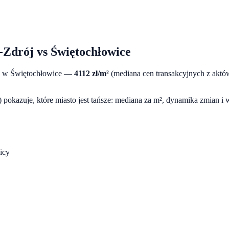
e-Zdrój
vs
Świętochłowice
a w
Świętochłowice
—
4112
zł/m²
(mediana cen transakcyjnych z aktó
pokazuje, które miasto jest tańsze: mediana za m², dynamika zmian i
icy