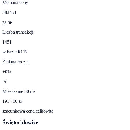
Mediana ceny
3834 zł
za m²
Liczba transakcji
1451
w bazie RCN
Zmiana roczna
+0%
r/r
Mieszkanie 50 m²
191 700 zł
szacunkowa cena całkowita
Świętochłowice