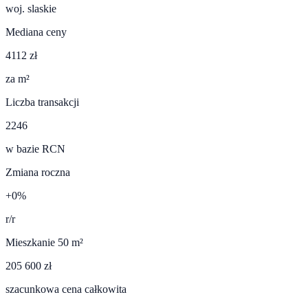
woj.
slaskie
Mediana ceny
4112 zł
za m²
Liczba transakcji
2246
w bazie RCN
Zmiana roczna
+0%
r/r
Mieszkanie 50 m²
205 600 zł
szacunkowa cena całkowita