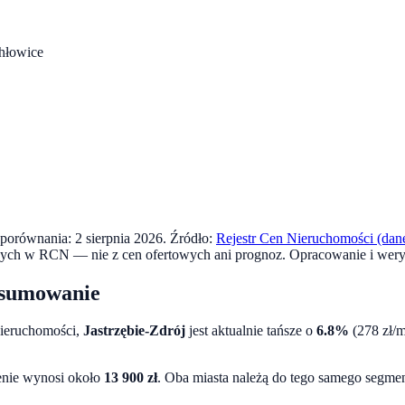
hłowice
a porównania:
2 sierpnia 2026
. Źródło:
Rejestr Cen Nieruchomości (dane
anych w RCN — nie z cen ofertowych ani prognoz.
Opracowanie i wery
sumowanie
Nieruchomości,
Jastrzębie-Zdrój
jest aktualnie tańsze o
6.8
%
(
278
zł/m
enie wynosi około
13 900
zł
.
Oba miasta należą do tego samego segment