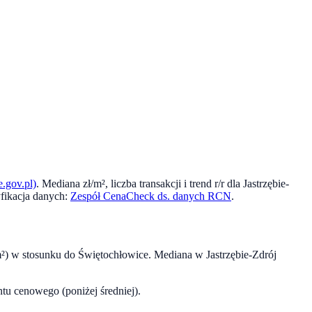
.gov.pl)
. Mediana zł/m², liczba transakcji i trend r/r dla
Jastrzębie-
fikacja danych:
Zespół CenaCheck ds. danych RCN
.
²) w stosunku do
Świętochłowice
. Mediana w
Jastrzębie-Zdrój
u cenowego (poniżej średniej).