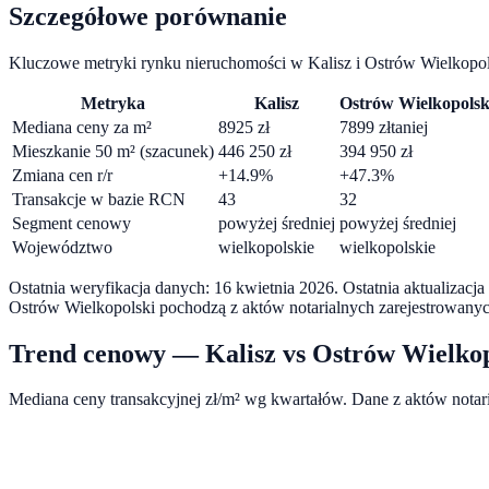
Szczegółowe porównanie
Kluczowe metryki rynku nieruchomości w
Kalisz
i
Ostrów Wielkopol
Metryka
Kalisz
Ostrów Wielkopolsk
Mediana ceny za m²
8925
zł
7899
zł
taniej
Mieszkanie 50 m² (szacunek)
446 250
zł
394 950
zł
Zmiana cen r/r
+
14.9
%
+
47.3
%
Transakcje w bazie RCN
43
32
Segment cenowy
powyżej średniej
powyżej średniej
Województwo
wielkopolskie
wielkopolskie
Ostatnia weryfikacja danych:
16 kwietnia 2026
.
Ostatnia aktualizacj
Ostrów Wielkopolski
pochodzą z aktów notarialnych zarejestrowany
Trend cenowy —
Kalisz
vs
Ostrów Wielkop
Mediana ceny transakcyjnej zł/m² wg kwartałów. Dane z aktów nota