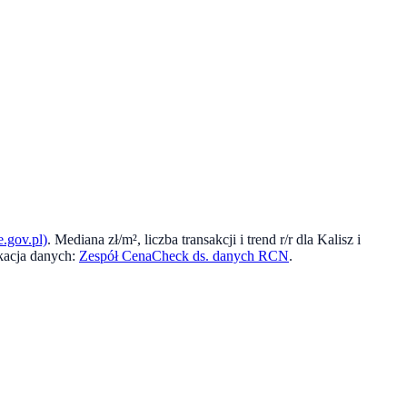
.gov.pl)
. Mediana zł/m², liczba transakcji i trend r/r dla
Kalisz
i
kacja danych:
Zespół CenaCheck ds. danych RCN
.