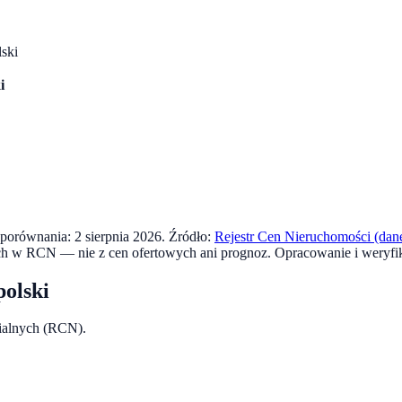
ski
i
a porównania:
2 sierpnia 2026
. Źródło:
Rejestr Cen Nieruchomości (dane
ch w RCN — nie z cen ofertowych ani prognoz.
Opracowanie i weryfi
olski
rialnych (RCN).