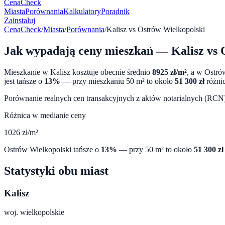
CenaCheck
Miasta
Porównania
Kalkulatory
Poradnik
Zainstaluj
CenaCheck
/
Miasta
/
Porównania
/
Kalisz
vs
Ostrów Wielkopolski
Jak wypadają ceny mieszkań —
Kalisz
vs
Mieszkanie w
Kalisz
kosztuje obecnie średnio
8925
zł/m²
, a w
Ostró
jest tańsze o
13
%
— przy mieszkaniu 50 m² to około
51 300
zł
różnic
Porównanie realnych cen transakcyjnych z aktów notarialnych (RCN) 
Różnica w medianie ceny
1026
zł/m²
Ostrów Wielkopolski
tańsze o
13
%
— przy 50 m² to około
51 300
zł
Statystyki obu miast
Kalisz
woj.
wielkopolskie