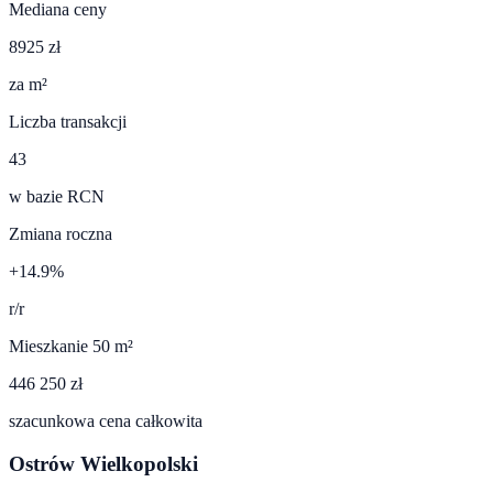
Mediana ceny
8925 zł
za m²
Liczba transakcji
43
w bazie RCN
Zmiana roczna
+14.9%
r/r
Mieszkanie 50 m²
446 250 zł
szacunkowa cena całkowita
Ostrów Wielkopolski