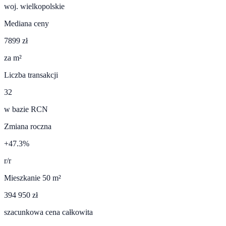
woj.
wielkopolskie
Mediana ceny
7899 zł
za m²
Liczba transakcji
32
w bazie RCN
Zmiana roczna
+47.3%
r/r
Mieszkanie 50 m²
394 950 zł
szacunkowa cena całkowita