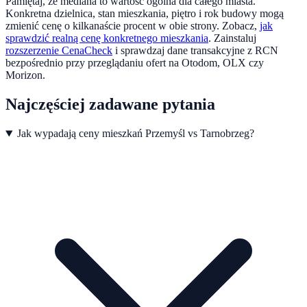
Pamiętaj, że mediana to wartość ogólna dla całego miasta.
Konkretna dzielnica, stan mieszkania, piętro i rok budowy mogą
zmienić cenę o kilkanaście procent w obie strony. Zobacz,
jak
sprawdzić realną cenę konkretnego mieszkania
.
Zainstaluj
rozszerzenie CenaCheck
i sprawdzaj dane transakcyjne z RCN
bezpośrednio przy przeglądaniu ofert na Otodom, OLX czy
Morizon.
Najczęściej zadawane pytania
Jak wypadają ceny mieszkań Przemyśl vs Tarnobrzeg?