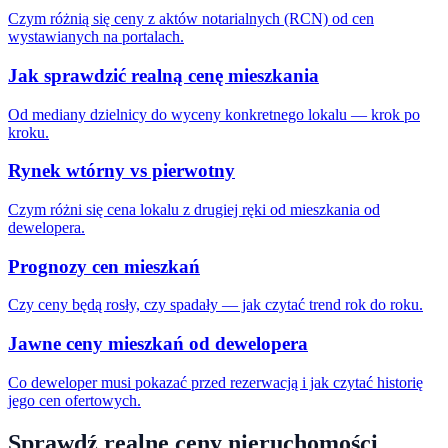
Czym różnią się ceny z aktów notarialnych (RCN) od cen
wystawianych na portalach.
Jak sprawdzić realną cenę mieszkania
Od mediany dzielnicy do wyceny konkretnego lokalu — krok po
kroku.
Rynek wtórny vs pierwotny
Czym różni się cena lokalu z drugiej ręki od mieszkania od
dewelopera.
Prognozy cen mieszkań
Czy ceny będą rosły, czy spadały — jak czytać trend rok do roku.
Jawne ceny mieszkań od dewelopera
Co deweloper musi pokazać przed rezerwacją i jak czytać historię
jego cen ofertowych.
Sprawdź realne ceny nieruchomości