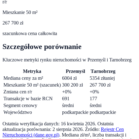
r/r
Mieszkanie 50 m²
267 700 zł
szacunkowa cena całkowita
Szczegółowe porównanie
Kluczowe metryki rynku nieruchomości w
Przemyśl
i
Tarnobrzeg
Metryka
Przemyśl
Tarnobrzeg
Mediana ceny za m²
6004
zł
5354
zł
taniej
Mieszkanie 50 m² (szacunek)
300 200
zł
267 700
zł
Zmiana cen r/r
+
0
%
+
0
%
Transakcje w bazie RCN
691
177
Segment cenowy
średni
średni
Województwo
podkarpackie
podkarpackie
Ostatnia weryfikacja danych:
16 kwietnia 2026
.
Ostatnia
aktualizacja porównania:
2 sierpnia 2026
. Źródło:
Rejestr Cen
Nieruchomości (dane.gov.pl)
. Mediana zł/m², liczba transakcji i