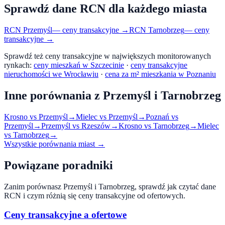
Sprawdź dane RCN dla każdego miasta
RCN
Przemyśl
— ceny transakcyjne →
RCN
Tarnobrzeg
— ceny
transakcyjne →
Sprawdź też ceny transakcyjne w największych monitorowanych
rynkach:
ceny mieszkań w Szczecinie
·
ceny transakcyjne
nieruchomości we Wrocławiu
·
cena za m² mieszkania w Poznaniu
Inne porównania z
Przemyśl
i
Tarnobrzeg
Krosno
vs
Przemyśl
→
Mielec
vs
Przemyśl
→
Poznań
vs
Przemyśl
→
Przemyśl
vs
Rzeszów
→
Krosno
vs
Tarnobrzeg
→
Mielec
vs
Tarnobrzeg
→
Wszystkie porównania miast →
Powiązane poradniki
Zanim porównasz
Przemyśl
i
Tarnobrzeg
, sprawdź jak czytać dane
RCN i czym różnią się ceny transakcyjne od ofertowych.
Ceny transakcyjne a ofertowe