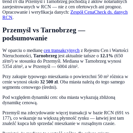
trend r/r dla
Przemyśl
i
Tarnobrzeg
pochodzą z aktów notarialnych
zarejestrowanych w RCN — nie z cen ofertowych ani prognoz.
Opracowanie i weryfikacja danych:
Zespół CenaCheck ds. danych
RCN
.
Przemyśl
vs
Tarnobrzeg
—
podsumowanie
W oparciu o medianę
cen transakcyjnych
z Rejestru Cen i Wartości
Nieruchomości,
Tarnobrzeg
jest aktualnie tańsze o
12.1
%
(
650
zł/m²) w stosunku do
Przemyśl
. Mediana w
Tarnobrzeg
wynosi
5354
zł/m², a w
Przemyśl
—
6004
zł/m².
Przy zakupie typowego mieszkania o powierzchni
50
m² różnica w
cenie wynosi około
32 500
zł
.
Oba miasta należą do tego samego
segmentu cenowego (średni).
Pod względem dynamiki cen:
oba miasta wykazują zbliżoną
dynamikę cenową.
Przemyśl ma zdecydowanie więcej transakcji w bazie RCN (691 vs
177), co wskazuje na większą płynność rynku — łatwiej jest tam
znaleźć kupca lub sprzedać mieszkanie w rozsądnym czasie.