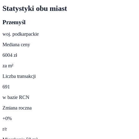
Statystyki obu miast
Przemyśl
woj.
podkarpackie
Mediana ceny
6004 zł
za m²
Liczba transakcji
691
w bazie RCN
Zmiana roczna
+0%
r/r