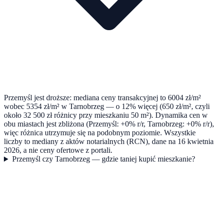
Przemyśl jest droższe: mediana ceny transakcyjnej to 6004 zł/m²
wobec 5354 zł/m² w Tarnobrzeg — o 12% więcej (650 zł/m², czyli
około 32 500 zł różnicy przy mieszkaniu 50 m²). Dynamika cen w
obu miastach jest zbliżona (Przemyśl: +0% r/r, Tarnobrzeg: +0% r/r),
więc różnica utrzymuje się na podobnym poziomie. Wszystkie
liczby to mediany z aktów notarialnych (RCN), dane na 16 kwietnia
2026, a nie ceny ofertowe z portali.
Przemyśl czy Tarnobrzeg — gdzie taniej kupić mieszkanie?