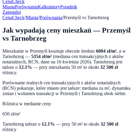
CenaCheck
Miasta
Porównania
Kalkulatory
Poradnik
Zainstaluj
CenaCheck
/
Miasta
/
Porównania
/
Przemyśl
vs
Tarnobrzeg
Jak wypadają ceny mieszkań —
Przemyśl
vs
Tarnobrzeg
Mieszkanie w
Przemyśl
kosztuje obecnie średnio
6004
zł/m²
, a w
Tarnobrzeg
—
5354
zł/m²
(mediana cen transakcyjnych z aktów
notarialnych, RCN, dane na
16 kwietnia 2026
).
Tarnobrzeg
jest
tańsze o
12.1
%
— przy mieszkaniu 50 m² to około
32 500
zł
różnicy.
Porównanie realnych cen transakcyjnych z aktów notarialnych
(RCN) pokazuje, które miasto jest tańsze: mediana za m², dynamika
zmian i wolumen transakcji w
Przemyśl
i
Tarnobrzeg
obok siebie.
Różnica w medianie ceny
650
zł/m²
Tarnobrzeg
tańsze o
12.1
%
— przy 50 m² to około
32 500
zł
różnicy