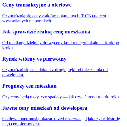
Ceny transakcyjne a ofertowe
Czym różnią się ceny z aktów notarialnych (RCN) od cen
wystawianych na portalach.
Jak sprawdzić realną cenę mieszkania
Od mediany dzielnicy do wyceny konkretnego lokalu — krok po
kroku.
Rynek wtórny vs pierwotny
Czym różni się cena lokalu z drugiej ręki od mieszkania od
dewelopera.
Prognozy cen mieszkań
Czy ceny będą rosły, czy spadały — jak czytać trend rok do roku.
Jawne ceny mieszkań od dewelopera
Co deweloper musi pokazać przed rezerwacją i jak czytać historię
jego cen ofertowych.