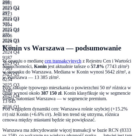
208
8181
2025 Q2
2023 Q4
297
8123
2025 Q3
2024 Q1
325
7594
2025 Q4
2024 Q2
275
8006
2026 Q1
2024 Q3
Konin
vs
Warszawa
— podsumowanie
9325
2024 Q4
9187
W oparciu o medianę
cen transakcyjnych
z Rejestru Cen i Wartości
2025 Q1
Nieruchomości,
Konin
jest aktualnie tańsze o
57.8
%
(
7743
zł/m²)
7585
w stosunku do
Warszawa
. Mediana w
Konin
wynosi
5642
zł/m², a
2025 Q2
w
Warszawa
—
13 385
zł/m².
6254
2025 Q3
Przy zakupie typowego mieszkania o powierzchni
50
m² różnica w
4249
cenie wynosi około
387 150
zł
.
Konin klasyfikuje się w segmencie
2025 Q4
średni, natomiast Warszawa — w segmencie premium.
13 645
2026 Q1
Pod względem dynamiki cen:
Warszawa rośnie szybciej (+15.2%
r/r) niż Konin (+6.6% r/r). Jeśli ten trend się utrzyma, różnica
cenowa między miastami będzie się powiększać.
Warszawa ma zdecydowanie więcej transakcji w bazie RCN (8333
vs 158), co wskazuje na większą płynność rynku — łatwiej jest tam