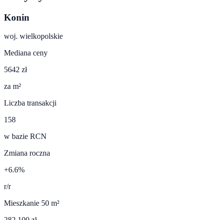
Konin
woj.
wielkopolskie
Mediana ceny
5642 zł
za m²
Liczba transakcji
158
w bazie RCN
Zmiana roczna
+6.6%
r/r
Mieszkanie 50 m²
282 100 zł