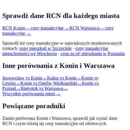
Sprawdź dane RCN dla każdego miasta
RCN
Konin
— ceny transakcyjne →
RCN
Warszawa
— ceny
transakcyjne →
Sprawdź też ceny transakcyjne w największych monitorowanych
rynkach:
ceny mieszkań w Szczecinie
·
ceny transakcyjne
nieruchomości we Wrocławiu
·
cena za m² mieszkania w Poznaniu
Inne porównania z
Konin
i
Warszawa
Inowrocław
vs
Konin
→
Kalisz
vs
Konin
→
Konin
vs
Leszno
→
Konin
vs
Ostrów Wielkopolski
→
Konin
vs
Poznań
→
Białystok
vs
Warszawa
→
Wszystkie porównania miast →
Powiązane poradniki
Zanim porównasz
Konin
i
Warszawa
, sprawdź jak czytać dane
RCN i czym różnią się ceny transakcyjne od ofertowych.