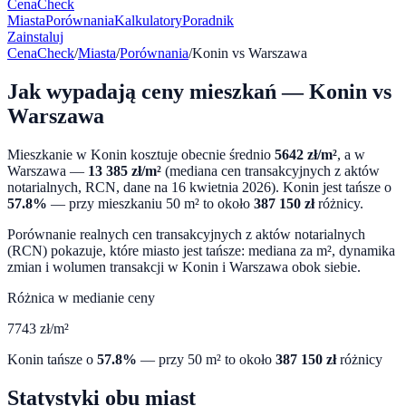
CenaCheck
Miasta
Porównania
Kalkulatory
Poradnik
Zainstaluj
CenaCheck
/
Miasta
/
Porównania
/
Konin
vs
Warszawa
Jak wypadają ceny mieszkań —
Konin
vs
Warszawa
Mieszkanie w
Konin
kosztuje obecnie średnio
5642
zł/m²
, a w
Warszawa
—
13 385
zł/m²
(mediana cen transakcyjnych z aktów
notarialnych, RCN, dane na
16 kwietnia 2026
).
Konin
jest tańsze o
57.8
%
— przy mieszkaniu 50 m² to około
387 150
zł
różnicy.
Porównanie realnych cen transakcyjnych z aktów notarialnych
(RCN) pokazuje, które miasto jest tańsze: mediana za m², dynamika
zmian i wolumen transakcji w
Konin
i
Warszawa
obok siebie.
Różnica w medianie ceny
7743
zł/m²
Konin
tańsze o
57.8
%
— przy 50 m² to około
387 150
zł
różnicy
Statystyki obu miast