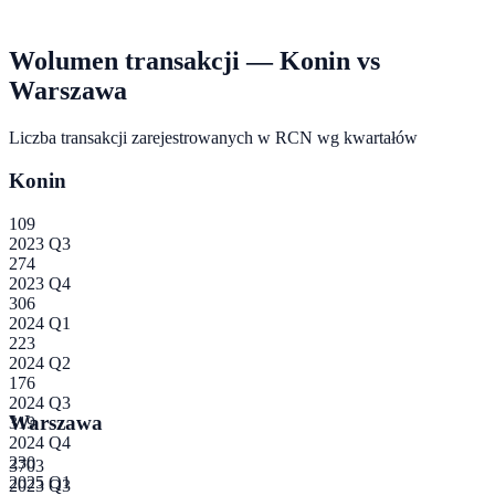
Wolumen transakcji —
Konin
vs
Warszawa
Liczba transakcji zarejestrowanych w RCN wg kwartałów
Konin
109
2023 Q3
274
2023 Q4
306
2024 Q1
223
2024 Q2
176
2024 Q3
Warszawa
319
2024 Q4
230
3703
2025 Q1
2023 Q3