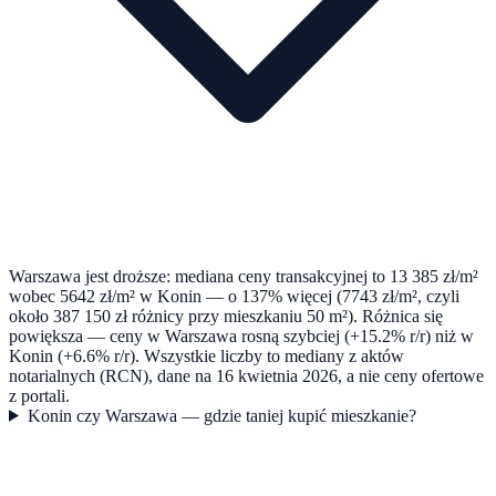
Warszawa jest droższe: mediana ceny transakcyjnej to 13 385 zł/m²
wobec 5642 zł/m² w Konin — o 137% więcej (7743 zł/m², czyli
około 387 150 zł różnicy przy mieszkaniu 50 m²). Różnica się
powiększa — ceny w Warszawa rosną szybciej (+15.2% r/r) niż w
Konin (+6.6% r/r). Wszystkie liczby to mediany z aktów
notarialnych (RCN), dane na 16 kwietnia 2026, a nie ceny ofertowe
z portali.
Konin czy Warszawa — gdzie taniej kupić mieszkanie?