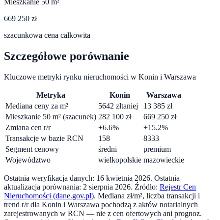
Mieszkanie 50 m²
669 250 zł
szacunkowa cena całkowita
Szczegółowe porównanie
Kluczowe metryki rynku nieruchomości w
Konin
i
Warszawa
Metryka
Konin
Warszawa
Mediana ceny za m²
5642
zł
taniej
13 385
zł
Mieszkanie 50 m² (szacunek)
282 100
zł
669 250
zł
Zmiana cen r/r
+
6.6
%
+
15.2
%
Transakcje w bazie RCN
158
8333
Segment cenowy
średni
premium
Województwo
wielkopolskie
mazowieckie
Ostatnia weryfikacja danych:
16 kwietnia 2026
.
Ostatnia
aktualizacja porównania:
2 sierpnia 2026
. Źródło:
Rejestr Cen
Nieruchomości (dane.gov.pl)
. Mediana zł/m², liczba transakcji i
trend r/r dla
Konin
i
Warszawa
pochodzą z aktów notarialnych
zarejestrowanych w RCN — nie z cen ofertowych ani prognoz.